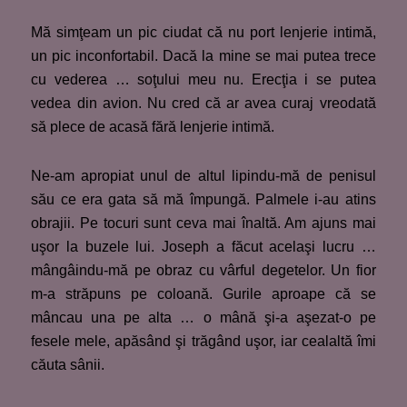
Mă simţeam un pic ciudat că nu port lenjerie intimă,
un pic inconfortabil. Dacă la mine se mai putea trece
cu vederea … soţului meu nu. Erecţia i se putea
vedea din avion. Nu cred că ar avea curaj vreodată
să plece de acasă fără lenjerie intimă.
Ne-am apropiat unul de altul lipindu-mă de penisul
său ce era gata să mă împungă. Palmele i-au atins
obrajii. Pe tocuri sunt ceva mai înaltă. Am ajuns mai
uşor la buzele lui. Joseph a făcut acelaşi lucru …
mângâindu-mă pe obraz cu vârful degetelor. Un fior
m-a străpuns pe coloană. Gurile aproape că se
mâncau una pe alta … o mână şi-a aşezat-o pe
fesele mele, apăsând şi trăgând uşor, iar cealaltă îmi
căuta sânii.