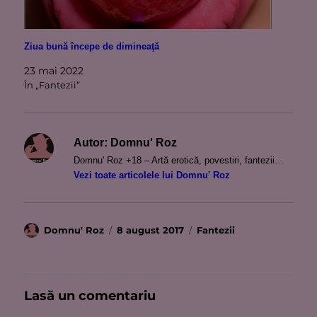
Ziua bună începe de dimineaţă
23 mai 2022
În „Fantezii”
Autor:
Domnu' Roz
Domnu' Roz +18 – Artă erotică, povestiri, fantezii…
Vezi toate articolele lui Domnu' Roz
Autor
Publicat
Categorii
Domnu' Roz
8 august 2017
Fantezii
pe
Lasă un comentariu