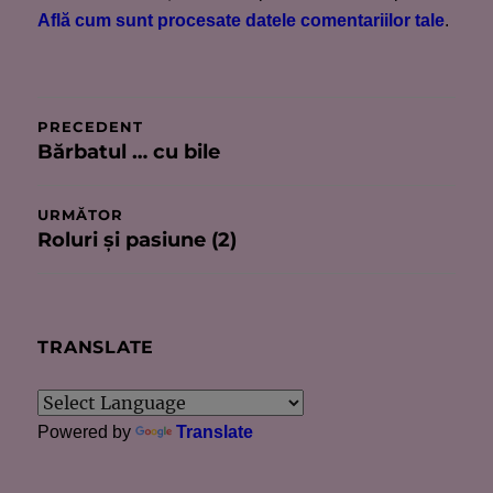
Află cum sunt procesate datele comentariilor tale
.
Navigare
PRECEDENT
Bărbatul … cu bile
Articolul
în
anterior:
articole
URMĂTOR
Roluri şi pasiune (2)
Articolul
următor:
TRANSLATE
Powered by
Translate