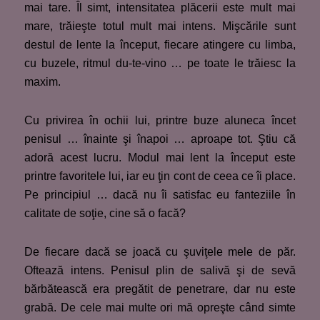
mai tare. Îl simt, intensitatea plăcerii este mult mai
mare, trăieşte totul mult mai intens. Mişcările sunt
destul de lente la început, fiecare atingere cu limba,
cu buzele, ritmul du-te-vino … pe toate le trăiesc la
maxim.
Cu privirea în ochii lui, printre buze aluneca încet
penisul … înainte şi înapoi … aproape tot. Ştiu că
adoră acest lucru. Modul mai lent la început este
printre favoritele lui, iar eu ţin cont de ceea ce îi place.
Pe principiul … dacă nu îi satisfac eu fanteziile în
calitate de soţie, cine să o facă?
De fiecare dacă se joacă cu şuviţele mele de păr.
Oftează intens. Penisul plin de salivă şi de sevă
bărbătească era pregătit de penetrare, dar nu este
grabă. De cele mai multe ori mă opreşte când simte