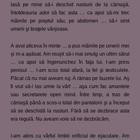
lasă pe mine să-i deschid nasturii de la cămaşă,
întotdeauna ador să fac asta … ca apoi să-mi trec
mâinile pe pieptul său, pe abdomen … să-i simt
umerii şi braţele vânjoase.
A avut altceva în minte … a pus mâinile pe umerii mei
şi m-a apăsat. Am reuşit să-i mai smulg un ultim sărut
… ca apoi să îngenunchez în faţa lui. I-am prins
penisul … l-am scos total afară, la fel şi testiculele.
Păcat că nu mai aveam ruj. A rămas pe buzele lui. Aş
fi vrut să-i las urme la vârf … aşa cum fac amantele
sau secretarele open mind. Între timp, a tras de
cămaşă până a scos-o total din pantaloni şi a început
să se deschidă la nasturi. Fără să se dezbrace asta
era regulă. Nu aveam voie să ne dezbrăcăm.
I-am atins cu vârful limbii orificiul de ejaculare. Am