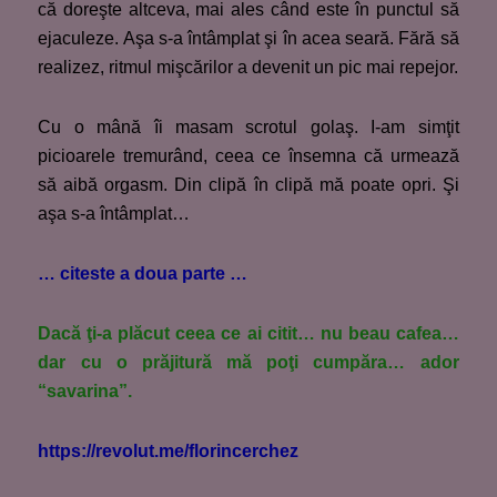
că doreşte altceva, mai ales când este în punctul să
ejaculeze. Aşa s-a întâmplat şi în acea seară. Fără să
realizez, ritmul mişcărilor a devenit un pic mai repejor.
Cu o mână îi masam scrotul golaş. I-am simţit
picioarele tremurând, ceea ce însemna că urmează
să aibă orgasm. Din clipă în clipă mă poate opri. Şi
aşa s-a întâmplat…
… citeste a doua parte …
Dacă ţi-a plăcut ceea ce ai citit… nu beau cafea…
dar cu o prăjitură mă poţi cumpăra… ador
“savarina”.
https://revolut.me/florincerchez