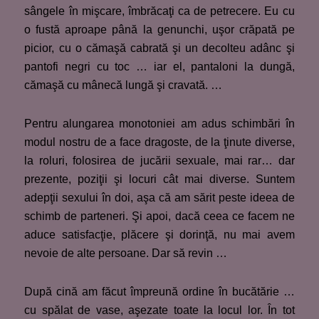
sângele în mişcare, îmbrăcaţi ca de petrecere. Eu cu
o fustă aproape până la genunchi, uşor crăpată pe
picior, cu o cămaşă cabrată şi un decolteu adânc şi
pantofi negri cu toc … iar el, pantaloni la dungă,
cămaşă cu mânecă lungă şi cravată. …
Pentru alungarea monotoniei am adus schimbări în
modul nostru de a face dragoste, de la ţinute diverse,
la roluri, folosirea de jucării sexuale, mai rar… dar
prezente, poziţii şi locuri cât mai diverse. Suntem
adepţii sexului în doi, aşa că am sărit peste ideea de
schimb de parteneri. Şi apoi, dacă ceea ce facem ne
aduce satisfacţie, plăcere şi dorinţă, nu mai avem
nevoie de alte persoane. Dar să revin …
După cină am făcut împreună ordine în bucătărie …
cu spălat de vase, aşezate toate la locul lor. În tot