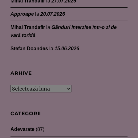
Mihai Trandafir
la
27.07.2026
Approape
la
20.07.2026
Mihai Trandafir
la
Gânduri interzise într-o zi de
vară toridă
Stefan Doandes
la
15.06.2026
ARHIVE
Arhive
CATEGORII
Adevarate
(87)