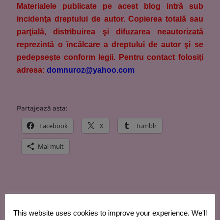
M
aterialele publicate pe acest blog intră sub
incidenţa dreptului de autor. Copierea totală sau
parţială, distribuirea şi difuzarea neautorizată
reprezintă o încălcare a dreptului de autor şi se
pedepseşte conform legii. Pentru contact folosiţi
adresa:
domnuroz@yahoo.com
Partajează asta:
Facebook
X
Tumblr
Mai mult
Apreciază:
This website uses cookies to improve your experience. We'll