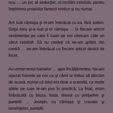
nou … un joc al seducţiei, al incitării celuilalt, pentru
împlinirea propriilor fantezii erotice şi nu numai.
Am luat cămaşa şi m-am îmbrăcat cu ea, fără sutien.
Soţul meu şi-a luat şi el cămaşa … la fiecare articol
vestimentar pe care îl luam pe noi ofeream câte un
sărut celuilalt. Să nu credeţi că ne-am grăbit, din
contră … ne-am îmbrăcat cu fiecare articol destul de
încet.
Au urmat restul hainelor … apoi încălţămintea. Ne-am
aşezat hainele pe noi ca şi când ar trebui să plecăm
de acasă, numai că totul era doar o scenetă, ca multe
altele pe care le-am pus în practică. La final, eram
îmbrăcată cu bluza, fusta, dresul cu portjartier şi
pantofii … Joseph, cu cămaşa şi cravata şi
bineînţeles, pantofii.