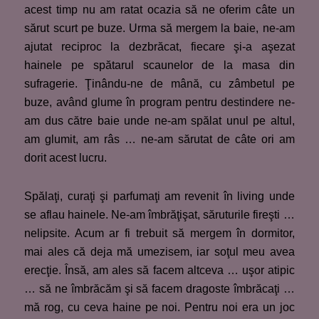
acest timp nu am ratat ocazia să ne oferim câte un
sărut scurt pe buze. Urma să mergem la baie, ne-am
ajutat reciproc la dezbrăcat, fiecare şi-a aşezat
hainele pe spătarul scaunelor de la masa din
sufragerie. Ţinându-ne de mână, cu zâmbetul pe
buze, având glume în program pentru destindere ne-
am dus către baie unde ne-am spălat unul pe altul,
am glumit, am râs … ne-am sărutat de câte ori am
dorit acest lucru.
Spălaţi, curaţi şi parfumaţi am revenit în living unde
se aflau hainele. Ne-am îmbrăţişat, săruturile fireşti …
nelipsite. Acum ar fi trebuit să mergem în dormitor,
mai ales că deja mă umezisem, iar soţul meu avea
erecţie. Însă, am ales să facem altceva … uşor atipic
… să ne îmbrăcăm şi să facem dragoste îmbrăcaţi …
mă rog, cu ceva haine pe noi. Pentru noi era un joc