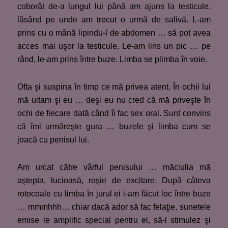
coborât de-a lungul lui până am ajuns la testicule,
lăsând pe unde am trecut o urmă de salivă. L-am
prins cu o mână lipindu-l de abdomen … să pot avea
acces mai uşor la testicule. Le-am lins un pic … pe
rând, le-am prins între buze. Limba se plimba în voie.
Ofta şi suspina în timp ce mă privea atent. În ochii lui
mă uitam şi eu … deşi eu nu cred că mă priveşte în
ochi de fiecare dată când îi fac sex oral. Sunt convins
că îmi urmăreşte gura … buzele şi limba cum se
joacă cu penisul lui.
Am urcat către vârful penisului … măciulia mă
aştepta, lucioasă, roşie de excitare. După câteva
rotocoale cu limba în jurul ei i-am făcut loc între buze
… mmmhhh… chiar dacă ador să fac felaţie, sunetele
emise le amplific special pentru el, să-l stimulez şi