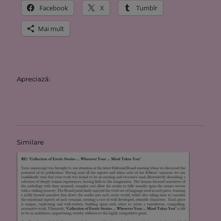
Facebook
X
Tumblr
Mai mult
Apreciază:
Similare