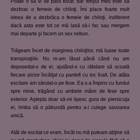
Poate o să vi se pară bizar, dar fetişul meu este să
dezbrac o femeie de chiloţi. Îmi place foarte mult
ideea de a dezbrăca o femeie de chiloţi, indiferent
dacă asta este tot ce mă lasă să-i fac sau mergem
mai departe şi facem un sex nebun.
Trăgeam încet de marginea chiloţilor, mă luase toate
transpiraţiile. Nu m-am lăsat până când nu am
deposedat-o de ei, ajutând-o cu răbdare să scoată
fiecare picior încălţat cu pantofi cu toc înalt. De atâta
excitare am sărutat-o pe fese. Ea s-a împins cu fundul
spre mine, trăgând cu ambele mâini de fese spre
exterior. Aştepta doar să-mi lipesc gura de piersicuţa
ei, limba să o pătrundă pentru a-i culege savoarea
unică.
Atât de excitat ce eram, încât nu mă puteam abţine să