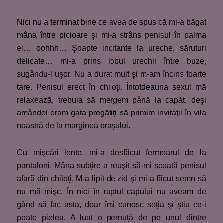
Nici nu a terminat bine ce avea de spus că mi-a băgat
mâna între picioare şi mi-a strâns penisul în palma
ei… oohhh… Şoapte incitante la ureche, săruturi
delicate… mi-a prins lobul urechii între buze,
sugându-l uşor. Nu a durat mult şi m-am încins foarte
tare. Penisul erect în chiloţi. Întotdeauna sexul mă
relaxează, trebuia să mergem până la capăt, deşi
amândoi eram gata pregătiţi să primim invitaţii în vila
noastră de la marginea oraşului.
Cu mişcări lente, mi-a desfăcut fermoarul de la
pantaloni. Mâna subţire a reuşit să-mi scoată penisul
afară din chiloţi. M-a lipit de zid şi mi-a făcut semn să
nu mă mişc. În nici în ruptul capului nu aveam de
gând să fac asta, doar îmi cunosc soţia şi ştiu ce-i
poate pielea. A luat o pernuţă de pe unul dintre