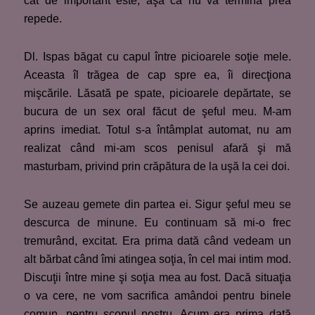
cât de important este, aşa că nu va termina prea
repede.
Dl. Ispas băgat cu capul între picioarele soţie mele.
Aceasta îl trăgea de cap spre ea, îi direcţiona
mişcările. Lăsată pe spate, picioarele depărtate, se
bucura de un sex oral făcut de şeful meu. M-am
aprins imediat. Totul s-a întâmplat automat, nu am
realizat când mi-am scos penisul afară şi mă
masturbam, privind prin crăpătura de la uşă la cei doi.
Se auzeau gemete din partea ei. Sigur şeful meu se
descurca de minune. Eu continuam să mi-o frec
tremurând, excitat. Era prima dată când vedeam un
alt bărbat când îmi atingea soţia, în cel mai intim mod.
Discuţii între mine şi soţia mea au fost. Dacă situaţia
o va cere, ne vom sacrifica amândoi pentru binele
comun, pentru scopul nostru. Acum era prima dată