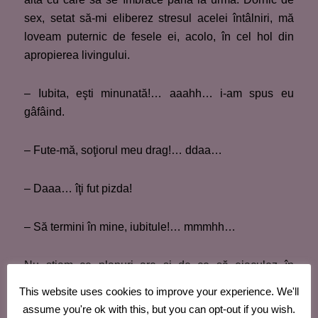
sex, setat să-mi eliberez stresul acelei întâlniri, mă
loveam puternic de fesele ei, acolo, în cel hol din
apropierea livingului.
– Iubita, eşti minunată!… aaahh… i-am spus eu
gâfâind.
– Fute-mă, soţiorul meu drag!… ddaa…
– Daaa… îţi fut pizda!
– Să termini în mine, iubitule!… mmmhh…
Nu ştiam ce planuri are şi de ce să ejaculez în
piersicuţa ei. Nu că ar fi fost prima dată, dar acum a
This website uses cookies to improve your experience. We'll
ţinut în mod expres ca să fac asta. Zgomotul trupurilor
assume you're ok with this, but you can opt-out if you wish.