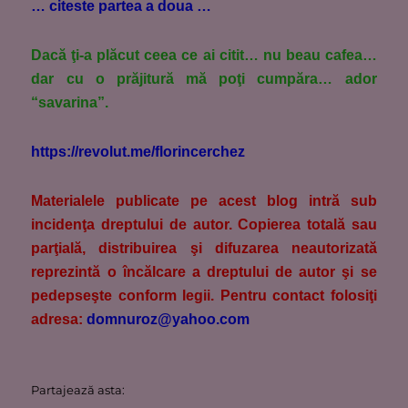
… citeste partea a doua …
Dacă ţi-a plăcut ceea ce ai citit… nu beau cafea…
dar cu o prăjitură mă poţi cumpăra… ador
“savarina”.
https://revolut.me/florincerchez
M
aterialele publicate pe acest blog intră sub
incidenţa dreptului de autor. Copierea totală sau
parţială, distribuirea şi difuzarea neautorizată
reprezintă o încălcare a dreptului de autor şi se
pedepseşte conform legii. Pentru contact folosiţi
adresa:
domnuroz@yahoo.com
Partajează asta: