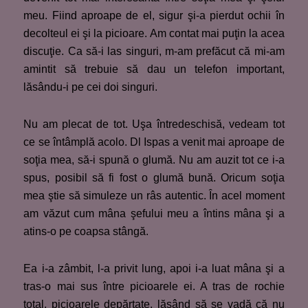
meu. Fiind aproape de el, sigur şi-a pierdut ochii în
decolteul ei şi la picioare. Am contat mai puţin la acea
discuţie. Ca să-i las singuri, m-am prefăcut că mi-am
amintit să trebuie să dau un telefon important,
lăsându-i pe cei doi singuri.
Nu am plecat de tot. Uşa întredeschisă, vedeam tot
ce se întâmplă acolo. Dl Ispas a venit mai aproape de
soţia mea, să-i spună o glumă. Nu am auzit tot ce i-a
spus, posibil să fi fost o glumă bună. Oricum soţia
mea ştie să simuleze un râs autentic. În acel moment
am văzut cum mâna şefului meu a întins mâna şi a
atins-o pe coapsa stângă.
Ea i-a zâmbit, l-a privit lung, apoi i-a luat mâna şi a
tras-o mai sus între picioarele ei. A tras de rochie
total, picioarele depărtate, lăsând să se vadă că nu