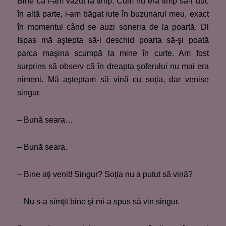
Bine că i-am văzut la timp. Cum nu era timp să-i duc
în altă parte, i-am băgat iute în buzunarul meu, exact
în momentul când se auzi soneria de la poartă. Dl
Ispas mă aştepta să-i deschid poarta să-şi poată
parca maşina scumpă la mine în curte. Am fost
surprins să observ că în dreapta şoferului nu mai era
nimeni. Mă aşteptam să vină cu soţia, dar venise
singur.
– Bună seara…
– Bună seara.
– Bine aţi venit! Singur? Soţia nu a putut să vină?
– Nu s-a simţit bine şi mi-a spus să vin singur.