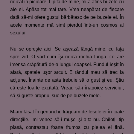
ridicat în picioare. Lipită de mine, mi-a atins buzele cu
ale ei. Apăsa tot mai tare. Vrea neapărat de fiecare
dată să-mi ofere gustul bărbătesc de pe buzele ei. În
acele momente mă simt pierdut într-un cosmos al
sexului.
Nu se opreşte aici. Se aşează lângă mine, cu faţa
spre zid. O văd cum îşi ridică rochia lungă, ce are
imensa crăpătură de-a lungul coapsei. Fundul ieşit în
afară, spatele uşor arcuit. E rândul meu să trec la
acţiune. Înainte de asta trebuie să o gust şi eu. Ştiu
că este foarte excitată. Vreau să-i înapoiez serviciul,
să-şi guste propriul suc de pe buzele mele.
M-am lăsat în genunchi, trăgeam de fesele ei în toate
direcţiile. Îmi venea să-i muşc, şi alta nu. Chiloţii tip
plasă, contrastau foarte frumos cu pielea ei fină.