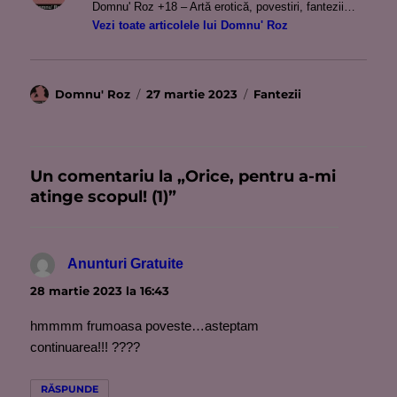
Domnu' Roz +18 – Artă erotică, povestiri, fantezii…
Vezi toate articolele lui Domnu' Roz
Autor
Publicat
Categorii
Domnu' Roz
27 martie 2023
Fantezii
pe
Un comentariu la „Orice, pentru a-mi
atinge scopul! (1)”
Anunturi Gratuite
spune:
28 martie 2023 la 16:43
hmmmm frumoasa poveste…asteptam
continuarea!!! ????
RĂSPUNDE