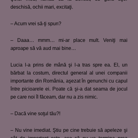
deschisă, ochii mari, excitaţi.
– Acum vrei să-ţi spun?
– Daaa… mmm… mi-ar place mult. Veniţi mai
aproape să vă aud mai bine…
Lucia l-a prins de mână şi l-a tras spre ea. El, un
bărbat la costum, directul general al unei companii
importante din România, aşezat în genunchi cu capul
între picioarele ei. Poate că şi-a dat seama de jocul
pe care noi îl făceam, dar nu a zis nimic.
– Dacă vine soţul tău?!
– Nu vine imediat. Ştiu pe cine trebuie să apeleze şi