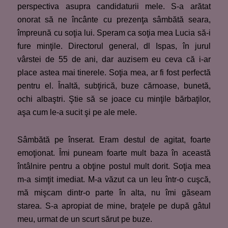
perspectiva asupra candidaturii mele. S-a arătat
onorat să ne încânte cu prezenţa sâmbătă seara,
împreună cu soţia lui. Speram ca soţia mea Lucia să-i
fure minţile. Directorul general, dl Ispas, în jurul
vârstei de 55 de ani, dar auzisem eu ceva că i-ar
place astea mai tinerele. Soţia mea, ar fi fost perfectă
pentru el. Înaltă, subţirică, buze cărnoase, bunetă,
ochi albaştri. Ştie să se joace cu minţile bărbaţilor,
aşa cum le-a sucit şi pe ale mele.
Sâmbătă pe înserat. Eram destul de agitat, foarte
emoţionat. Îmi puneam foarte mult baza în această
întâlnire pentru a obţine postul mult dorit. Soţia mea
m-a simţit imediat. M-a văzut ca un leu într-o cuşcă,
mă mişcam dintr-o parte în alta, nu îmi găseam
starea. S-a apropiat de mine, braţele pe după gâtul
meu, urmat de un scurt sărut pe buze.