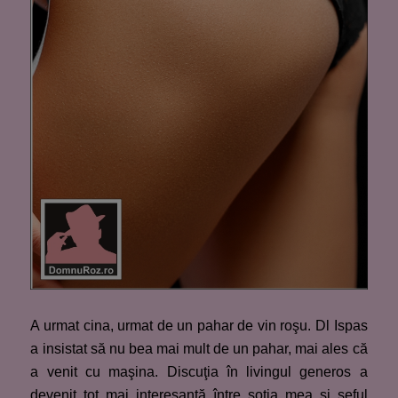
A urmat cina, urmat de un pahar de vin roşu. Dl Ispas
a insistat să nu bea mai mult de un pahar, mai ales că
a venit cu maşina. Discuţia în livingul generos a
devenit tot mai interesantă între soţia mea şi şeful