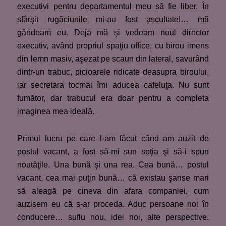
executivi pentru departamentul meu să fie liber. În
sfârşit rugăciunile mi-au fost ascultate!… mă
gândeam eu. Deja mă şi vedeam noul director
executiv, având propriul spaţiu office, cu birou imens
din lemn masiv, aşezat pe scaun din lateral, savurând
dintr-un trabuc, picioarele ridicate deasupra biroului,
iar secretara tocmai îmi aducea cafeluţa. Nu sunt
fumător, dar trabucul era doar pentru a completa
imaginea mea ideală.
Primul lucru pe care l-am făcut când am auzit de
postul vacant, a fost să-mi sun soţia şi să-i spun
noutăţile. Una bună şi una rea. Cea bună… postul
vacant, cea mai puţin bună… că existau şanse mari
să aleagă pe cineva din afara companiei, cum
auzisem eu că s-ar proceda. Aduc persoane noi în
conducere… suflu nou, idei noi, alte perspective.