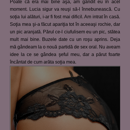
Poate că era mai bine aşa, am gândit eu în acel
moment. Lucia sigur va reuşi să-l înnebunească. Cu
soţia lui alături, i-ar fi fost mai dificil. Am intrat în casă.
Soţia mea şi-a făcut apariţia tot în aceeaşi rochie, dar
un pic aranjată. Părul ce-l ciufulisem eu un pic, stătea
mult mai bine. Buzele date cu un roşu aprins. Deja
mă gândeam la o nouă partidă de sex oral. Nu aveam
idee la ce se gândea şeful meu, dar a părut foarte
încântat de cum arăta soţia mea.