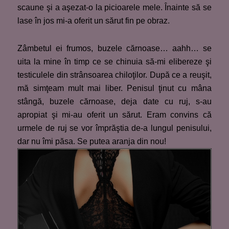
scaune şi a aşezat-o la picioarele mele. Înainte să se
lase în jos mi-a oferit un sărut fin pe obraz.
Zâmbetul ei frumos, buzele cărnoase… aahh… se
uita la mine în timp ce se chinuia să-mi elibereze şi
testiculele din strânsoarea chiloţilor. După ce a reuşit,
mă simţeam mult mai liber. Penisul ţinut cu mâna
stângă, buzele cărnoase, deja date cu ruj, s-au
apropiat şi mi-au oferit un sărut. Eram convins că
urmele de ruj se vor împrăştia de-a lungul penisului,
dar nu îmi păsa. Se putea aranja din nou!