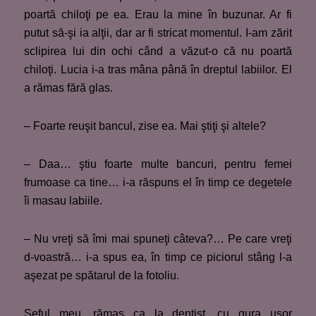
poartă chiloţi pe ea. Erau la mine în buzunar. Ar fi
putut să-şi ia alţii, dar ar fi stricat momentul. I-am zărit
sclipirea lui din ochi când a văzut-o că nu poartă
chiloţi. Lucia i-a tras mâna până în dreptul labiilor. El
a rămas fără glas.
– Foarte reuşit bancul, zise ea. Mai ştiţi şi altele?
– Daa… ştiu foarte multe bancuri, pentru femei
frumoase ca tine… i-a răspuns el în timp ce degetele
îi masau labiile.
– Nu vreţi să îmi mai spuneţi câteva?… Pe care vreţi
d-voastră… i-a spus ea, în timp ce piciorul stâng l-a
aşezat pe spătarul de la fotoliu.
Şeful meu, rămas ca la dentist, cu gura uşor