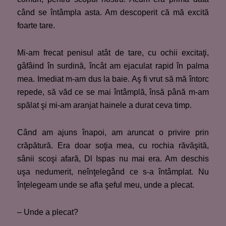
când se întâmpla asta. Am descoperit că mă excită
foarte tare.
Mi-am frecat penisul atât de tare, cu ochii excitaţi,
gâfâind în surdină, încât am ejaculat rapid în palma
mea. Imediat m-am dus la baie. Aş fi vrut să mă întorc
repede, să văd ce se mai întâmplă, însă până m-am
spălat şi mi-am aranjat hainele a durat ceva timp.
Când am ajuns înapoi, am aruncat o privire prin
crăpătură. Era doar soţia mea, cu rochia răvăşită,
sânii scoşi afară, Dl Ispas nu mai era. Am deschis
uşa nedumerit, neînţelegând ce s-a întâmplat. Nu
înţelegeam unde se afla şeful meu, unde a plecat.
– Unde a plecat?