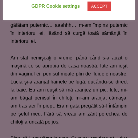
noastre se auzea destul tare. Uitasem şi cât era ora.
GDPR Cookie settings
ACCEPT
Din clipă în clipă urma să ne sosească musafirii, iar
noi ne-o trăgeam ca iepurii. Transpiraţie la tâmple,
gâfâiam puternic… aaahhh… m-am împins puternic
în interiorul ei, lăsând să curgă toată sămânţă în
interiorul ei.
Am stat nemişcaţi o vreme, până când s-a auzit o
maşină ce se apropia de casa noastră. Iute am ieşit
din vaginul ei, penisul moale plin de fluidele noastre.
Lucia şi-a aranjat hainele pe fugă, ducându-se direct
la baie. Eu am reuşit să mă aranjez un pic. Iute, mi-
am băgat penisul în chiloţi, mi-am aranjat cămaşa,
am tras aer în piept. Eram gata pregătit să-l întâmpin
pe şeful meu. Fără să vreau am zărit perechea de
chiloţi aruncată pe jos.