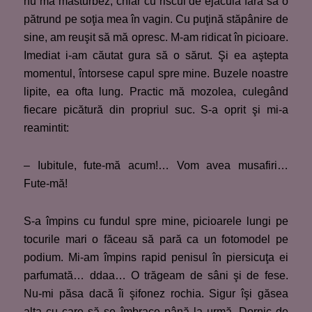
nu mă masturbez, chiar cu riscul de ejacula fără să o
pătrund pe soţia mea în vagin. Cu puţină stăpânire de
sine, am reuşit să mă opresc. M-am ridicat în picioare.
Imediat i-am căutat gura să o sărut. Şi ea aştepta
momentul, întorsese capul spre mine. Buzele noastre
lipite, ea ofta lung. Practic mă mozolea, culegând
fiecare picătură din propriul suc. S-a oprit şi mi-a
reamintit:
– Iubitule, fute-mă acum!… Vom avea musafiri…
Fute-mă!
S-a împins cu fundul spre mine, picioarele lungi pe
tocurile mari o făceau să pară ca un fotomodel pe
podium. Mi-am împins rapid penisul în piersicuţa ei
parfumată… ddaa… O trăgeam de sâni şi de fese.
Nu-mi păsa dacă îi şifonez rochia. Sigur îşi găsea
alta cu care să se îmbrace până la urmă. Dornic de