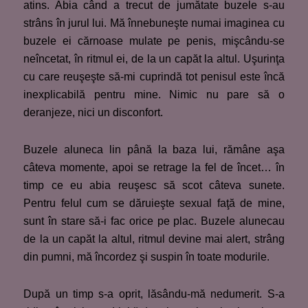
atins. Abia când a trecut de jumătate buzele s-au
strâns în jurul lui. Mă înnebuneşte numai imaginea cu
buzele ei cărnoase mulate pe penis, mişcându-se
neîncetat, în ritmul ei, de la un capăt la altul. Uşurinţa
cu care reuşeşte să-mi cuprindă tot penisul este încă
inexplicabilă pentru mine. Nimic nu pare să o
deranjeze, nici un disconfort.
Buzele aluneca lin până la baza lui, rămâne aşa
câteva momente, apoi se retrage la fel de încet… în
timp ce eu abia reuşesc să scot câteva sunete.
Pentru felul cum se dăruieşte sexual faţă de mine,
sunt în stare să-i fac orice pe plac. Buzele alunecau
de la un capăt la altul, ritmul devine mai alert, strâng
din pumni, mă încordez şi suspin în toate modurile.
După un timp s-a oprit, lăsându-mă nedumerit. S-a