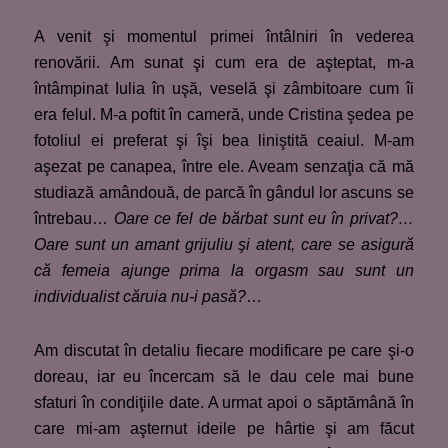
A venit şi momentul primei întâlniri în vederea
renovării. Am sunat şi cum era de aşteptat, m-a
întâmpinat Iulia în uşă, veselă şi zâmbitoare cum îi
era felul. M-a poftit în cameră, unde Cristina şedea pe
fotoliul ei preferat şi îşi bea liniştită ceaiul. M-am
aşezat pe canapea, între ele. Aveam senzaţia că mă
studiază amândouă, de parcă în gândul lor ascuns se
întrebau…
O
are ce fel de bărbat sunt eu în privat?…
Oare sunt un amant grijuliu şi atent, care se asigură
că femeia ajunge prima la orgasm sau sunt un
individualist căruia nu-i pasă?
…
Am discutat în detaliu fiecare modificare pe care şi-o
doreau, iar eu încercam să le dau cele mai bune
sfaturi în condiţiile date. A urmat apoi o săptămână în
care mi-am aşternut ideile pe hârtie şi am făcut