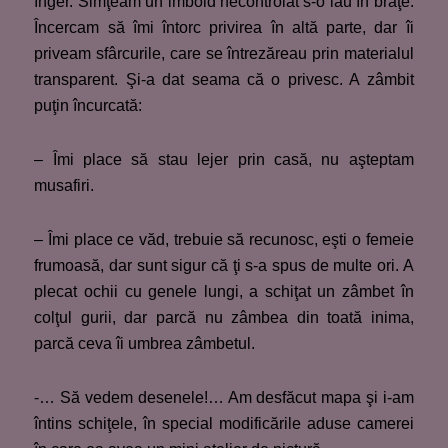
înger. Simţeam un imbold necontrolat s-o iau în braţe.
Încercam să îmi întorc privirea în altă parte, dar îi
priveam sfârcurile, care se întrezăreau prin materialul
transparent. Şi-a dat seama că o privesc. A zâmbit
puţin încurcată:
– Îmi place să stau lejer prin casă, nu aşteptam
musafiri.
– Îmi place ce văd, trebuie să recunosc, eşti o femeie
frumoasă, dar sunt sigur că ţi s-a spus de multe ori. A
plecat ochii cu genele lungi, a schiţat un zâmbet în
colţul gurii, dar parcă nu zâmbea din toată inima,
parcă ceva îi umbrea zâmbetul.
-… Să vedem desenele!… Am desfăcut mapa şi i-am
întins schiţele, în special modificările aduse camerei