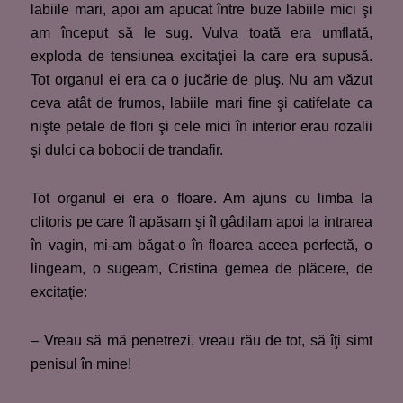
labiile mari, apoi am apucat între buze labiile mici şi
am început să le sug. Vulva toată era umflată,
exploda de tensiunea excitaţiei la care era supusă.
Tot organul ei era ca o jucărie de pluş. Nu am văzut
ceva atât de frumos, labiile mari fine şi catifelate ca
nişte petale de flori şi cele mici în interior erau rozalii
şi dulci ca bobocii de trandafir.
Tot organul ei era o floare. Am ajuns cu limba la
clitoris pe care îl apăsam şi îl gâdilam apoi la intrarea
în vagin, mi-am băgat-o în floarea aceea perfectă, o
lingeam, o sugeam, Cristina gemea de plăcere, de
excitaţie:
– Vreau să mă penetrezi, vreau rău de tot, să îţi simt
penisul în mine!