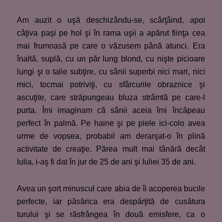
Am auzit o uşă deschizându-se, scârţâind, apoi
câţiva paşi pe hol şi în rama uşii a apărut fiinţa cea
mai frumoasă pe care o văzusem până atunci. Era
înaltă, suplă, cu un păr lung blond, cu nişte picioare
lungi şi o talie subţire, cu sânii superbi nici mari, nici
mici, tocmai potriviţi, cu sfârcurile obraznice şi
ascuţite, care străpungeau bluza strâmtă pe care-l
purta. Îmi imaginam că sânii aceia îmi încăpeau
perfect în palmă. Pe haine şi pe piele ici-colo avea
urme de vopsea, probabil am deranjat-o în plină
activitate de creaţie. Părea mult mai tânără decât
Iulia, i-aş fi dat în jur de 25 de ani şi Iuliei 35 de ani.
Avea un şort minuscul care abia de îi acoperea bucile
perfecte, iar păsărica era despărţită de cusătura
turului şi se răsfrângea în două emisfere, ca o