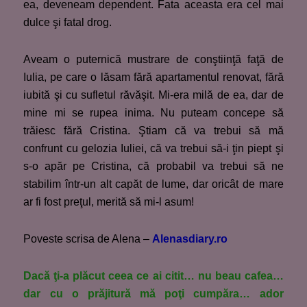
ea, deveneam dependent. Fata aceasta era cel mai
dulce şi fatal drog.
Aveam o puternică mustrare de conştiinţă faţă de
Iulia, pe care o lăsam fără apartamentul renovat, fără
iubită şi cu sufletul răvăşit. Mi-era milă de ea, dar de
mine mi se rupea inima. Nu puteam concepe să
trăiesc fără Cristina. Ştiam că va trebui să mă
confrunt cu gelozia Iuliei, că va trebui să-i ţin piept şi
s-o apăr pe Cristina, că probabil va trebui să ne
stabilim într-un alt capăt de lume, dar oricât de mare
ar fi fost preţul, merită să mi-l asum!
Poveste scrisa de Alena –
Alenasdiary.ro
Dacă ţi-a plăcut ceea ce ai citit… nu beau cafea…
dar cu o prăjitură mă poţi cumpăra… ador