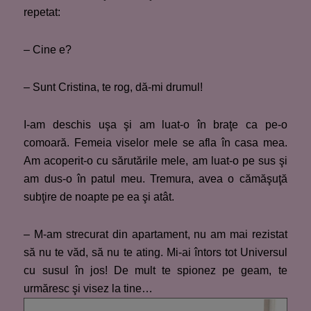
repetat:
– Cine e?
– Sunt Cristina, te rog, dă-mi drumul!
I-am deschis uşa şi am luat-o în braţe ca pe-o
comoară. Femeia viselor mele se afla în casa mea.
Am acoperit-o cu sărutările mele, am luat-o pe sus şi
am dus-o în patul meu. Tremura, avea o cămăşuţă
subţire de noapte pe ea şi atât.
– M-am strecurat din apartament, nu am mai rezistat
să nu te văd, să nu te ating. Mi-ai întors tot Universul
cu susul în jos! De mult te spionez pe geam, te
urmăresc şi visez la tine…