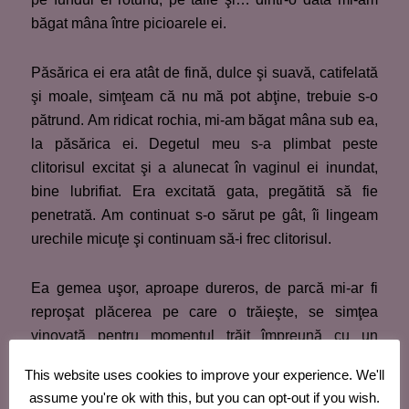
băgat mâna între picioarele ei.
Păsărica ei era atât de fină, dulce şi suavă, catifelată
şi moale, simţeam că nu mă pot abţine, trebuie s-o
pătrund. Am ridicat rochia, mi-am băgat mâna sub ea,
la păsărica ei. Degetul meu s-a plimbat peste
clitorisul excitat şi a alunecat în vaginul ei inundat,
bine lubrifiat. Era excitată gata, pregătită să fie
penetrată. Am continuat s-o sărut pe gât, îi lingeam
urechile micuţe şi continuam să-i frec clitorisul.
Ea gemea uşor, aproape dureros, de parcă mi-ar fi
reproşat plăcerea pe care o trăieşte, se simţea
vinovată pentru momentul trăit împreună cu un
bărbat. Se simţea trădată de propriul corp, de
This website uses cookies to improve your experience. We'll
propriile ei trăiri. Gemea din ce în ce mai tare, în timp
assume you're ok with this, but you can opt-out if you wish.
ce eu, îi desfăceam nasturii rochiei şi îi lingeam