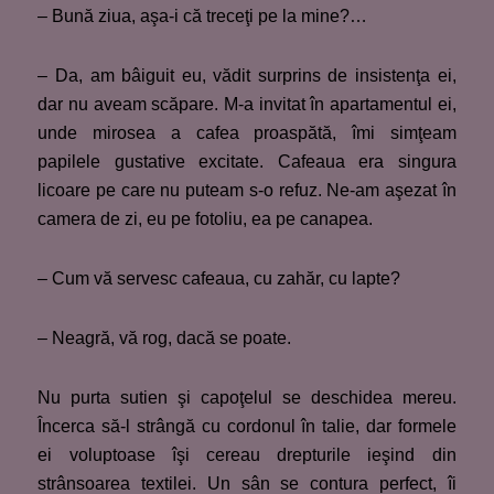
– Bună ziua, aşa-i că treceţi pe la mine?…
– Da, am bâiguit eu, vădit surprins de insistenţa ei,
dar nu aveam scăpare. M-a invitat în apartamentul ei,
unde mirosea a cafea proaspătă, îmi simţeam
papilele gustative excitate. Cafeaua era singura
licoare pe care nu puteam s-o refuz. Ne-am aşezat în
camera de zi, eu pe fotoliu, ea pe canapea.
– Cum vă servesc cafeaua, cu zahăr, cu lapte?
– Neagră, vă rog, dacă se poate.
Nu purta sutien şi capoţelul se deschidea mereu.
Încerca să-l strângă cu cordonul în talie, dar formele
ei voluptoase îşi cereau drepturile ieşind din
strânsoarea textilei. Un sân se contura perfect, îi