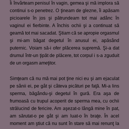
Îi învârteam penisul în vagin, gemea şi mă implora să
continui s-o penetrez. O ţineam de glezne, îi apăsam
picioarele în jos şi pătrundeam tot mai adânc în
vaginul ei fierbinte. A închis ochii şi a continuat să
geamă tot mai sacadat. Ştiam că se apropie orgasmul
şi mi-am băgat degetul în anusul ei, apăsând
puternic. Voiam să-i ofer plăcerea supremă. Şi-a dat
drumul într-un ţipăt de plăcere, tot corpul i s-a zguduit
de un orgasm ameţitor.
Simţeam că nu mă mai pot ţine nici eu şi am ejaculat
pe sânii ei, pe gât şi câteva picături pe faţă. Mi-a lins
sperma, băgându-şi degetul în gură. Era aşa de
frumoasă cu trupul acoperit de sperma mea, cu ochii
strălucind de fericire. Am aşezat-o lângă mine în pat,
am sărutat-o pe gât şi am luat-o în braţe. În acel
moment am ştiut că nu sunt în stare să mai renunţ la