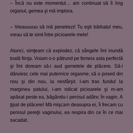
– Încă nu este momentul… am continuat să îi ling
organul, gemea şi mă implora.
– Vreauuuuu să mă penetrezi! Tu eşti bărbatul meu,
vreau să te simt între picioarele mele!
Atunci, simţeam că explodez, că sângele îmi inundă
toată fiinţa. Voiam s-o pătrund pe femeia asta perfectă
şi îmi doream să-i aud gemetele de plăcere. Să-i
dăruiesc cele mai puternice orgasme, să o posed din
nou şi din nou, la nesfârşit. I-am tras fundul la
marginea patului, i-am ridicat picioarele şi m-am
apăsat peste ea, băgându-i penisul adânc în vagin. A
ţipat de plăcere! Mă mişcam deasupra ei, îi frecam cu
penisul pereţii vaginului, ea respira din ce în ce mai
sacadat.