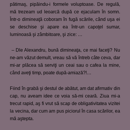
pătimaş, pipăindu-i formele voluptoase. De regulă,
mă trezeam ud leoarcă după ce ejaculam în somn.
Într-o dimineaţă coboram în fugă scările, când uşa ei
se deschise şi apare ea într-un capoţel sumar,
luminoasă şi zâmbitoare, şi zice: …
– Dle Alexandru, bună dimineaţa, ce mai faceţi? Nu
ne-am văzut demult, vreau să vă întreb câte ceva, dar
mi-ar plăcea să serviţi un ceai sau o cafea la mine,
când aveţi timp, poate după-amiază?!…
Fiind în grabă şi destul de abătut, am dat afirmativ din
cap, nu aveam idee ce voia să-mi ceară. Ziua mi-a
trecut rapid, aş fi vrut să scap de obligativitatea vizitei
la vecina, dar cum am pus piciorul în casa scărilor, ea
mă aştepta.