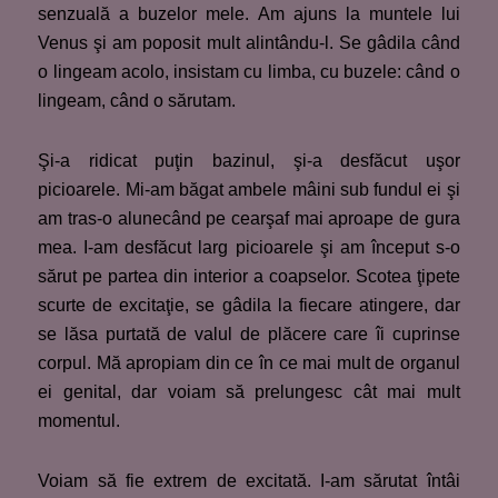
senzuală a buzelor mele. Am ajuns la muntele lui
Venus şi am poposit mult alintându-l. Se gâdila când
o lingeam acolo, insistam cu limba, cu buzele: când o
lingeam, când o sărutam.
Şi-a ridicat puţin bazinul, şi-a desfăcut uşor
picioarele. Mi-am băgat ambele mâini sub fundul ei şi
am tras-o alunecând pe cearşaf mai aproape de gura
mea. I-am desfăcut larg picioarele şi am început s-o
sărut pe partea din interior a coapselor. Scotea ţipete
scurte de excitaţie, se gâdila la fiecare atingere, dar
se lăsa purtată de valul de plăcere care îi cuprinse
corpul. Mă apropiam din ce în ce mai mult de organul
ei genital, dar voiam să prelungesc cât mai mult
momentul.
Voiam să fie extrem de excitată. I-am sărutat întâi