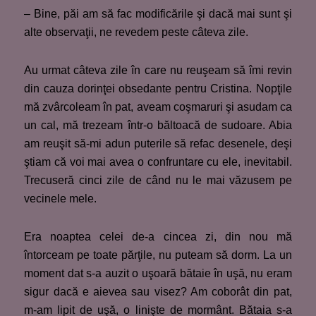
– Bine, păi am să fac modificările şi dacă mai sunt şi
alte observaţii, ne revedem peste câteva zile.
Au urmat câteva zile în care nu reuşeam să îmi revin
din cauza dorinţei obsedante pentru Cristina. Nopţile
mă zvârcoleam în pat, aveam coşmaruri şi asudam ca
un cal, mă trezeam într-o băltoacă de sudoare. Abia
am reuşit să-mi adun puterile să refac desenele, deşi
ştiam că voi mai avea o confruntare cu ele, inevitabil.
Trecuseră cinci zile de când nu le mai văzusem pe
vecinele mele.
Era noaptea celei de-a cincea zi, din nou mă
întorceam pe toate părţile, nu puteam să dorm. La un
moment dat s-a auzit o uşoară bătaie în uşă, nu eram
sigur dacă e aievea sau visez? Am coborât din pat,
m-am lipit de uşă, o linişte de mormânt. Bătaia s-a