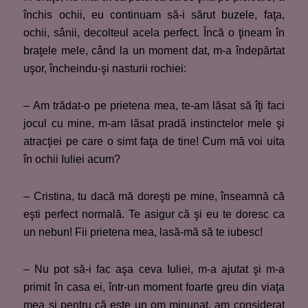
închis ochii, eu continuam să-i sărut buzele, faţa,
ochii, sânii, decolteul acela perfect. Încă o ţineam în
braţele mele, când la un moment dat, m-a îndepărtat
uşor, încheindu-şi nasturii rochiei:
– Am trădat-o pe prietena mea, te-am lăsat să îţi faci
jocul cu mine, m-am lăsat pradă instinctelor mele şi
atracţiei pe care o simt faţa de tine! Cum mă voi uita
în ochii Iuliei acum?
– Cristina, tu dacă mă doreşti pe mine, înseamnă că
eşti perfect normală. Te asigur că şi eu te doresc ca
un nebun! Fii prietena mea, lasă-mă să te iubesc!
– Nu pot să-i fac aşa ceva Iuliei, m-a ajutat şi m-a
primit în casa ei, într-un moment foarte greu din viaţa
mea şi pentru că este un om minunat, am considerat