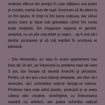
vedeam sfârcul din poziţia în care stăteam, era pufos
şi rozaliu, numai bun de supt. Încercam să fiu atent la
ce îmi spune, în timp ce îmi turna cafeaua, dar sânul
acela mare şi lăsat sub greutatea cărnii îmi incita
toate simţurile. Îmi imaginam organul ei genital,
neepilat, cu un păr creţ rebel şi negru… aş fi vrut să-i
desfac picioarele şi să mă implânt în scorbura ei
păroasă.
– Dle Alexandru, eu stau în acest apartament mai
bine de 10 ani, iar împreună cu prietena mea de vreo
3 ani, dar începe să devină învechit şi plictisitor.
Pentru că am pus ceva bănuţi deoparte, am dori să-l
renovăm, să-i schimbăm radical design-ul interior.
Prietena mea este artist plastic, pictează şi ar avea
câteva idei creative, bineînţeles cu îndrumarea
voastră ca arhitect, am putea schimba radical