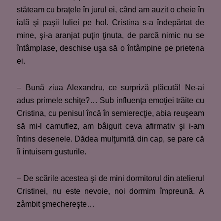
stăteam cu braţele în jurul ei, când am auzit o cheie în
ială şi paşii Iuliei pe hol. Cristina s-a îndepărtat de
mine, şi-a aranjat puţin ţinuta, de parcă nimic nu se
întâmplase, deschise uşa să o întâmpine pe prietena
ei.
– Bună ziua Alexandru, ce surpriză plăcută! Ne-ai
adus primele schiţe?… Sub influenţa emoţiei trăite cu
Cristina, cu penisul încă în semierecţie, abia reuşeam
să mi-l camuflez, am bâiguit ceva afirmativ şi i-am
întins desenele. Dădea mulţumită din cap, se pare că
îi intuisem gusturile.
– De scările acestea şi de mini dormitorul din atelierul
Cristinei, nu este nevoie, noi dormim împreună. A
zâmbit şmechereşte…