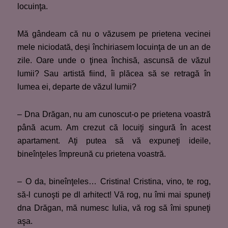
locuinţa.
Mă gândeam că nu o văzusem pe prietena vecinei
mele niciodată, deşi închiriasem locuinţa de un an de
zile. Oare unde o ţinea închisă, ascunsă de văzul
lumii? Sau artistă fiind, îi plăcea să se retragă în
lumea ei, departe de văzul lumii?
– Dna Drăgan, nu am cunoscut-o pe prietena voastră
până acum. Am crezut că locuiţi singură în acest
apartament. Aţi putea să vă expuneţi ideile,
bineînţeles împreună cu prietena voastră.
– O da, bineînţeles… Cristina! Cristina, vino, te rog,
să-l cunoşti pe dl arhitect! Vă rog, nu îmi mai spuneţi
dna Drăgan, mă numesc Iulia, vă rog să îmi spuneţi
aşa.