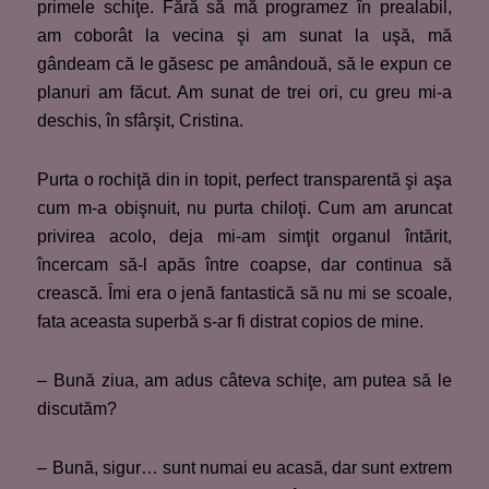
primele schiţe. Fără să mă programez în prealabil,
am coborât la vecina şi am sunat la uşă, mă
gândeam că le găsesc pe amândouă, să le expun ce
planuri am făcut. Am sunat de trei ori, cu greu mi-a
deschis, în sfârşit, Cristina.
Purta o rochiţă din in topit, perfect transparentă şi aşa
cum m-a obişnuit, nu purta chiloţi. Cum am aruncat
privirea acolo, deja mi-am simţit organul întărit,
încercam să-l apăs între coapse, dar continua să
crească. Îmi era o jenă fantastică să nu mi se scoale,
fata aceasta superbă s-ar fi distrat copios de mine.
– Bună ziua, am adus câteva schiţe, am putea să le
discutăm?
– Bună, sigur… sunt numai eu acasă, dar sunt extrem