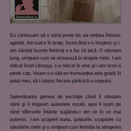
Eu continuam să o sărut peste tot, ea vorbea întruna,
agitată. Am luat-o în braţe, încercând s-o liniştesc şi i-
am sărutat buzele fierbinţi s-o fac să tacă. O sărutam
lung, simţeam cum se relaxează în braţele mele. I-am
ridicat încet cămaşa, s-a ridicat în vine şi i-am scos-o
peste cap. Voiam s-o văd pe frumuseţea asta goală în
patul meu, să-i iubesc fiecare părticică a corpului.
Splendoarea gemea de excitaţie când îi sărutam
sânii şi îi lingeam aureolele rozalii, apoi îi luam pe
rând sfârcurile întărite sugându-i din ce în ce mai
puternic. I-am acoperit burta, şoldurile, coapsele cu
sărutările mele şi o simţeam cum fremăta la atingerea