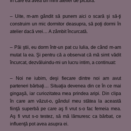
în care ea avea un mini atelier de pictură.
– Uite, m-am gândit să punem aici o scară şi să-ţi
construim un mic dormitor deasupra, să poţi dormi în
atelier dacă vrei… A zâmbit încurcată.
– Păi ştii, eu dorm într-un pat cu Iulia, de când m-am
mutat la ea. Şi pentru că a observat că mă simt vădit
încurcat, dezvăluindu-mi un lucru intim, a continuat:
– Noi ne iubim, deşi fiecare dintre noi am avut
parteneri bărbaţi… Situaţia devenea din ce în ce mai
gingaşă, iar curiozitatea mea prindea aripi. Din clipa
în care am văzut-o, gândul meu stătea la această
fiinţă superbă pe care aş fi vrut s-o fac femeia mea.
Aş fi vrut s-o testez, să mă lămuresc ca bărbat, ce
influenţă pot avea asupra ei.