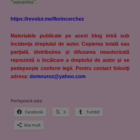
“savarina”.
https://revolut.me/florincerchez
M
aterialele publicate pe acest blog intră sub
incidenţa dreptului de autor. Copierea totală sau
parţială, distribuirea şi difuzarea neautorizată
reprezintă o încălcare a dreptului de autor şi se
pedepseşte conform legii. Pentru contact folosiţi
adresa:
domnuroz@yahoo.com
Partajează asta:
Facebook
X
Tumblr
Mai mult