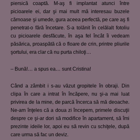
piersică coaptă. M-aş fi implantat atunci între
picioarele ei, dar şi mai mult mă interesau buzele
cărnoase şi umede, gura aceea perfectă, pe care aş fi
penetrat-o fără încetare. S-a tolănit în celălalt fotoliu
cu picioarele desfăcute, în aşa fel încât îi vedeam
păsărica, proaspătă că o floare de crin, printre pliurile
şortului, era clar că nu purta chiloţi…
– Bună!… a spus ea… sunt Cristina!
Când a zâmbit i s-au văzut gropitele în obraji. Din
clipa în care a intrat în încăpere, nu şi-a mai luat
privirea de la mine, de parcă încerca să mă deoache.
Ne-am înţeles că a doua zi începem, primele discuţii
despre ce şi-ar dori să modifice în apartament, să îmi
prezinte ideile lor, apoi eu să revin cu schiţele, după
care urma să fac un deviz.