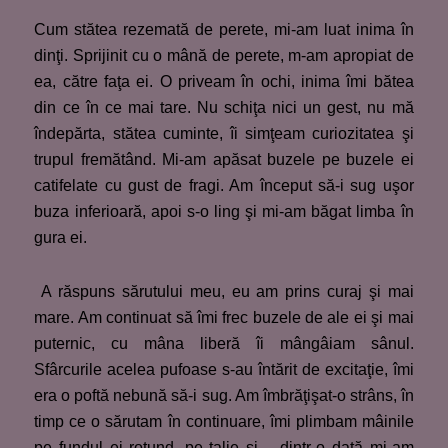
Cum stătea rezemată de perete, mi-am luat inima în
dinţi. Sprijinit cu o mână de perete, m-am apropiat de
ea, către faţa ei. O priveam în ochi, inima îmi bătea
din ce în ce mai tare. Nu schiţa nici un gest, nu mă
îndepărta, stătea cuminte, îi simţeam curiozitatea şi
trupul fremătând. Mi-am apăsat buzele pe buzele ei
catifelate cu gust de fragi. Am început să-i sug uşor
buza inferioară, apoi s-o ling şi mi-am băgat limba în
gura ei.
A răspuns sărutului meu, eu am prins curaj şi mai
mare. Am continuat să îmi frec buzele de ale ei şi mai
puternic, cu mâna liberă îi mângâiam sânul.
Sfârcurile acelea pufoase s-au întărit de excitaţie, îmi
era o poftă nebună să-i sug. Am îmbrăţişat-o strâns, în
timp ce o sărutam în continuare, îmi plimbam mâinile
pe fundul ei rotund, pe talie şi… dintr-o dată mi-am