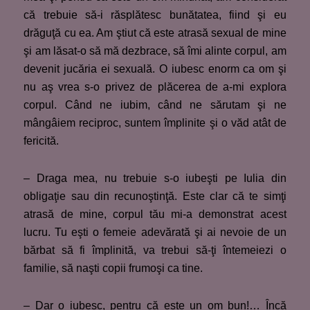
că trebuie să-i răsplătesc bunătatea, fiind şi eu
drăguţă cu ea. Am ştiut că este atrasă sexual de mine
şi am lăsat-o să mă dezbrace, să îmi alinte corpul, am
devenit jucăria ei sexuală. O iubesc enorm ca om şi
nu aş vrea s-o privez de plăcerea de a-mi explora
corpul. Când ne iubim, când ne sărutam şi ne
mângâiem reciproc, suntem împlinite şi o văd atât de
fericită.
– Draga mea, nu trebuie s-o iubeşti pe Iulia din
obligaţie sau din recunoştinţă. Este clar că te simţi
atrasă de mine, corpul tău mi-a demonstrat acest
lucru. Tu eşti o femeie adevărată şi ai nevoie de un
bărbat să fi împlinită, va trebui să-ţi întemeiezi o
familie, să naşti copii frumoşi ca tine.
– Dar o iubesc, pentru că este un om bun!… Încă