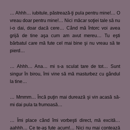
… Ahhh… iubitule, păstrează-ţi pula pentru mine!… O
vreau doar pentru mine!… Nici măcar soţiei tale să nu
i-o dai, doar dacă cere… Când mă întorc voi avea
grijă de tine aşa cum am avut mereu… Tu eşti
bărbatul care mă fute cel mai bine şi nu vreau să te
pierd…
… Ahhh… Ana… mi s-a sculat tare de tot… Sunt
singur în birou, îmi vine să mă masturbez cu gândul
la tine…
… Mmmm… Încă puţin mai durează şi vin acasă să-
mi dai pula ta frumoasă…
… Îmi place când îmi vorbeşti direct, mă excită…
aahhh… Ce te-aş fute acum!… Nici nu mai contează