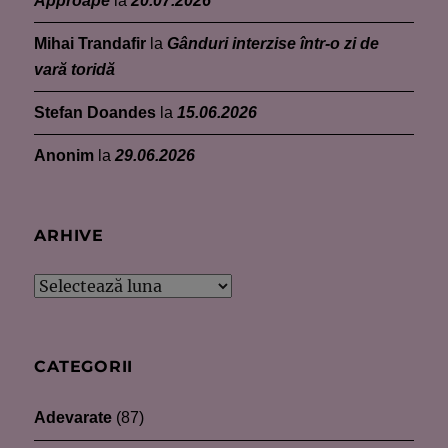
Approape
la
20.07.2026
Mihai Trandafir
la
Gânduri interzise într-o zi de
vară toridă
Stefan Doandes
la
15.06.2026
Anonim
la
29.06.2026
ARHIVE
Arhive
CATEGORII
Adevarate
(87)