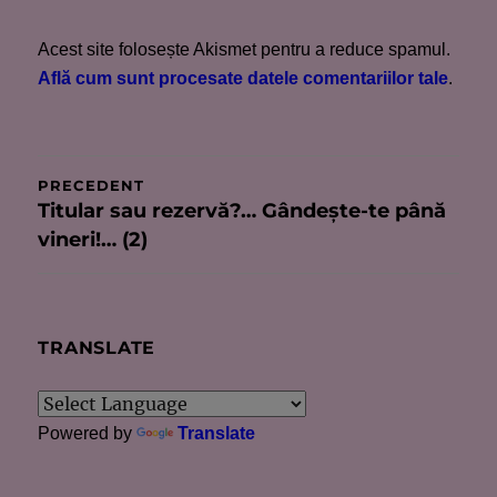
Acest site folosește Akismet pentru a reduce spamul.
Află cum sunt procesate datele comentariilor tale
.
Navigare
PRECEDENT
Titular sau rezervă?… Gândește-te până
Articolul
în
vineri!… (2)
anterior:
articole
TRANSLATE
Powered by
Translate