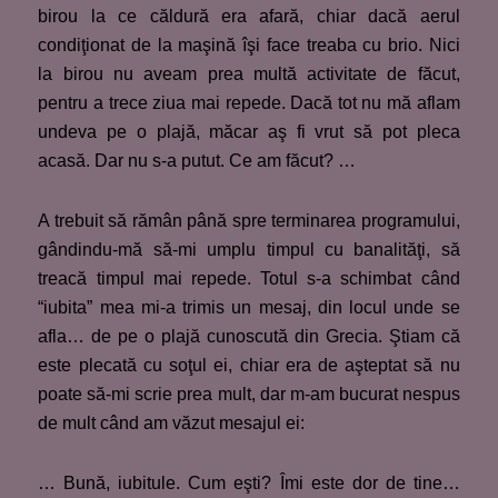
birou la ce căldură era afară, chiar dacă aerul
condiţionat de la maşină îşi face treaba cu brio. Nici
la birou nu aveam prea multă activitate de făcut,
pentru a trece ziua mai repede. Dacă tot nu mă aflam
undeva pe o plajă, măcar aş fi vrut să pot pleca
acasă. Dar nu s-a putut. Ce am făcut? …
A trebuit să rămân până spre terminarea programului,
gândindu-mă să-mi umplu timpul cu banalităţi, să
treacă timpul mai repede. Totul s-a schimbat când
“iubita” mea mi-a trimis un mesaj, din locul unde se
afla… de pe o plajă cunoscută din Grecia. Ştiam că
este plecată cu soţul ei, chiar era de aşteptat să nu
poate să-mi scrie prea mult, dar m-am bucurat nespus
de mult când am văzut mesajul ei:
… Bună, iubitule. Cum eşti? Îmi este dor de tine…