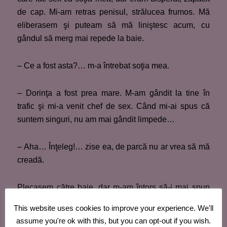
de cap. Mi-am retras penisul, strălucea frumos. Mă
eliberasem şi puteam să mă liniştesc acum, cu
gândul să merg mai repede la baie.
– Ce a fost asta?… m-a întrebat soţia mea.
– Dorinţa a fost prea mare. M-am gândit la tine în
trafic şi mi-a venit chef de sex. Când mi-ai spus că
suntem singuri, nu am mai gândit limpede…
– Aha… Înţeleg!… zise ea, de parcă nu ar vrea să mă
creadă.
Plecasem către baie, dar m-am întors să-i mai spun
ceva:
This website uses cookies to improve your experience. We'll
assume you're ok with this, but you can opt-out if you wish.