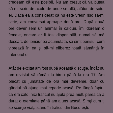
credeam că este posibil. Nu am crezut că va putea
să-mi scrie de acolo de unde se află, alături de soţul
ei. Dacă ea a considerat că nu este vreun risc să-mi
scrie, am conversat aproape două ore. După două
ore devenisem un animal în călduri, îmi doream o
femeie, oricare ar fi fost disponibilă, numai să mă
descarc de tensiunea acumulată, să simt penisul cum
vibrează în ea şi să-mi eliberez toată sămânţă în
interiorul ei.
Atât de excitat am fost după această discuţie, încât nu
am rezistat să rămân la birou până la ora 17. Am
plecat cu jumătate de oră mai devreme, doar cu
gândul să ajung mai repede acasă. Pe lângă faptul
că era cald, nici traficul nu ajuta prea mult, părea că a
durat o eternitate până am ajuns acasă. Simţi cum ţi
se scurge viaţa stând în traficul din Bucureşti.