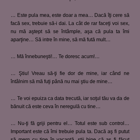
… Este pula mea, este doar a mea… Dacă îţi cere să
facă sex, trebuie să-i dai. La cât de rar faceţi voi sex,
nu mă aştept să se întâmple, aşa că pula ta îmi
aparţine… Să intre în mine, să mă fută mult…
… Mă înnebuneşti!… Te doresc acum!…
… Ştiu! Vreau să-ţi fie dor de mine, iar când ne
întâlnim să mă fuţi până nu mai ştiu de mine…
… Te voi epuiza ca data trecută, iar soţul tău va da de
bănuit că este ceva în neregulă cu tine…
… Nu-ţi fă griji pentru el… Totul este sub control…
Important este că îmi trebuie pula ta. Dacă aş fi putut
să merg cu tine în vacanţă, ştii bine că aş fi făcut