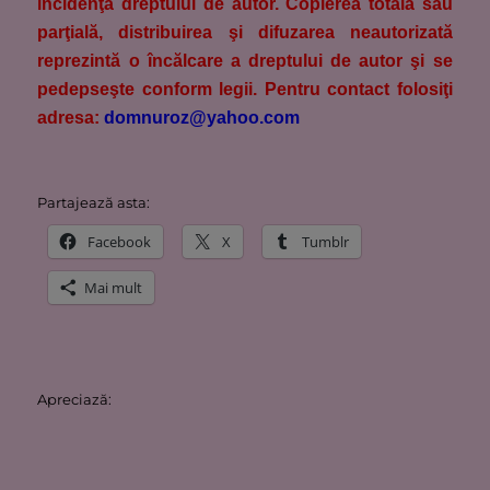
incidenţa dreptului de autor. Copierea totală sau
parţială, distribuirea şi difuzarea neautorizată
reprezintă o încălcare a dreptului de autor şi se
pedepseşte conform legii. Pentru contact folosiţi
adresa:
domnuroz@yahoo.com
Partajează asta:
Facebook
X
Tumblr
Mai mult
Apreciază: