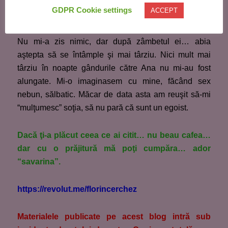
– Ştiu că a durat puţin, dar mă revanşez mai târziu,
GDPR Cookie settings
ACCEPT
promit!
Nu mi-a zis nimic, dar după zâmbetul ei… abia
aştepta să se întâmple şi mai târziu. Nici mult mai
târziu în noapte gândurile către Ana nu mi-au fost
alungate. Mi-o imaginasem cu mine, făcând sex
nebun, sălbatic. Măcar de data asta am reuşit să-mi
“mulţumesc” soţia, să nu pară că sunt un egoist.
Dacă ţi-a plăcut ceea ce ai citit… nu beau cafea…
dar cu o prăjitură mă poţi cumpăra… ador
“savarina”.
https://revolut.me/florincerchez
M
aterialele publicate pe acest blog intră sub