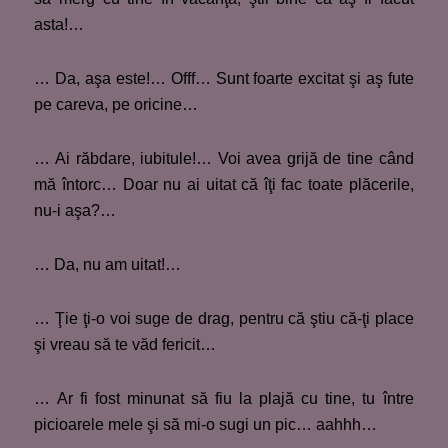
asta!…
… Da, aşa este!… Offf… Sunt foarte excitat şi aş fute
pe careva, pe oricine…
… Ai răbdare, iubitule!… Voi avea grijă de tine când
mă întorc… Doar nu ai uitat că îţi fac toate plăcerile,
nu-i aşa?…
… Da, nu am uitat!…
… Ţie ţi-o voi suge de drag, pentru că ştiu că-ţi place
şi vreau să te văd fericit…
… Ar fi fost minunat să fiu la plajă cu tine, tu între
picioarele mele şi să mi-o sugi un pic… aahhh…