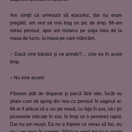
Am simţit că urmează să ejaculez, dar nu eram
pregătit, am vrut să mai trag un pic de timp. Mi-am
retras penisul, apoi am mutat-o pe soţia mea de la
masa de lucru, la masa pe care mâncăm.
– Dacă vine băiatul şi ne prinde?… zise ea în acest
timp.
– Nu vine acum!
Păream atât de disperat şi parcă fără idei, încât nu
ştiam cum să ajung din nou cu penisul în vaginul ei.
Mi-ar fi plăcut să o urc pe masă, cu faţa în sus, să-i ţin
picioarele ridicate în sus, în timp ce o penetrez rapid.
Dar nu am reuşit. Ea nu a înţeles ce vreau să fac, eu
nu i-am spus în cuvinte. Până la urmă tot pe la spate