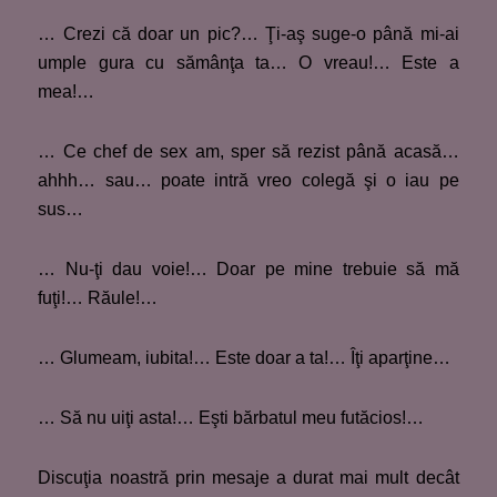
… Crezi că doar un pic?… Ţi-aş suge-o până mi-ai
umple gura cu sămânţa ta… O vreau!… Este a
mea!…
… Ce chef de sex am, sper să rezist până acasă…
ahhh… sau… poate intră vreo colegă şi o iau pe
sus…
… Nu-ţi dau voie!… Doar pe mine trebuie să mă
fuţi!… Răule!…
… Glumeam, iubita!… Este doar a ta!… Îţi aparţine…
… Să nu uiţi asta!… Eşti bărbatul meu futăcios!…
Discuţia noastră prin mesaje a durat mai mult decât