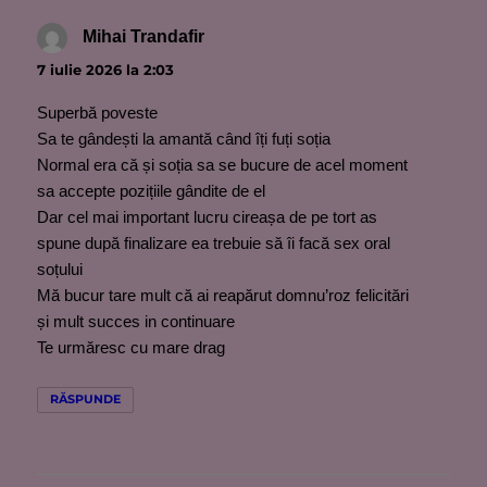
Mihai Trandafir
spune:
7 iulie 2026 la 2:03
Superbă poveste
Sa te gândești la amantă când îți fuți soția
Normal era că și soția sa se bucure de acel moment
sa accepte pozițiile gândite de el
Dar cel mai important lucru cireașa de pe tort as
spune după finalizare ea trebuie să îi facă sex oral
soțului
Mă bucur tare mult că ai reapărut domnu’roz felicitări
și mult succes in continuare
Te urmăresc cu mare drag
RĂSPUNDE