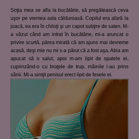
Soţia mea se afla la bucătărie, să pregătească ceva
uşor pe vremea asta călduroasă. Copilul era afară la
joacă, ea era în chiloţi şi un capot subţire de saten. M-
a văzut când am intrat în bucătărie, mi-a aruncat o
privire scurtă, părea mirată că am ajuns mai devreme
acasă, deşi mie nu mi s-a părut că a fost aşa. Abia am
apucat să o salut, apoi m-am lipit de spatele ei,
cuprinzând-o cu braţele de trup, mâinile i-au prins
sânii. Mi-a simţit penisul erect lipit de fesele ei.