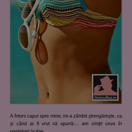
A întors capul spre mine, mi-a zâmbit ştrengăreşte, ca
şi când ar fi vrut să spună:…
am simţit ceva în
pantaloni la tine
…