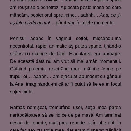
am reuşit să o penetrez. Aplecată peste masa pe care
mâncăm, posteriorul spre mine… aahhh…
Ana, ce ţi-
aş fute pizda acum!
… gândeam în acele momente.
Penisul adânc în vaginul soţiei, mişcându-mă
necontrolat, rapid, animalic aş putea spune, ţinând-o
strâns cu mâinile de talie. Ejacularea era aproape.
De această dată nu am vrut să mai amân momentul.
Gâfâind puternic, respirând greu, mâinile ferme pe
trupul ei… aaahh… am ejaculat abundent cu gândul
la Ana, imaginându-mi că ar fi putut să fie ea în locul
soţiei mele.
Rămas nemişcat, tremurând uşor, soţia mea părea
nerăbdătoarea să se ridice de pe masă. Am terminat
destul de repede, mult prea repede ca în alte dăţi în
care fac sex cu soţia mea, dar eram disperat, zăpăcit