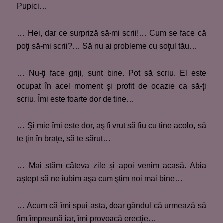
Pupici…
… Hei, dar ce surpriză să-mi scrii!… Cum se face că
poţi să-mi scrii?… Să nu ai probleme cu soţul tău…
… Nu-ţi face griji, sunt bine. Pot să scriu. El este
ocupat în acel moment şi profit de ocazie ca să-ţi
scriu. Îmi este foarte dor de tine…
… Şi mie îmi este dor, aş fi vrut să fiu cu tine acolo, să
te ţin în braţe, să te sărut…
… Mai stăm câteva zile şi apoi venim acasă. Abia
aştept să ne iubim aşa cum ştim noi mai bine…
… Acum că îmi spui asta, doar gândul că urmează să
fim împreună iar, îmi provoacă erecţie…