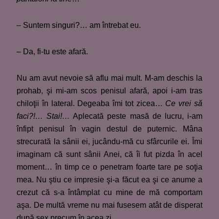
– Suntem singuri?… am întrebat eu.
– Da, fi-tu este afară.
Nu am avut nevoie să aflu mai mult. M-am deschis la
prohab, şi mi-am scos penisul afară, apoi i-am tras
chiloţii în lateral. Degeaba îmi tot zicea…
Ce vrei să
faci?!… Stai!…
Aplecată peste masă de lucru, i-am
înfipt penisul în vagin destul de puternic. Mâna
strecurată la sânii ei, jucându-mă cu sfârcurile ei. Îmi
imaginam că sunt sânii Anei, că îi fut pizda în acel
moment… în timp ce o penetram foarte tare pe soţia
mea. Nu ştiu ce impresie şi-a făcut ea şi ce anume a
crezut că s-a întâmplat cu mine de mă comportam
aşa. De multă vreme nu mai fusesem atât de disperat
după sex precum în acea zi.