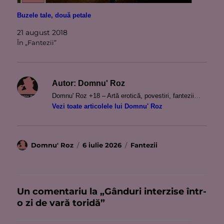
Buzele tale, două petale
21 august 2018
În „Fantezii”
Autor:
Domnu' Roz
Domnu' Roz +18 – Artă erotică, povestiri, fantezii…
Vezi toate articolele lui Domnu' Roz
Autor
Publicat
Categorii
Domnu' Roz
6 iulie 2026
Fantezii
pe
Un comentariu la „Gânduri interzise într-
o zi de vară toridă”