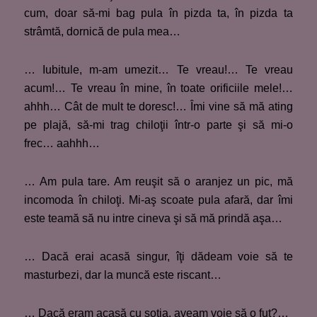
cum, doar să-mi bag pula în pizda ta, în pizda ta
strâmtă, dornică de pula mea…
… Iubitule, m-am umezit… Te vreau!… Te vreau
acum!… Te vreau în mine, în toate orificiile mele!…
ahhh… Cât de mult te doresc!… Îmi vine să mă ating
pe plajă, să-mi trag chiloţii într-o parte şi să mi-o
frec… aahhh…
… Am pula tare. Am reuşit să o aranjez un pic, mă
incomoda în chiloţi. Mi-aş scoate pula afară, dar îmi
este teamă să nu intre cineva şi să mă prindă aşa…
… Dacă erai acasă singur, îţi dădeam voie să te
masturbezi, dar la muncă este riscant…
… Dacă eram acasă cu soţia, aveam voie să o fut?…