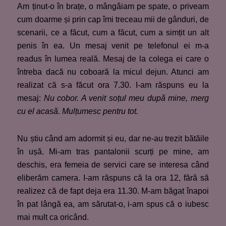
Am ținut-o în brațe, o mângâiam pe spate, o priveam
cum doarme și prin cap îmi treceau mii de gânduri, de
scenarii, ce a făcut, cum a făcut, cum a simțit un alt
penis în ea. Un mesaj venit pe telefonul ei m-a
readus în lumea reală. Mesaj de la colega ei care o
întreba dacă nu coboară la micul dejun. Atunci am
realizat că s-a făcut ora 7.30. I-am răspuns eu la
mesaj:
Nu cobor. A venit soțul meu după mine, merg
cu el acasă. Mulțumesc pentru tot.
Nu știu când am adormit și eu, dar ne-au trezit bătăile
în ușă. Mi-am tras pantalonii scurți pe mine, am
deschis, era femeia de servici care se interesa când
eliberăm camera. I-am răspuns că la ora 12, fără să
realizez că de fapt deja era 11.30. M-am băgat înapoi
în pat lângă ea, am sărutat-o, i-am spus că o iubesc
mai mult ca oricând.