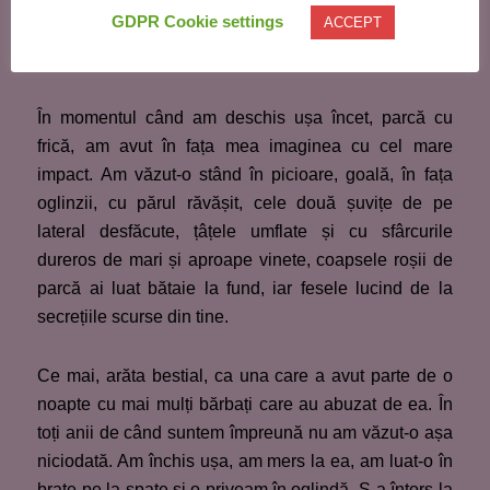
rămânând goală. Nu știu câte secunde, minute am
GDPR Cookie settings
ACCEPT
stat așa privindu-mă, cert este că mi-am revenit
auzind ușa cum se deschide
.
…
În momentul când am deschis ușa încet, parcă cu
frică, am avut în fața mea imaginea cu cel mare
impact. Am văzut-o stând în picioare, goală, în fața
oglinzii, cu părul răvășit, cele două șuvițe de pe
lateral desfăcute, țâțele umflate și cu sfârcurile
dureros de mari și aproape vinete, coapsele roșii de
parcă ai luat bătaie la fund, iar fesele lucind de la
secrețiile scurse din tine.
Ce mai, arăta bestial, ca una care a avut parte de o
noapte cu mai mulți bărbați care au abuzat de ea. În
toți anii de când suntem împreună nu am văzut-o așa
niciodată. Am închis ușa, am mers la ea, am luat-o în
brațe pe la spate și o priveam în oglindă. S-a întors la