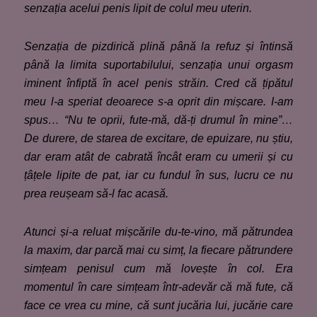
senzația acelui penis lipit de colul meu uterin.
Senzația de pizdirică plină până la refuz și întinsă
până la limita suportabilului, senzația unui orgasm
iminent înfiptă în acel penis străin. Cred că țipătul
meu l-a speriat deoarece s-a oprit din mișcare. I-am
spus… “Nu te oprii, fute-mă, dă-ți drumul în mine”…
De durere, de starea de excitare, de epuizare, nu știu,
dar eram atât de cabrată încât eram cu umerii și cu
țâțele lipite de pat, iar cu fundul în sus, lucru ce nu
prea reușeam să-l fac acasă.
Atunci și-a reluat mișcările
du-te-vino, mă pătrundea
la maxim
,
dar parcă mai cu simț, la fiecare pătrundere
simțeam penisul cum mă lovește în col. Era
momentul în care simțeam într-adevăr că mă fute, că
face ce vrea cu mine, că sunt jucăria lui, jucărie care