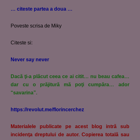
… citeste partea a doua …
Poveste scrisa de Miky
Citeste si:
Never say never
Dacă ţi-a plăcut ceea ce ai citit… nu beau cafea…
dar cu o prăjitură mă poţi cumpăra… ador
“savarina”.
https://revolut.me/florincerchez
M
aterialele publicate pe acest blog intră sub
incidenţa dreptului de autor. Copierea totală sau