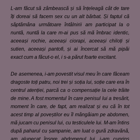
L-am făcut să zâmbească și să înțeleagă cât de tare
îți doreai să facem sex cu un alt bărbat. Și faptul că
săptămâna următoare întâlnirii am participat la o
nuntă, nuntă la care m-ai pus să mă îmbrac identic,
aceeași rochie, aceeași ciorapi, aceeași chiloți și
sutien, aceeași pantofi, și ai încercat să mă pipăi
exact cum a făcut
-o
el
,
i s-a părut foarte excitant.
De asemenea, i-am povestit visul meu în care făceam
dragoste toți patru, noi trei și soția lui, soție care era în
centrul atenției, parcă ca o compensație la cele trăite
de mine. A fost momentul în care penisul lui a tresărit,
moment în care, de fapt, am realizat și eu că în tot
acest timp al poveștilor eu îl mângâiam pe abdomen,
mă jucam cu penisul lui, cu testiculele lui. M-am întins
după paharul cu șampanie, am luat o gură zdravănă,
am alunecat înspre abdomenul lui, i-am cuprins