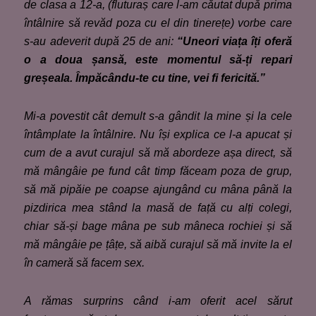
de clasa a 12-a, (fluturaș care l-am căutat după prima
întâlnire să revăd poza cu el din tinerețe) vorbe care
s-au adeverit după 25 de ani:
“Uneori viața îți oferă
o a doua șansă, este momentul să-ți repari
greșeala. Împăcându-te cu tine
,
vei fi fericită.”
Mi-a povestit cât demult s-a gândit la mine și la cele
întâmplate la întâlnire. Nu își explic
a
ce l-a apucat și
cum de a avut curajul să mă abordeze așa direct, să
mă mângâie pe fund cât timp făceam poza de grup,
să mă pipăie pe coapse ajungând cu mâna până la
pizdirica mea stând la masă de față cu alți colegi,
chiar să-și bage mâna pe sub mâneca rochiei și să
mă mângâie pe țâțe, să aibă curajul să mă invite la el
în cameră să facem sex.
A rămas surprins când i-am oferit acel sărut