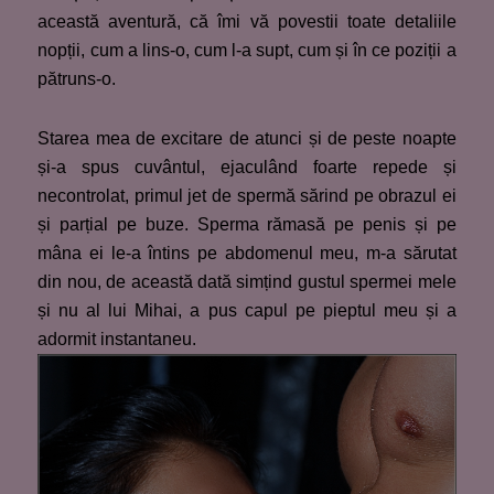
această aventură, că îmi vă povestii toate detaliile
nopții, cum a lins-o, cum l-a supt, cum și în ce poziții a
pătruns-o.
Starea mea de excitare de atunci și de peste noapte
și-a spus cuvântul, ejaculând foarte repede și
necontrolat, primul jet de spermă sărind pe obrazul ei
și parțial pe buze. Sperma rămasă pe penis și pe
mâna ei le-a întins pe abdomenul meu, m-a sărutat
din nou, de această dată simțind gustul spermei mele
și nu al lui Mihai, a pus capul pe pieptul meu și a
adormit instantaneu.