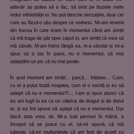
adevăr aș putea să o fac, să simt pe buzele mele
rodul infidelității ei. Nu pot descrie senzațiile, doar cei
care au făcut-o știu despre ce vorbesc. Mi-am revenit
din transa în care eram în momentul când am simțit
că mă trage de păr spre capul ei, am simțit că vrea să
mă sărute. M-am întins lângă ea, m-a sărutat și mi-a
spus să o las în pace, nu e momentul, să mai
așteptăm un pic că nu mai poate.
În acel moment am simțit… parcă… trădare… Cum,
cu el a putut toată noaptea, cum el o excită și eu să
aștept că nu e momentul?!… I-am și spus atunci că
eu am fugit la ea ca un cățeluș de dragul și de dorul
ei, și ea îmi spune să aștept că nu e momentul. Dar
dacă asta vrea, ok. Mi-a luat penisul în mână, a
început să se joace cu el, să-mi spună, că mă
iubește, că-mi mulțumește că am fost de acord cu