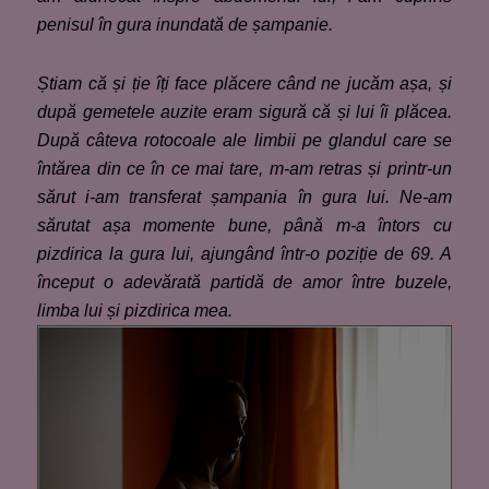
penisul în gura inundată de șampanie.
Știam că și ție îți face plăcere când ne jucăm așa, și
după gemetele auzite eram sigură că și lui îi plăcea.
După câteva rotocoale ale limbii pe glandul care se
întărea din ce în ce mai tare, m-am retras și printr-un
sărut i-am transferat șampania în gura lui. Ne-am
sărutat așa momente bune, până m-a întors cu
pizdirica la gura lui, ajungând într-o poziție de 69. A
început o adevărată partidă de amor între buzele,
limba lui și pizdirica mea.