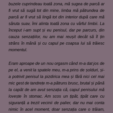
buzele cuprindeau toată zona, mă sugea de parcă ar
fi vrut să sugă tot din mine, limba mă pătrundea de
parcă ar fi vrut să lingă tot din interior după care mă
săruta suav, îmi alinta toată zona cu vârful limbii. La
început i-am supt și eu penisul, dar pe parcurs, din
cauza senzațiilor, nu am mai reușit decât să îl țin
strâns în mână și cu capul pe coapsa lui să trăiesc
momentul.
Eram aproape de un nou orgasm când m-a dat jos de
pe el, a venit la spatele meu, m-a prins de șolduri, și-
a potrivit penisul la pizdirica mea și fără nici cel mai
mic gest de tandrețe m-a pătruns brusc, brutal și până
la capăt de am avut senzația că, capul penisului mă
lovește în stomac. Am scos un țipăt, țipăt care cu
siguranță a trezit vecinii de palier, dar nu mai conta
nimic în acel moment, doar senzația care o trăiam,