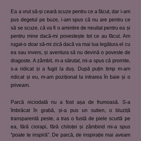
Ea a vrut să-și ceară scuze pentru ce a făcut, dar i-am
pus degetul pe buze, i-am spus că nu are pentru ce
să se scuze, că va fi o amintire de neuitat pentru ea și
pentru mine dacă-mi povestește tot ce au făcut. Am
rugat-o doar să-mi zică dacă va mai lua legătura el cu
ea sau invers, și aventura să nu devină o poveste de
dragoste. A zâmbit, m-a sărutat, mi-a spus că promite,
s-a ridicat și a fugit la duș. După puțin timp m-am
ridicat și eu, m-am poziționat la intrarea în baie și o
priveam.
Parcă niciodată nu a fost așa de frumoasă. S-a
îmbrăcat în grabă, și-a pus un sutien, o bluziță
transparentă peste, a tras o fustă de piele scurtă pe
ea, fără ciorapi, fără chiloței și zâmbind mi-a spus
“poate te inspiră”. De parcă, de inspirație mai aveam