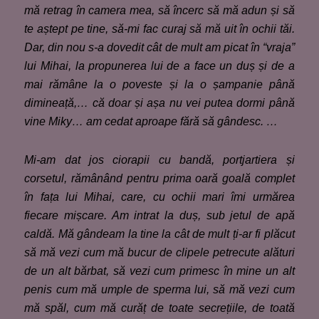
mă retrag în camera mea, să încerc să mă adun și să
te aștept pe tine, să-mi fac curaj să mă uit în ochii tăi.
Dar, din nou s-a dovedit cât de mult am picat în “vraja”
lui Mihai, la propunerea lui de a face un duș și de a
mai rămâne la o poveste și la o șampanie până
dimineață,… că doar și așa nu vei putea dormi până
vine Miky… am cedat aproape fără să gândesc
.
…
Mi-am dat jos ciorapii cu bandă, portjartiera și
corsetul, rămânând pentru prima oară goală complet
în fața lui Mihai, care, cu ochii mari îmi urmărea
fiecare mișcare. Am intrat la duș, sub jetul de apă
caldă. Mă gândeam la tine la cât de mult ți-ar fi plăcut
să mă vezi cum mă bucur de clipele petrecute alături
de un alt bărbat, să vezi cum primesc în mine un alt
penis cum mă umple de sperma lui, să mă vezi cum
mă spăl, cum mă curăț de toate secrețiile, de toată