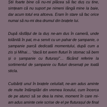
Știi foarte bine că nu-mi plăcea să fac duș cu tine,
simțeam că nu suport pe nimeni lângă mine la baie,
dar acum totul era altceva. Eram în stare să fac orice
numai să nu-mi dea drumul din brațele lui.
După răsfățul de la duș ne-am dus în cameră, unde
tolănită în pat
,
m-a servit cu un pahar de șampanie, o
șampanie parcă dedicată momentului, după cum a
zis și Mihai… “dacă tot avem fluturi în stomac să bem
și o șampanie cu fluturași”… făcând referire la
sortimentul de șampanie cu fluturi desenați pe toată
sticla.
Cuibăriți unul în brațele celuilalt, ne-am adus aminte
de multe întâmplări din vremea liceului, cum încerca
de pe atunci să se dea la mine, moment în care mi-
am adus aminte cele scrise de el pe fluturașul de final