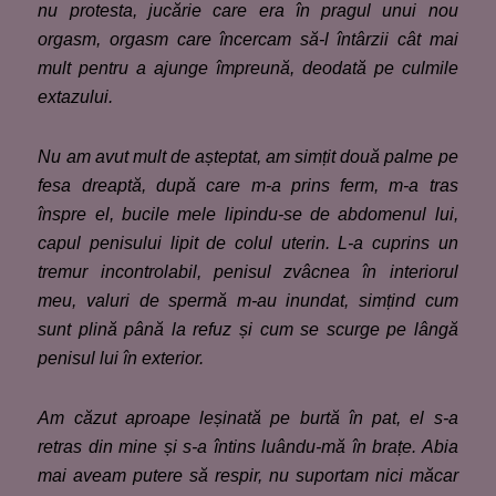
nu protest
a
, jucărie care era în pragul unui nou
orgasm, orgasm care încercam să-l întârzii cât mai
mult pentru a ajunge împreună, deodată pe culmile
extazului.
Nu am avut mult de așteptat, am simțit două palme pe
fesa dreaptă, după care m-a prins ferm, m-a tras
înspre el, bucile mele lipindu-se de abdomenul lui,
capul penisului lipit de colul uterin. L-a cuprins un
tremur incontrolabil, penisul zvâcnea în interiorul
meu, valuri de spermă m-au inundat, simțind cum
sunt plină până la refuz și cum se scurge pe lângă
penisul lui în exterior.
Am căzut aproape leșinată pe burtă în pat, el s-a
retras din mine și s-a întins luându-mă în brațe. Abia
mai aveam putere să respir, nu suportam nici măcar