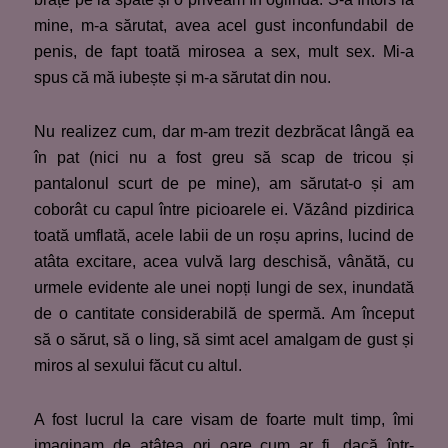
mine, m-a sărutat, avea acel gust inconfundabil de
penis, de fapt toată mirosea a sex, mult sex. Mi-a
spus că mă iubește și m-a sărutat din nou.
Nu realizez cum, dar m-am trezit dezbrăcat lângă ea
în pat (nici nu a fost greu să scap de tricou și
pantalonul scurt de pe mine), am sărutat-o și am
coborât cu capul între picioarele ei. Văzând pizdirica
toată umflată, acele labii de un roșu aprins, lucind de
atâta excitare, acea vulvă larg deschisă, vânătă, cu
urmele evidente ale unei nopți lungi de sex, inundată
de o cantitate considerabilă de spermă. Am început
să o sărut, să o ling, să simt acel amalgam de gust și
miros al sexului făcut cu altul.
A fost lucrul la care visam de foarte mult timp, îmi
imaginam de atâtea ori oare cum ar fi, dacă într-