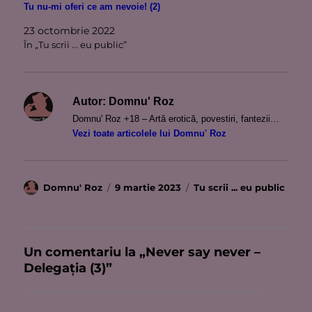
Tu nu-mi oferi ce am nevoie! (2)
23 octombrie 2022
În „Tu scrii ... eu public”
Autor:
Domnu' Roz
Domnu' Roz +18 – Artă erotică, povestiri, fantezii…
Vezi toate articolele lui Domnu' Roz
Autor
Publicat
Categorii
Domnu' Roz
9 martie 2023
Tu scrii ... eu public
pe
Un comentariu la „Never say never –
Delegația (3)”