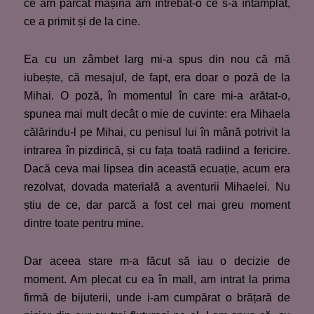
ce am parcat mașina am întrebat-o ce s-a întâmplat,
ce a primit și de la cine.
Ea cu un zâmbet larg mi-a spus din nou că mă
iubește, că mesajul, de fapt, era doar o poză de la
Mihai. O poză, în momentul în care mi-a arătat-o,
spunea mai mult decât o mie de cuvinte: era Mihaela
călărindu-l pe Mihai, cu penisul lui în mână potrivit la
intrarea în pizdirică, și cu fața toată radiind a fericire.
Dacă ceva mai lipsea din această ecuație, acum era
rezolvat, dovada materială a aventurii Mihaelei. Nu
știu de ce, dar parcă a fost cel mai greu moment
dintre toate pentru mine.
Dar aceea stare m-a făcut să iau o decizie de
moment. Am plecat cu ea în mall, am intrat la prima
firmă de bijuterii, unde i-am cumpărat o brățară de