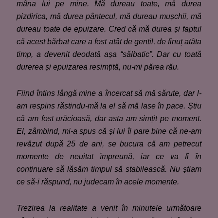
mâna lui pe mine. Mă dureau toate, mă durea
pizdirica, mă durea pântecul, mă dureau mușchii, mă
dureau toate de epuizare. Cred că mă durea și faptul
că acest bărbat care a fost atât de gentil, de finuț atâta
timp, a devenit deodată așa “sălbatic”. Dar cu toată
durerea și epuizarea resimțită
,
nu-mi părea rău.
Fiind întins lângă mine a încercat să mă sărute, dar l-
am respins răstindu-mă la el să mă lase în pace. Știu
că am fost urâcioasă, dar asta am simțit pe moment.
El, zâmbind, mi-a spus că și lui îi pare bine că ne-am
revăzut după 25 de ani, se bucura că am petrecut
momente de neuitat împreună, iar ce va fi în
continuare să lăsăm timpul să stabilească. Nu știam
ce să-i răspund, nu judec
a
m în acele momente.
Trezirea la realitate a venit în minutele următoare