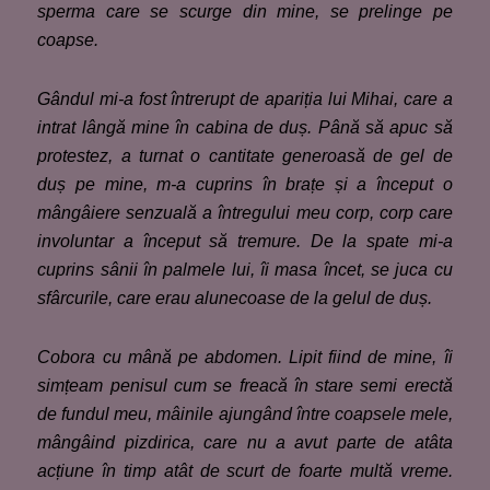
sperma care se scurge din mine, se prelinge pe
coapse.
Gândul mi-a fost întrerupt de apariția lui Mihai, care a
intrat lângă mine în cabina de duș. Până să apuc să
protestez, a turnat o cantitate generoasă de gel de
duș pe mine, m-a cuprins în brațe și a început o
mângâiere senzuală a întregului meu corp, corp care
involuntar a început să tremure. De la spate mi-a
cuprins sânii în palmele lui, îi masa încet, se juca cu
sfârcurile, care erau alunecoase de la gelul de duș.
Cobora cu mână pe abdomen. Lipit fiind de mine, îi
simțeam penisul cum se fre
a
că în stare semi erectă
de fundul meu, mâinile ajungând între coapsele mele,
mângâind pizdirica, care nu a avut parte de atâta
acțiune în timp atât de scurt de foarte multă vreme.