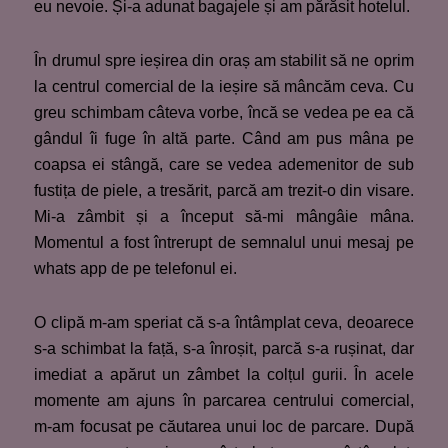
eu nevoie. Și-a adunat bagajele și am părăsit hotelul.
În drumul spre ieșirea din oraș am stabilit să ne oprim
la centrul comercial de la ieșire să mâncăm ceva. Cu
greu schimbam câteva vorbe, încă se vedea pe ea că
gândul îi fuge în altă parte. Când am pus mâna pe
coapsa ei stângă, care se vedea ademenitor de sub
fustița de piele, a tresărit, parcă am trezit-o din visare.
Mi-a zâmbit și a început să-mi mângâie mâna.
Momentul a fost întrerupt de semnalul unui mesaj pe
whats app de pe telefonul ei.
O clipă m-am speriat că s-a întâmplat ceva, deoarece
s-a schimbat la față, s-a înroșit, parcă s-a rușinat, dar
imediat a apărut un zâmbet la colțul gurii. În acele
momente am ajuns în parcarea centrului comercial,
m-am focusat pe căutarea unui loc de parcare. După