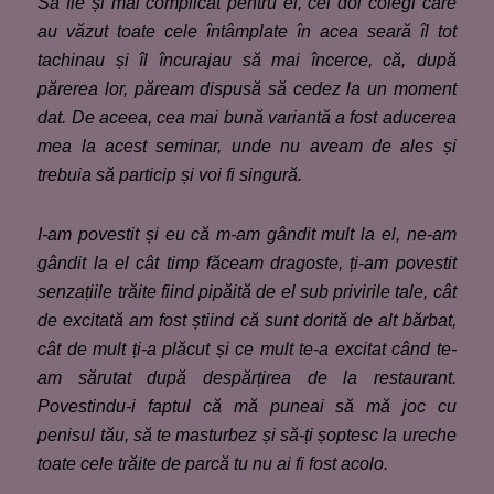
Să fie și mai complicat pentru el, cei doi colegi care
au văzut toate cele întâmplate în acea seară îl tot
tachinau și îl încurajau să mai încerce, că, după
părerea lor, păream dispusă să cedez la un moment
dat. De aceea, cea mai bună variantă a fost aducerea
mea la acest seminar, unde nu aveam de ales și
trebuia să particip și voi fi singură.
I-am povestit și eu că m-am gândit mult la el, ne-am
gândit la el cât timp făceam dragoste, ți-am povestit
senzațiile trăite fiind pipăită de el sub privirile tale, cât
de excitată am fost știind că sunt dorită de alt bărbat,
cât de mult ți-a plăcut și ce mult te-a excitat când te-
am sărutat după despărțirea de la restaurant.
Povestindu-i faptul că mă puneai să mă joc cu
penisul tău, să te masturbez și să-ți șoptesc la ureche
toate cele trăite de parcă tu nu ai fi fost acolo.