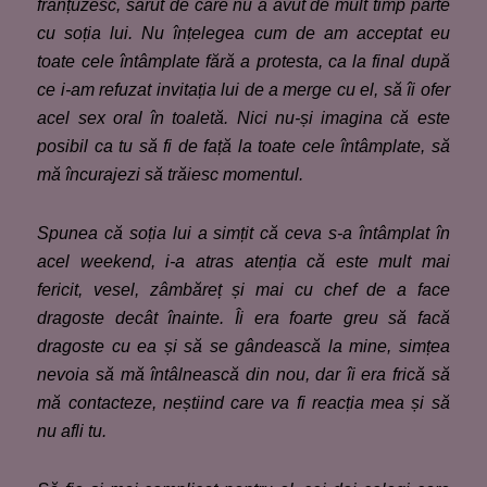
franțuzesc, sărut de care nu a avut de mult timp parte
cu soția lui. Nu înțelegea cum de am acceptat eu
toate cele întâmplate fără a protesta, ca la final după
ce i-am refuzat invitația lui de a merge cu el, să îi ofer
acel sex oral în toaletă. Nici nu-și imagina că este
posibil ca tu să fi de față la toate cele întâmplate, să
mă încurajezi să trăiesc momentul.
Spunea că soția lui a simțit că ceva s-a întâmplat în
acel weekend, i-a atras atenția că este mult mai
fericit, vesel, zâmbăreț și mai cu chef de a face
dragoste decât înainte. Îi era foarte greu să facă
dragoste cu ea și să se gândească la mine, simțea
nevoia să mă întâlnească din nou, dar îi era frică să
mă contacteze, neștiind care va fi reacția mea și să
nu afli tu.