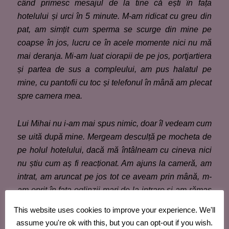
când primesc mesajul de la tine că ești în fața
hotelului și urci în 5 minute. M-am ridicat cu greu din
pat, am simțit cum sperma se scurge din mine pe
coapse în jos, lucru ce în acele momente nici nu mă
mai deranja. Mi-am luat ciorapii de pe jos, portjartiera
și partea de sus a compleului, am pus halatul pe
mine, cu pantofii cu toc și telefonul în mână am plecat
spre camera mea.
Lui Mihai nu i-am mai spus nimic, doar îl vedeam cum
se uită după mine. Mergeam desculță pe mocheta de
pe holul hotelului, dacă mă întâlneam cu cineva nici
nu știu cum aș fi reacționat. Am ajuns la cameră, am
intrat, am aruncat pe jos tot ce aveam prin mână, m-
am oprit în fața oglinzii mari de la intrare și am rămas
parcă hipnotizată de ce vedeam. C
a
impactul și fie
This website uses cookies to improve your experience. We'll
mai puternic, halatul a alunecat de pe umerii mei,
assume you're ok with this, but you can opt-out if you wish.