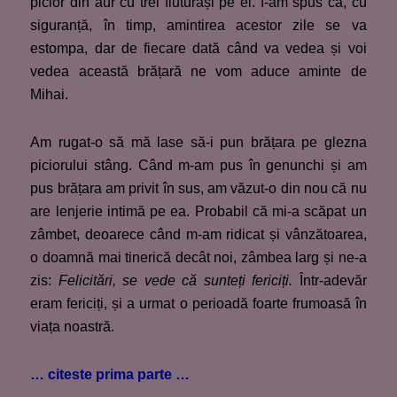
picior din aur cu trei fluturași pe el. I-am spus că, cu
siguranță, în timp, amintirea acestor zile se va
estompa, dar de fiecare dată când va vedea și voi
vedea această brățară ne vom aduce aminte de
Mihai.
Am rugat-o să mă lase să-i pun brățara pe glezna
piciorului stâng. Când m-am pus în genunchi și am
pus brățara am privit în sus, am văzut-o din nou că nu
are lenjerie intimă pe ea. Probabil că mi-a scăpat un
zâmbet, deoarece când m-am ridicat și vânzătoarea,
o doamnă mai tinerică decât noi, zâmbea larg și ne-a
zis:
Felicitări, se vede că sunteți fericiți.
Într-adevăr
eram fericiți, și a urmat o perioadă foarte frumoasă în
viața noastră.
… citeste prima parte …