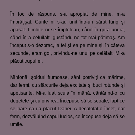
În loc de răspuns, s-a apropiat de mine, m-a
îmbrăţişat. Gurile ni s-au unit într-un sărut lung şi
apăsat. Limbile ni se împleteau, când în gura unuia,
când în a celuilalt, gustându-ne tot mai pătimaş. Am
început s-o dezbrac, la fel şi ea pe mine şi, în câteva
secunde, eram goi, privindu-ne unul pe celălalt. Mi-a
plăcut trupul ei.
Minionă, şolduri frumoase, sâni potriviţi ca mărime,
dar fermi, cu sfârcurile deja excitate şi buci rotunde şi
apetisante. Mi-a luat scula în mână, cântărind-o cu
degetele şi cu privirea. Începuse să se scoale, fapt ce
se pare că i-a plăcut Danei. A decalotat-o încet, dar
ferm, dezvăluind capul lucios, ce începuse deja să se
umfle.