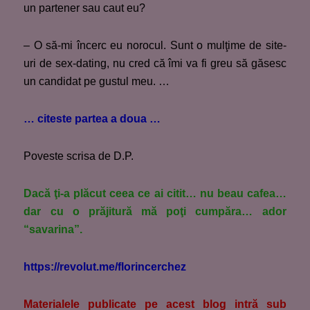
un partener sau caut eu?
– O să-mi încerc eu norocul. Sunt o mulţime de site-
uri de sex-dating, nu cred că îmi va fi greu să găsesc
un candidat pe gustul meu. …
… citeste partea a doua …
Poveste scrisa de D.P.
Dacă ţi-a plăcut ceea ce ai citit… nu beau cafea…
dar cu o prăjitură mă poţi cumpăra… ador
“savarina”.
https://revolut.me/florincerchez
M
aterialele publicate pe acest blog intră sub