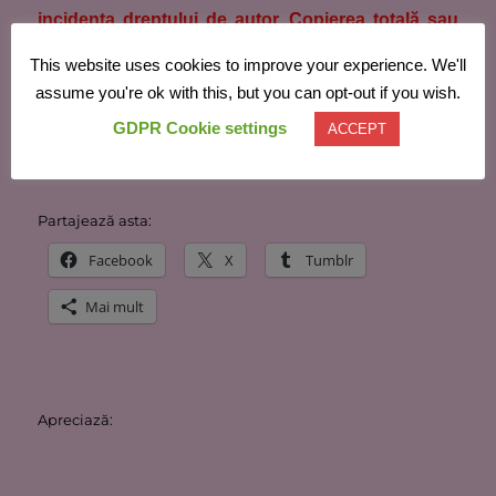
incidenţa dreptului de autor. Copierea totală sau
parţială, distribuirea şi difuzarea neautorizată
This website uses cookies to improve your experience. We'll
reprezintă o încălcare a dreptului de autor şi se
assume you're ok with this, but you can opt-out if you wish.
pedepseşte conform legii. Pentru contact folosiţi
GDPR Cookie settings
ACCEPT
adresa:
domnuroz@yahoo.com
Partajează asta:
Facebook
X
Tumblr
Mai mult
Apreciază: