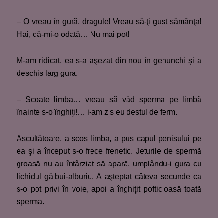
– O vreau în gură, dragule! Vreau să-ţi gust sămânţa!
Hai, dă-mi-o odată… Nu mai pot!
M-am ridicat, ea s-a aşezat din nou în genunchi şi a
deschis larg gura.
– Scoate limba… vreau să văd sperma pe limbă
înainte s-o înghiţi!… i-am zis eu destul de ferm.
Ascultătoare, a scos limba, a pus capul penisului pe
ea şi a început s-o frece frenetic. Jeturile de spermă
groasă nu au întârziat să apară, umplându-i gura cu
lichidul gălbui-alburiu. A aşteptat câteva secunde ca
s-o pot privi în voie, apoi a înghiţit pofticioasă toată
sperma.