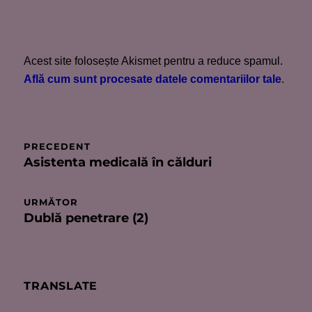
Acest site folosește Akismet pentru a reduce spamul.
Află cum sunt procesate datele comentariilor tale
.
Navigare
PRECEDENT
Asistenta medicală în călduri
Articolul
în
anterior:
articole
URMĂTOR
Dublă penetrare (2)
Articolul
următor:
TRANSLATE