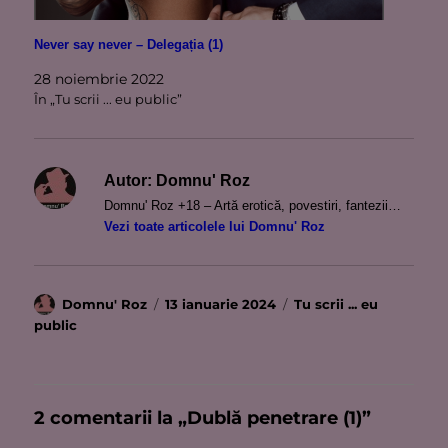
Never say never – Delegația (1)
28 noiembrie 2022
În „Tu scrii ... eu public”
Autor:
Domnu' Roz
Domnu' Roz +18 – Artă erotică, povestiri, fantezii…
Vezi toate articolele lui Domnu' Roz
Autor
Publicat
Categorii
Domnu' Roz
13 ianuarie 2024
Tu scrii ... eu
pe
public
2 comentarii la „Dublă penetrare (1)”