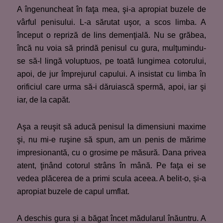
A îngenuncheat în faţa mea, şi-a apropiat buzele de
vârful penisului. L-a sărutat uşor, a scos limba. A
început o repriză de lins demenţială. Nu se grăbea,
încă nu voia să prindă penisul cu gura, mulţumindu-
se să-l lingă voluptuos, pe toată lungimea cotorului,
apoi, de jur împrejurul capului. A insistat cu limba în
orificiul care urma să-i dăruiască spermă, apoi, iar şi
iar, de la capăt.
Aşa a reuşit să aducă penisul la dimensiuni maxime
şi, nu mi-e ruşine să spun, am un penis de mărime
impresionantă, cu o grosime pe măsură. Dana privea
atent, ţinând cotorul strâns în mână. Pe faţa ei se
vedea plăcerea de a primi scula aceea. A belit-o, și-a
apropiat buzele de capul umflat.
A deschis gura și a băgat încet mădularul înăuntru. A