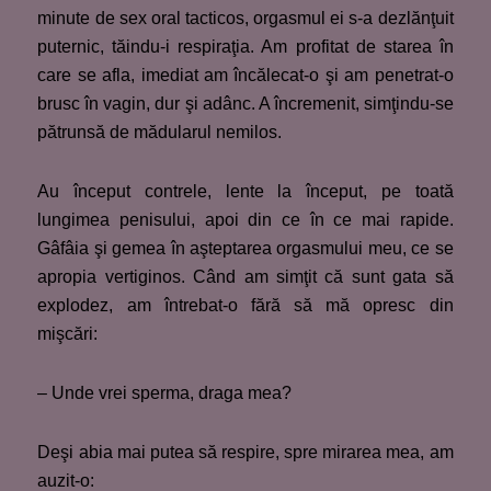
minute de sex oral tacticos, orgasmul ei s-a dezlănţuit
puternic, tăindu-i respiraţia. Am profitat de starea în
care se afla, imediat am încălecat-o şi am penetrat-o
brusc în vagin, dur şi adânc. A încremenit, simţindu-se
pătrunsă de mădularul nemilos.
Au început contrele, lente la început, pe toată
lungimea penisului, apoi din ce în ce mai rapide.
Gâfâia şi gemea în aşteptarea orgasmului meu, ce se
apropia vertiginos. Când am simţit că sunt gata să
explodez, am întrebat-o fără să mă opresc din
mişcări:
– Unde vrei sperma, draga mea?
Deşi abia mai putea să respire, spre mirarea mea, am
auzit-o: