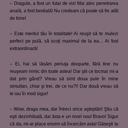
– Dragule, a fost un futai de vis! Mai ales penetrarea
anală, a fost bestială! Nu credeam că poate să fie atât
de bine!
– Este meritul tău în totalitate! Ai reuşit să te mulezi
perfect pe pulă, să scoţi maximul de la ea… Ai fost
extraordinară!
– Ei, hai să lăsăm periuţa deoparte, fără tine nu
reuşeam nimic din toate astea! Dar ştii ce tocmai mi-a
dat prin gând? Vreau să simt doua pule în mine
simultan, chiar şi trei, de ce nu?!! Dar două vreau să
le iau în mod sigur!
– Wow, draga mea, dar întreci orice aşteptări! Ştiu că
eşti dezinhibată, dar ăsta e un nivel nou! Bravo! Sigur
că da, mi-ar place enorm să încercăm asta! Găseşti tu