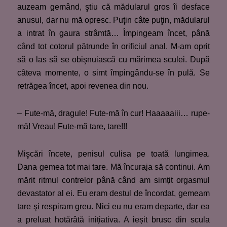
auzeam gemând, ştiu că mădularul gros îi desface
anusul, dar nu mă opresc. Puţin câte puţin, mădularul
a intrat în gaura strâmtă… Împingeam încet, până
când tot cotorul pătrunde în orificiul anal. M-am oprit
să o las să se obişnuiască cu mărimea sculei. După
câteva momente, o simt împingându-se în pulă. Se
retrăgea încet, apoi revenea din nou.
– Fute-mă, dragule! Fute-mă în cur! Haaaaaiii… rupe-
mă! Vreau! Fute-mă tare, tare!!!
Mişcări încete, penisul culisa pe toată lungimea.
Dana gemea tot mai tare. Mă încuraja să continui. Am
mărit ritmul contrelor până când am simțit orgasmul
devastator al ei. Eu eram destul de încordat, gemeam
tare şi respiram greu. Nici eu nu eram departe, dar ea
a preluat hotărâtă inițiativa. A ieșit brusc din scula