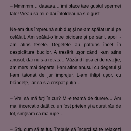
– Mmmmm… daaaaa… îmi place tare gustul spermei
tale! Vreau să mi-o dai întotdeauna s-o gust!
Ne-am dus împreună sub duş şi ne-am spălat unul pe
celălalt. Am spălat-o între picioare şi pe sâni, apoi i-
am atins fesele. Degetele au pătruns încet în
despicătura bucilor. A tresărit uşor când i-am atins
anusul, dar nu s-a retras… Văzând lipsa ei de reacţie,
am mers mai departe. I-am atins anusul cu degetul şi
l-am tatonat de jur împrejur. L-am înfipt uşor, cu
blândeţe, iar ea s-a crispat puţin…
– Vrei să mă fuţi în cur? Mi-e teamă de durere… Am
mai încercat o dată cu un fost prieten şi a durut rău de
tot, simţeam că mă rupe…
– Ştiu cum să te fut. Trebuie să încerci să te relaxezi