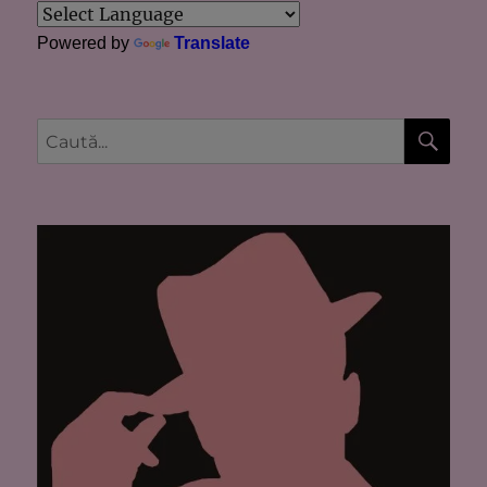
Powered by
Translate
CĂU
Caută
după: