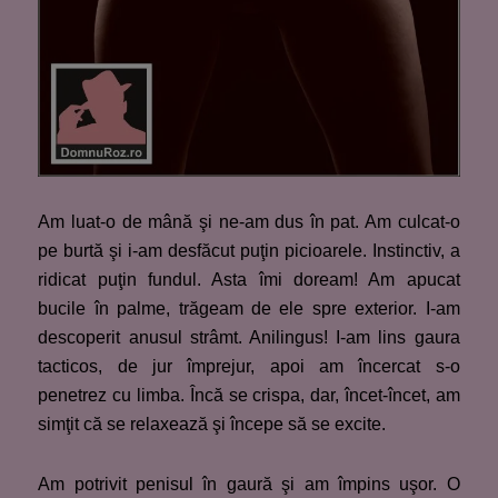
Am luat-o de mână şi ne-am dus în pat. Am culcat-o
pe burtă şi i-am desfăcut puţin picioarele. Instinctiv, a
ridicat puţin fundul. Asta îmi doream! Am apucat
bucile în palme, trăgeam de ele spre exterior. I-am
descoperit anusul strâmt. Anilingus! I-am lins gaura
tacticos, de jur împrejur, apoi am încercat s-o
penetrez cu limba. Încă se crispa, dar, încet-încet, am
simţit că se relaxează şi începe să se excite.
Am potrivit penisul în gaură şi am împins uşor. O