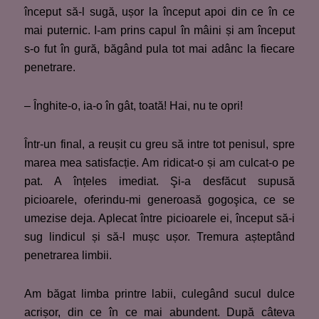
început să-l sugă, ușor la început apoi din ce în ce
mai puternic. I-am prins capul în mâini și am început
s-o fut în gură, băgând pula tot mai adânc la fiecare
penetrare.
– Înghite-o, ia-o în gât, toată! Hai, nu te opri!
Într-un final, a reușit cu greu să intre tot penisul, spre
marea mea satisfacție. Am ridicat-o și am culcat-o pe
pat. A înțeles imediat. Şi-a desfăcut supusă
picioarele, oferindu-mi generoasă gogoşica, ce se
umezise deja. Aplecat între picioarele ei, început să-i
sug lindicul și să-l mușc ușor. Tremura așteptând
penetrarea limbii.
Am băgat limba printre labii, culegând sucul dulce
acrișor, din ce în ce mai abundent. După câteva