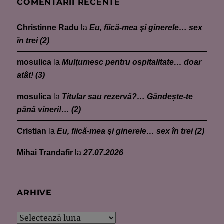
COMENTARII RECENTE
Christinne Radu
la
Eu, fiică-mea şi ginerele… sex
în trei (2)
mosulica
la
Mulţumesc pentru ospitalitate… doar
atât! (3)
mosulica
la
Titular sau rezervă?… Gândește-te
până vineri!… (2)
Cristian
la
Eu, fiică-mea şi ginerele… sex în trei (2)
Mihai Trandafir
la
27.07.2026
ARHIVE
Arhive