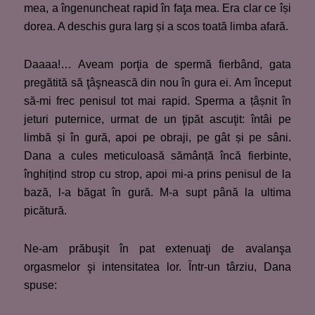
mea, a îngenuncheat rapid în faţa mea. Era clar ce își
dorea. A deschis gura larg și a scos toată limba afară.
Daaaa!… Aveam porţia de spermă fierbând, gata
pregătită să ţâşnească din nou în gura ei. Am început
să-mi frec penisul tot mai rapid. Sperma a țâșnit în
jeturi puternice, urmat de un ţipăt ascuţit: întâi pe
limbă și în gură, apoi pe obraji, pe gât și pe sâni.
Dana a cules meticuloasă sămânță încă fierbinte,
înghițind strop cu strop, apoi mi-a prins penisul de la
bază, l-a băgat în gură. M-a supt până la ultima
picătură.
Ne-am prăbuşit în pat extenuaţi de avalanşa
orgasmelor şi intensitatea lor. Într-un târziu, Dana
spuse: