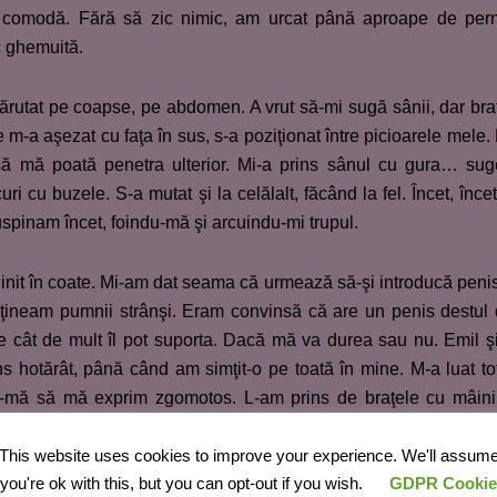
 comodă. Fără să zic nimic, am urcat până aproape de per
c ghemuită.
ărutat pe coapse, pe abdomen. A vrut să-mi sugă sânii, dar bra
-a aşezat cu faţa în sus, s-a poziţionat între picioarele mele.
 să mă poată penetra ulterior. Mi-a prins sânul cu gura… su
ri cu buzele. S-a mutat şi la celălalt, făcând la fel. Încet, înc
spinam încet, foindu-mă şi arcuindu-mi trupul.
jinit în coate. Mi-am dat seama că urmează să-şi introducă peni
, ţineam pumnii strânşi. Eram convinsă că are un penis destul
 cât de mult îl pot suporta. Dacă mă va durea sau nu. Emil ş
ns hotărât, până când am simţit-o pe toată în mine. M-a luat to
u-mă să mă exprim zgomotos. L-am prins de braţele cu mâini
. Aproape că-mi băgasem unghiile în carnea lui.
This website uses cookies to improve your experience. We'll assum
you're ok with this, but you can opt-out if you wish.
GDPR Cookie
e gros, faţă de cum eram obişnuită de la soţul meu. Mă săruta