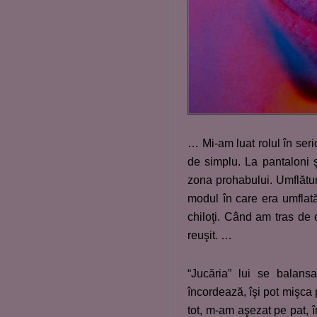
… Mi-am luat rolul în ser
de simplu. La pantaloni 
zona prohabului. Umflătur
modul în care era umflată
chiloţi. Când am tras de 
reuşit. …
“Jucăria” lui se balans
încordează, îşi pot mişca
tot, m-am aşezat pe pat, 