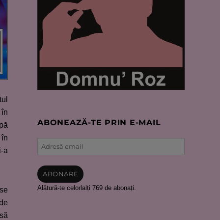
tul
 în
ABONEAZĂ-TE PRIN E-MAIL
upă
 în
Adresă
i-a
email
ABONARE
Alătură-te celorlalți 769 de abonați.
 se
 de
 să