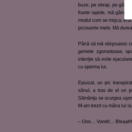
buze, pe obraji, pe gât… 
foarte rapide, mă gândeam
modul cum se mişca, eram
picioarele mele. Mă durea
Până să mă obişnuiesc cu “
gemete zgomotoase, spu
intenţie să evite ejacular
cu sperma lui.
Epuizat, un pic transpira
sânul, a tras de el un p
Sămânţa se scurgea uşor 
M-am trezit cu mâna lui la
– Ooo… Vomit!… Bleaahhh