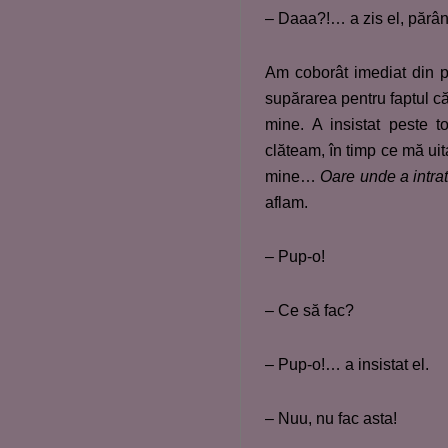
– Daaa?!… a zis el, părân
Am coborât imediat din p
supărarea pentru faptul că
mine. A insistat peste t
clăteam, în timp ce mă uit
mine…
Oare unde a intra
aflam.
– Pup-o!
– Ce să fac?
– Pup-o!… a insistat el.
– Nuu, nu fac asta!