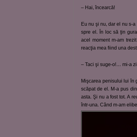
– Hai, încearcă!
Eu nu şi nu, dar el nu s-a
spre el. În loc să ţin g
acel moment m-am trezit 
reacţia mea fiind una des
– Taci şi suge-o!… mi-a zi
Mişcarea penisului lui în
scăpat de el. M-a pus din 
asta. Şi nu a fost tot. A 
într-una. Când m-am elibe