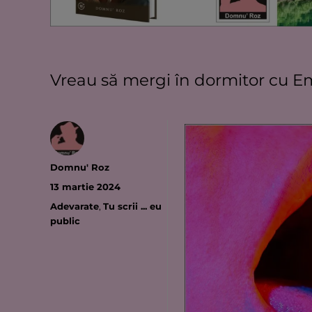
Vreau să mergi în dormitor cu Emi
Autor
Domnu' Roz
Publicat
13 martie 2024
pe
Categorii
Adevarate
,
Tu scrii ... eu
public