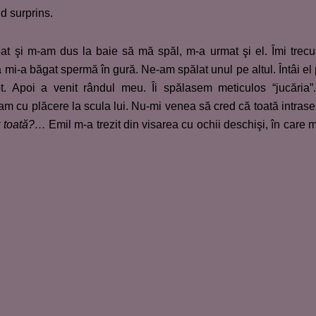
d surprins.
at şi m-am dus la baie să mă spăl, m-a urmat şi el. Îmi trec
 mi-a băgat spermă în gură. Ne-am spălat unul pe altul. Întâi el
ot. Apoi a venit rândul meu. Îi spălasem meticulos “jucăria”.
am cu plăcere la scula lui. Nu-mi venea să cred că toată intrase
t toată?…
Emil m-a trezit din visarea cu ochii deschişi, în care 