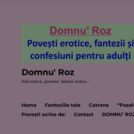
Domnu' Roz
Artă erotică, povestiri, fantezii erotice…
Home
Fanteziile tale
Catrene
“Pozel
Poveşti scrise de:
Contact
DOMNU’ RO