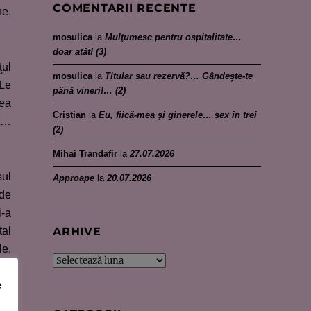
COMENTARII RECENTE
ne.
mosulica
la
Mulţumesc pentru ospitalitate…
doar atât! (3)
ţul
mosulica
la
Titular sau rezervă?… Gândește-te
 Le
până vineri!… (2)
gea
Cristian
la
Eu, fiică-mea şi ginerele… sex în trei
et…
(2)
Mihai Trandafir
la
27.07.2026
sul
Approape
la
20.07.2026
 de
i-a
tal
ARHIVE
le,
Arhive
e
 pe