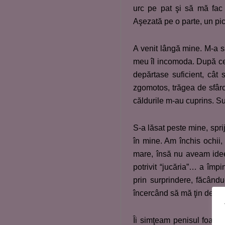
urc pe pat şi să mă fac
Aşezată pe o parte, un pi
A venit lângă mine. M-a s
meu îl incomoda. După ce m
depărtase suficient, cât
zgomotos, trăgea de sfârcu
căldurile m-au cuprins. Su
S-a lăsat peste mine, spri
în mine. Am închis ochii
mare, însă nu aveam idee
potrivit “jucăria”… a împi
prin surprindere, făcând
încercând să mă ţin de el
Îi simţeam penisul foart