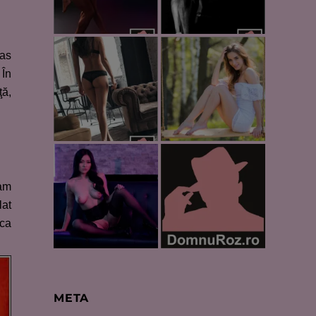
ras
 În
ţă,
 am
lat
şca
META