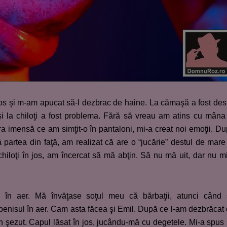
ios şi m-am apucat să-l dezbrac de haine. La cămaşă a fost des
şi la chiloţi a fost problema. Fără să vreau am atins cu mâna
a imensă ce am simţit-o în pantaloni, mi-a creat noi emoţii. D
 partea din faţă, am realizat că are o “jucărie” destul de mare
chiloţi în jos, am încercat să mă abţin. Să nu mă uit, dar nu m
a în aer. Mă învăţase soţul meu că bărbaţii, atunci când
 penisul în aer. Cam asta făcea şi Emil. După ce l-am dezbrăcat
în şezut. Capul lăsat în jos, jucându-mă cu degetele. Mi-a spus