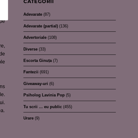
CATEGORII
ile
 la
Adevarate
(87)
 pe
Adevarate (partial)
(136)
Advertoriale
(108)
re,
Diverse
(33)
de
Escorta Ginuța
(7)
ple
Fantezii
(691)
Giveaway-uri
(6)
ins
le.
Psiholog Lavinia Pop
(5)
ui.
Tu scrii … eu public
(455)
ea.
Urare
(9)