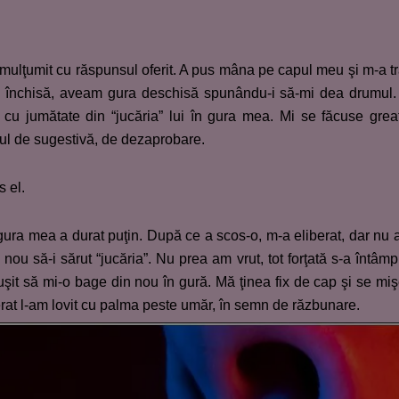
 mulţumit cu răspunsul oferit. A pus mâna pe capul meu şi m-a t
ura închisă, aveam gura deschisă spunându-i să-mi dea drumul.
cu jumătate din “jucăria” lui în gura mea. Mi se făcuse grea
tul de sugestivă, de dezaprobare.
s el.
 gura mea a durat puţin. După ce a scos-o, m-a eliberat, dar nu
nou să-i sărut “jucăria”. Nu prea am vrut, tot forţată s-a întâmp
reuşit să mi-o bage din nou în gură. Mă ţinea fix de cap şi se mi
rat l-am lovit cu palma peste umăr, în semn de răzbunare.