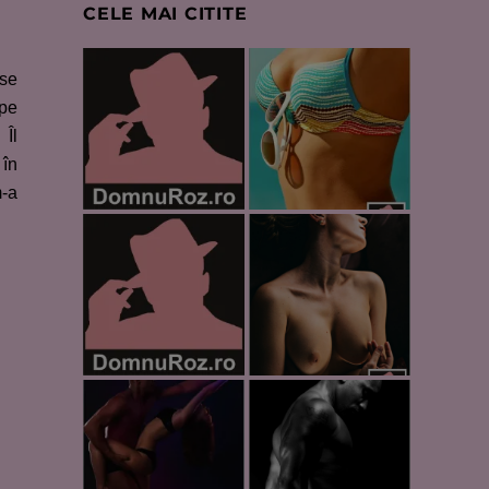
CELE MAI CITITE
use
 pe
 Îl
 în
m-a