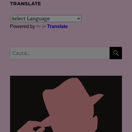
TRANSLATE
Powered by
Translate
CĂU
Caută
după: