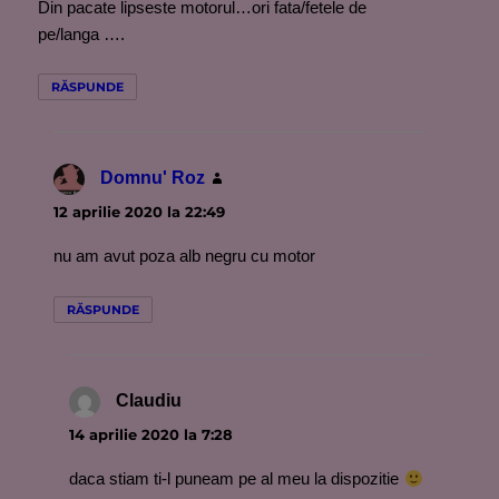
Din pacate lipseste motorul…ori fata/fetele de
pe/langa ….
RĂSPUNDE
Domnu' Roz
spune:
12 aprilie 2020 la 22:49
nu am avut poza alb negru cu motor
RĂSPUNDE
Claudiu
spune:
14 aprilie 2020 la 7:28
daca stiam ti-l puneam pe al meu la dispozitie