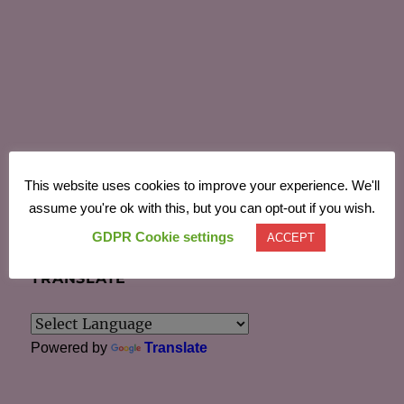
Acest site folosește Akismet pentru a reduce spamul.
This website uses cookies to improve your experience. We'll
Află cum sunt procesate datele comentariilor tale
.
assume you're ok with this, but you can opt-out if you wish.
GDPR Cookie settings
ACCEPT
TRANSLATE
Powered by
Translate