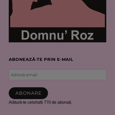
ABONEAZĂ-TE PRIN E-MAIL
Adresă
email
ABONARE
Alătură-te celorlalți 770 de abonați.