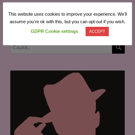
This website uses cookies to improve your experience. We'll
Powered by
Translate
assume you're ok with this, but you can opt-out if you wish.
GDPR Cookie settings
ACCEPT
CĂU
Caută
după: