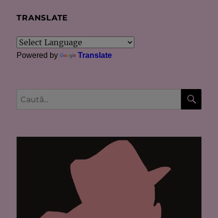
TRANSLATE
Powered by
Translate
CĂU
Caută
după: