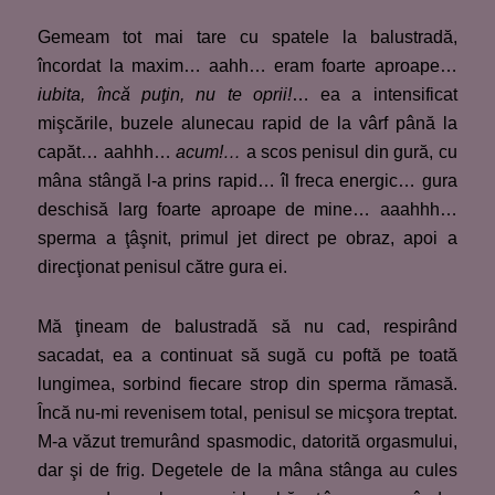
Gemeam tot mai tare cu spatele la balustradă,
încordat la maxim… aahh… eram foarte aproape…
iubita, încă puţin, nu te oprii!
… ea a intensificat
mişcările, buzele alunecau rapid de la vârf până la
capăt… aahhh…
acum!…
a scos penisul din gură, cu
mâna stângă l-a prins rapid… îl freca energic… gura
deschisă larg foarte aproape de mine… aaahhh…
sperma a ţâşnit, primul jet direct pe obraz, apoi a
direcţionat penisul către gura ei.
Mă ţineam de balustradă să nu cad, respirând
sacadat, ea a continuat să sugă cu poftă pe toată
lungimea, sorbind fiecare strop din sperma rămasă.
Încă nu-mi revenisem total, penisul se micşora treptat.
M-a văzut tremurând spasmodic, datorită orgasmului,
dar şi de frig. Degetele de la mâna stânga au cules