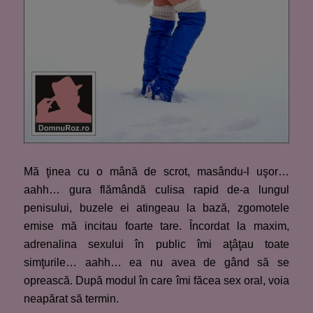
Mă ţinea cu o mână de scrot, masându-l uşor…
aahh… gura flămândă culisa rapid de-a lungul
penisului, buzele ei atingeau la bază, zgomotele
emise mă incitau foarte tare. Încordat la maxim,
adrenalina sexului în public îmi aţâţau toate
simţurile… aahh… ea nu avea de gând să se
oprească. După modul în care îmi făcea sex oral, voia
neapărat să termin.