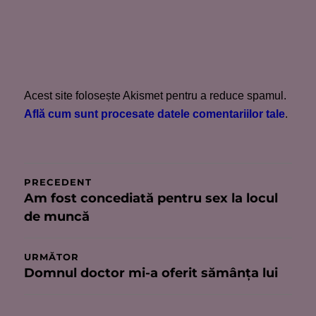
Acest site folosește Akismet pentru a reduce spamul.
Află cum sunt procesate datele comentariilor tale
.
Navigare
PRECEDENT
Am fost concediată pentru sex la locul
Articolul
în
de muncă
anterior:
articole
URMĂTOR
Domnul doctor mi-a oferit sămânţa lui
Articolul
următor: