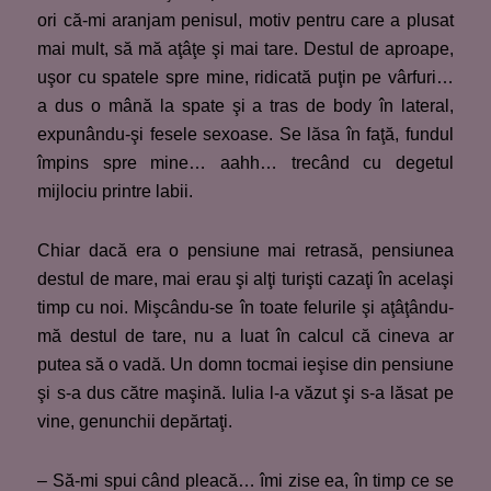
ori că-mi aranjam penisul, motiv pentru care a plusat
mai mult, să mă aţâţe şi mai tare. Destul de aproape,
uşor cu spatele spre mine, ridicată puţin pe vârfuri…
a dus o mână la spate şi a tras de body în lateral,
expunându-şi fesele sexoase. Se lăsa în faţă, fundul
împins spre mine… aahh… trecând cu degetul
mijlociu printre labii.
Chiar dacă era o pensiune mai retrasă, pensiunea
destul de mare, mai erau şi alţi turişti cazaţi în acelaşi
timp cu noi. Mişcându-se în toate felurile şi aţâţându-
mă destul de tare, nu a luat în calcul că cineva ar
putea să o vadă. Un domn tocmai ieşise din pensiune
şi s-a dus către maşină. Iulia l-a văzut şi s-a lăsat pe
vine, genunchii depărtaţi.
– Să-mi spui când pleacă… îmi zise ea, în timp ce se