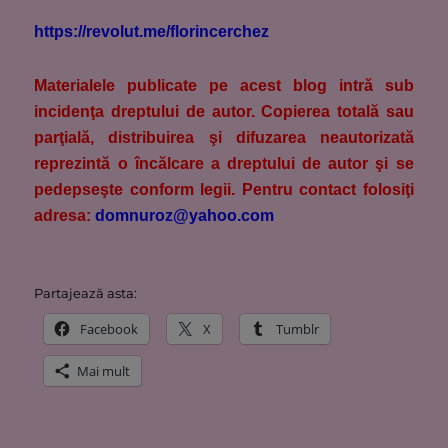
https://revolut.me/florincerchez
M
aterialele publicate pe acest blog intră sub
incidenţa dreptului de autor. Copierea totală sau
parţială, distribuirea şi difuzarea neautorizată
reprezintă o încălcare a dreptului de autor şi se
pedepseşte conform legii. Pentru contact folosiţi
adresa:
domnuroz@yahoo.com
Partajează asta:
Facebook
X
Tumblr
Mai mult