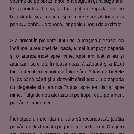
sperma de pe obraz, apoi le-a băgat în gura sugându-
le zgomotos. După, a luat puţină zăpadă de pe
balustradă şi a aruncat spre mine, spre abdomen şi
penis… aahh… era rece, iar penisul roşu de excitare.
S-a ridicat în picioare, tipul de la maşină plecase, ea
încă mai avea chef de joacă, a mai luat puţin zăpadă
şi o arunca încet spre mine, apoi am luat şi eu şi
aruncam spre ea. În joaca noastră zăpadă şi-a făcut
loc în decolteu ei, intrase între sâni. A tras de bretele
în jos până când şi-a dezvelit sânii total. Lua zăpada
cu degetele şi o arunca în sus, spre ea, dar şi spre
mine. Fulgi de nea aterizau şi pe trupul ei… pe umeri,
pe sâni şi abdomen.
Îngheţase un pic, dar nu voia să recunoască, ţopăia
pe vârfuri, dezbrăcată pe jumătate pe balcon. Cu greu