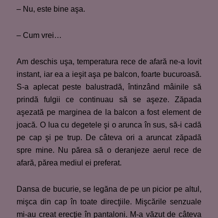
– Nu, este bine aşa.
– Cum vrei…
Am deschis uşa, temperatura rece de afară ne-a lovit
instant, iar ea a ieşit aşa pe balcon, foarte bucuroasă.
S-a aplecat peste balustradă, întinzând mâinile să
prindă fulgii ce continuau să se aşeze. Zăpada
aşezată pe marginea de la balcon a fost element de
joacă. O lua cu degetele şi o arunca în sus, să-i cadă
pe cap şi pe trup. De câteva ori a aruncat zăpadă
spre mine. Nu părea să o deranjeze aerul rece de
afară, părea mediul ei preferat.
Dansa de bucurie, se legăna de pe un picior pe altul,
mişca din cap în toate direcţiile. Mişcările senzuale
mi-au creat erecţie în pantaloni. M-a văzut de câteva