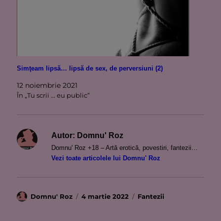
Simţeam lipsă… lipsă de sex, de perversiuni (2)
12 noiembrie 2021
În „Tu scrii ... eu public”
Autor:
Domnu' Roz
Domnu' Roz +18 – Artă erotică, povestiri, fantezii…
Vezi toate articolele lui Domnu' Roz
Autor
Publicat
Categorii
Domnu' Roz
4 martie 2022
Fantezii
pe