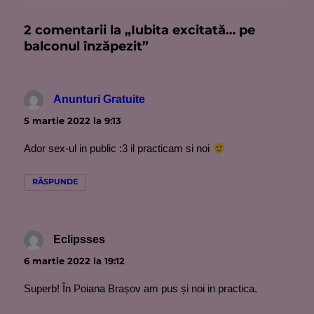
2 comentarii la „Iubita excitată… pe
balconul înzăpezit”
Anunturi Gratuite
spune:
5 martie 2022 la 9:13
Ador sex-ul in public :3 il practicam si noi
RĂSPUNDE
Eclipsses
spune:
6 martie 2022 la 19:12
Superb! În Poiana Brașov am pus și noi in practica.