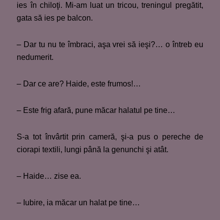
ies în chiloţi. Mi-am luat un tricou, treningul pregătit,
gata să ies pe balcon.
– Dar tu nu te îmbraci, aşa vrei să ieşi?… o întreb eu
nedumerit.
– Dar ce are? Haide, este frumos!…
– Este frig afară, pune măcar halatul pe tine…
S-a tot învârtit prin cameră, şi-a pus o pereche de
ciorapi textili, lungi până la genunchi şi atât.
– Haide… zise ea.
– Iubire, ia măcar un halat pe tine…