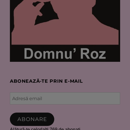
ABONEAZĂ-TE PRIN E-MAIL
Adresă
email
ABONARE
Alătură-te celorlalți 769 de abonați.