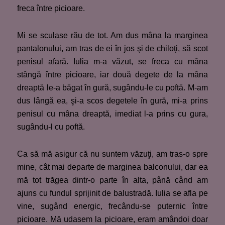
freca între picioare.
Mi se sculase rău de tot. Am dus mâna la marginea
pantalonului, am tras de ei în jos şi de chiloţi, să scot
penisul afară. Iulia m-a văzut, se freca cu mâna
stângă între picioare, iar două degete de la mâna
dreaptă le-a băgat în gură, sugându-le cu poftă. M-am
dus lângă ea, şi-a scos degetele în gură, mi-a prins
penisul cu mâna dreaptă, imediat l-a prins cu gura,
sugându-l cu poftă.
Ca să mă asigur că nu suntem văzuţi, am tras-o spre
mine, cât mai departe de marginea balconului, dar ea
mă tot trăgea dintr-o parte în alta, până când am
ajuns cu fundul sprijinit de balustradă. Iulia se afla pe
vine, sugând energic, frecându-se puternic între
picioare. Mă udasem la picioare, eram amândoi doar