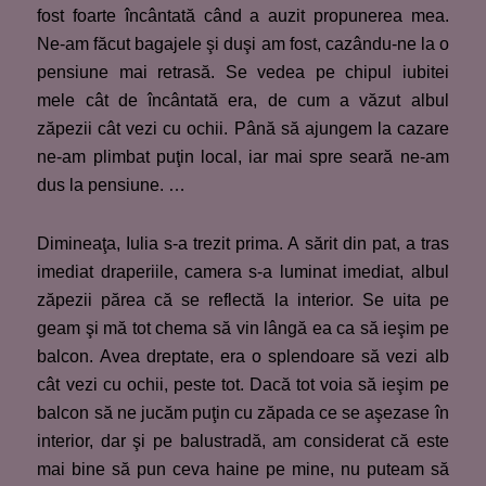
fost foarte încântată când a auzit propunerea mea.
Ne-am făcut bagajele şi duşi am fost, cazându-ne la o
pensiune mai retrasă. Se vedea pe chipul iubitei
mele cât de încântată era, de cum a văzut albul
zăpezii cât vezi cu ochii. Până să ajungem la cazare
ne-am plimbat puţin local, iar mai spre seară ne-am
dus la pensiune. …
Dimineaţa, Iulia s-a trezit prima. A sărit din pat, a tras
imediat draperiile, camera s-a luminat imediat, albul
zăpezii părea că se reflectă la interior. Se uita pe
geam şi mă tot chema să vin lângă ea ca să ieşim pe
balcon. Avea dreptate, era o splendoare să vezi alb
cât vezi cu ochii, peste tot. Dacă tot voia să ieşim pe
balcon să ne jucăm puţin cu zăpada ce se aşezase în
interior, dar şi pe balustradă, am considerat că este
mai bine să pun ceva haine pe mine, nu puteam să