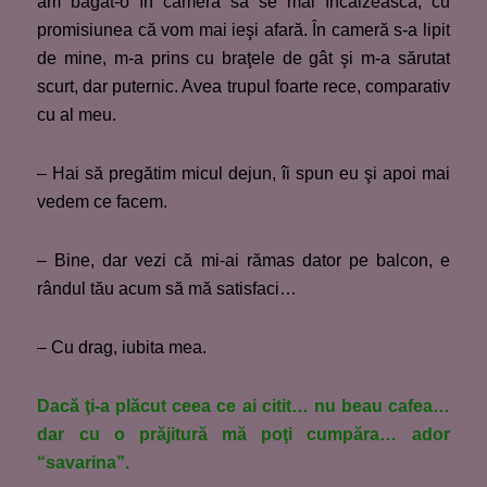
am băgat-o în cameră să se mai încălzească, cu
promisiunea că vom mai ieşi afară. În cameră s-a lipit
de mine, m-a prins cu braţele de gât şi m-a sărutat
scurt, dar puternic. Avea trupul foarte rece, comparativ
cu al meu.
– Hai să pregătim micul dejun, îi spun eu şi apoi mai
vedem ce facem.
– Bine, dar vezi că mi-ai rămas dator pe balcon, e
rândul tău acum să mă satisfaci…
– Cu drag, iubita mea.
Dacă ţi-a plăcut ceea ce ai citit… nu beau cafea…
dar cu o prăjitură mă poţi cumpăra… ador
“savarina”.