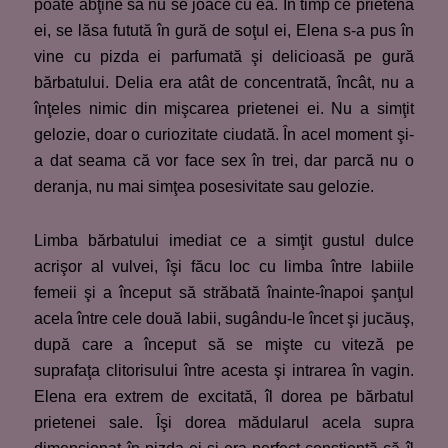
poate abţine să nu se joace cu ea. În timp ce prietena
ei, se lăsa futută în gură de soţul ei, Elena s-a pus în
vine cu pizda ei parfumată şi delicioasă pe gură
bărbatului. Delia era atât de concentrată, încât, nu a
înţeles nimic din mişcarea prietenei ei. Nu a simţit
gelozie, doar o curiozitate ciudată. În acel moment şi-
a dat seama că vor face sex în trei, dar parcă nu o
deranja, nu mai simţea posesivitate sau gelozie.
Limba bărbatului imediat ce a simţit gustul dulce
acrişor al vulvei, îşi făcu loc cu limba între labiile
femeii şi a început să străbată înainte-înapoi şanţul
acela între cele două labii, sugându-le încet şi jucăuş,
după care a început să se mişte cu viteză pe
suprafaţa clitorisului între acesta şi intrarea în vagin.
Elena era extrem de excitată, îl dorea pe bărbatul
prietenei sale. Îşi dorea mădularul acela supra