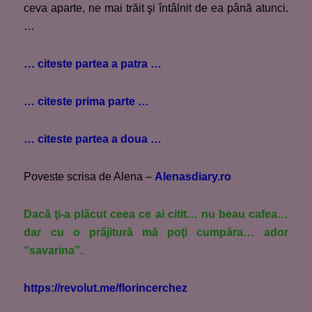
ceva aparte, ne mai trăit şi întâlnit de ea până atunci.
…
… citeste partea a patra …
… citeste prima parte …
… citeste partea a doua …
Poveste scrisa de Alena –
Alenasdiary.ro
Dacă ţi-a plăcut ceea ce ai citit… nu beau cafea…
dar cu o prăjitură mă poţi cumpăra… ador
“savarina”.
https://revolut.me/florincerchez