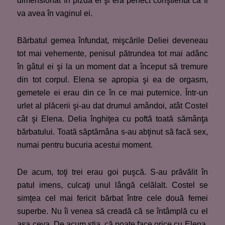
dimensionat în pizda ei şi era perfect conştientă că îl
va avea în vaginul ei.
Bărbatul gemea înfundat, mişcările Deliei deveneau
tot mai vehemente, penisul pătrundea tot mai adânc
în gâtul ei şi la un moment dat a început să tremure
din tot corpul. Elena se apropia şi ea de orgasm,
gemetele ei erau din ce în ce mai puternice. Într-un
urlet al plăcerii şi-au dat drumul amândoi, atât Costel
cât şi Elena. Delia înghiţea cu poftă toată sămânţa
bărbatului. Toată săptămâna s-au abţinut să facă sex,
numai pentru bucuria acestui moment.
De acum, toţi trei erau goi puşcă. S-au prăvălit în
patul imens, culcaţi unul lângă celălalt. Costel se
simţea cel mai fericit bărbat între cele două femei
superbe. Nu îi venea să creadă că se întâmplă cu el
aşa ceva. De acum ştia, că poate face orice cu Elena.