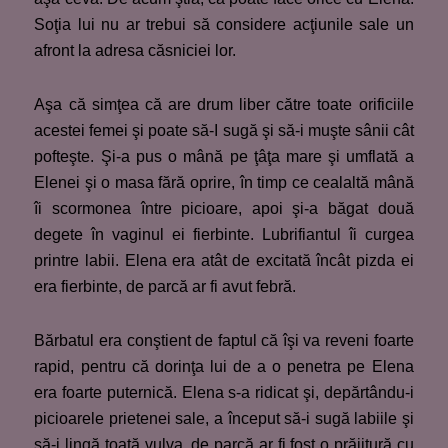
Soţia lui nu ar trebui să considere acţiunile sale un
afront la adresa căsniciei lor.
Aşa că simţea că are drum liber către toate orificiile
acestei femei şi poate să-I sugă şi să-i muşte sânii cât
pofteşte. Şi-a pus o mână pe ţâţa mare şi umflată a
Elenei şi o masa fără oprire, în timp ce cealaltă mână
îi scormonea între picioare, apoi şi-a băgat două
degete în vaginul ei fierbinte. Lubrifiantul îi curgea
printre labii. Elena era atât de excitată încât pizda ei
era fierbinte, de parcă ar fi avut febră.
Bărbatul era conştient de faptul că îşi va reveni foarte
rapid, pentru că dorinţa lui de a o penetra pe Elena
era foarte puternică. Elena s-a ridicat şi, depărtându-i
picioarele prietenei sale, a început să-i sugă labiile şi
să-i lingă toată vulva, de parcă ar fi fost o prăjitură cu