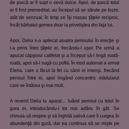
de parcă ar fi supt o sevă dulce. Apoi, de parcă totul
ar fi fost premeditat, au început să se sărute pe buze,
atât de senzual, în timp ce îşi masau ţâţele reciproc,
încât bărbatul gemea doar la priveliştea din faţa lui.
Apoi, Delia s-a aplecat asupra penisului în erecţie şi
l-a prins între ţâţele ei, frecându-l uşor. Pe urmă a
apucat căpşorul catifelat şi a început să-l lingă roată-
roată, apoi să-l sugă cu poftă. În mod automat a urmat
Elena, care a făcut la fel cu sânii ei imenşi, frecând
penisul între ei, apoi lingând concentric mădularul
care se întărea şi mai mult.
A revenit Delia la aparat… luând penisul cu totul în
gura ei, introducându-l tot mai adânc în gât. Se
chinuia să respire şi să înghită salivă care îi curgea în
abundenţă din gură, dar ea continua să se mişte pe