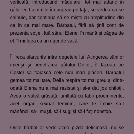
verticală, introducând mădularul tot mai adânc în
gâtul ei. Lacrimile îi curgeau pe faţă, se vedea că se
chinuie, dar continua să se mişte cu amplitudine din
ce în ce mai mare. Bărbatul, fără să ţină cont de
prezenţa soţiei, luă sânul Elenei în mână şi trăgea de
el, îl mulgea ca un uger de vacă.
Îi freca sfârcurile între degetele lui. Atingerea sânilor
imenşi şi penetrarea gâtului Deliei, îl făceau pe
Costel să trăiască cele mai mari plăceri. Bărbatul
gemea tot mai tare, Delia respira tot mai greu şi dintr-
odată Elena nu a mai rezistat şi şi-a dat jos chiloţii.
Avea o vulvă grăsuţă, umflată cu labii proeminente,
acel organ sexual feminin, care te îmbie să-l
mănânci, să-l muşti, să-l sugi şi să-l fuţi nonstop.
Orice bărbat ar vede acea pizdă delicioasă, nu se