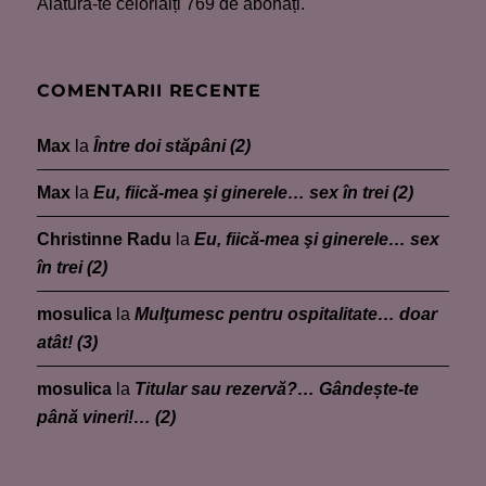
Alătură-te celorlalți 769 de abonați.
COMENTARII RECENTE
Max
la
Între doi stăpâni (2)
Max
la
Eu, fiică-mea şi ginerele… sex în trei (2)
Christinne Radu
la
Eu, fiică-mea şi ginerele… sex
în trei (2)
mosulica
la
Mulţumesc pentru ospitalitate… doar
atât! (3)
mosulica
la
Titular sau rezervă?… Gândește-te
până vineri!… (2)