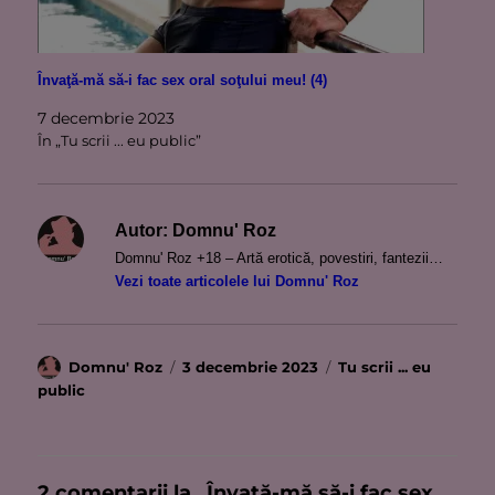
Învaţă-mă să-i fac sex oral soţului meu! (4)
7 decembrie 2023
În „Tu scrii ... eu public”
Autor:
Domnu' Roz
Domnu' Roz +18 – Artă erotică, povestiri, fantezii…
Vezi toate articolele lui Domnu' Roz
Autor
Publicat
Categorii
Domnu' Roz
3 decembrie 2023
Tu scrii ... eu
pe
public
2 comentarii la „Învaţă-mă să-i fac sex