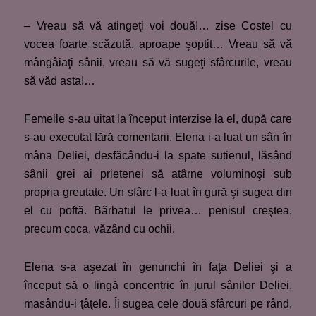
– Vreau să vă atingeţi voi două!… zise Costel cu
vocea foarte scăzută, aproape şoptit… Vreau să vă
mângâiaţi sânii, vreau să vă sugeţi sfârcurile, vreau
să văd asta!…
Femeile s-au uitat la început interzise la el, după care
s-au executat fără comentarii. Elena i-a luat un sân în
mâna Deliei, desfăcându-i la spate sutienul, lăsând
sânii grei ai prietenei să atârne voluminoşi sub
propria greutate. Un sfârc l-a luat în gură şi sugea din
el cu poftă. Bărbatul le privea… penisul creştea,
precum coca, văzând cu ochii.
Elena s-a aşezat în genunchi în faţa Deliei şi a
început să o lingă concentric în jurul sânilor Deliei,
masându-i ţâţele. Îi sugea cele două sfârcuri pe rând,