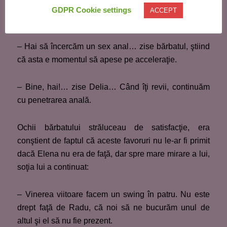
zise Delia, dar Costel era conştient că fără să o
GDPR Cookie settings
ACCEPT
atingă pe Elena, nu va reuşi să se excite la maxim.
– Hai să încercăm un sex anal… zise bărbatul, ştiind
că asta e momentul să apese pe acceleraţie.
– Bine, hai!… zise Delia… Când îţi revii, continuăm
cu penetrarea anală.
Ochii bărbatului străluceau de satisfacţie, era
conştient de faptul că aceste favoruri nu le-ar fi primit
dacă Elena nu era de faţă, dar spre mare mirare a lui,
soţia lui a continuat:
– Vinerea viitoare facem un swing în patru. Nu este
drept faţă de Radu, că noi să ne bucurăm unul de
altul şi el să nu fie prezent.