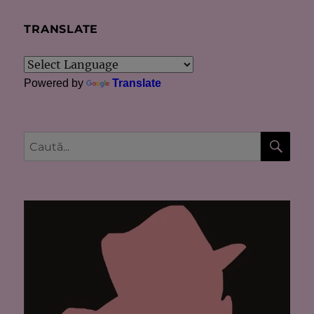
TRANSLATE
Powered by
Translate
CĂU
Caută
după: