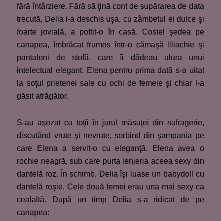
fără întârziere. Fără să ţină cont de supărarea de data
trecută, Delia i-a deschis uşa, cu zâmbetul ei dulce şi
foarte jovială, a poftit-o în casă. Costel şedea pe
canapea, îmbrăcat frumos într-o cămaşă liliachie şi
pantaloni de stofă, care îi dădeau alura unui
intelectual elegant. Elena pentru prima dată s-a uitat
la soţul prietenei sale cu ochi de femeie şi chiar l-a
găsit atrăgător.
S-au aşezat cu toţii în jurul măsuţei din sufragerie,
discutând vrute şi nevrute, sorbind din şampania pe
care Elena a servit-o cu eleganţă. Elena avea o
rochie neagră, sub care purta lenjeria aceea sexy din
dantelă roz. În schimb, Delia îşi luase un babydoll cu
dantelă roşie. Cele două femei erau una mai sexy ca
cealaltă. După un timp Delia s-a ridicat de pe
canapea: