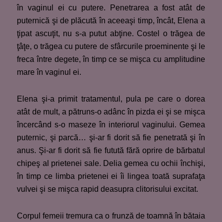
în vaginul ei cu putere. Penetrarea a fost atât de
puternică şi de plăcută în aceeaşi timp, încât, Elena a
ţipat ascuţit, nu s-a putut abţine. Costel o trăgea de
ţâţe, o trăgea cu putere de sfârcurile proeminente şi le
freca între degete, în timp ce se mişca cu amplitudine
mare în vaginul ei.
Elena şi-a primit tratamentul, pula pe care o dorea
atât de mult, a pătruns-o adânc în pizda ei şi se mişca
încercând s-o maseze în interiorul vaginului. Gemea
puternic, şi parcă… şi-ar fi dorit să fie penetrată şi în
anus. Şi-ar fi dorit să fie futută fără oprire de bărbatul
chipeş al prietenei sale. Delia gemea cu ochii închişi,
în timp ce limba prietenei ei îi lingea toată suprafaţa
vulvei şi se mişca rapid deasupra clitorisului excitat.
Corpul femeii tremura ca o frunză de toamnă în bătaia