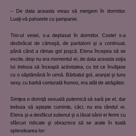
– De data aceasta vreau să mergem în dormitor.
Luaţi-vă paharele cu şampanie.
Trio-ul vesel, s-a deplasat în dormitor. Costel s-a
dezbrăcat de cămaşă, de pantaloni şi a continuat,
până când a rămas gol puşcă. Elena începea să se
excite, deşi nu era momentul ei, de data aceasta soţia
lui trebuia să înceapă activitatea, cu tot ce învăţase
cu o săptămână în urmă. Bărbatul gol, aranjat şi tuns
sexy, cu barbă conturată frumos, era atât de atrăgător.
Simţea o dorinţă sexuală puternică să sară pe el, dar
trebuia să aştepte cuminte, căci, nu era rândul ei.
Elena şi-a desfăcut sutienul şi a lăsat sânii ei fermi cu
sfârcuri ridicate şi obraznice să se arate în toată
splendoarea lor: