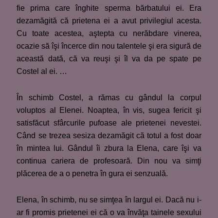
fie prima care înghite sperma bărbatului ei. Era
dezamăgită că prietena ei a avut privilegiul acesta.
Cu toate acestea, aştepta cu nerăbdare vinerea,
ocazie să îşi încerce din nou talentele şi era sigură de
această dată, că va reuşi şi îl va da pe spate pe
Costel al ei. …
În schimb Costel, a rămas cu gândul la corpul
voluptos al Elenei. Noaptea, în vis, sugea fericit şi
satisfăcut sfârcurile pufoase ale prietenei nevestei.
Când se trezea sesiza dezamăgit că totul a fost doar
în mintea lui. Gândul îi zbura la Elena, care îşi va
continua cariera de profesoară. Din nou va simţi
plăcerea de a o penetra în gura ei senzuală.
Elena, în schimb, nu se simţea în largul ei. Dacă nu i-
ar fi promis prietenei ei că o va învăţa tainele sexului