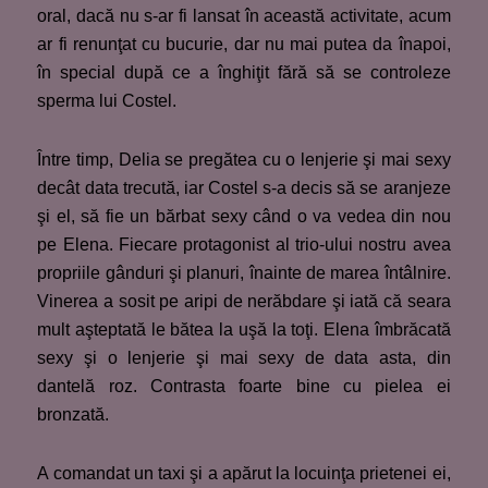
oral, dacă nu s-ar fi lansat în această activitate, acum
ar fi renunţat cu bucurie, dar nu mai putea da înapoi,
în special după ce a înghiţit fără să se controleze
sperma lui Costel.
Între timp, Delia se pregătea cu o lenjerie şi mai sexy
decât data trecută, iar Costel s-a decis să se aranjeze
şi el, să fie un bărbat sexy când o va vedea din nou
pe Elena. Fiecare protagonist al trio-ului nostru avea
propriile gânduri şi planuri, înainte de marea întâlnire.
Vinerea a sosit pe aripi de nerăbdare şi iată că seara
mult aşteptată le bătea la uşă la toţi. Elena îmbrăcată
sexy şi o lenjerie şi mai sexy de data asta, din
dantelă roz. Contrasta foarte bine cu pielea ei
bronzată.
A comandat un taxi şi a apărut la locuinţa prietenei ei,