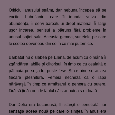
Orificiul anusului strâmt, dar nebuna începea să se
excite. Lubrifiantul care îi inunda vulva din
abundenţă, îi servi bărbatului drept material. Îi lărgi
uşor intrarea, penisul a pătruns fără probleme în
anusul soţiei sale. Aceasta gemea, sunetele pe care
le scotea deveneau din ce în ce mai puternice.
Bărbatul nu o slăbea pe Elena, de acum cu o mână îi
zgândărea labiile şi clitorisul, în timp ce cu cealaltă o
pălmuia pe soţia lui peste fese. Şi ce bine se auzea
fiecare plesnitură. Femeia necheza ca o iapă
nărăvaşă în timp ce armăsarul o penetra cu putere,
fără să ţină cont de faptul că s-ar putea s-o doară.
Dar Delia era bucuroasă, în sfârşit e penetrată, iar
senzaţia aceea nouă pe care o simţea în anus era