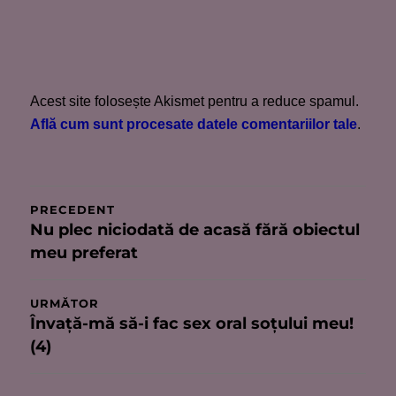
Acest site folosește Akismet pentru a reduce spamul.
Află cum sunt procesate datele comentariilor tale
.
Navigare
PRECEDENT
Nu plec niciodată de acasă fără obiectul
Articolul
în
meu preferat
anterior:
articole
URMĂTOR
Învaţă-mă să-i fac sex oral soţului meu!
Articolul
(4)
următor: