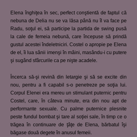
Elena înghiţea în sec, perfect conştientă de faptul că
nebuna de Delia nu se va lăsa până nu îl va face pe
Radu, soţul ei, să participe la partida de swing pusă
la cale de femeia nebună, care începuse să prindă
gustul acestei îndeletniciri. Costel o apropie pe Elena
de el, îi lua sânii imenşi în mâini, masându-i cu putere
şi sugând sfârcurile ca pe nişte acadele.
Încerca să-şi revină din letargie şi să se excite din
nou, pentru a fi capabil s-o penetreze pe soţia lui.
Corpul Elenei era mereu un stimulant puternic pentru
Costel, care, în câteva minute, era din nou apt de
performante sexuale. Cu palme puternice plesnite
peste fundul bombat şi tare al soţiei sale, în timp ce o
trăgea în continuare de ţâţe de Elena, bărbatul îşi
băgase două degete în anusul femeii.