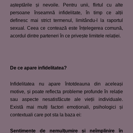
așteptările și nevoile. Pentru unii, flirtul cu alte
persoane înseamnă infidelitate, în timp ce alții
definesc mai strict termenul, limitându-l la raportul
sexual. Ceea ce contează este înțelegerea comună,
acordul dintre parteneri în ce privește limitele relației.
De ce apare infidelitatea?
Infidelitatea nu apare întotdeauna din aceleași
motive, și poate reflecta probleme profunde în relație
sau aspecte nesatisfăcute ale vieții individuale.
Există mai mulți factori emoționali, psihologici și
contextuali care pot sta la baza ei:
Sentimente de nemulțumire și neîmplinire în