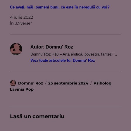
Ce aveţi, măi, oameni buni, ce este în neregulă cu voi?
4 iulie 2022
În „Diverse”
Autor:
Domnu' Roz
Domnu' Roz +18 – Artă erotică, povestiri, fantezii…
Vezi toate articolele lui Domnu' Roz
Autor
Publicat
Categorii
Domnu' Roz
25 septembrie 2024
Psiholog
pe
Lavinia Pop
Lasă un comentariu