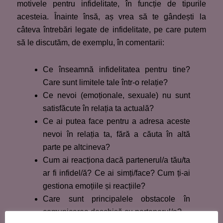
motivele pentru infidelitate, în funcție de tipurile
acesteia. Înainte însă, aș vrea să te gândești la
câteva întrebări legate de infidelitate, pe care putem
să le discutăm, de exemplu, în comentarii:
Ce înseamnă infidelitatea pentru tine?
Care sunt limitele tale într-o relație?
Ce nevoi (emoționale, sexuale) nu sunt
satisfăcute în relația ta actuală?
Ce ai putea face pentru a adresa aceste
nevoi în relația ta, fără a căuta în altă
parte pe altcineva?
Cum ai reacționa dacă partenerul/a tău/ta
ar fi infidel/ă? Ce ai simți/face? Cum ți-ai
gestiona emoțiile și reacțiile?
Care sunt principalele obstacole în
comunicarea deschisă cu partenerul/a?