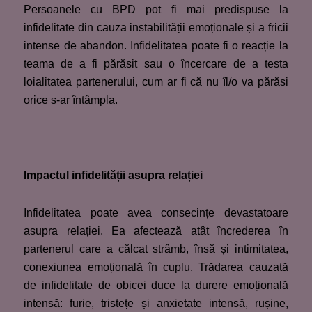
Persoanele cu BPD pot fi mai predispuse la
infidelitate din cauza instabilității emoționale și a fricii
intense de abandon. Infidelitatea poate fi o reacție la
teama de a fi părăsit sau o încercare de a testa
loialitatea partenerului, cum ar fi că nu îl/o va părăsi
orice s-ar întâmpla.
Impactul infidelității asupra relației
Infidelitatea poate avea consecințe devastatoare
asupra relației. Ea afectează atât încrederea în
partenerul care a călcat strâmb, însă și intimitatea,
conexiunea emoțională în cuplu. Trădarea cauzată
de infidelitate de obicei duce la durere emoțională
intensă: furie, tristețe și anxietate intensă, rușine,