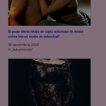
Îţi poate afecta relaţia de cuplu activitatea de model
online într-un studio de videochat?
18 decembrie 2023
În „Advertoriale”