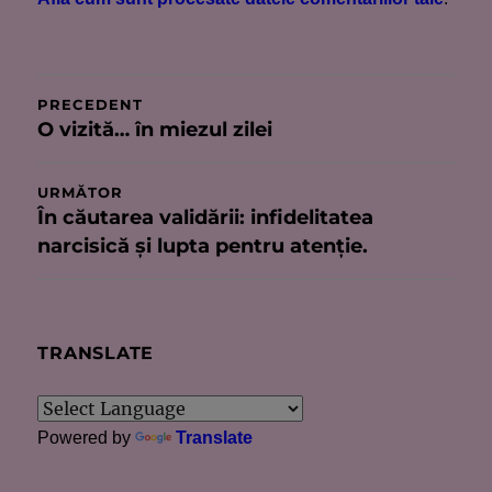
Navigare
PRECEDENT
O vizită… în miezul zilei
Articolul
în
anterior:
articole
URMĂTOR
În căutarea validării: infidelitatea
Articolul
narcisică și lupta pentru atenție.
următor:
TRANSLATE
Powered by
Translate