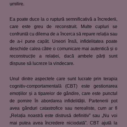
umilire.
Ea poate duce la o ruptură semnificativă a încrederii,
care este greu de reconstruit. Multe cupluri se
confruntă cu dilema de a încerca să repare relația sau
de a-i pune capăt. Uneori însă, infidelitatea poate
deschide calea către o comunicare mai autentică și o
reconstrucție a relației, dacă ambele părți sunt
dispuse să lucreze la vindecare.
Unul dintre aspectele care sunt lucrate prin terapia
cognitiv-comportamentală (CBT) este gestionarea
emoțiilor și a tiparelor de gândire, care este punctul
de pornire în abordarea infidelității. Partenerii pot
avea gânduri catastrofice sau nerealiste, cum ar fi
„Relația noastră este distrusă definitiv” sau „Nu voi
mai putea avea încredere niciodată”. CBT ajută la