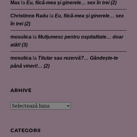
Max
la
Eu, fiică-mea şi ginerele… sex în trei (2)
Christinne Radu
la
Eu, fiică-mea şi ginerele… sex
în trei (2)
mosulica
la
Mulţumesc pentru ospitalitate… doar
atât! (3)
mosulica
la
Titular sau rezervă?… Gândește-te
până vineri!… (2)
ARHIVE
Arhive
CATEGORII