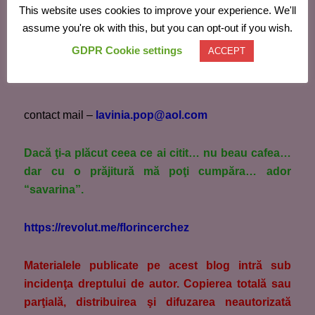
Care sunt modelele de relații din trecutul
This website uses cookies to improve your experience. We'll
tău (ex. părinți) și cum crezi că au
assume you're ok with this, but you can opt-out if you wish.
influențat părerile tale față de infidelitate?
GDPR Cookie settings
ACCEPT
Psiholog Lavinia Pop
contact mail –
lavinia.pop@aol.com
Dacă ţi-a plăcut ceea ce ai citit… nu beau cafea…
dar cu o prăjitură mă poţi cumpăra… ador
“savarina”.
https://revolut.me/florincerchez
M
aterialele publicate pe acest blog intră sub
incidenţa dreptului de autor. Copierea totală sau
parţială, distribuirea şi difuzarea neautorizată