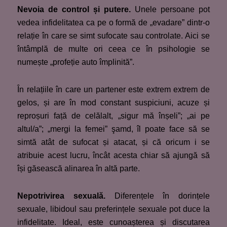
Nevoia de control și putere.
Unele persoane pot
vedea infidelitatea ca pe o formă de „evadare” dintr-o
relație în care se simt sufocate sau controlate. Aici se
întâmplă de multe ori ceea ce în psihologie se
numește „profeție auto împlinită”.
În relațiile în care un partener este extrem extrem de
gelos, și are în mod constant suspiciuni, acuze și
reproșuri față de celălalt, „sigur mă înșeli”; „ai pe
altul/a”; „mergi la femei” şamd, îl poate face să se
simtă atât de sufocat și atacat, și că oricum i se
atribuie acest lucru, încât acesta chiar să ajungă să
își găsească alinarea în altă parte.
Nepotrivirea sexuală.
Diferențele în dorințele
sexuale, libidoul sau preferințele sexuale pot duce la
infidelitate. Ideal, este cunoașterea și discutarea