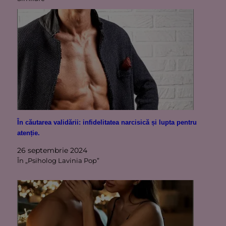
În căutarea validării: infidelitatea narcisică și lupta pentru
atenție.
26 septembrie 2024
În „Psiholog Lavinia Pop”