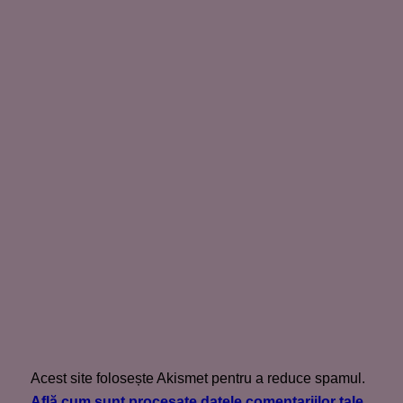
Acest site folosește Akismet pentru a reduce spamul.
Află cum sunt procesate datele comentariilor tale
.