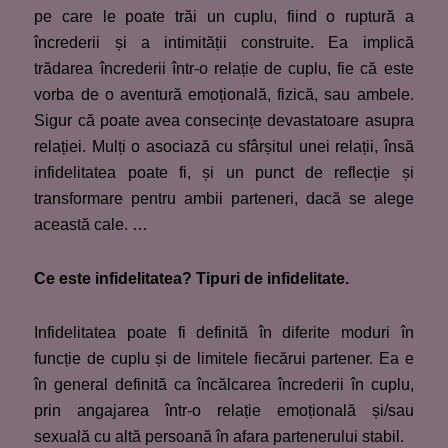
pe care le poate trăi un cuplu, fiind o ruptură a
încrederii și a intimității construite. Ea implică
trădarea încrederii într-o relație de cuplu, fie că este
vorba de o aventură emoțională, fizică, sau ambele.
Sigur că poate avea consecințe devastatoare asupra
relației. Mulți o asociază cu sfârșitul unei relații, însă
infidelitatea poate fi, și un punct de reflecție și
transformare pentru ambii parteneri, dacă se alege
această cale. …
Ce este infidelitatea? Tipuri de infidelitate.
Infidelitatea poate fi definită în diferite moduri în
funcție de cuplu și de limitele fiecărui partener. Ea e
în general definită ca încălcarea încrederii în cuplu,
prin angajarea într-o relație emoțională și/sau
sexuală cu altă persoană în afara partenerului stabil.