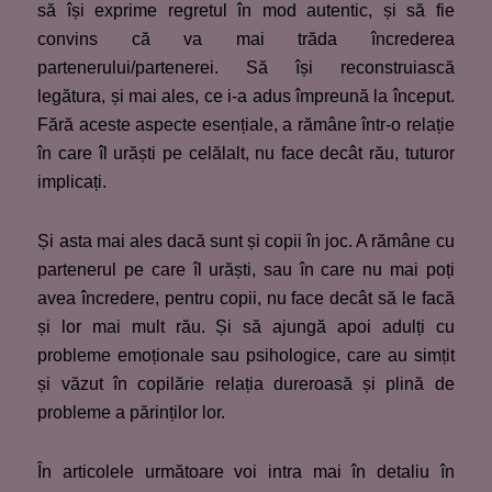
să își exprime regretul în mod autentic, și să fie
convins că va mai trăda încrederea
partenerului/partenerei. Să își reconstruiască
legătura, și mai ales, ce i-a adus împreună la început.
Fără aceste aspecte esențiale, a rămâne într-o relație
în care îl urăști pe celălalt, nu face decât rău, tuturor
implicați.
Și asta mai ales dacă sunt și copii în joc. A rămâne cu
partenerul pe care îl urăști, sau în care nu mai poți
avea încredere, pentru copii, nu face decât să le facă
și lor mai mult rău. Și să ajungă apoi adulți cu
probleme emoționale sau psihologice, care au simțit
și văzut în copilărie relația dureroasă și plină de
probleme a părinților lor.
În articolele următoare voi intra mai în detaliu în