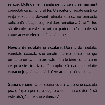
relație.
Mulți oameni înșală pentru că nu se mai simt
conectați cu partenerul lor. Un partener poate simți că
viața sexuală a devenit rutinată sau că nu primește
suficientă afecțiune și validare emoțională, și în loc
să discute aceste lucruri cu partenerul/a, poate să
caute aceste elemente în altă parte.
Nevoia de noutate și excitare.
Dorința de noutate,
varietate sexuală sau emoții intense poate împinge
un partener care nu are valori foarte bine conturate în
ce privește fidelitatea în cuplu, să caute o relație
extraconjugală, care să-i ofere adrenalină și excitare.
Stima de sine.
O persoană cu stimă de sine scăzută
poate înșela pentru a obține o confirmare externă că
este atrăgătoare sau valoroasă.