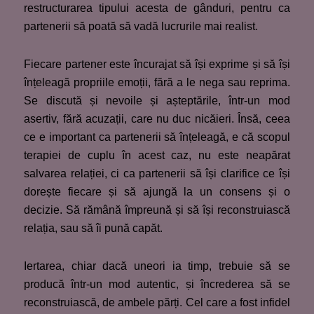
restructurarea tipului acesta de gânduri, pentru ca
partenerii să poată să vadă lucrurile mai realist.
Fiecare partener este încurajat să își exprime și să își
înțeleagă propriile emoții, fără a le nega sau reprima.
Se discută și nevoile și așteptările, într-un mod
asertiv, fără acuzații, care nu duc nicăieri. Însă, ceea
ce e important ca partenerii să înțeleagă, e că scopul
terapiei de cuplu în acest caz, nu este neapărat
salvarea relației, ci ca partenerii să își clarifice ce își
dorește fiecare și să ajungă la un consens și o
decizie. Să rămână împreună și să își reconstruiască
relația, sau să îi pună capăt.
Iertarea, chiar dacă uneori ia timp, trebuie să se
producă într-un mod autentic, și încrederea să se
reconstruiască, de ambele părți. Cel care a fost infidel