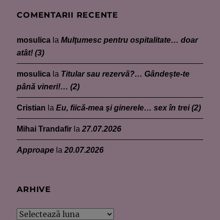
COMENTARII RECENTE
mosulica
la
Mulţumesc pentru ospitalitate… doar
atât! (3)
mosulica
la
Titular sau rezervă?… Gândește-te
până vineri!… (2)
Cristian
la
Eu, fiică-mea şi ginerele… sex în trei (2)
Mihai Trandafir
la
27.07.2026
Approape
la
20.07.2026
ARHIVE
Arhive