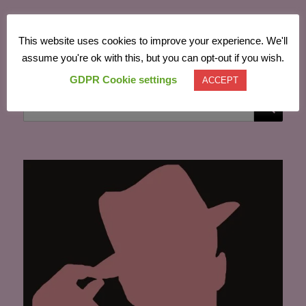
This website uses cookies to improve your experience. We'll
Powered by
Translate
assume you're ok with this, but you can opt-out if you wish.
GDPR Cookie settings
ACCEPT
CĂU
Caută
după: