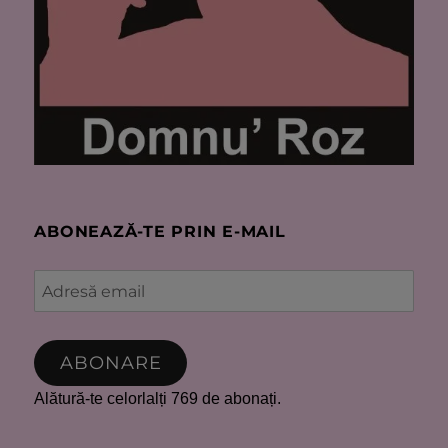
ABONEAZĂ-TE PRIN E-MAIL
Adresă
email
ABONARE
Alătură-te celorlalți 769 de abonați.