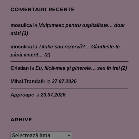
COMENTARII RECENTE
mosulica
la
Mulţumesc pentru ospitalitate… doar
atât! (3)
mosulica
la
Titular sau rezervă?… Gândește-te
până vineri!… (2)
Cristian
la
Eu, fiică-mea şi ginerele… sex în trei (2)
Mihai Trandafir
la
27.07.2026
Approape
la
20.07.2026
ARHIVE
Arhive