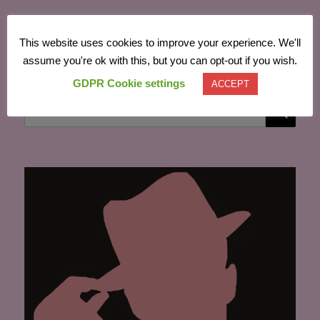
This website uses cookies to improve your experience. We'll
Powered by
Translate
assume you're ok with this, but you can opt-out if you wish.
GDPR Cookie settings
ACCEPT
CĂU
Caută
după: