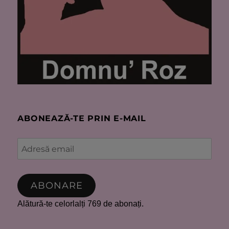
ABONEAZĂ-TE PRIN E-MAIL
Adresă
email
ABONARE
Alătură-te celorlalți 769 de abonați.