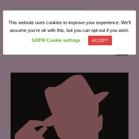
Powered by
Translate
This website uses cookies to improve your experience. We'll
assume you're ok with this, but you can opt-out if you wish.
GDPR Cookie settings
ACCEPT
CĂU
Caută
după: