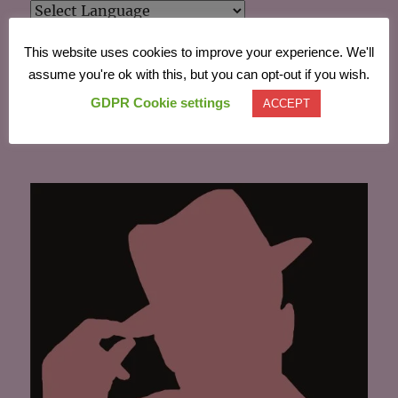
Powered by
Translate
This website uses cookies to improve your experience. We'll
assume you're ok with this, but you can opt-out if you wish.
CĂU
GDPR Cookie settings
ACCEPT
Caută
după: