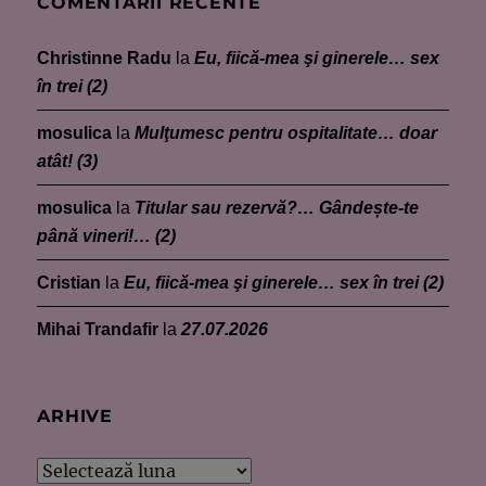
COMENTARII RECENTE
Christinne Radu
la
Eu, fiică-mea şi ginerele… sex
în trei (2)
mosulica
la
Mulţumesc pentru ospitalitate… doar
atât! (3)
mosulica
la
Titular sau rezervă?… Gândește-te
până vineri!… (2)
Cristian
la
Eu, fiică-mea şi ginerele… sex în trei (2)
Mihai Trandafir
la
27.07.2026
ARHIVE
Arhive