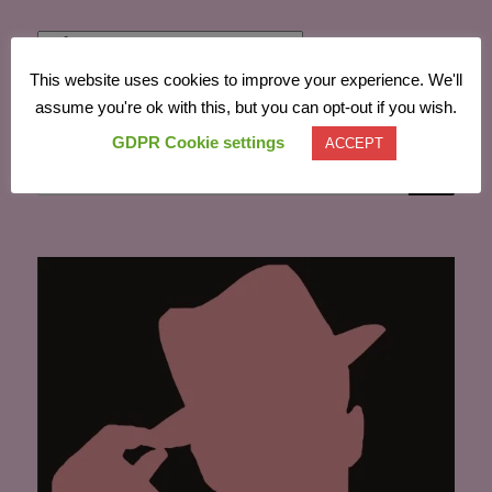
Powered by
Translate
This website uses cookies to improve your experience. We'll
assume you're ok with this, but you can opt-out if you wish.
GDPR Cookie settings
ACCEPT
CĂU
Caută
după: