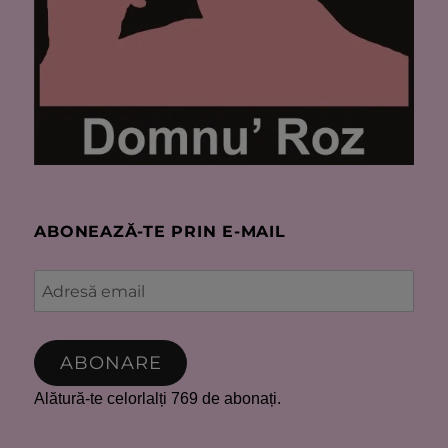
ABONEAZĂ-TE PRIN E-MAIL
Adresă
email
ABONARE
Alătură-te celorlalți 769 de abonați.