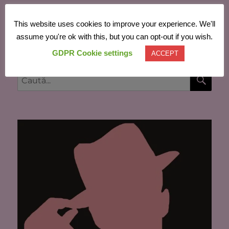
This website uses cookies to improve your experience. We'll
Powered by
Translate
assume you're ok with this, but you can opt-out if you wish.
GDPR Cookie settings
ACCEPT
CĂU
Caută
după: