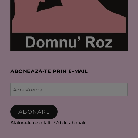
ABONEAZĂ-TE PRIN E-MAIL
Adresă
email
ABONARE
Alătură-te celorlalți 770 de abonați.