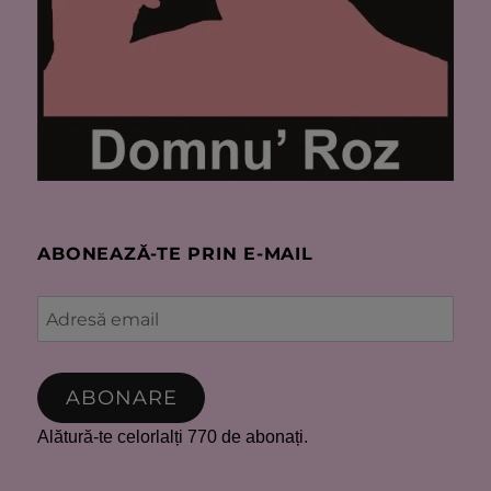
ABONEAZĂ-TE PRIN E-MAIL
Adresă
email
ABONARE
Alătură-te celorlalți 770 de abonați.