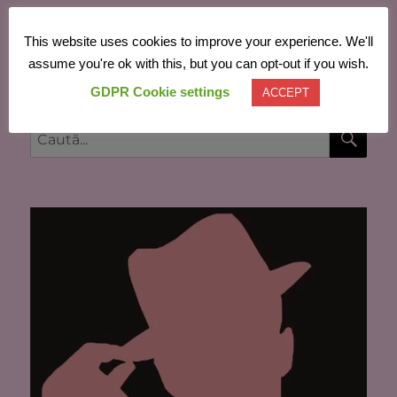
This website uses cookies to improve your experience. We'll
Powered by
Translate
assume you're ok with this, but you can opt-out if you wish.
GDPR Cookie settings
ACCEPT
CĂU
Caută
după: