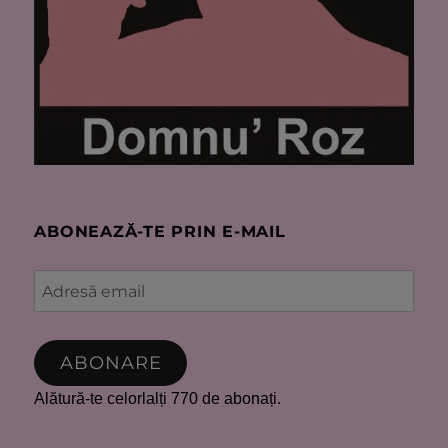
ABONEAZĂ-TE PRIN E-MAIL
Adresă
email
ABONARE
Alătură-te celorlalți 770 de abonați.