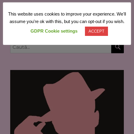
This website uses cookies to improve your experience. We'll
Powered by
Translate
assume you're ok with this, but you can opt-out if you wish.
GDPR Cookie settings
ACCEPT
CĂU
Caută
după: