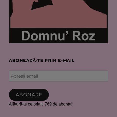
ABONEAZĂ-TE PRIN E-MAIL
Adresă
email
ABONARE
Alătură-te celorlalți 769 de abonați.