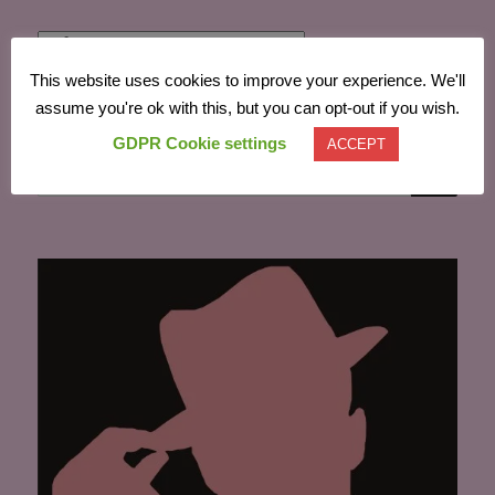
Powered by
Translate
This website uses cookies to improve your experience. We'll
assume you're ok with this, but you can opt-out if you wish.
GDPR Cookie settings
ACCEPT
CĂU
Caută
după: