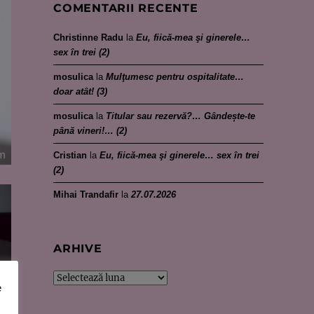
COMENTARII RECENTE
Christinne Radu
la
Eu, fiică-mea şi ginerele…
sex în trei (2)
mosulica
la
Mulţumesc pentru ospitalitate…
doar atât! (3)
mosulica
la
Titular sau rezervă?… Gândește-te
până vineri!… (2)
Cristian
la
Eu, fiică-mea şi ginerele… sex în trei
(2)
Mihai Trandafir
la
27.07.2026
ARHIVE
Arhive
e