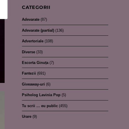
CATEGORII
Adevarate
(87)
Adevarate (partial)
(136)
Advertoriale
(108)
Diverse
(33)
Escorta Ginuța
(7)
Fantezii
(691)
Giveaway-uri
(6)
Psiholog Lavinia Pop
(5)
Tu scrii … eu public
(455)
Urare
(9)