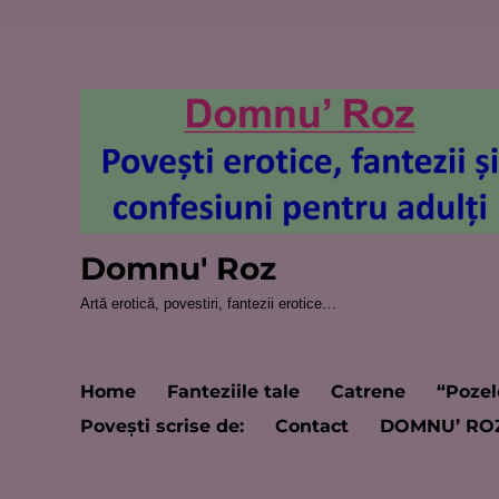
Domnu' Roz
Artă erotică, povestiri, fantezii erotice…
Home
Fanteziile tale
Catrene
“Pozel
Poveşti scrise de:
Contact
DOMNU’ RO