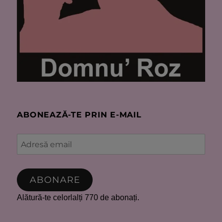
ABONEAZĂ-TE PRIN E-MAIL
Adresă
email
ABONARE
Alătură-te celorlalți 770 de abonați.