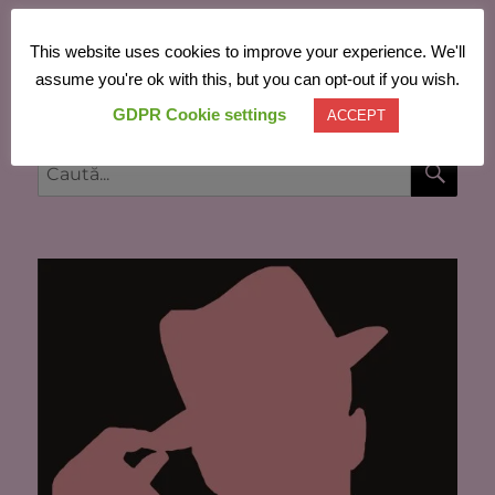
This website uses cookies to improve your experience. We'll
Powered by
Translate
assume you're ok with this, but you can opt-out if you wish.
GDPR Cookie settings
ACCEPT
CĂU
Caută
după: