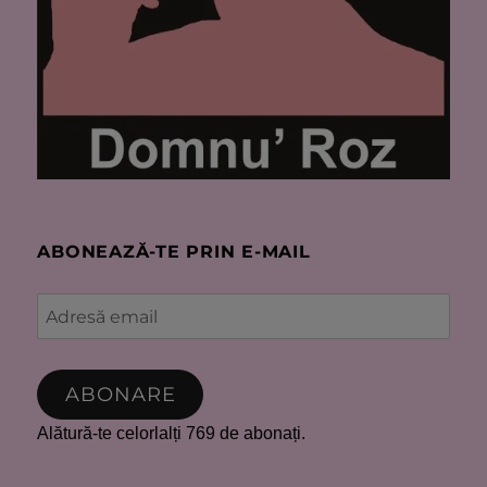
ABONEAZĂ-TE PRIN E-MAIL
Adresă
email
ABONARE
Alătură-te celorlalți 769 de abonați.