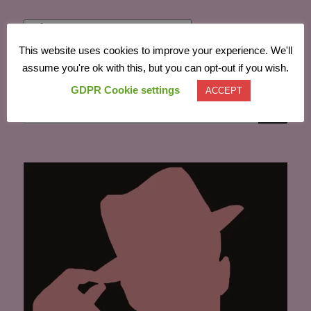
Powered by
Translate
This website uses cookies to improve your experience. We'll
assume you're ok with this, but you can opt-out if you wish.
GDPR Cookie settings
ACCEPT
CĂU
Caută
după: