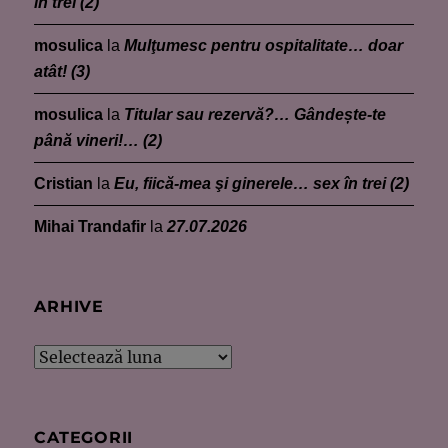
în trei (2)
mosulica
la
Mulţumesc pentru ospitalitate… doar
atât! (3)
mosulica
la
Titular sau rezervă?… Gândește-te
până vineri!… (2)
Cristian
la
Eu, fiică-mea şi ginerele… sex în trei (2)
Mihai Trandafir
la
27.07.2026
ARHIVE
Arhive
CATEGORII