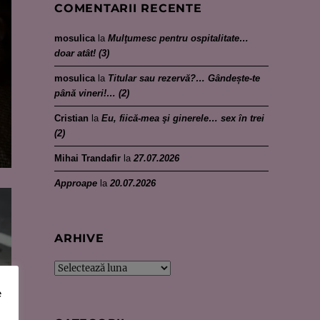
COMENTARII RECENTE
mosulica
la
Mulţumesc pentru ospitalitate…
doar atât! (3)
mosulica
la
Titular sau rezervă?… Gândește-te
până vineri!… (2)
Cristian
la
Eu, fiică-mea şi ginerele… sex în trei
(2)
Mihai Trandafir
la
27.07.2026
Approape
la
20.07.2026
ARHIVE
Arhive
e