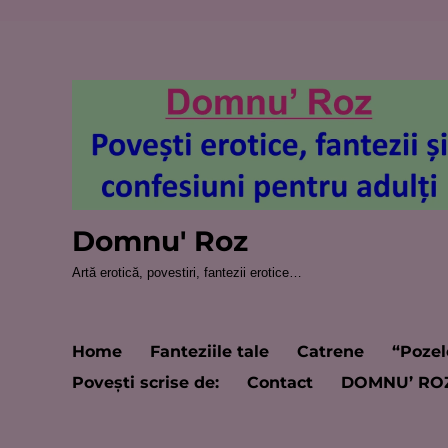
Domnu' Roz
Artă erotică, povestiri, fantezii erotice…
Home
Fanteziile tale
Catrene
“Pozel
Poveşti scrise de:
Contact
DOMNU’ RO