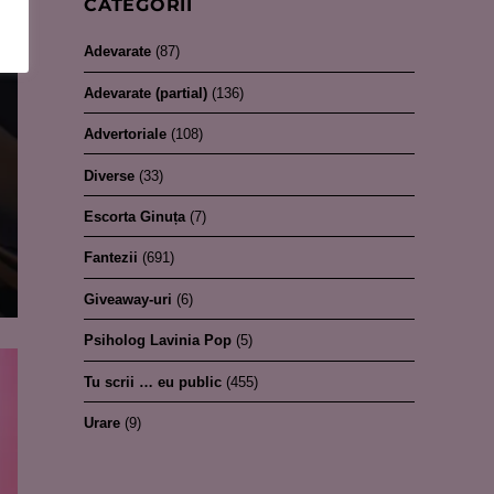
CATEGORII
Adevarate
(87)
Adevarate (partial)
(136)
Advertoriale
(108)
Diverse
(33)
Escorta Ginuța
(7)
Fantezii
(691)
Giveaway-uri
(6)
Psiholog Lavinia Pop
(5)
Tu scrii … eu public
(455)
Urare
(9)