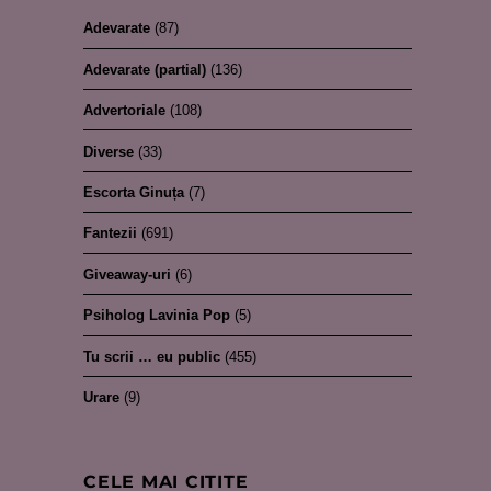
Adevarate
(87)
Adevarate (partial)
(136)
Advertoriale
(108)
Diverse
(33)
Escorta Ginuța
(7)
Fantezii
(691)
Giveaway-uri
(6)
Psiholog Lavinia Pop
(5)
Tu scrii … eu public
(455)
Urare
(9)
CELE MAI CITITE