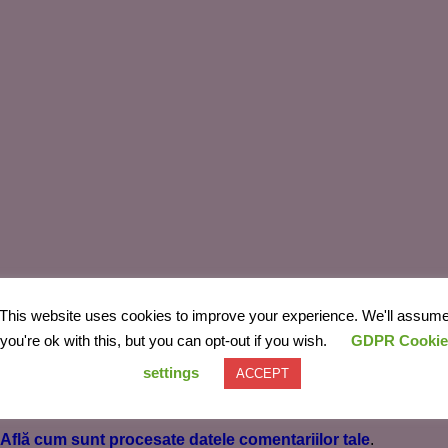
This website uses cookies to improve your experience. We'll assum
you're ok with this, but you can opt-out if you wish.
GDPR Cookie
settings
ACCEPT
Află cum sunt procesate datele comentariilor tale
.