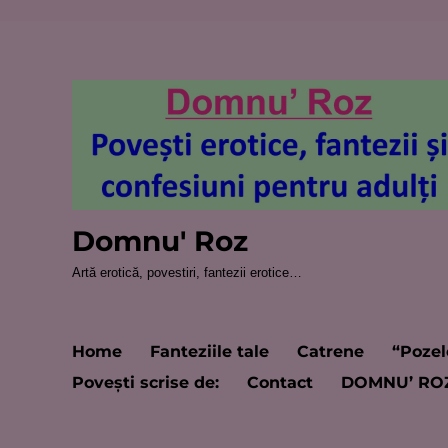
Domnu' Roz
Artă erotică, povestiri, fantezii erotice…
Home
Fanteziile tale
Catrene
“Pozel
Poveşti scrise de:
Contact
DOMNU’ RO