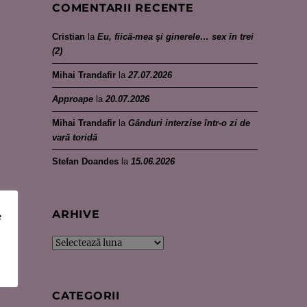
COMENTARII RECENTE
Cristian
la
Eu, fiică-mea şi ginerele… sex în trei
(2)
Mihai Trandafir
la
27.07.2026
Approape
la
20.07.2026
Mihai Trandafir
la
Gânduri interzise într-o zi de
vară toridă
Stefan Doandes
la
15.06.2026
ARHIVE
e
Arhive
CATEGORII