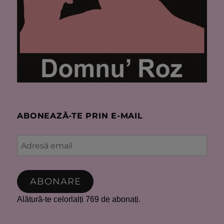
ABONEAZĂ-TE PRIN E-MAIL
Adresă
email
ABONARE
Alătură-te celorlalți 769 de abonați.