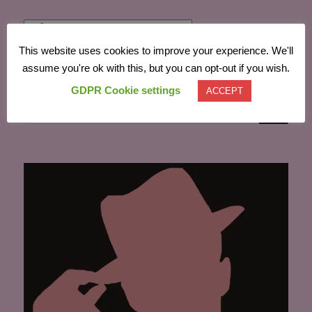
Powered by
Translate
This website uses cookies to improve your experience. We'll
assume you're ok with this, but you can opt-out if you wish.
GDPR Cookie settings
ACCEPT
CĂU
Caută
după: