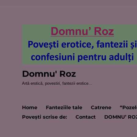
Domnu' Roz
Artă erotică, povestiri, fantezii erotice…
Home
Fanteziile tale
Catrene
“Pozel
Poveşti scrise de:
Contact
DOMNU’ RO