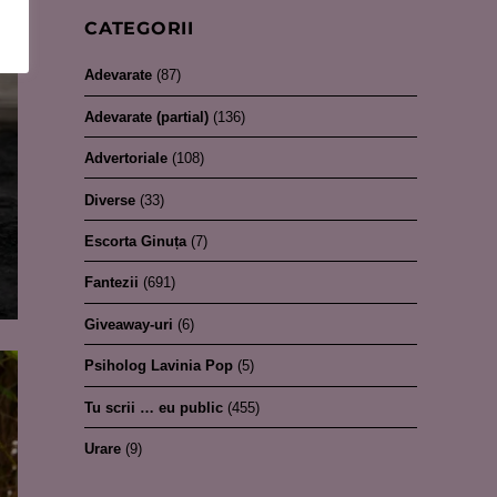
CATEGORII
Adevarate
(87)
Adevarate (partial)
(136)
Advertoriale
(108)
Diverse
(33)
Escorta Ginuța
(7)
Fantezii
(691)
Giveaway-uri
(6)
Psiholog Lavinia Pop
(5)
Tu scrii … eu public
(455)
Urare
(9)