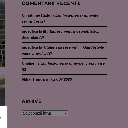
COMENTARII RECENTE
Christinne Radu
la
Eu, fiică-mea şi ginerele…
sex în trei (2)
mosulica
la
Mulţumesc pentru ospitalitate…
doar atât! (3)
mosulica
la
Titular sau rezervă?… Gândește-te
până vineri!… (2)
Cristian
la
Eu, fiică-mea şi ginerele… sex în trei
(2)
Mihai Trandafir
la
27.07.2026
ARHIVE
Arhive
e