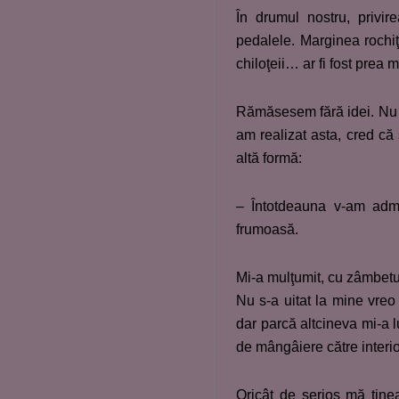
În drumul nostru, privir
pedalele. Marginea rochiţ
chiloţeii… ar fi fost prea 
Rămăsesem fără idei. Nu 
am realizat asta, cred că 
altă formă:
– Întotdeauna v-am admi
frumoasă.
Mi-a mulţumit, cu zâmbetul 
Nu s-a uitat la mine vreo 
dar parcă altcineva mi-a 
de mângâiere către interio
Oricât de serios mă ţine