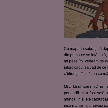
Cu mapa la subraţ mă depl
din prima ce se întâmplă,
mi pese îmi vedeam de drum
întorc capul să văd de ce
cârlionţat, îmi făcea cu 
Mi-a făcut semn să urc 
perioadă mi-a fost şefă.
muncă. În zilele călduroas
încă mai simţea nevoia să s