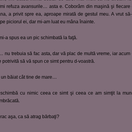
îmi refuza avansurile… asta e. Coborâm din maşină şi fiecare
âna, a privit spre ea, aproape mirată de gestul meu. A vrut să
pe piciorul ei, dar mi-am luat eu mâna înainte.
 mi-a spus ea un pic schimbată la faţă.
… nu trebuia să fac asta, dar vă plac de multă vreme, iar acum
e potrivită să vă spun ce simt pentru d-voastră.
m un băiat cât tine de mare…
u schimbă cu nimic ceea ce simt şi ceea ce am simţit la mu
îmbrăcată.
rac aşa, ca să atrag bărbaţi?