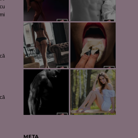
 cu
-mi
 că
ncă
META