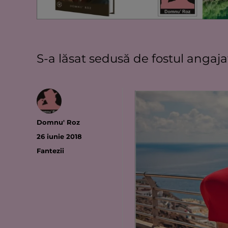
S-a lăsat sedusă de fostul angajat
Autor
Domnu' Roz
Publicat
26 iunie 2018
pe
Categorii
Fantezii