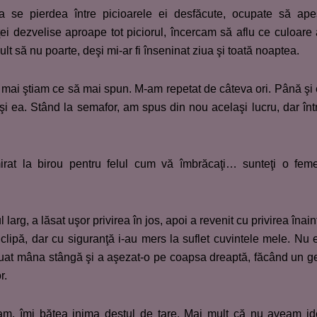
ea se pierdea între picioarele ei desfăcute, ocupate să ap
ei dezvelise aproape tot piciorul, încercam să aflu ce culoare
mult să nu poarte, deşi mi-ar fi înseninat ziua şi toată noaptea.
mai ştiam ce să mai spun. M-am repetat de câteva ori. Până şi
şi ea. Stând la semafor, am spus din nou acelaşi lucru, dar înt
rat la birou pentru felul cum vă îmbrăcaţi… sunteţi o fem
larg, a lăsat uşor privirea în jos, apoi a revenit cu privirea înain
clipă, dar cu siguranţă i-au mers la suflet cuvintele mele. Nu 
luat mâna stângă şi a aşezat-o pe coapsa dreaptă, făcând un g
r.
am, îmi bătea inima destul de tare. Mai mult că nu aveam i