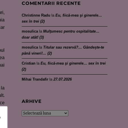
COMENTARII RECENTE
ri,
Christinne Radu
la
Eu, fiică-mea şi ginerele…
uia
sex în trei (2)
iar
mosulica
la
Mulţumesc pentru ospitalitate…
doar atât! (3)
mosulica
la
Titular sau rezervă?… Gândește-te
pul
până vineri!… (2)
vea
Cristian
la
Eu, fiică-mea şi ginerele… sex în trei
mai
(2)
Mihai Trandafir
la
27.07.2026
 la
lt.
ARHIVE
 ce
are
Arhive
e
 ar