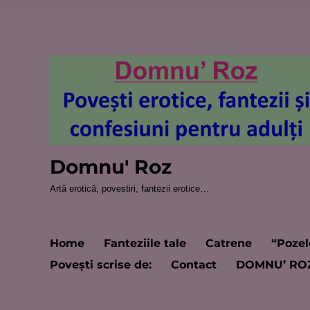
Domnu' Roz
Artă erotică, povestiri, fantezii erotice…
Home
Fanteziile tale
Catrene
“Pozel
Poveşti scrise de:
Contact
DOMNU’ RO