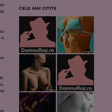
ese
CELE MAI CITITE
 au
 eu
r-o
eie
te.
eu,
est
dee