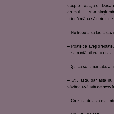
despre reacţia ei. Dacă 
drumul lui. Mi-a simţit m
prindă mâna să o ridic de 
– Nu trebuia să faci asta,
– Poate că aveţi dreptate
ne-am întâlnit era o ocazi
– Ştii că sunt măritată, a
– Ştiu asta, dar asta n
văzându-vă atât de sexy 
– Crezi că de asta mă îmb