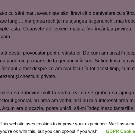
-o cu sâni mari, avea nişte sâni firavi că o denivelare cu sfârcu
ioare lungi… marginea rochiţei nu ajungea la genunchi, mai treb
mple asta. Coapsele de femeie matură îmi încântau privirea, 
apară.
cată destul provocator pentru vârsta ei. De cum am urcat în jee
bună parte din picioare, de la genunchi în sus. Sutien lipsă, nu a
e început a fost despre ce am mai făcut în tot acest timp, cum 
rezent şi chestiuni private.
ermitea să zăbovim mult la vorbă, ea nu se grăbea să ajungă
rectorul general, nu prea am vorbit, nici nu m-a interesat prea mu
 Acum era o ocazie, poate unică, să-mi îndeplinesc fanteziile
pentru ea. Ceva îmi spunea că ţinuta ei mult prea sexy nu 
This website uses cookies to improve your experience. We'll assum
mplex despre faptul că nu avea sâni mari. Un astfel de complex
you're ok with this, but you can opt-out if you wish.
GDPR Cookie
încrederea în sine, să se simtă apreciată.