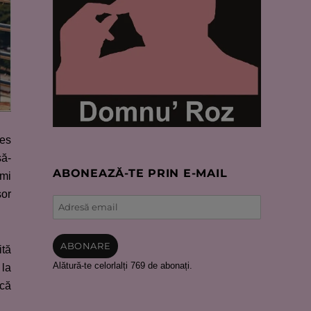
les
să-
ABONEAZĂ-TE PRIN E-MAIL
îmi
şor
Adresă
email
ABONARE
ită
Alătură-te celorlalți 769 de abonați.
 la
 că