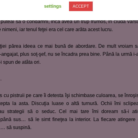
settings
ACCEPT
 soţului, un bărbat mai rece, mai sever, o determina să aib
puteai să o condamni, încă avea un trup frumos, în ciuda vârst
 nimeni, iar tenul feţei era cel care arăta acest lucru.
uţiei părea ideea ce mai bună de abordare. De mult vroiam s
f-angajat, plus soţ-şef, nu se încadra prea bine. Până la urmă i
 spun de atâta ori.
…
s cu pistruii pe care îi detesta îşi schimbase culoarea, se înroşi
pta la asta. Discuţia luase o altă turnură. Ochii îmi sclipe
au strategii să o seduc. Cel mai tare îmi doream să-i at
până sus… să le simt fineţea la interior. La fiecare atingere
ră… să suspină.