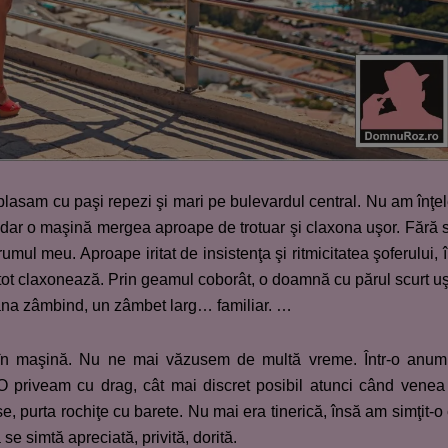
asam cu paşi repezi şi mari pe bulevardul central. Nu am înţe
 dar o maşină mergea aproape de trotuar şi claxona uşor. Fără 
ul meu. Aproape iritat de insistenţa şi ritmicitatea şoferului, 
 tot claxonează. Prin geamul coborât, o doamnă cu părul scurt u
mâna zâmbind, un zâmbet larg… familiar. …
în maşină. Nu ne mai văzusem de multă vreme. Într-o anum
 O priveam cu drag, cât mai discret posibil atunci când venea
e, purta rochiţe cu barete. Nu mai era tinerică, însă am simţit-o
e simtă apreciată, privită, dorită.