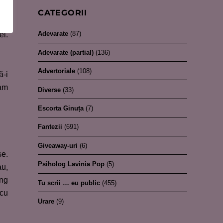
CATEGORII
ă o
Adevarate
(87)
ei.
Adevarate (partial)
(136)
Advertoriale
(108)
ă-i
-am
Diverse
(33)
Escorta Ginuța
(7)
Fantezii
(691)
Giveaway-uri
(6)
se.
Psiholog Lavinia Pop
(5)
au,
ing
Tu scrii … eu public
(455)
 cu
Urare
(9)