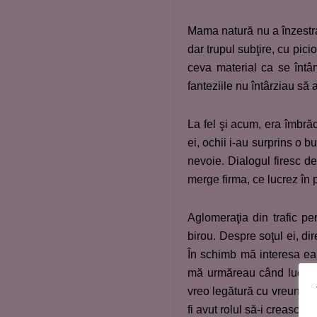
Mama natură nu a înzestrat
dar trupul subţire, cu pic
ceva material ca se întâ
fanteziile nu întârziau să 
La fel şi acum, era îmbră
ei, ochii i-au surprins o 
nevoie. Dialogul firesc d
merge firma, ce lucrez în p
Aglomeraţia din trafic p
birou. Despre soţul ei, di
În schimb mă interesa ea.
mă urmăreau când lucram 
vreo legătură cu vreun co
fi avut rolul să-i crească 