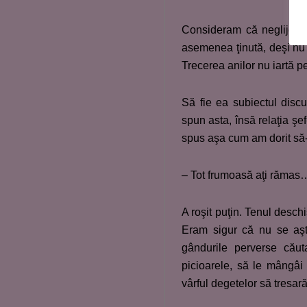
Consideram că neglijenţa
asemenea ţinută, deşi nu 
Trecerea anilor nu iartă pe
Să fie ea subiectul disc
spun asta, însă relaţia şe
spus aşa cum am dorit să-i
– Tot frumoasă aţi rămas
A roşit puţin. Tenul deschi
Eram sigur că nu se aşte
gândurile perverse căut
picioarele, să le mângâi 
vârful degetelor să tresa