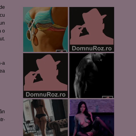
 de
 cu
 un
a o
ut.
-a
vea
mân
tr-