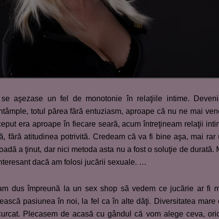
 se aşezase un fel de monotonie în relaţiile intime. Deven
întâmple, totul părea fără entuziasm, aproape că nu ne mai ve
eput era aproape în fiecare seară, acum întreţineam relaţii int
 fără atitudinea potrivită. Credeam că va fi bine aşa, mai rar
ioadă a ţinut, dar nici metoda asta nu a fost o soluţie de durată. 
interesant dacă am folosi jucării sexuale. …
-am dus împreună la un sex shop să vedem ce jucărie ar fi 
ească pasiunea în noi, la fel ca în alte dăţi. Diversitatea mare
curcat. Plecasem de acasă cu gândul că vom alege ceva, ori