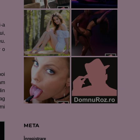
i-a
ui,
eu.
r o
poi
eam
in
bag
îmi
META
Înregistrare