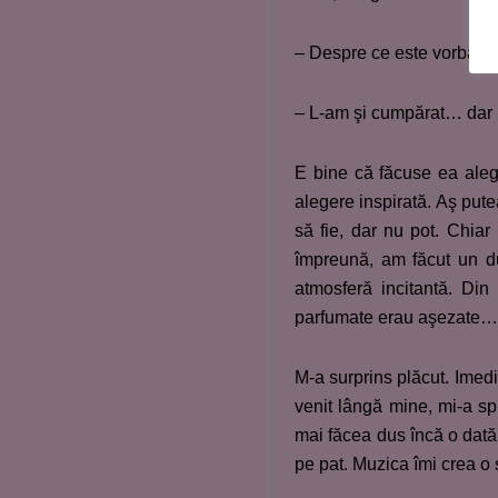
– Despre ce este vorba?
– L-am şi cumpărat… dar n
E bine că făcuse ea aleg
alegere inspirată. Aş put
să fie, dar nu pot. Chiar
împreună, am făcut un du
atmosferă incitantă. Din
parfumate erau aşezate… 
M-a surprins plăcut. Imedia
venit lângă mine, mi-a s
mai făcea dus încă o dată
pe pat. Muzica îmi crea 