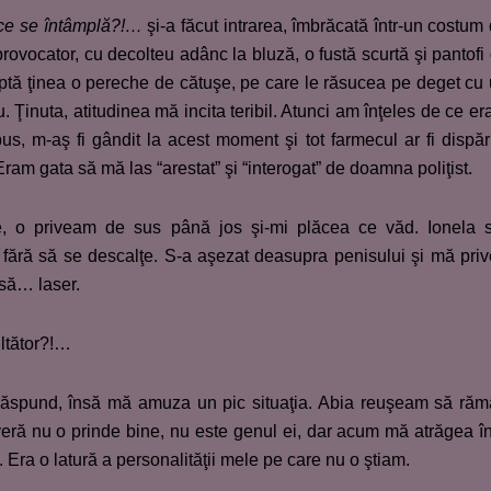
ce se întâmplă?!…
şi-a făcut intrarea, îmbrăcată într-un costum
provocator, cu decolteu adânc la bluză, o fustă scurtă şi pantofi
eaptă ţinea o pereche de cătuşe, pe care le răsucea pe deget cu
. Ţinuta, atitudinea mă incita teribil. Atunci am înţeles de ce er
us, m-aş fi gândit la acest moment şi tot farmecul ar fi dispăr
Eram gata să mă las “arestat” şi “interogat” de doamna poliţist.
 o priveam de sus până jos şi-mi plăcea ce văd. Ionela s
t fără să se descalţe. S-a aşezat deasupra penisului şi mă pri
asă… laser.
ultător?!…
răspund, însă mă amuza un pic situaţia. Abia reuşeam să ră
veră nu o prinde bine, nu este genul ei, dar acum mă atrăgea în
. Era o latură a personalităţii mele pe care nu o ştiam.