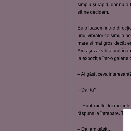
simplu şi rapid, dar nu a 
să ne decidem.
Eu o luasem într-o direcţie
unui vibrator ce simula pe
mare şi mai gros decât er
Am aşezat vibratorul înap
la expoziţie într-o galerie
– Ai găsit ceva interesant
– Dar tu?
– Sunt multe lucruri in
răspuns la întrebare. Tu a
– Da, am găsit…