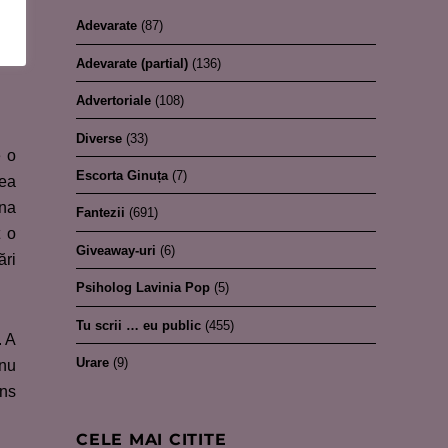
Adevarate
(87)
Adevarate (partial)
(136)
Advertoriale
(108)
Diverse
(33)
e o
Escorta Ginuța
(7)
tea
ina
Fantezii
(691)
t o
Giveaway-uri
(6)
ări
Psiholog Lavinia Pop
(5)
Tu scrii … eu public
(455)
. A
Urare
(9)
 nu
ins
CELE MAI CITITE