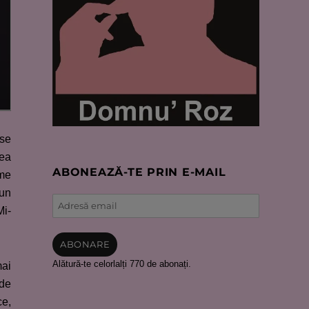
ise
nea
ABONEAZĂ-TE PRIN E-MAIL
ime
 un
Adresă
Mi-
email
ABONARE
Alătură-te celorlalți 770 de abonați.
mai
 de
ce,