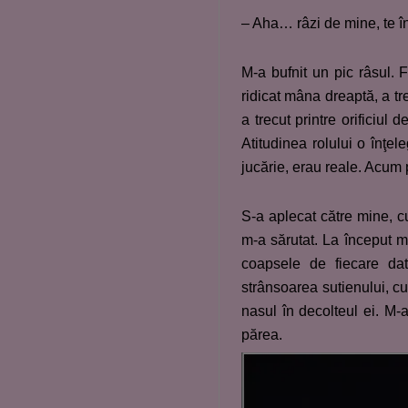
– Aha… râzi de mine, te î
M-a bufnit un pic râsul.
ridicat mâna dreaptă, a tr
a trecut printre orificiul
Atitudinea rolului o înţe
jucărie, erau reale. Acum 
S-a aplecat către mine, c
m-a sărutat. La început m
coapsele de fiecare da
strânsoarea sutienului, cu 
nasul în decolteul ei. M-
părea.