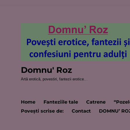
Domnu' Roz
Artă erotică, povestiri, fantezii erotice…
Home
Fanteziile tale
Catrene
“Pozel
Poveşti scrise de:
Contact
DOMNU’ RO