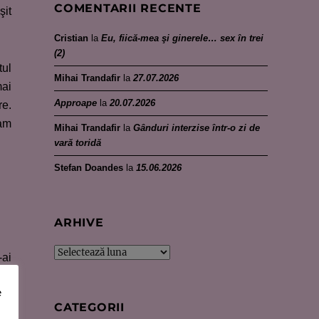
COMENTARII RECENTE
şit
Cristian
la
Eu, fiică-mea şi ginerele… sex în trei
(2)
tul
Mihai Trandafir
la
27.07.2026
mai
Approape
la
20.07.2026
re.
ram
Mihai Trandafir
la
Gânduri interzise într-o zi de
vară toridă
Stefan Doandes
la
15.06.2026
ARHIVE
Arhive
-ai
e
CATEGORII