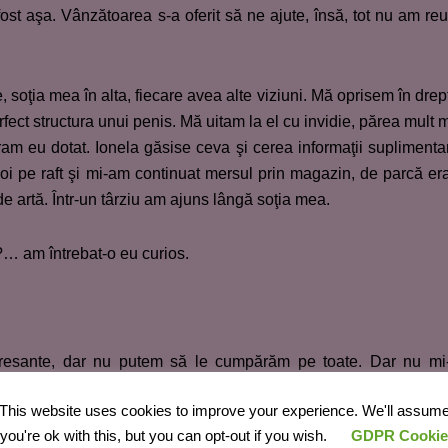
fost aşa. Vânzătoarea s-a oferit să ne ajute, însă, tot nu am reu
, soţia mea în alta, fiecare avea alte viziuni. Mă oprisem în drep
rfect structura unui penis. Mă uitam la el cu invidie, părea mult 
am eu dotat. Ionela găsise ceva şi cerea informaţii suplimenta
oi pe raft şi mi-am continuat mersul prin magazin, de parcă e
 de artă. Într-un târziu am ajuns lângă soţia mea.
?… am întrebat-o eu curios.
teresante, dar nu putem să le cumpărăm pe toate. Dar nu mi
i găsit ceva?
This website uses cookies to improve your experience. We'll assum
you're ok with this, but you can opt-out if you wish.
GDPR Cookie