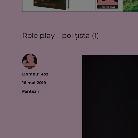
Role play – poliţista (1)
Autor
Domnu' Roz
Publicat
16 mai 2019
pe
Categorii
Fantezii