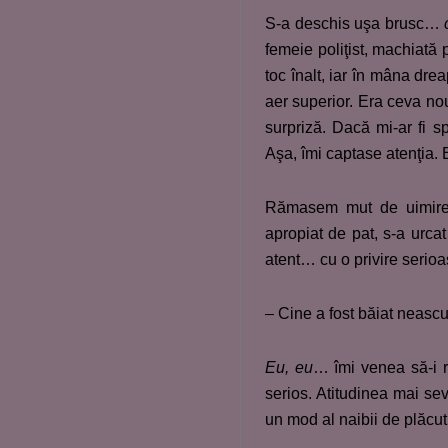
S-a deschis uşa brusc…
femeie poliţist, machiată 
toc înalt, iar în mâna dr
aer superior. Era ceva nou
surpriză. Dacă mi-ar fi sp
Aşa, îmi captase atenţia. 
Rămasem mut de uimire,
apropiat de pat, s-a urca
atent… cu o privire serio
– Cine a fost băiat neasc
Eu, eu
… îmi venea să-i 
serios. Atitudinea mai se
un mod al naibii de plăcut