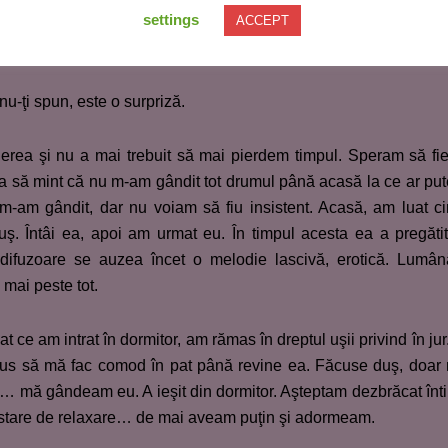
settings
ACCEPT
u-ţi spun, este o surpriză.
erea şi nu a mai trebuit să mai pierdem timpul. Speram să fi
ea să mint că nu m-am gândit tot drumul până acasă la ce ar pu
 m-am gândit, dar nu voiam să fiu insistent. Acasă, am luat c
ş. Întâi ea, apoi am urmat eu. În timpul acesta ea a pregăti
 difuzoare se auzea încet o melodie lascivă, erotică. Lumân
mai peste tot.
t ce am intrat în dormitor, am rămas în dreptul uşii privind în jur
pus să mă fac comod în pat până revine ea. Făcuse duş, doar
… mă gândeam eu. A ieşit din dormitor. Aşteptam dezbrăcat înt
o stare de relaxare… de mai aveam puţin şi adormeam.