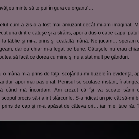
nvăţ eu minte să te pui în gura cu organu’…
 Felul cum a zis-o a fost mai amuzant decât mi-am imaginat. M
ecut una dintre cătuşe şi a strâns, apoi a dus-o către capul patul
 de la tăblie şi mi-a prins şi cealaltă mână. Ne jucam… speram 
legeam, dar ea chiar m-a legat pe bune. Cătuşele nu erau chia
putea să facă ce dorea cu mine şi nu a stat mult pe gânduri.
u o mână m-a prins de faţă, scoţându-mi buzele în evidenţă, a
ai dur, apoi mai pasional. Penisul se sculase instant, îi ating
tă când mă încordam. Am crezut că îşi va scoate sânii d
scopul precis să-i alint sfârcurile. S-a ridicat un pic cât să-mi 
a prins de cap şi m-a apăsat de câteva ori… iar mie, tare rău 