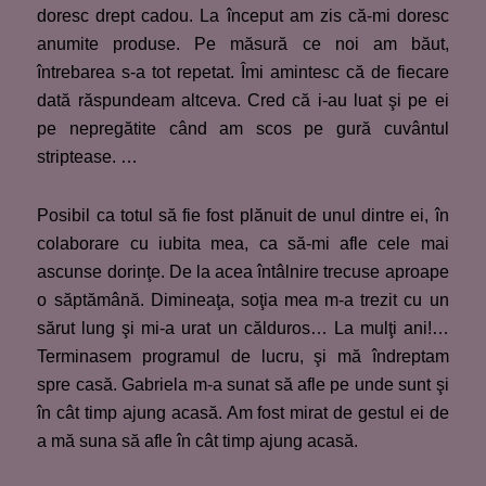
doresc drept cadou. La început am zis că-mi doresc
anumite produse. Pe măsură ce noi am băut,
întrebarea s-a tot repetat. Îmi amintesc că de fiecare
dată răspundeam altceva. Cred că i-au luat şi pe ei
pe nepregătite când am scos pe gură cuvântul
striptease. …
Posibil ca totul să fie fost plănuit de unul dintre ei, în
colaborare cu iubita mea, ca să-mi afle cele mai
ascunse dorinţe. De la acea întâlnire trecuse aproape
o săptămână. Dimineaţa, soţia mea m-a trezit cu un
sărut lung şi mi-a urat un călduros… La mulţi ani!…
Terminasem programul de lucru, şi mă îndreptam
spre casă. Gabriela m-a sunat să afle pe unde sunt şi
în cât timp ajung acasă. Am fost mirat de gestul ei de
a mă suna să afle în cât timp ajung acasă.