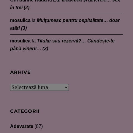
în trei (2)
mosulica
la
Mulţumesc pentru ospitalitate… doar
atât! (3)
mosulica
la
Titular sau rezervă?… Gândește-te
până vineri!… (2)
ARHIVE
Arhive
CATEGORII
Adevarate
(87)