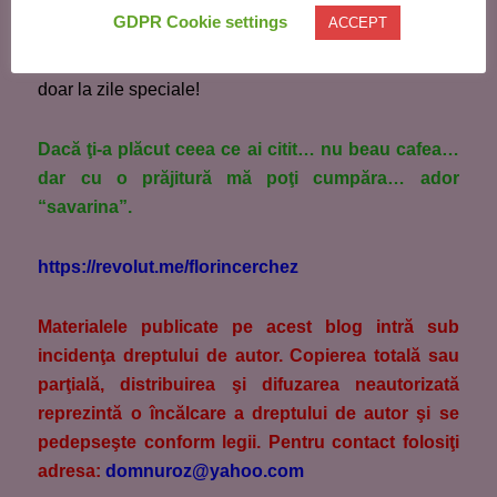
GDPR Cookie settings
ACCEPT
– Daaa… a fost cel mai frumos cadou… ai fost
minunată!… dar ştii ceva?… mai vreau aşa ceva, nu
doar la zile speciale!
Dacă ţi-a plăcut ceea ce ai citit… nu beau cafea…
dar cu o prăjitură mă poţi cumpăra… ador
“savarina”.
https://revolut.me/florincerchez
M
aterialele publicate pe acest blog intră sub
incidenţa dreptului de autor. Copierea totală sau
parţială, distribuirea şi difuzarea neautorizată
reprezintă o încălcare a dreptului de autor şi se
pedepseşte conform legii. Pentru contact folosiţi
adresa:
domnuroz@yahoo.com