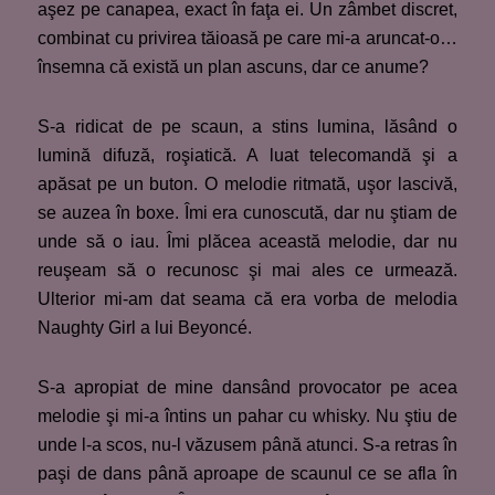
aşez pe canapea, exact în faţa ei. Un zâmbet discret,
combinat cu privirea tăioasă pe care mi-a aruncat-o…
însemna că există un plan ascuns, dar ce anume?
S-a ridicat de pe scaun, a stins lumina, lăsând o
lumină difuză, roşiatică. A luat telecomandă şi a
apăsat pe un buton. O melodie ritmată, uşor lascivă,
se auzea în boxe. Îmi era cunoscută, dar nu ştiam de
unde să o iau. Îmi plăcea această melodie, dar nu
reuşeam să o recunosc şi mai ales ce urmează.
Ulterior mi-am dat seama că era vorba de melodia
Naughty Girl a lui Beyoncé.
S-a apropiat de mine dansând provocator pe acea
melodie şi mi-a întins un pahar cu whisky. Nu ştiu de
unde l-a scos, nu-l văzusem până atunci. S-a retras în
paşi de dans până aproape de scaunul ce se afla în