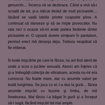
genunchi… încerca să se dezbrace. Când a vrut să-i
scoată de tot, şi-a ridicat destul de mult picioarele…
lăsând se vadă labiile printre coapsele pline. A
continuat să danseze şi să se mişte provocator. Nu
rata nici o ocazie să-mi arate partea fierbinte dintre
picioarele ei. O uşoară durere simţeam în pantaloni,
penisul erect mă deranja deja. Trebuia neapărat să
fie eliberat.
În toate mişcările pe care le făcea, nu am fost atent de
unde a scos o jucărie sexuală. Atunci am înţeles că
şi-a îmbogăţit colecţia de vibratoare, acesta nu-mi era
cunoscut. Nu foarte mare, dar cu anumite valuri pe
toată lungimea. Se juca cu el, l-a dus la gură… făcea
anumite mişcări cu buzele şi limba, de mă
înnebunea. Mai târziu l-a băgat în gură şi a început
să-l sugă, făcând mişcări tot mai ample.