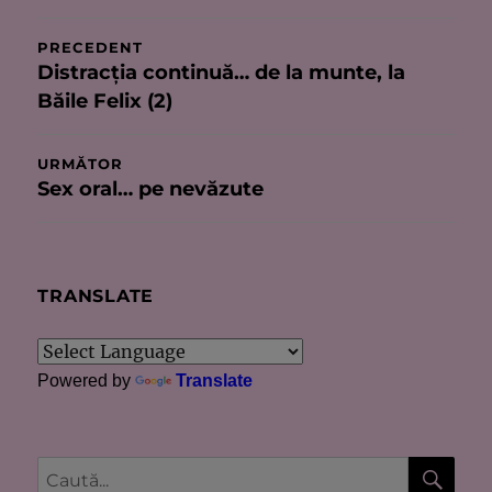
Navigare
PRECEDENT
Distracţia continuă… de la munte, la
Articolul
în
Băile Felix (2)
anterior:
articole
URMĂTOR
Sex oral… pe nevăzute
Articolul
următor:
TRANSLATE
Powered by
Translate
CĂU
Caută