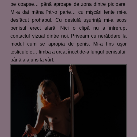
pe coapse… până aproape de zona dintre picioare.
Mi-a dat mâna într-o parte… cu mişcări lente mi-a
desfăcut prohabul. Cu destulă uşurinţă mi-a scos
penisul erect afară. Nici o clipă nu a întrerupt
contactul vizual dintre noi. Priveam cu nerăbdare la
modul cum se apropia de penis. Mi-a lins uşor
testiculele… limba a urcat încet de-a lungul penisului,
până a ajuns la vârf.