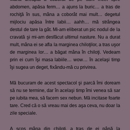
abdomen, apăsa ferm… a ajuns la buric… a tras de
rochiţă în sus, mâna a coborât mai mult… degetul
mijlociu apăsa între labii… aahh… mă strângea
destul de tare la gât. Mi-am eliberat un pic nodul de la
cravată şi mi-am desfăcut ultimul nasture. Nu a durat
mult, mâna ei se afla la marginea chiloţilor, a tras uşor
de marginea lor… a băgat mâna în chiloţi. Vedeam
prin ei cum îşi masa labiile… wow… în acelaşi timp
îşi sugea un deget, fixându-mă cu privirea.
Mă bucuram de acest spectacol şi parcă îmi doream
să nu se termine, dar în acelaşi timp îmi venea să sar
pe iubita mea, să facem sex nebun. Mă incitase foarte
tare. Cred că o să vreau mai des aşa ceva, nu doar la
zile speciale.
A scos mâna din chiloţi, a tras de ei până la