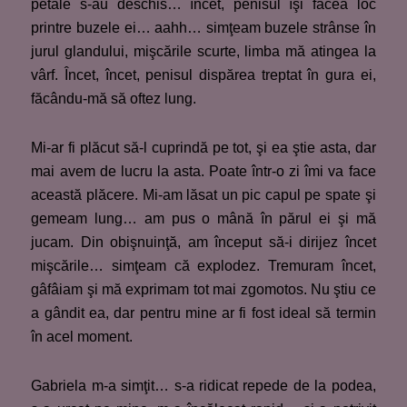
petale s-au deschis… încet, penisul îşi făcea loc
printre buzele ei… aahh… simţeam buzele strânse în
jurul glandului, mişcările scurte, limba mă atingea la
vârf. Încet, încet, penisul dispărea treptat în gura ei,
făcându-mă să oftez lung.
Mi-ar fi plăcut să-l cuprindă pe tot, şi ea ştie asta, dar
mai avem de lucru la asta. Poate într-o zi îmi va face
această plăcere. Mi-am lăsat un pic capul pe spate şi
gemeam lung… am pus o mână în părul ei şi mă
jucam. Din obişnuinţă, am început să-i dirijez încet
mişcările… simţeam că explodez. Tremuram încet,
gâfâiam şi mă exprimam tot mai zgomotos. Nu ştiu ce
a gândit ea, dar pentru mine ar fi fost ideal să termin
în acel moment.
Gabriela m-a simţit… s-a ridicat repede de la podea,