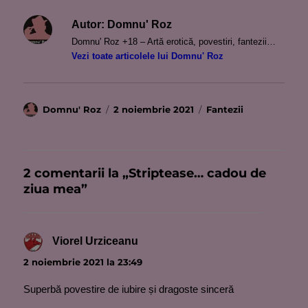
Autor:
Domnu' Roz
Domnu' Roz +18 – Artă erotică, povestiri, fantezii…
Vezi toate articolele lui Domnu' Roz
Autor
Publicat
Categorii
Domnu' Roz
2 noiembrie 2021
Fantezii
pe
2 comentarii la „Striptease… cadou de
ziua mea”
Viorel Urziceanu
spune:
2 noiembrie 2021 la 23:49
Superbă povestire de iubire și dragoste sinceră