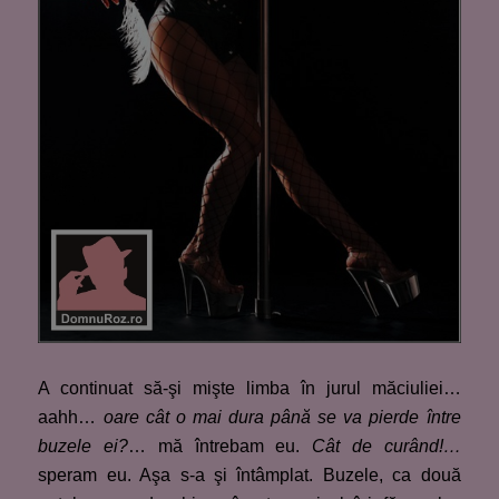
A continuat să-şi mişte limba în jurul măciuliei…
aahh…
oare cât o mai dura până se va pierde între
buzele ei?
… mă întrebam eu.
Cât de curând!…
speram eu. Aşa s-a şi întâmplat. Buzele, ca două