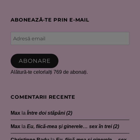
ABONEAZĂ-TE PRIN E-MAIL
Adresă
email
ABONARE
Alătură-te celorlalți 769 de abonați.
COMENTARII RECENTE
Max
la
Între doi stăpâni (2)
Max
la
Eu, fiică-mea şi ginerele… sex în trei (2)
Christinne Radu
la
Eu, fiică-mea şi ginerele… sex