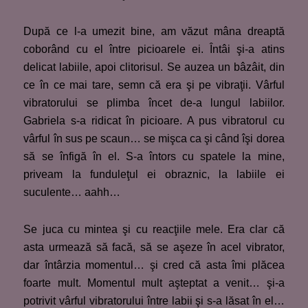
După ce l-a umezit bine, am văzut mâna dreaptă
coborând cu el între picioarele ei. Întâi şi-a atins
delicat labiile, apoi clitorisul. Se auzea un bâzâit, din
ce în ce mai tare, semn că era şi pe vibraţii. Vârful
vibratorului se plimba încet de-a lungul labiilor.
Gabriela s-a ridicat în picioare. A pus vibratorul cu
vârful în sus pe scaun… se mişca ca şi când îşi dorea
să se înfigă în el. S-a întors cu spatele la mine,
priveam la funduleţul ei obraznic, la labiile ei
suculente… aahh…
Se juca cu mintea şi cu reacţiile mele. Era clar că
asta urmează să facă, să se aşeze în acel vibrator,
dar întârzia momentul… şi cred că asta îmi plăcea
foarte mult. Momentul mult aşteptat a venit… şi-a
potrivit vârful vibratorului între labii şi s-a lăsat în el…