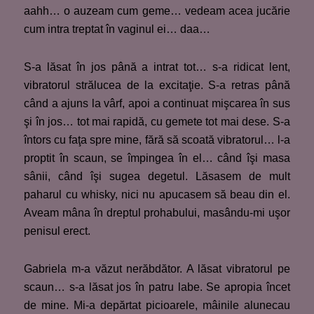
aahh… o auzeam cum geme… vedeam acea jucărie
cum intra treptat în vaginul ei… daa…
S-a lăsat în jos până a intrat tot… s-a ridicat lent,
vibratorul strălucea de la excitaţie. S-a retras până
când a ajuns la vârf, apoi a continuat mişcarea în sus
şi în jos… tot mai rapidă, cu gemete tot mai dese. S-a
întors cu faţa spre mine, fără să scoată vibratorul… l-a
proptit în scaun, se împingea în el… când îşi masa
sânii, când îşi sugea degetul. Lăsasem de mult
paharul cu whisky, nici nu apucasem să beau din el.
Aveam mâna în dreptul prohabului, masându-mi uşor
penisul erect.
Gabriela m-a văzut nerăbdător. A lăsat vibratorul pe
scaun… s-a lăsat jos în patru labe. Se apropia încet
de mine. Mi-a depărtat picioarele, mâinile alunecau