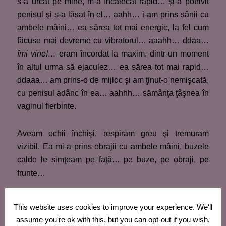
s-a urcat pe mine, m-a încălecat rapid… şi-a potrivit
penisul şi s-a lăsat în el… aahh… i-am prins sânii cu
ambele mâini… ea sărea tot mai energic, la fel cum
făcuse mai devreme cu vibratorul… aaahh… ddaa…
îmi vine!…
eram încordat la maxim, dintr-un moment
în altul urma să ejaculez… ea sărea tot mai rapid…
ddaaa… am prins-o de mijloc şi am ţinut-o nemişcată,
cu penisul adânc în ea… aahhh… sămânţa ţâşnea în
vaginul fierbinte.
Aveam ochii închişi, respiram greu şi tremuram
vizibil. Ea mi-a prins obrajii cu ambele mâini, buzele
calde le simţeam pe faţă… pe buze, pe obraji, pe
frunte…
– La mulţi ani, iubitule!… cred că ţi-a plăcut cadoul
This website uses cookies to improve your experience. We'll
meu, nu-i aşa?
assume you're ok with this, but you can opt-out if you wish.