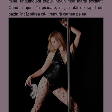
mine, unduindu-şi trupul într-un mod foarte excitant.
Când a ajuns în picioare, mişca atât de rapid din
bazin, încât părea că-i tremură carnea pe ea.