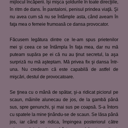
mijlocul încăperii. Îşi mişca şoldurile în toate direcţiile,
în ritm de dans. În pantaloni, penisul prindea viaţă. Şi
nu avea cum să nu se întâmple asta, când aveam în
faţa mea o femeie frumoasă ce dansa provocator.
Făcusem legătura dintre ce le-am spus prietenilor
mei şi ceea ce se întâmpla în faţa mea, dar nu mă
puteam supăra pe ei că nu au ţinut secretul, la aşa
surpriză nu mă aşteptam. Mă privea fix şi dansa într-
una. Nu credeam că este capabilă de astfel de
mişcări, destul de provocatoare.
Se ţinea cu o mână de spătar, şi-a ridicat piciorul pe
scaun, mâinile alunecau de jos, de la gambă până
sus, spre genunchi, şi mai sus pe coapsă. S-a întors
cu spatele la mine ţinându-se de scaun. Se lăsa până
jos, iar când se ridica, împingea posteriorul către