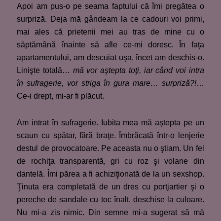
Apoi am pus-o pe seama faptului că îmi pregătea o
surpriză. Deja mă gândeam la ce cadouri voi primi,
mai ales că prietenii mei au tras de mine cu o
săptămână înainte să afle ce-mi doresc. În faţa
apartamentului, am descuiat uşa, încet am deschis-o.
Linişte totală…
mă vor aştepta toţi, iar când voi intra
în sufragerie, vor striga în gura mare… surpriză?!
…
Ce-i drept, mi-ar fi plăcut.
Am intrat în sufragerie. Iubita mea mă aştepta pe un
scaun cu spătar, fără braţe. Îmbrăcată într-o lenjerie
destul de provocatoare. Pe aceasta nu o ştiam. Un fel
de rochiţa transparentă, gri cu roz şi volane din
dantelă. Îmi părea a fi achiziţionată de la un sexshop.
Ţinuta era completată de un dres cu portjartier şi o
pereche de sandale cu toc înalt, deschise la culoare.
Nu mi-a zis nimic. Din semne mi-a sugerat să mă