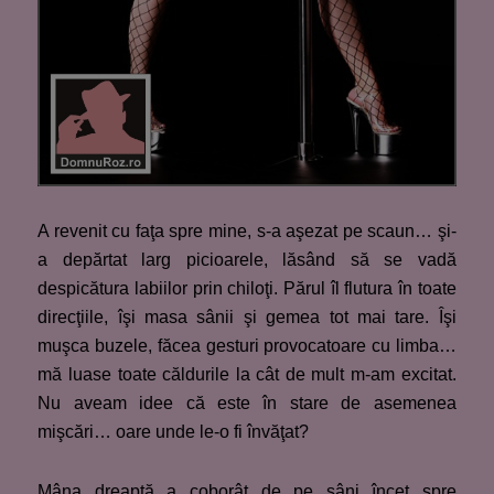
A revenit cu faţa spre mine, s-a aşezat pe scaun… şi-
a depărtat larg picioarele, lăsând să se vadă
despicătura labiilor prin chiloţi. Părul îl flutura în toate
direcţiile, îşi masa sânii şi gemea tot mai tare. Îşi
muşca buzele, făcea gesturi provocatoare cu limba…
mă luase toate căldurile la cât de mult m-am excitat.
Nu aveam idee că este în stare de asemenea
mişcări… oare unde le-o fi învăţat?
Mâna dreaptă a coborât de pe sâni încet spre