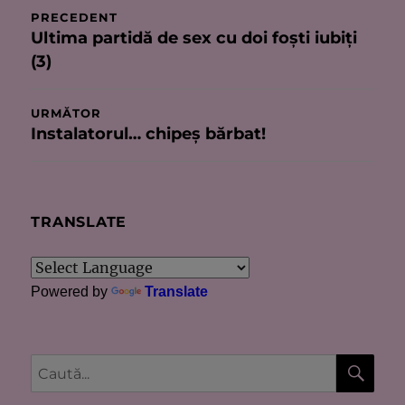
Navigare
PRECEDENT
Ultima partidă de sex cu doi foşti iubiţi
Articolul
în
(3)
anterior:
articole
URMĂTOR
Instalatorul… chipeş bărbat!
Articolul
următor:
TRANSLATE
Powered by
Translate
CĂU
Caută
după: