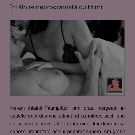
Întâlnire neprogramată cu Mimi
Ne-am întâlnit întâmplător prin oraș, mergeam în
spatele unei doamne admirând cu interes acel fund
ce se mișca provocator în fața mea. Îmi doream să
cunosc proprietara acelui poponeț superb. Am grăbit