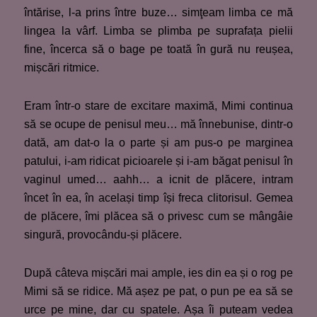
întărise, l-a prins între buze… simţeam limba ce mă
lingea la vârf. Limba se plimba pe suprafața pielii
fine, încerca să o bage pe toată în gură nu reușea,
mișcări ritmice.
Eram într-o stare de excitare maximă, Mimi continua
să se ocupe de penisul meu… mă înnebunise, dintr-o
dată, am dat-o la o parte și am pus-o pe marginea
patului, i-am ridicat picioarele și i-am băgat penisul în
vaginul umed… aahh… a icnit de plăcere, intram
încet în ea, în același timp își freca clitorisul. Gemea
de plăcere, îmi plăcea să o privesc cum se mângâie
singură, provocându-și plăcere.
După câteva mișcări mai ample, ies din ea și o rog pe
Mimi să se ridice. Mă așez pe pat, o pun pe ea să se
urce pe mine, dar cu spatele. Așa îi puteam vedea