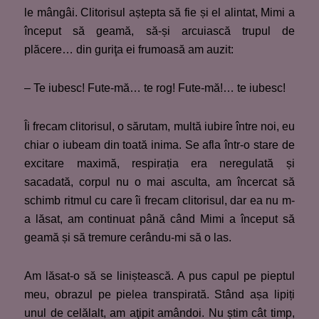
le mângâi. Clitorisul aștepta să fie și el alintat, Mimi a
început să geamă, să-și arcuiască trupul de
plăcere… din guriţa ei frumoasă am auzit:
– Te iubesc! Fute-mă… te rog! Fute-mă!… te iubesc!
Îi frecam clitorisul, o sărutam, multă iubire între noi, eu
chiar o iubeam din toată inima. Se afla într-o stare de
excitare maximă, respirația era neregulată și
sacadată, corpul nu o mai asculta, am încercat să
schimb ritmul cu care îi frecam clitorisul, dar ea nu m-
a lăsat, am continuat până când Mimi a început să
geamă și să tremure cerându-mi să o las.
Am lăsat-o să se liniștească. A pus capul pe pieptul
meu, obrazul pe pielea transpirată. Stând așa lipiți
unul de celălalt, am aţipit amândoi. Nu știm cât timp,