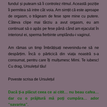
fundul și puteam să îi controlez ritmul. Această poziție
îi permitea să intre cât voia. Am simțit că este aproape
de orgasm, o trăgeam de fese spre mine cu putere.
Câteva clipe mai târziu a avut orgasm, eu am
continuat să o apăs pe fese până când am ejaculat în
interiorul ei, sperma fierbinte umplându-i vaginul.
Am rămas un timp îmbrățișați nevenindu-ne să ne
despărțim. Încă o părticică din viața noastră s-a
consumat, pentru care îți mulțumesc Mimi. Te iubesc!
Cu drag, Ursulețul tău!
Poveste scrisa de Ursulețul
Dacă ţi-a plăcut ceea ce ai citit… nu beau cafea…
dar cu o prăjitură mă poţi cumpăra… ador
“savarina”.