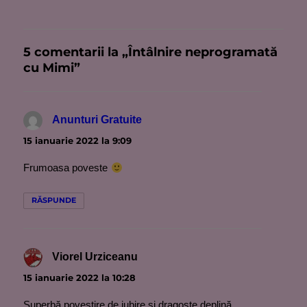
5 comentarii la „Întâlnire neprogramată
cu Mimi”
Anunturi Gratuite
spune:
15 ianuarie 2022 la 9:09
Frumoasa poveste
RĂSPUNDE
Viorel Urziceanu
spune:
15 ianuarie 2022 la 10:28
Superbă povestire de iubire și dragoste deplină