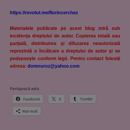
https://revolut.me/florincerchez
M
aterialele publicate pe acest blog intră sub
incidenţa dreptului de autor. Copierea totală sau
parţială, distribuirea şi difuzarea neautorizată
reprezintă o încălcare a dreptului de autor şi se
pedepseşte conform legii. Pentru contact folosiţi
adresa:
domnuroz@yahoo.com
Partajează asta:
Facebook
X
Tumblr
Mai mult