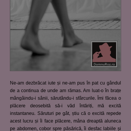
Ne-am dezbrăcat iute și ne-am pus în pat cu gândul
de a continua de unde am rămas. Am luat-o în brațe
mângâindu-i sânii, sărutându-i sfârcurile. Îmi făcea o
plăcere deosebită să-i văd întăriți, mă excită
instantaneu. Săruturi pe gât, știu că o excită repede
acest lucru și îi face plăcere, mâna dreaptă aluneca
pe abdomen, cobor spre păsărică, îi desfac labiile și