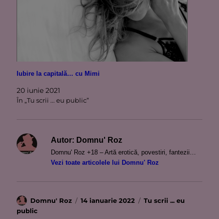
Iubire la capitală… cu Mimi
20 iunie 2021
În „Tu scrii ... eu public”
Autor:
Domnu' Roz
Domnu' Roz +18 – Artă erotică, povestiri, fantezii…
Vezi toate articolele lui Domnu' Roz
Autor
Publicat
Categorii
Domnu' Roz
14 ianuarie 2022
Tu scrii ... eu
pe
public