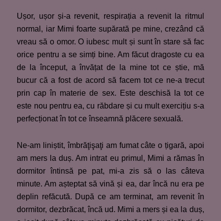
Ușor, ușor și-a revenit, respirația a revenit la ritmul
normal, iar Mimi foarte supărată pe mine, crezând că
vreau să o omor. O iubesc mult și sunt în stare să fac
orice pentru a se simți bine. Am făcut dragoste cu ea
de la început, a învățat de la mine tot ce știe, mă
bucur că a fost de acord să facem tot ce ne-a trecut
prin cap în materie de sex. Este deschisă la tot ce
este nou pentru ea, cu răbdare și cu mult exercițiu s-a
perfecționat în tot ce înseamnă plăcere sexuală.
Ne-am liniștit, îmbrăţişaţi am fumat câte o țigară, apoi
am mers la duș. Am intrat eu primul, Mimi a rămas în
dormitor întinsă pe pat, mi-a zis să o las câteva
minute. Am așteptat să vină și ea, dar încă nu era pe
deplin refăcută. După ce am terminat, am revenit în
dormitor, dezbrăcat, încă ud. Mimi a mers și ea la duș,