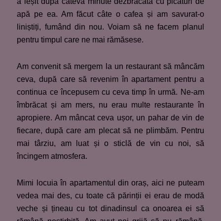
a ieșit după câteva minute dezbrăcată cu picături de
apă pe ea. Am făcut câte o cafea și am savurat-o
liniștiți, fumând din nou. Voiam să ne facem planul
pentru timpul care ne mai rămăsese.
Am convenit să mergem la un restaurant să mâncăm
ceva, după care să revenim în apartament pentru a
continua ce începusem cu ceva timp în urmă. Ne-am
îmbrăcat și am mers, nu erau multe restaurante în
apropiere. Am mâncat ceva ușor, un pahar de vin de
fiecare, după care am plecat să ne plimbăm. Pentru
mai târziu, am luat și o sticlă de vin cu noi, să
încingem atmosfera.
Mimi locuia în apartamentul din oraș, aici ne puteam
vedea mai des, cu toate că părinții ei erau de modă
veche și țineau cu tot dinadinsul ca onoarea ei să