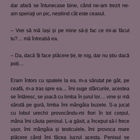
dar afară se întunecase bine, când ne-am trezit ne-
am speriaţi un pic, neștiind cât este ceasul.
– Vrei să mă lași și pe mine să-ți fac ce mi-ai făcut
tu?… mă întreabă ea.
– Da, dacă îți face plăcere ție, te rog, dar nu știu dacă
poți…
Eram întors cu spatele la ea, m-a sărutat pe gât, pe
ceafă, m-a tras spre ea… îmi suge sfârcurile, acestea
se întăresc, se joacă cu limba în jurul lor… vine și mă
sărută pe gură, limba îmi mângâia buzele. S-a jucat
cu lobul urechii provocându-mi fiori în tot corpul,
mâna îmi căuta penisul. L-a găsit, a început să-l frece
ușor, îmi mângâia și testiculele, îmi provoca mare
plăcere când îmi făcea lucrul acesta. Penisul se