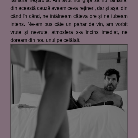
rămână neștirbită. Am avut noi grijă să nu rămână,
din această cauză aveam ceva rețineri, dar și așa, din
când în când, ne întâlneam câteva ore și ne iubeam
intens. Ne-am pus câte un pahar de vin, am vorbit
vrute și nevrute, atmosfera s-a încins imediat, ne
doream din nou unul pe celălalt.