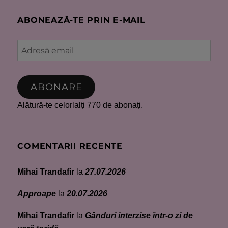
ABONEAZĂ-TE PRIN E-MAIL
Adresă
email
ABONARE
Alătură-te celorlalți 770 de abonați.
COMENTARII RECENTE
Mihai Trandafir
la
27.07.2026
Approape
la
20.07.2026
Mihai Trandafir
la
Gânduri interzise într-o zi de