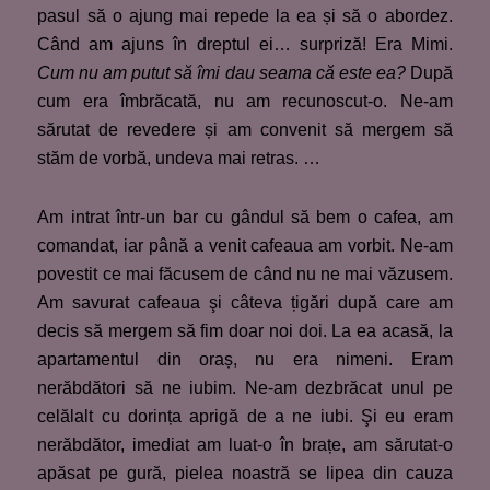
pasul să o ajung mai repede la ea și să o abordez.
Când am ajuns în dreptul ei… surpriză! Era Mimi.
Cum nu am putut să îmi dau seama că este ea?
După
cum era îmbrăcată, nu am recunoscut-o. Ne-am
sărutat de revedere și am convenit să mergem să
stăm de vorbă, undeva mai retras. …
Am intrat într-un bar cu gândul să bem o cafea, am
comandat, iar până a venit cafeaua am vorbit. Ne-am
povestit ce mai făcusem de când nu ne mai văzusem.
Am savurat cafeaua şi câteva țigări după care am
decis să mergem să fim doar noi doi. La ea acasă, la
apartamentul din oraș, nu era nimeni. Eram
nerăbdători să ne iubim. Ne-am dezbrăcat unul pe
celălalt cu dorința aprigă de a ne iubi. Şi eu eram
nerăbdător, imediat am luat-o în brațe, am sărutat-o
apăsat pe gură, pielea noastră se lipea din cauza