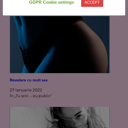
GDPR Cookie settings
ACCEPT
În „Tu scrii ... eu public”
Revedere cu mult sex
27 ianuarie 2022
În „Tu scrii ... eu public”