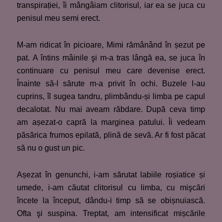
transpirației, îi mângâiam clitorisul, iar ea se juca cu
penisul meu semi erect.
M-am ridicat în picioare, Mimi rămânând în șezut pe
pat. A întins mâinile şi m-a tras lângă ea, se juca în
continuare cu penisul meu care devenise erect.
Înainte să-l sărute m-a privit în ochi. Buzele l-au
cuprins, îl sugea tandru, plimbându-și limba pe capul
decalotat. Nu mai aveam răbdare. După ceva timp
am așezat-o capră la marginea patului. Îi vedeam
păsărica frumos epilată, plină de sevă. Ar fi fost păcat
să nu o gust un pic.
Așezat în genunchi, i-am sărutat labiile roșiatice și
umede, i-am căutat clitorisul cu limba, cu mişcări
încete la început, dându-i timp să se obișnuiască.
Ofta şi suspina. Treptat, am intensificat mișcările