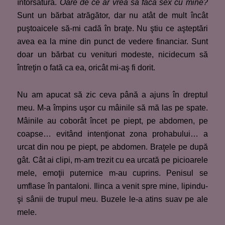
întorsătură.
Oare de ce ar vrea să facă sex cu mine?
Sunt un bărbat atrăgător, dar nu atât de mult încât
puştoaicele să-mi cadă în braţe. Nu ştiu ce aşteptări
avea ea la mine din punct de vedere financiar. Sunt
doar un bărbat cu venituri modeste, nicidecum să
întreţin o fată ca ea, oricât mi-aş fi dorit.
Nu am apucat să zic ceva până a ajuns în dreptul
meu. M-a împins uşor cu mâinile să mă las pe spate.
Mâinile au coborât încet pe piept, pe abdomen, pe
coapse… evitând intenţionat zona prohabului… a
urcat din nou pe piept, pe abdomen. Braţele pe după
gât. Cât ai clipi, m-am trezit cu ea urcată pe picioarele
mele, emoţii puternice m-au cuprins. Penisul se
umflase în pantaloni. Ilinca a venit spre mine, lipindu-
şi sânii de trupul meu. Buzele le-a atins suav pe ale
mele.