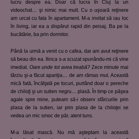
lucru despre ea. Doar că lucra în Cluj la un
videochat… şi nimic mai mult. Cu o uşoară reţinere
am urcat cu fata în apartament. M-a invitat să iau loc
în living, iar ea a dispărut rapid din peisaj. Ba pe la
bucătărie, ba prin dormitor.
Până la urmă a venit cu o cafea, dar am avut reţinere
să beau din ea. Ilinca s-a scuzat spunându-mi că vine
imediat.
Oare unde tot avea treabă?
Zece minute mai
târziu şi-a făcut apariţia… de am rămas mut. Această
mică fată, încălţată pe tocuri, purtând doar o pereche
de chiloţi şi un sutien negru… plasă. În timp ce păşea
agale spre mine, puteam să-i observ sfârcurile prin
plasa de la sutien, iar prin plasa de la chiloţei se
vedea un mic smoc de păr, atent tuns.
M-a lăsat mască. Nu mă aşteptam la această