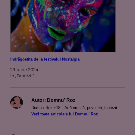
Îndrăgostita de la festivalul Nostalgia
29 iunie 2024
În „Fantezii”
Autor:
Domnu' Roz
Domnu' Roz +18 – Artă erotică, povestiri, fantezii…
Vezi toate articolele lui Domnu' Roz