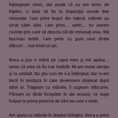
înţelegeam nimic, dar poate că nu era nimic de
înţeles, ci doar să fiu la dispoziţia aceste fete
minunate. I-am prins trupul din lateral, mâinile au
urcat către sâni, i-am prins… aahh… nu aveam
cuvinte prin care să descriu cât de minunaţi erau. Mă
fascinau teribil. I-am prins cu gura unul dintre
sfârcuri… mai timid un pic.
Ilinca a pus o mână pe capul meu şi mă apăsa…
semn că vrea să fiu mai hotărât. Mi-am mutat atenţia
şi la celălalt. Nu ştiu cum de s-a întâmplat, dar m-am
trezit în ipostaza în care devenisem disperat după
sânii ei. Trăgeam cu mâinile, îi sugeam sfârcurile.
Păream un tânăr începător în ale sexului, ce suge
hulpav la prima pereche de sâni pe care o vede.
Am ajuns cu mâinile în dreptul chiloţilor. Ilinca a prins