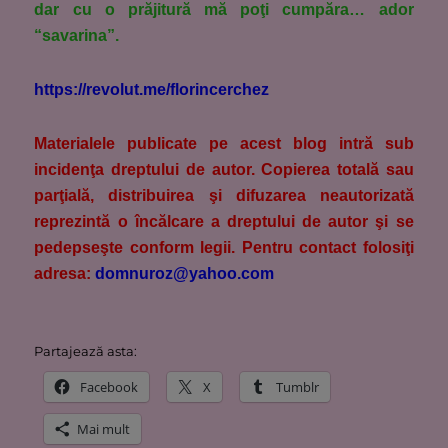
dar cu o prăjitură mă poţi cumpăra… ador
“savarina”.
https://revolut.me/florincerchez
M
aterialele publicate pe acest blog intră sub
incidenţa dreptului de autor. Copierea totală sau
parţială, distribuirea şi difuzarea neautorizată
reprezintă o încălcare a dreptului de autor şi se
pedepseşte conform legii. Pentru contact folosiţi
adresa:
domnuroz@yahoo.com
Partajează asta:
Facebook
X
Tumblr
Mai mult