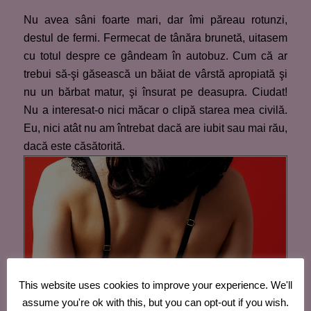
Nu avea sâni foarte mari, dar îmi păreau rotunzi,
destul de fermi. Fermecat de tânăra brunetă, uitasem
cu totul despre ce gândeam în autobuz. Cum că ar
trebui să-şi găsească un băiat de vârstă apropiată şi
nu un bărbat matur, şi însurat pe deasupra. Ciudat!
Nu a interesat-o nici măcar o clipă starea mea civilă.
Eu, nici atât nu am întrebat dacă are iubit sau mai rău,
dacă este căsătorită.
This website uses cookies to improve your experience. We'll
assume you're ok with this, but you can opt-out if you wish.