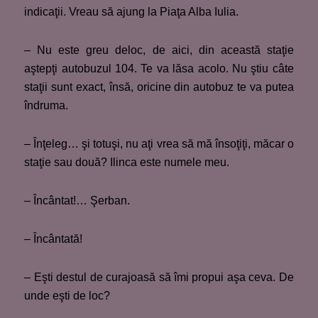
indicaţii. Vreau să ajung la Piaţa Alba Iulia.
– Nu este greu deloc, de aici, din această staţie
aştepţi autobuzul 104. Te va lăsa acolo. Nu ştiu câte
staţii sunt exact, însă, oricine din autobuz te va putea
îndruma.
– Înţeleg… şi totuşi, nu aţi vrea să mă însoţiţi, măcar o
staţie sau două? Ilinca este numele meu.
– Încântat!… Şerban.
– Încântată!
– Eşti destul de curajoasă să îmi propui aşa ceva. De
unde eşti de loc?