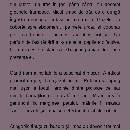
din lateral, i-a tras în jos, până când i-au decorat
gleznele frumoase. Micul smoc de păr, ca o dungă
îngustă deasupra pubisului mă incita. Buzele au
coborât spre abdomen… palmele urcau şi coborau
pe linia trupului… buzele i-au atins pubisul. Un
parfum de fată tânără mi-a delectat papilele olfactive.
Fata asta este în stare să te bage în pământ doar prin
prezenţa ei.
Când i-am atins labiile a suspinat din scurt. A ridicat
piciorul drept şi l-a aşezat pe pat. Puteam să ajung
mai uşor la locul fierbinte dintre picioare ce iau
minţile bărbaţilor, dar nu atât de facil. M-am pus în
genunchi la marginea patului, mâinile îi masau
sânii… buzele şi limba se delectau din labiile subţiri.
Atingerile finuţe cu buzele şi limba au devenit tot mai