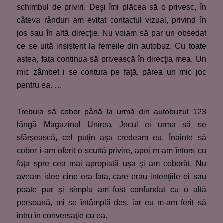
schimbul de priviri. Deşi îmi plăcea să o privesc, în
câteva rânduri am evitat contactul vizual, privind în
jos sau în altă direcţie. Nu voiam să par un obsedat
ce se uită insistent la femeile din autobuz. Cu toate
astea, fata continua să privească în direcţia mea. Un
mic zâmbet i se contura pe faţă, părea un mic joc
pentru ea. …
Trebuia să cobor până la urmă din autobuzul 123
lângă Magazinul Unirea. Jocul ei urma să se
sfârşească, cel puţin aşa credeam eu. Înainte să
cobor i-am oferit o scurtă privire, apoi m-am întors cu
faţa spre cea mai apropiată uşa şi am coborât. Nu
aveam idee cine era fata, care erau intenţiile ei sau
poate pur şi simplu am fost confundat cu o altă
persoană, mi se întâmplă des, iar eu m-am ferit să
intru în conversaţie cu ea.