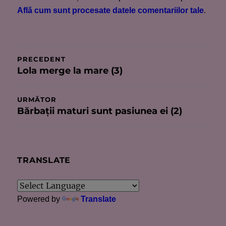
Află cum sunt procesate datele comentariilor tale
.
Navigare
PRECEDENT
Lola merge la mare (3)
Articolul
în
anterior:
articole
URMĂTOR
Bărbaţii maturi sunt pasiunea ei (2)
Articolul
următor:
TRANSLATE
Powered by
Translate