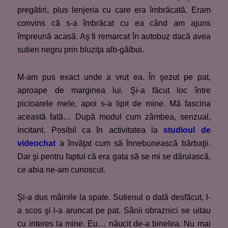
pregătiri, plus lenjeria cu care era îmbrăcată. Eram
convins că s-a îmbrăcat cu ea când am ajuns
împreună acasă. Aş fi remarcat în autobuz dacă avea
sutien negru prin bluziţa alb-gălbui.
M-am pus exact unde a vrut ea. În şezut pe pat,
aproape de marginea lui. Şi-a făcut loc între
picioarele mele, apoi s-a lipit de mine. Mă fascina
această fată… După modul cum zâmbea, senzual,
incitant. Posibil ca în activitatea la
studioul de
videochat
a învăţat cum să înnebunească bărbaţii.
Dar şi pentru faptul că era gata să se mi se dăruiască,
ce abia ne-am cunoscut.
Şi-a dus mâinile la spate. Sutienul o dată desfăcut, l-
a scos şi l-a aruncat pe pat. Sânii obraznici se uitau
cu interes la mine. Eu… năucit de-a binelea. Nu mai