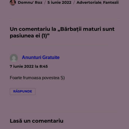
Autor
Publicat
Categorii
Domnu' Roz
5 iunie 2022
Advertoriale
,
Fantezii
pe
Un comentariu la „Bărbaţii maturi sunt
pasiunea ei (1)”
Anunturi Gratuite
spune:
7 iunie 2022 la 8:45
Foarte frumoasa povestea Ș)
RĂSPUNDE
Lasă un comentariu