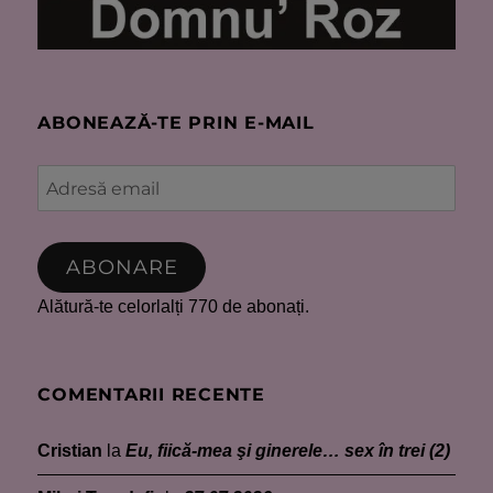
ABONEAZĂ-TE PRIN E-MAIL
Adresă
email
ABONARE
Alătură-te celorlalți 770 de abonați.
COMENTARII RECENTE
Cristian
la
Eu, fiică-mea şi ginerele… sex în trei (2)