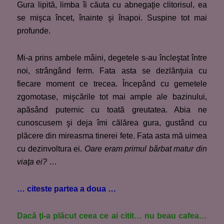
Gura lipită, limba îi căuta cu abnegaţie clitorisul, ea
se mişca încet, înainte şi înapoi. Suspine tot mai
profunde.
Mi-a prins ambele mâini, degetele s-au încleştat între
noi, strângând ferm. Fata asta se dezlănţuia cu
fiecare moment ce trecea. Începând cu gemetele
zgomotase, mişcările tot mai ample ale bazinului,
apăsând puternic cu toată greutatea. Abia ne
cunoscusem şi deja îmi călărea gura, gustând cu
plăcere din mireasma tinerei fete. Fata asta mă uimea
cu dezinvoltura ei.
Oare eram primul bărbat matur din
viaţa ei?
…
… citeste partea a doua …
Dacă ţi-a plăcut ceea ce ai citit… nu beau cafea…