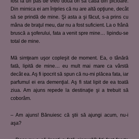
fost la un pas de vreo două ori să cadă din picioare.
Din mimica ei am înţeles că nu are altă opţiune, decât
să se prindă de mine. Şi asta a şi făcut, s-a prins cu
mâna de braţul meu, dar nu a fost suficient. La o frână
bruscă a şoferului, fata a venit spre mine… lipindu-se
total de mine.
Mă simţeam uşor copleşit de moment. Ea, o tânără
fată, lipită de mine… eu mult mai mare ca vârstă
decât ea. Aş fi ipocrit să spun că nu-mi plăcea fata, iar
parfumul ei era demenţial. Aş fi stat lipit de ea toată
ziua. Am ajuns repede la destinaţie şi a trebuit să
coborâm.
– Am ajuns! Bănuiesc că ştii să ajungi acum, nu-i
aşa?