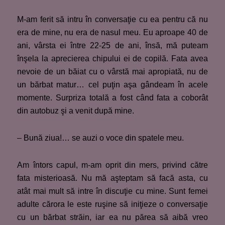
M-am ferit să intru în conversaţie cu ea pentru că nu
era de mine, nu era de nasul meu. Eu aproape 40 de
ani, vârsta ei între 22-25 de ani, însă, mă puteam
înşela la aprecierea chipului ei de copilă. Fata avea
nevoie de un băiat cu o vârstă mai apropiată, nu de
un bărbat matur… cel puţin aşa gândeam în acele
momente. Surpriza totală a fost când fata a coborât
din autobuz şi a venit după mine.
– Bună ziua!… se auzi o voce din spatele meu.
Am întors capul, m-am oprit din mers, privind către
fata misterioasă. Nu mă aşteptam să facă asta, cu
atât mai mult să intre în discuţie cu mine. Sunt femei
adulte cărora le este ruşine să iniţieze o conversaţie
cu un bărbat străin, iar ea nu părea să aibă vreo