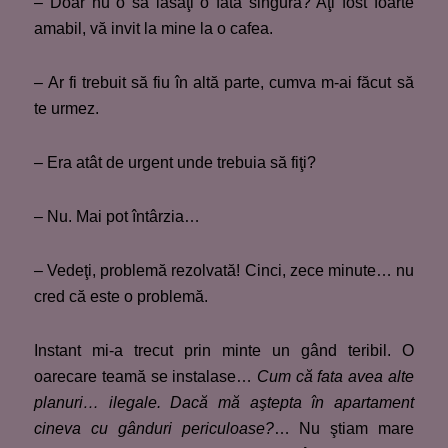
– Doar nu o să lasaţi o fată singură? Aţi fost foarte
amabil, vă invit la mine la o cafea.
– Ar fi trebuit să fiu în altă parte, cumva m-ai făcut să
te urmez.
– Era atât de urgent unde trebuia să fiţi?
– Nu. Mai pot întârzia…
– Vedeţi, problemă rezolvată! Cinci, zece minute… nu
cred că este o problemă.
Instant mi-a trecut prin minte un gând teribil. O
oarecare teamă se instalase…
Cum că fata avea alte
planuri… ilegale. Dacă mă aştepta în apartament
cineva cu gânduri periculoase?
… Nu ştiam mare