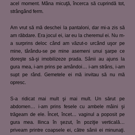
acel moment. Mâna micuţă, încerca să cuprindă tot,
strângând ferm.
Am vrut să mă deschei la pantaloni, dar mi-a zis să
am răbdare. Era jocul ei, iar eu la cheremul ei. Nu m-
a surprins deloc când am văzut-o urcând uşor pe
mine, târându-se pe mine asemeni unui şarpe ce
doreşte să-şi imobilizeze prada. Sânii au ajuns la
gura mea, i-am prins pe amândoi… i-am strâns, i-am
supt pe rând. Gemetele ei mă invitau să nu mă
opresc.
S-a ridicat mai mult şi mai mult. Un sărut pe
abdomen… i-am prins fesele cu ambele mâini şi
trăgeam de ele. Încet, încet… vaginul a poposit pe
gura mea. Ilinca în şezut, în poziţie verticală…
priveam printre coapsele ei, către sânii ei minunaţi.