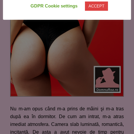
GDPR Cookie settings
ACCEPT
Nu m-am opus când m-a prins de mâini şi m-a tras
după ea în dormitor. De cum am intrat, m-a atras
imediat atmosfera. Camera slab luminată, romantică,
incitantă. De asta a avut nevoie de timp pentru