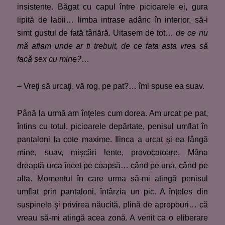
insistente. Băgat cu capul între picioarele ei, gura
lipită de labii… limba intrase adânc în interior, să-i
simt gustul de fată tânără. Uitasem de tot…
de ce nu
mă aflam unde ar fi trebuit, de ce fata asta vrea să
facă sex cu mine?
…
– Vreţi să urcaţi, vă rog, pe pat?… îmi spuse ea suav.
Până la urmă am înţeles cum dorea. Am urcat pe pat,
întins cu totul, picioarele depărtate, penisul umflat în
pantaloni la cote maxime. Ilinca a urcat şi ea lângă
mine, suav, mişcări lente, provocatoare. Mâna
dreaptă urca încet pe coapsă… când pe una, când pe
alta. Momentul în care urma să-mi atingă penisul
umflat prin pantaloni, întârzia un pic. A înţeles din
suspinele şi privirea năucită, plină de apropouri… că
vreau să-mi atingă acea zonă. A venit ca o eliberare