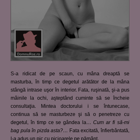
S-a ridicat de pe scaun, cu mâna dreaptă se
masturba, în timp ce degetul arătător de la mâna
stângă intrase uşor în interior. Fata, ruşinată, şi-a pus
mâinile la ochi, aşteptând cuminte să se încheie
consultaţia. Mintea doctorului i se întunecase,
continua să se masturbeze şi să o penetreze cu
degetul, în timp ce se gândea la…
Cum ar fi să-mi
bag pula în pizda asta?
… Fata excitată, înfierbântată,
l-a adus un pic cu picioarele pe pământ.