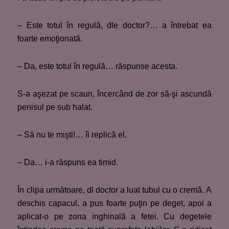
– Este totul în regulă, dle doctor?… a întrebat ea
foarte emoţionată.
– Da, este totul în regulă… răspunse acesta.
S-a aşezat pe scaun, încercând de zor să-şi ascundă
penisul pe sub halat.
– Să nu te mişti!… îi replică el.
– Da… i-a răspuns ea timid.
În clipa următoare, dl doctor a luat tubul cu o cremă. A
deschis capacul, a pus foarte puţin pe deget, apoi a
aplicat-o pe zona inghinală a fetei. Cu degetele