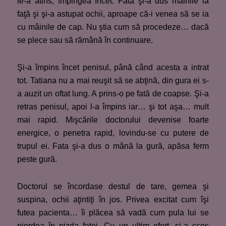
le-a atins, împingea încet. Fata şi-a dus mâinile la
faţă şi şi-a astupat ochii, aproape că-i venea să se ia
cu mâinile de cap. Nu ştia cum să procedeze… dacă
se plece sau să rămână în continuare.
Şi-a împins încet penisul, până când acesta a intrat
tot. Tatiana nu a mai reuşit să se abţină, din gura ei s-
a auzit un oftat lung. A prins-o pe fată de coapse. Şi-a
retras penisul, apoi l-a împins iar… şi tot aşa… mult
mai rapid. Mişcările doctorului devenise foarte
energice, o penetra rapid, lovindu-se cu putere de
trupul ei. Fata şi-a dus o mână la gură, apăsa ferm
peste gură.
Doctorul se încordase destul de tare, gemea şi
suspina, ochii aţintiţi în jos. Privea excitat cum îşi
futea pacienta… îi plăcea să vadă cum pula lui se
pierdea în pizda fetei. Cu un ultim efort, şi-a scos