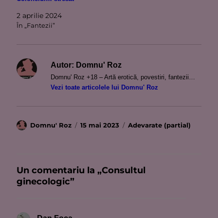
2 aprilie 2024
În „Fantezii”
Autor:
Domnu' Roz
Domnu' Roz +18 – Artă erotică, povestiri, fantezii…
Vezi toate articolele lui Domnu' Roz
Autor
Publicat
Categorii
Domnu' Roz
15 mai 2023
Adevarate (partial)
pe
Un comentariu la „Consultul
ginecologic”