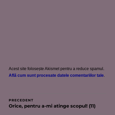
Acest site folosește Akismet pentru a reduce spamul.
Află cum sunt procesate datele comentariilor tale
.
Navigare
PRECEDENT
Orice, pentru a-mi atinge scopul! (11)
Articolul
în
anterior: