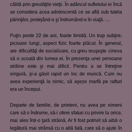
călită prin greutăţile vieţii. În adâncul sufletului ei încă
se considera acea adolescentă ce se află sub tutela
părinţilor, protejând-o şi îndrumând-o în viaţă. …
Puţin peste 22 de ani, foarte timidă. Un trup subţire,
picioare lungi, aspect fizic foarte plăcut. În general,
are dificultăţi de socializare, cu greu reuşeşte cineva
să o scoată din lumea ei. În prezenţa unei persoane
străine este şi mai dificil. Pentru a se întreţine
singură, şi-a găsit rapid un loc de muncă. Cum nu
avea experienţă la nimic, să aşeze marfă pe rafturi
era un început.
Departe de familie, de prieteni, nu avea pe nimeni
care să o îndrume, să-i ofere sfaturi cu privire la orice,
mai ales într-o ţară străină. Ar fi fost potrivit să aibă o
legătură mai strânsă cu o altă fată, care să o ajute în