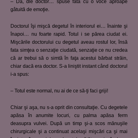
– Da, dle doctor… spuse fata cu o voce aproape
gâtuită de emoţie.
Doctorul îşi mişcă degetul în interiorul ei… înainte şi
înapoi… nu foarte rapid. Totul i se părea ciudat ei.
Mişcările doctorului cu degetul aveau rostul lor, însă
fata simţea o senzaţie ciudată, senzaţie ce nu credea
că ar trebui să o simtă în faţa acestui bărbat străin,
chiar dacă era doctor. S-a liniştit instant când doctorul
i-a spus:
– Totul este normal, nu ai de ce să-ţi faci griji!
Chiar şi aşa, nu s-a oprit din consultaţie. Cu degetele
apăsa în anumite locuri, cu palma apăsa ferm
deasupra vulvei. După un timp şi-a scos mănuşile
chirurgicale şi a continuat acelaşi mişcări ca şi mai