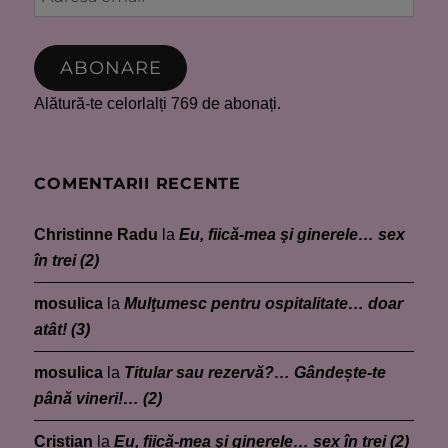
email
ABONARE
Alătură-te celorlalți 769 de abonați.
COMENTARII RECENTE
Christinne Radu
la
Eu, fiică-mea şi ginerele… sex
în trei (2)
mosulica
la
Mulţumesc pentru ospitalitate… doar
atât! (3)
mosulica
la
Titular sau rezervă?… Gândește-te
până vineri!… (2)
Cristian
la
Eu, fiică-mea şi ginerele… sex în trei (2)