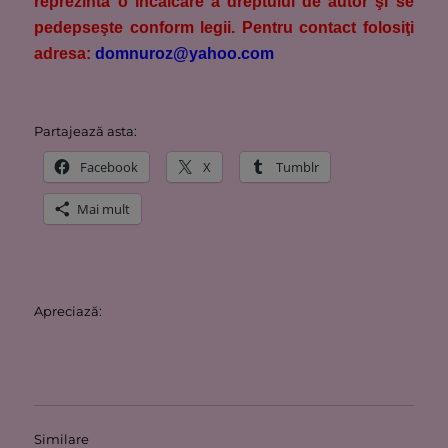
reprezintă o încălcare a dreptului de autor şi se
pedepseşte conform legii. Pentru contact folosiţi
adresa:
domnuroz@yahoo.com
Partajează asta:
Facebook
X
Tumblr
Mai mult
Apreciază:
Similare