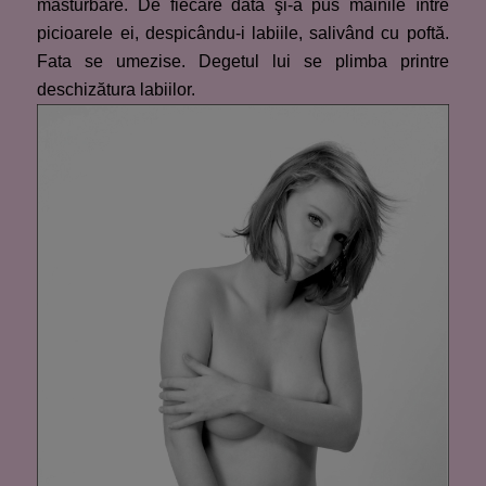
masturbare. De fiecare dată şi-a pus mâinile între
picioarele ei, despicându-i labiile, salivând cu poftă.
Fata se umezise. Degetul lui se plimba printre
deschizătura labiilor.