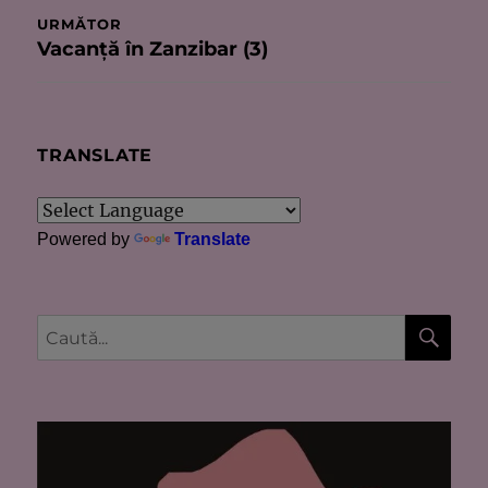
articole
URMĂTOR
Vacanţă în Zanzibar (3)
Articolul
următor:
TRANSLATE
Powered by
Translate
CĂU
Caută
după: