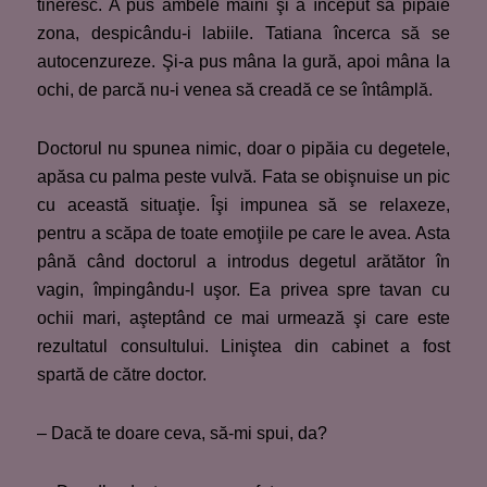
tineresc. A pus ambele mâini şi a început să pipăie
zona, despicându-i labiile. Tatiana încerca să se
autocenzureze. Şi-a pus mâna la gură, apoi mâna la
ochi, de parcă nu-i venea să creadă ce se întâmplă.
Doctorul nu spunea nimic, doar o pipăia cu degetele,
apăsa cu palma peste vulvă. Fata se obişnuise un pic
cu această situaţie. Îşi impunea să se relaxeze,
pentru a scăpa de toate emoţiile pe care le avea. Asta
până când doctorul a introdus degetul arătător în
vagin, împingându-l uşor. Ea privea spre tavan cu
ochii mari, aşteptând ce mai urmează şi care este
rezultatul consultului. Liniştea din cabinet a fost
spartă de către doctor.
– Dacă te doare ceva, să-mi spui, da?