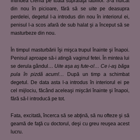
întindea crema pe toată suprafaţa labiilor. S-a ridicat
din nou în picioare, fără să se uite pe deasupra
perdelei, degetul l-a introdus din nou în interiorul ei,
penisul l-a scos afară de sub halat şi a început să se
masturbeze din nou.
În timpul masturbării îşi mişca trupul înainte şi înapoi.
Penisul aproape să-i atingă vaginul fetei. În mintea lui
se derula gândul…
Uite aşa aş fute-o!…
Ce i-aş băga
pula în pizdă acum!…
După un timp a schimbat
degetul. De data asta l-a introdus în interiorul ei pe
cel mijlociu, făcând aceleaşi mişcări înainte şi înapoi,
fără să-l introducă pe tot.
Fata, excitată, încerca să se abţină, să nu ofteze şi să
geamă de faţă cu doctorul, deşi cu greu reuşea acest
lucru.