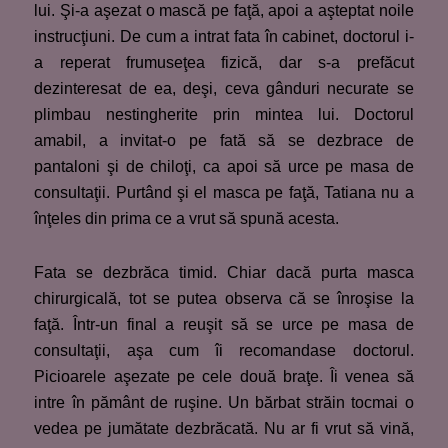
lui. Şi-a aşezat o mască pe faţă, apoi a aşteptat noile
instrucţiuni. De cum a intrat fata în cabinet, doctorul i-
a reperat frumuseţea fizică, dar s-a prefăcut
dezinteresat de ea, deşi, ceva gânduri necurate se
plimbau nestingherite prin mintea lui. Doctorul
amabil, a invitat-o pe fată să se dezbrace de
pantaloni şi de chiloţi, ca apoi să urce pe masa de
consultaţii. Purtând şi el masca pe faţă, Tatiana nu a
înţeles din prima ce a vrut să spună acesta.
Fata se dezbrăca timid. Chiar dacă purta masca
chirurgicală, tot se putea observa că se înroşise la
faţă. Într-un final a reuşit să se urce pe masa de
consultaţii, aşa cum îi recomandase doctorul.
Picioarele aşezate pe cele două braţe. Îi venea să
intre în pământ de ruşine. Un bărbat străin tocmai o
vedea pe jumătate dezbrăcată. Nu ar fi vrut să vină,