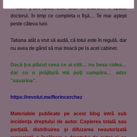
– Cum ţi-am spus, este totul în ordine… îi spuse
doctorul, în timp ce completa o fişă… Te mai aştept
peste câteva luni.
Tatiana atât a vrut să audă, că totul este în regulă, dar
nu avea de gând să mai treacă pe la acel cabinet.
Dacă ţi-a plăcut ceea ce ai citit… nu beau cafea…
dar cu o prăjitură mă poţi cumpăra… ador
“savarina”.
https://revolut.me/florincerchez
M
aterialele publicate pe acest blog intră sub
incidenţa dreptului de autor. Copierea totală sau
parţială, distribuirea şi difuzarea neautorizată