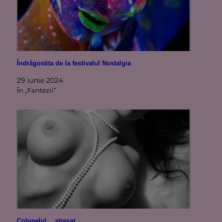
Îndrăgostita de la festivalul Nostalgia
29 iunie 2024
În „Fantezii”
Colonelul… stresat