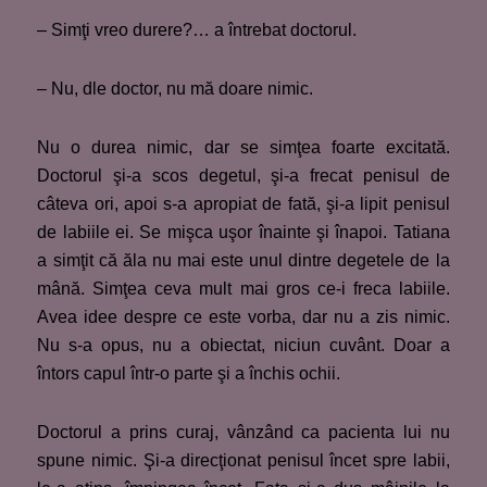
– Simţi vreo durere?… a întrebat doctorul.
– Nu, dle doctor, nu mă doare nimic.
Nu o durea nimic, dar se simţea foarte excitată.
Doctorul şi-a scos degetul, şi-a frecat penisul de
câteva ori, apoi s-a apropiat de fată, şi-a lipit penisul
de labiile ei. Se mişca uşor înainte şi înapoi. Tatiana
a simţit că ăla nu mai este unul dintre degetele de la
mână. Simţea ceva mult mai gros ce-i freca labiile.
Avea idee despre ce este vorba, dar nu a zis nimic.
Nu s-a opus, nu a obiectat, niciun cuvânt. Doar a
întors capul într-o parte şi a închis ochii.
Doctorul a prins curaj, vânzând ca pacienta lui nu
spune nimic. Şi-a direcţionat penisul încet spre labii,