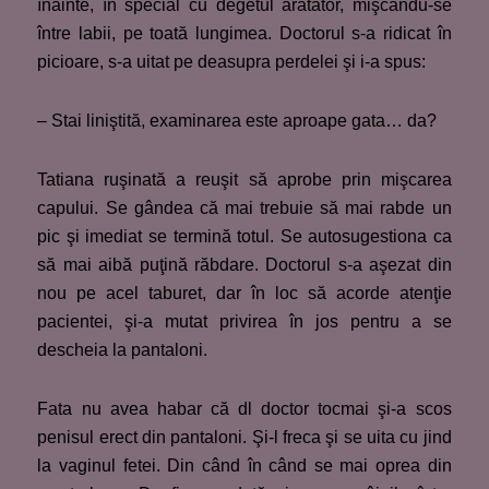
înainte, în special cu degetul arătător, mişcându-se
între labii, pe toată lungimea. Doctorul s-a ridicat în
picioare, s-a uitat pe deasupra perdelei şi i-a spus:
– Stai liniştită, examinarea este aproape gata… da?
Tatiana ruşinată a reuşit să aprobe prin mişcarea
capului. Se gândea că mai trebuie să mai rabde un
pic şi imediat se termină totul. Se autosugestiona ca
să mai aibă puţină răbdare. Doctorul s-a aşezat din
nou pe acel taburet, dar în loc să acorde atenţie
pacientei, şi-a mutat privirea în jos pentru a se
descheia la pantaloni.
Fata nu avea habar că dl doctor tocmai şi-a scos
penisul erect din pantaloni. Şi-l freca şi se uita cu jind
la vaginul fetei. Din când în când se mai oprea din