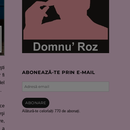
şti
ABONEAZĂ-TE PRIN E-MAIL
 fi
del
Adresă
…
email
ABONARE
 ce
Alătură-te celorlalți 770 de abonați.
eşi
re,
e a