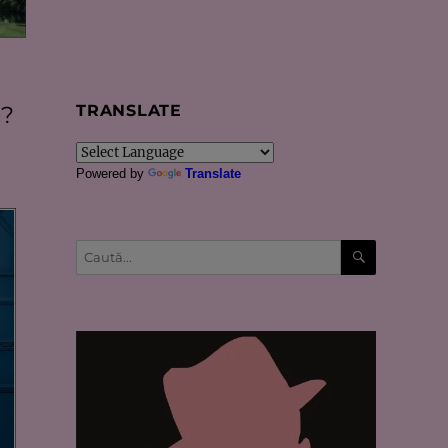
a?
TRANSLATE
Powered by
Translate
CĂUTARE
Caută
după: