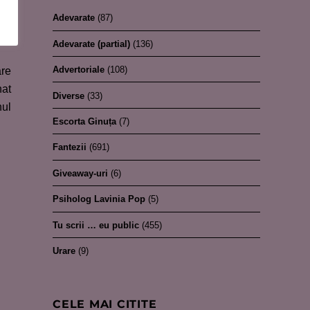
Adevarate
(87)
Adevarate (partial)
(136)
Advertoriale
(108)
are
hat
Diverse
(33)
nul
Escorta Ginuța
(7)
Fantezii
(691)
Giveaway-uri
(6)
Psiholog Lavinia Pop
(5)
Tu scrii … eu public
(455)
Urare
(9)
CELE MAI CITITE