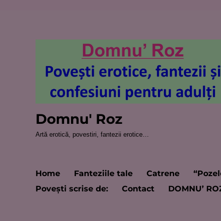
Domnu' Roz
Artă erotică, povestiri, fantezii erotice…
Home
Fanteziile tale
Catrene
“Pozel
Poveşti scrise de:
Contact
DOMNU’ RO