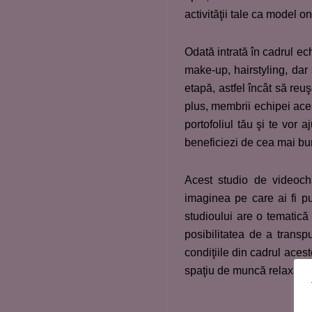
activităţii tale ca model on
Odată intrată în cadrul ech
make-up, hairstyling, dar ş
etapă, astfel încât să reuş
plus, membrii echipei ace
portofoliul tău şi te vor 
beneficiezi de cea mai b
Acest studio de videoch
imaginea pe care ai fi pu
studioului are o tematică 
posibilitatea de a transp
condiţiile din cadrul aces
spaţiu de muncă relaxant ş