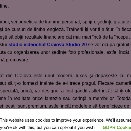
line.
ipei, vei beneficia de training personal, sprijin, şedinţe gratuite
i de cursuri de limba engleză. Trainerii îţi vor fi alături în fiec
eşti să obţii rezultate financiare cât mai mari încă de la început.
stui
studio
videochat Craiova Studio 20
se vor ocupa gratuit
ajuta cu organizarea unor şedinţe foto profesionale, astfel încât
ună promovare.
at din Craiova este unul modern, luxos şi depăşeşte cu m
tut să ţi-o formezi înainte de a-i trece pragul. Fiecare camer
specială, unică, iar designul a fost gândit astfel încât să îţi of
une în realitate orice fantezie sau cerinţă a membrilor. Totoda
tei locaţii sunt premium, astfel încât modelele să beneficieze de
i confortabil.
This website uses cookies to improve your experience. We'll assum
you're ok with this, but you can opt-out if you wish.
GDPR Cookie