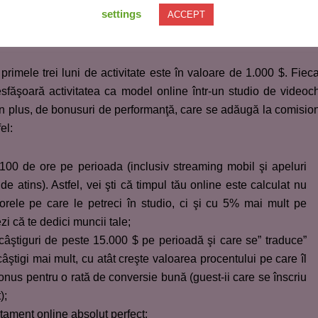
settings
ACCEPT
ele luni ca model online?
primele trei luni de activitate este în valoare de 1.000 $. Fiec
sfăşoară activitatea ca model online într-un studio de videoc
în plus, de bonusuri de performanţă, care se adăugă la comisio
el:
00 de ore pe perioada (inclusiv streaming mobil şi apeluri
e atins). Astfel, vei şti că timpul tău online este calculat nu
orele pe care le petreci în studio, ci şi cu 5% mai mult pe
 că te dedici muncii tale;
âştiguri de peste 15.000 $ pe perioadă şi care se” traduce”
câştigi mai mult, cu atât creşte valoarea procentului pe care îl
bonus pentru o rată de conversie bună (guest-ii care se înscriu
);
ament online absolut perfect;