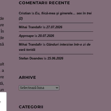
COMENTARII RECENTE
Cristian
la
Eu, fiică-mea şi ginerele… sex în trei
 de
(2)
are
Mihai Trandafir
la
27.07.2026
 În
Approape
la
20.07.2026
 de
 să
Mihai Trandafir
la
Gânduri interzise într-o zi de
vară toridă
Stefan Doandes
la
15.06.2026
ult
ă a
ere
ARHIVE
tă,
Arhive
 un
e
CATEGORII