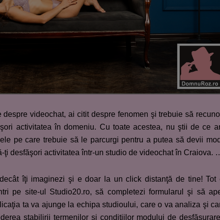
 despre videochat, ai citit despre fenomen şi trebuie să recuno
ăşori activitatea în domeniu. Cu toate acestea, nu ştii de ce ar
ele pe care trebuie să le parcurgi pentru a putea să devii mo
-ţi desfăşori activitatea într-un studio de videochat în Craiova. 
cât îţi imaginezi şi e doar la un click distanţă de tine! Tot
ntri pe site-ul Studio20.ro, să completezi formularul şi să ap
licaţia ta va ajunge la echipa studioului, care o va analiza şi ca
derea stabilirii termenilor şi condiţiilor modului de desfăşurar