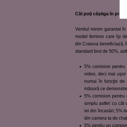
Cât poţi câştiga în prim
Venitul minim garantat în 
model feminin care îşi de
din Craiova beneficiază, 
standard brut de 50%, astf
5% comision pentru 1
video, deci mai uşor d
numai în funcţie de 
măsură ce demonstrezi
5% comision pentru c
simplu astfel: cu cât 
iei din încasări; 5% 
din camera ta de chat
5% pentru un comport