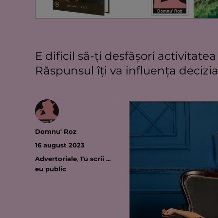
E dificil să-ţi desfăşori activita
Răspunsul îţi va influenţa decizia
Autor
Domnu' Roz
Publicat
16 august 2023
pe
Categorii
Advertoriale
,
Tu scrii ...
eu public