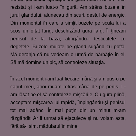
rezistat şi i-am luat-o în gură. Am strâns buzele în
jurul glandului, alunecau din scurt, destul de energic.
Din momentul în care a simţit buzele pe scula lui a
scos un oftat lung, deschizând gura larg. Îi ţineam
penisul de la bază, atingându-i testiculele cu
degetele. Buzele mulate pe gland sugând cu poftă.
Mă deranja că nu vedeam o urmă de bărbăţie în el.
Să mă domine un pic, să controleze situaţia.
În acel moment i-am luat fiecare mână şi am pus-o pe
capul meu, apoi mi-am retras mâna de pe penis. L-
am lăsat pe el să controleze mişcările. Cu gura plină,
acceptam mişcarea lui rapidă, împingându-şi penisul
tot mai adânc. În mai puţin din un minut m-am
răzgândit. Ar fi urmat să ejaculeze şi nu voiam asta,
fără să-i simt mădularul în mine.