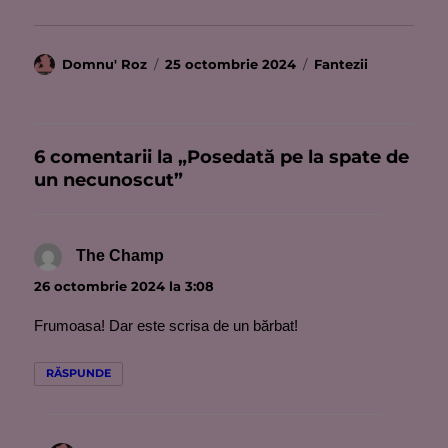
Autor
Publicat
Categorii
Domnu' Roz
25 octombrie 2024
Fantezii
pe
6 comentarii la „Posedată pe la spate de
un necunoscut”
The Champ
spune:
26 octombrie 2024 la 3:08
Frumoasa! Dar este scrisa de un bărbat!
RĂSPUNDE