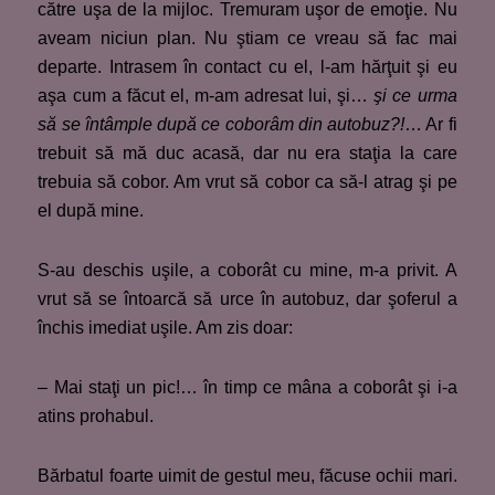
către uşa de la mijloc. Tremuram uşor de emoţie. Nu
aveam niciun plan. Nu ştiam ce vreau să fac mai
departe. Intrasem în contact cu el, l-am hărţuit şi eu
aşa cum a făcut el, m-am adresat lui, şi…
şi ce urma
să se întâmple după ce coborâm din autobuz?
!
… Ar fi
trebuit să mă duc acasă, dar nu era staţia la care
trebuia să cobor. Am vrut să cobor ca să-l atrag şi pe
el după mine.
S-au deschis uşile, a coborât cu mine, m-a privit. A
vrut să se întoarcă să urce în autobuz, dar şoferul a
închis imediat uşile. Am zis doar:
– Mai staţi un pic!… în timp ce mâna a coborât şi i-a
atins prohabul.
Bărbatul foarte uimit de gestul meu, făcuse ochii mari.