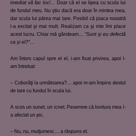
imediat vă fac loc!…
Doar că el se lipea cu scula lui
de fundul meu. Nu ştiu dacă era doar în mintea mea,
dar scula lui părea mai tare. Posibil că joaca noastră
l-a excitat şi mai mult. Realizam ca şi mie îmi place
acest lucru. Chiar mă gândeam…
“Sunt şi eu defectă
ca şi el?”…
Am întors capul spre el el, i-am fixat privirea, apoi l-
am întrebat:
– Coborâţi la următoarea?… apoi m-am împins destul
de tare cu fundul în scula lui.
A scos un sunet, un icnet. Pesemne că lovitura mea l-
a afectat un pic.
– Nu, nu, mulţumesc… a răspuns el.