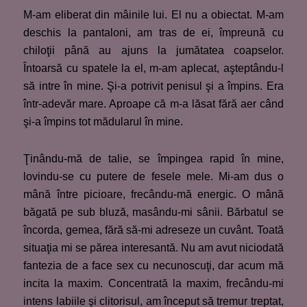
M-am eliberat din mâinile lui. El nu a obiectat. M-am
deschis la pantaloni, am tras de ei, împreună cu
chiloţii până au ajuns la jumătatea coapselor.
Întoarsă cu spatele la el, m-am aplecat, aşteptându-l
să intre în mine. Şi-a potrivit penisul şi a împins. Era
într-adevăr mare. Aproape că m-a lăsat fără aer când
şi-a împins tot mădularul în mine.
Ţinându-mă de talie, se împingea rapid în mine,
lovindu-se cu putere de fesele mele. Mi-am dus o
mână între picioare, frecându-mă energic. O mână
băgată pe sub bluză, masându-mi sânii. Bărbatul se
încorda, gemea, fără să-mi adreseze un cuvânt. Toată
situaţia mi se părea interesantă. Nu am avut niciodată
fantezia de a face sex cu necunoscuţi, dar acum mă
incita la maxim. Concentrată la maxim, frecându-mi
intens labiile şi clitorisul, am început să tremur treptat,