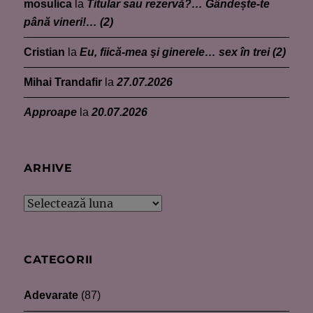
mosulica
la
Titular sau rezervă?… Gândește-te
până vineri!… (2)
Cristian
la
Eu, fiică-mea şi ginerele… sex în trei (2)
Mihai Trandafir
la
27.07.2026
Approape
la
20.07.2026
ARHIVE
Arhive
CATEGORII
Adevarate
(87)