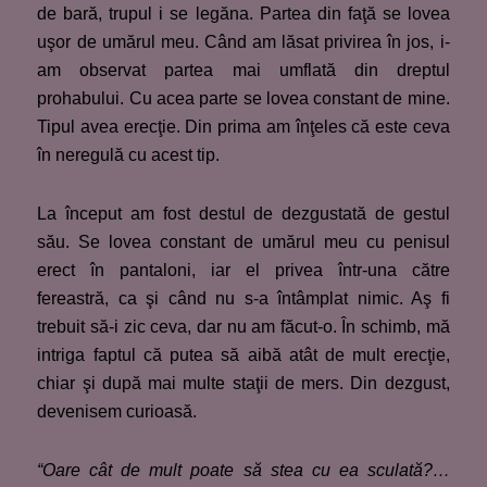
de bară, trupul i se legăna. Partea din faţă se lovea
uşor de umărul meu. Când am lăsat privirea în jos, i-
am observat partea mai umflată din dreptul
prohabului. Cu acea parte se lovea constant de mine.
Tipul avea erecţie. Din prima am înţeles că este ceva
în neregulă cu acest tip.
La început am fost destul de dezgustată de gestul
său. Se lovea constant de umărul meu cu penisul
erect în pantaloni, iar el privea într-una către
fereastră, ca şi când nu s-a întâmplat nimic. Aş fi
trebuit să-i zic ceva, dar nu am făcut-o. În schimb, mă
intriga faptul că putea să aibă atât de mult erecţie,
chiar şi după mai multe staţii de mers. Din dezgust,
devenisem curioasă.
“Oare cât de mult poate să stea cu ea sculată?…