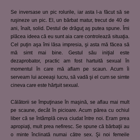
Se inversase un pic rolurile, iar asta l-a făcut să se
ruşineze un pic. El, un bărbat matur, trecut de 40 de
ani, înalt, solid. Destul de drăguţ aş putea spune. Îmi
plăcea ideea că eu sunt aia care controlează situaţia.
Cel puţin aşa îmi lăsa impresia, şi asta mă făcea să
mă simt mai bine. Gestul său iniţial este
dezaprobator, practic am fost hartuită sexual în
momentul în care mă aflam pe scaun. Acum îi
serveam lui aceeaşi lucru, să vadă şi el cum se simte
cineva care este hărţuit sexual.
Călătorii se împuţinase în maşină, se aflau mai mult
pe scaune, decât în picioare. Acum părea cu ochiul
liber că se întâmplă ceva ciudat între noi. Eram prea
apropiaţi, mult prea nefiresc. Se spune că bărbaţii au
o minte înclinată numai către sex. Şi noi femeile