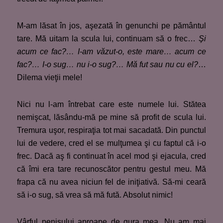
M-am lăsat în jos, aşezată în genunchi pe pământul
tare. Mă uitam la scula lui, continuam să o frec…
Şi
acum ce fac?… I-am văzut-o, este mare… acum ce
fac?… I-o sug… nu i-o sug?… Mă fut sau nu cu el?
…
Dilema vieţii mele!
Nici nu l-am întrebat care este numele lui. Stătea
nemişcat, lăsându-mă pe mine să profit de scula lui.
Tremura uşor, respiraţia tot mai sacadată. Din punctul
lui de vedere, cred el se mulţumea şi cu faptul că i-o
frec. Dacă aş fi continuat în acel mod şi ejacula, cred
că îmi era tare recunoscător pentru gestul meu. Mă
frapa că nu avea niciun fel de iniţiativă. Să-mi ceară
să i-o sug, să vrea să mă fută. Absolut nimic!
Vârful penisului aproape de gura mea. Nu am mai