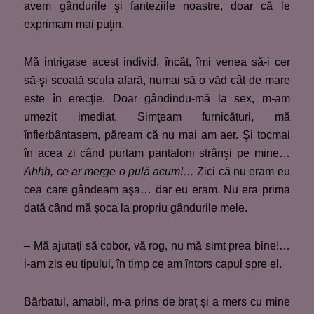
avem gândurile şi fanteziile noastre, doar că le
exprimam mai puţin.
Mă intrigase acest individ, încât, îmi venea să-i cer
să-şi scoată scula afară, numai să o văd cât de mare
este în erecţie. Doar gândindu-mă la sex, m-am
umezit imediat. Simţeam furnicături, mă
înfierbântasem, păream că nu mai am aer. Şi tocmai
în acea zi când purtam pantaloni strânşi pe mine…
Ahhh, ce ar merge o pulă acum!…
Zici că nu eram eu
cea care gândeam aşa… dar eu eram. Nu era prima
dată când mă şoca la propriu gândurile mele.
– Mă ajutaţi să cobor, vă rog, nu mă simt prea bine!…
i-am zis eu tipului, în timp ce am întors capul spre el.
Bărbatul, amabil, m-a prins de braţ şi a mers cu mine