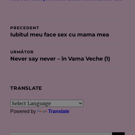
Navigare
PRECEDENT
Iubitul meu face sex cu mama mea
Articolul
în
anterior:
articole
URMĂTOR
Never say never – în Vama Veche (1)
Articolul
următor:
TRANSLATE
Powered by
Translate
CĂU