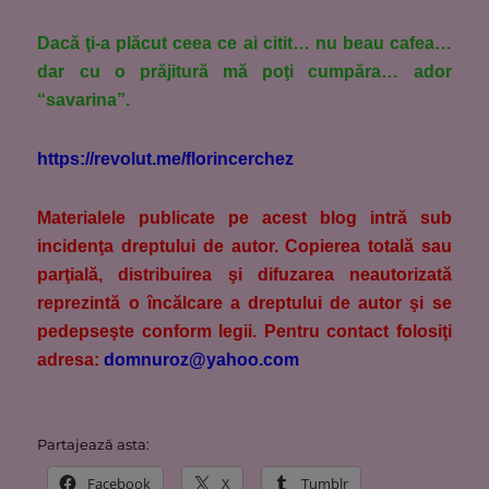
Dacă ţi-a plăcut ceea ce ai citit… nu beau cafea…
dar cu o prăjitură mă poţi cumpăra… ador
“savarina”.
https://revolut.me/florincerchez
M
aterialele publicate pe acest blog intră sub
incidenţa dreptului de autor. Copierea totală sau
parţială, distribuirea şi difuzarea neautorizată
reprezintă o încălcare a dreptului de autor şi se
pedepseşte conform legii. Pentru contact folosiţi
adresa:
domnuroz@yahoo.com
Partajează asta:
Facebook
X
Tumblr