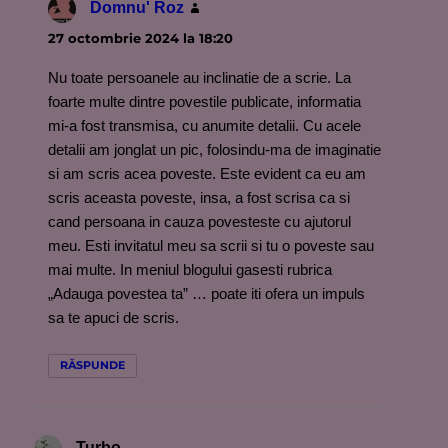
Domnu' Roz
spune:
27 octombrie 2024 la 18:20
Nu toate persoanele au inclinatie de a scrie. La
foarte multe dintre povestile publicate, informatia
mi-a fost transmisa, cu anumite detalii. Cu acele
detalii am jonglat un pic, folosindu-ma de imaginatie
si am scris acea poveste. Este evident ca eu am
scris aceasta poveste, insa, a fost scrisa ca si
cand persoana in cauza povesteste cu ajutorul
meu. Esti invitatul meu sa scrii si tu o poveste sau
mai multe. In meniul blogului gasesti rubrica
„Adauga povestea ta” … poate iti ofera un impuls
sa te apuci de scris.
RĂSPUNDE
Turbo
spune: