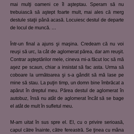
mai mulţi oameni ce îl aşteptau. Speram să nu
trebuiască să aştept foarte mult, mai ales că merg
destule staţii până acasă. Locuiesc destul de departe
de locul de muncă. …
Într-un final a ajuns şi maşina. Credeam că nu voi
reuşi să urc, la cât de aglomerat părea, dar am reuşit.
Contrar aşteptărilor mele, cineva mi-a făcut loc să mă
aşez pe scaun, chiar a insistat să fac asta. Urma să
coboare la următoarea şi s-a gândit să mă lase pe
mine să stau. La puţin timp, un domn bine îmbrăcat a
apărut în dreptul meu. Părea destul de aglomerat în
autobuz, însă nu atât de aglomerat încât să se bage
el atât de mult în sufletul meu.
M-am uitat în sus spre el. El, cu o privire serioasă,
capul către înainte, către fereastră. Se ţinea cu mâna