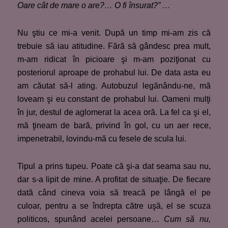
Oare cât de mare o are?… O fi însurat?”
…
Nu ştiu ce mi-a venit. După un timp mi-am zis că
trebuie să iau atitudine. Fără să gândesc prea mult,
m-am ridicat în picioare şi m-am poziţionat cu
posteriorul aproape de prohabul lui. De data asta eu
am căutat să-l ating. Autobuzul legănându-ne, mă
loveam şi eu constant de prohabul lui. Oameni mulţi
în jur, destul de aglomerat la acea oră. La fel ca şi el,
mă ţineam de bară, privind în gol, cu un aer rece,
impenetrabil, lovindu-mă cu fesele de scula lui.
Tipul a prins tupeu. Poate că şi-a dat seama sau nu,
dar s-a lipit de mine. A profitat de situaţie. De fiecare
dată când cineva voia să treacă pe lângă el pe
culoar, pentru a se îndrepta către uşă, el se scuza
politicos, spunând acelei persoane…
Cum să nu,