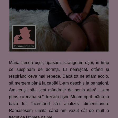
Mâna trecea uşor, apăsam, strângeam uşor, în timp
ce suspinam de dorinţă. El nemişcat, oftând şi
respirând ceva mai repede. Dacă tot ne aflam acolo,
să mergem până la capăt! L-am deschis la pantaloni.
Am reuşit să-i scot mândreţe de penis afară. L-am
prins cu mâna şi îl frecam uşor. Mi-am oprit mâna la
baza lui, încercând să-i analizez dimensiunea.
Rămăsesem uimită când am văzut cât de mult a
trecut de lăţimea palmei.