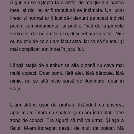
Sigur nu se aştepta la o astfel de reacţie din partea
mea, şi nici nu ar fi trebuit să se întâmple. Un lucru
firesc şi normal ar fi fost să-l denunţ pe acest individ
pentru comportamentul lui public, încă de la primele
semnale, dar nu am făcut-o, deşi trebuia să o fac. Nici
eu nu ştiu de ce nu am făcut asta. Iar ca să fie totul şi
mai complicat, am intrat în jocul lui.
Lângă staţia de autobuz se afla o zonă cu ceva mai
mulţi copaci. Doar pomi, fără alei, fără băncute, fără
nimic, nu se află nicio sursă de iluminare, doar în
staţie.
L-am strâns uşor de prohab, fixându-l cu privirea,
apoi m-am întors cu spatele şi m-am îndreptat către
zona de copaci. Era sigură că mă va urma. Şi aşa a
făcut. M-am îndreptat destul de mult de trotuar. Mă