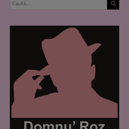
Caută
după: