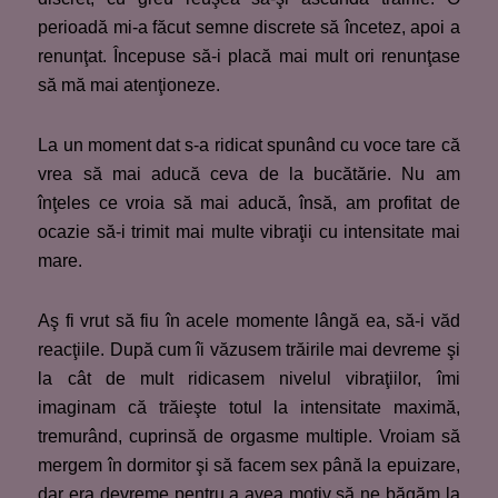
perioadă mi-a făcut semne discrete să încetez, apoi a
renunţat. Începuse să-i placă mai mult ori renunţase
să mă mai atenţioneze.
La un moment dat s-a ridicat spunând cu voce tare că
vrea să mai aducă ceva de la bucătărie. Nu am
înţeles ce vroia să mai aducă, însă, am profitat de
ocazie să-i trimit mai multe vibraţii cu intensitate mai
mare.
Aş fi vrut să fiu în acele momente lângă ea, să-i văd
reacţiile. După cum îi văzusem trăirile mai devreme şi
la cât de mult ridicasem nivelul vibraţiilor, îmi
imaginam că trăieşte totul la intensitate maximă,
tremurând, cuprinsă de orgasme multiple. Vroiam să
mergem în dormitor şi să facem sex până la epuizare,
dar era devreme pentru a avea motiv să ne băgăm la