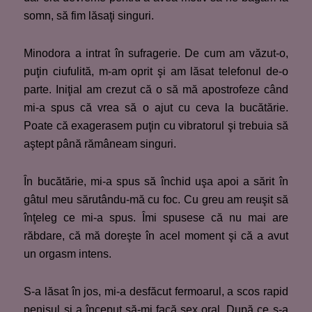
somn, să fim lăsaţi singuri.
Minodora a intrat în sufragerie. De cum am văzut-o,
puţin ciufulită, m-am oprit şi am lăsat telefonul de-o
parte. Iniţial am crezut că o să mă apostrofeze când
mi-a spus că vrea să o ajut cu ceva la bucătărie.
Poate că exagerasem puţin cu vibratorul şi trebuia să
aştept până rămâneam singuri.
În bucătărie, mi-a spus să închid uşa apoi a sărit în
gâtul meu sărutându-mă cu foc. Cu greu am reuşit să
înţeleg ce mi-a spus. Îmi spusese că nu mai are
răbdare, că mă doreşte în acel moment şi că a avut
un orgasm intens.
S-a lăsat în jos, mi-a desfăcut fermoarul, a scos rapid
penisul şi a început să-mi facă sex oral. După ce s-a