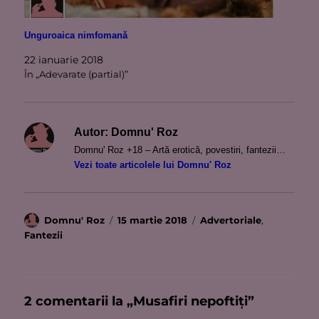
Unguroaica nimfomană
22 ianuarie 2018
În „Adevarate (partial)”
Autor:
Domnu' Roz
Domnu' Roz +18 – Artă erotică, povestiri, fantezii…
Vezi toate articolele lui Domnu' Roz
Autor
Publicat
Categorii
Domnu' Roz
15 martie 2018
Advertoriale
,
pe
Fantezii
2 comentarii la „Musafiri nepoftiţi”