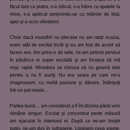
făcut tare ca piatra, s-a ridicat, s-a întors cu spatele la
mine, s-a aplecat sprijinindu-se cu mâinile de blat,
apoi şi-a scos vibratorul.
Chiar dacă musafirii nu plecase nu am ratat ocazia,
eram atât de excitat încât şi eu am fost de acord să
facem sex. Am prins-o de talie, mi-am potrivit penisul
în păsărica ei super excitată şi am început să mă
mişc rapid. Minodora se chinuia să nu geamă tare
pentru a nu fi auziţi. Nu era seara pe care mi-o
imaginasem, cu multă pasiune şi dăruire, înlănţuiţi
într-un pat moale…
Partea bună… am considerat a fi încălzirea până vom
rămâne singuri. Excitat şi concentrat peste măsură
am ejaculat în interiorul ei. După ce ne-am liniştit
puţin, ne-am dus în sufragerie. Lipsisem ceva vreme.