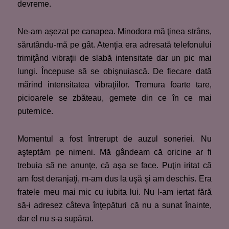
devreme.
Ne-am aşezat pe canapea. Minodora mă ţinea strâns,
sărutându-mă pe gât. Atenţia era adresată telefonului
trimiţând vibraţii de slabă intensitate dar un pic mai
lungi. Începuse să se obişnuiască. De fiecare dată
mărind intensitatea vibraţiilor. Tremura foarte tare,
picioarele se zbăteau, gemete din ce în ce mai
puternice.
Momentul a fost întrerupt de auzul soneriei. Nu
aşteptăm pe nimeni. Mă gândeam că oricine ar fi
trebuia să ne anunţe, că aşa se face. Puţin iritat că
am fost deranjaţi, m-am dus la uşă şi am deschis. Era
fratele meu mai mic cu iubita lui. Nu l-am iertat fără
să-i adresez câteva înţepături că nu a sunat înainte,
dar el nu s-a supărat.