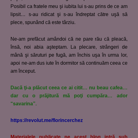
Posibil ca fratele meu şi iubita lui s-au prins de ce am
lipsit… s-au ridicat şi s-au îndreptat către uşă să
plece, spunând că este târziu.
Ne-am prefăcut amândoi că ne pare rău că pleacă,
însă, noi abia aşteptam. La plecare, strângeri de
mână şi săruturi pe fugă, am închis uşa în urma lor,
apoi ne-am dus iute în dormitor să continuăm ceea ce
am început.
Dacă ţi-a plăcut ceea ce ai citit… nu beau cafea…
dar cu o prăjitură mă poţi cumpăra… ador
“savarina”.
https://revolut.me/florincerchez
M
aterialele publicate pe acest blog intră sub