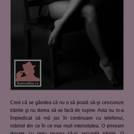
Cred că se gândea că nu o să poată să-şi cenzureze
trăirile şi nu dorea să se facă de ruşine. Asta nu m-a
împiedicat să mă joc în continuare cu telefonul,
mărind din ce în ce mai mult intensitatea. O priveam
discret, cu greu reuşea să-şi ascundă trăirile. O