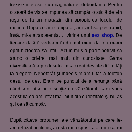
trezise interesul cu imaginaţia ei debordantă. Pentru
o seară de vis se impunea să cumpăr o sticlă de vin
roşu de la un magazin din apropierea locului de
muncă. După ce am cumpărat, am vrut să plec rapid,
însă, mi-a atras atenţia…
vitrina unui
sex shop
.
De
fiecare dată îl vedeam în drumul meu, dar nu m-am
oprit niciodată să intru. Acum mi s-a părut potrivit să
arunc o privire, mai mult din curiozitate. Gama
diversificată a produselor mi-a creat destule dificultăţi
la alegere. Nehotărât şi indecis m-am uitat la telefon
destul de des. Eram pe punctul de a renunţa până
când am intrat în discuţie cu vânzătorul. I-am spus
acestuia că am intrat mai mult din curiozitate şi nu aş
ştii ce să cumpăr.
După câteva propuneri ale vânzătorului pe care le-
am refuzat politicos, acesta mi-a spus că ar dori să-mi