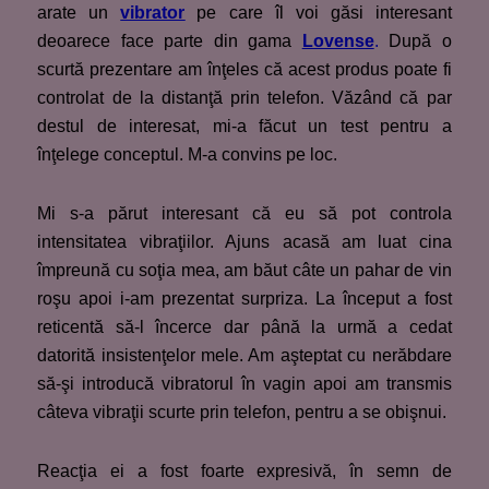
arate un
vibrator
pe care îl voi găsi interesant
deoarece face parte din gama
Lovense
.
După o
scurtă prezentare am înţeles că acest produs poate fi
controlat de la distanţă prin telefon. Văzând că par
destul de interesat, mi-a făcut un test pentru a
înţelege conceptul. M-a convins pe loc.
Mi s-a părut interesant că eu să pot controla
intensitatea vibraţiilor. Ajuns acasă am luat cina
împreună cu soţia mea, am băut câte un pahar de vin
roşu apoi i-am prezentat surpriza. La început a fost
reticentă să-l încerce dar până la urmă a cedat
datorită insistenţelor mele. Am aşteptat cu nerăbdare
să-şi introducă vibratorul în vagin apoi am transmis
câteva vibraţii scurte prin telefon, pentru a se obişnui.
Reacţia ei a fost foarte expresivă, în semn de