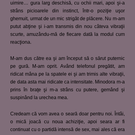
uimire… gura larg deschisă, cu ochii mari, apoi şi-a
strâns picioarele din instinct, într-o poziţie uşor
ghemuit, urmat de un mic strigăt de plăcere. Nu m-am
putut abţine şi i-am transmis din nou câteva vibraţii
scurte, amuzându-mă de fiecare dată la modul cum
reacţiona.
M-am dus către ea şi am început să o sărut puternic
pe gură. M-am oprit. Având telefonul pregătit, am
ridicat mâna pe la spatele ei şi am trimis alte vibraţii,
de data asta mai ridicate ca intensitate. Minodora m-a
prins în braţe şi m-a strâns cu putere, gemând şi
suspinând la urechea mea.
Credeam că vom avea o seară doar pentru noi. Întâi,
o mică joacă cu noua achiziţie, apoi seara ar fi
continuat cu o partidă intensă de sex, mai ales că era