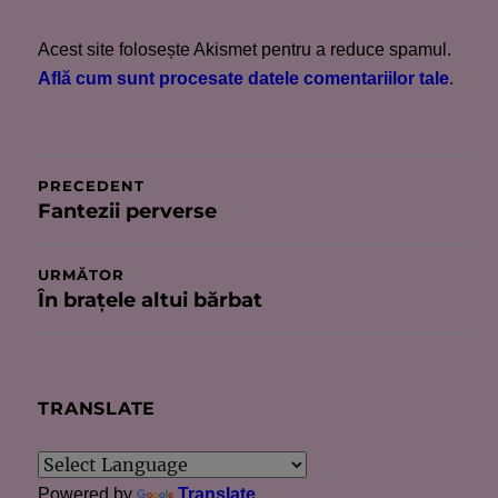
Acest site folosește Akismet pentru a reduce spamul.
Află cum sunt procesate datele comentariilor tale
.
Navigare
PRECEDENT
Fantezii perverse
Articolul
în
anterior:
articole
URMĂTOR
În braţele altui bărbat
Articolul
următor:
TRANSLATE
Powered by
Translate