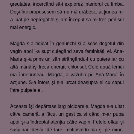
greutatea, încercând să-i explorez interiorul cu limba.
Deşi îmi propusesem să nu mă grăbesc, acţiunea m-
a luat pe nepregătite şi am început să-mi frec penisul
mai energic.
Magda s-a ridicat în genunchi şi-a scos degetul din
vagin apoi l-a supt culegând seva feminităţii ei. Ana-
Maria şi-a prins un sân strângându-l cu putere iar cu
altă mână îşi freca energic clitorisul. Cele două femei
mă înnebuneau. Magda, a văzut-o pe Ana-Maria în
acţiune. S-a întors şi s-a urcat deasupra ei cu capul
între pulpele ei.
Aceasta îşi depărtase larg picioarele. Magda s-a uitat
către cameră, a făcut un gest ca şi când m-ar pupa
apoi şi-a îndreptat atenţia către vagin. Fetele oftau şi
suspinau destul de tare, molipsindu-mă şi pe mine.