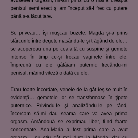
avusesem orgasm, mi-am prins cu o mâna dreaptă
penisul semi erect şi am început să-l frec cu putere
până s-a făcut tare.
Se priveau… îşi muşcau buzele, Magda şi-a prins
sfârcurile între degete masându-le şi trăgând de ele…
se acopereau una pe cealaltă cu suspine şi gemete
intense în timp ce-şi frecau vaginele între ele.
Împreună cu ele gâfâiam puternic frecându-mi
penisul, mărind viteză o dată cu ele.
Erau foarte încordate, venele de la gât ieşise mult în
evidenţă… gemetele lor se transformase în ţipete
puternice. Privindu-le şi analizându-le pe rând,
încercam să-mi dau seama care va avea prima
orgasm. Amândouă se exprimau liber, fiind foarte
concentrate. Ana-Maria a fost prima care a avut
orgasm… nu ştiu cât mai dura la Magda, dar cu