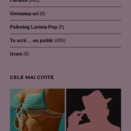
Fantezii
(691)
Giveaway-uri
(6)
Psiholog Lavinia Pop
(5)
Tu scrii … eu public
(455)
Urare
(9)
CELE MAI CITITE