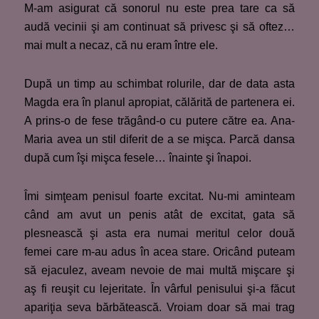
M-am asigurat că sonorul nu este prea tare ca să
audă vecinii şi am continuat să privesc şi să oftez…
mai mult a necaz, că nu eram între ele.
După un timp au schimbat rolurile, dar de data asta
Magda era în planul apropiat, călărită de partenera ei.
A prins-o de fese trăgând-o cu putere către ea. Ana-
Maria avea un stil diferit de a se mişca. Parcă dansa
după cum îşi mişca fesele… înainte şi înapoi.
Îmi simţeam penisul foarte excitat. Nu-mi aminteam
când am avut un penis atât de excitat, gata să
plesnească şi asta era numai meritul celor două
femei care m-au adus în acea stare. Oricând puteam
să ejaculez, aveam nevoie de mai multă mişcare şi
aş fi reuşit cu lejeritate. În vârful penisului şi-a făcut
apariţia seva bărbătească. Vroiam doar să mai trag