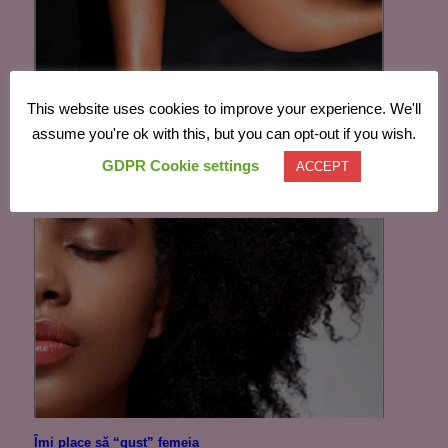
Aş vrea să te sărut, cu mâna stânga să prind sânul tău…
This website uses cookies to improve your experience. We'll
(2)
assume you're ok with this, but you can opt-out if you wish.
4 noiembrie 2022
GDPR Cookie settings
ACCEPT
În „Fantezii”
Îmi place să “gust” femeia