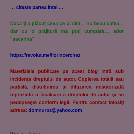
… citeste partea intai …
Dacă ţi-a plăcut ceea ce ai citit… nu beau cafea…
dar cu o prăjitură mă poţi cumpăra… ador
“savarina”.
https://revolut.me/florincerchez
M
aterialele publicate pe acest blog intră sub
incidenţa dreptului de autor. Copierea totală sau
parţială, distribuirea şi difuzarea neautorizată
reprezintă o încălcare a dreptului de autor şi se
pedepseşte conform legii. Pentru contact folosiţi
adresa:
domnuroz@yahoo.com
Partajează asta: