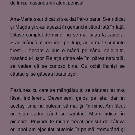
de timp, masându-mi atent penisul.
Ana-Maria s-a ridicat şi s-a dat într-o parte. S-a ridicat
şi Magda şi s-au aşezat în genunchi stând faţă în faţă.
Uitase complet de mine, nu se mai uitau la cameră.
S-au mângâiat reciproc pe trup, au urmat săruturile
fireşti… fiecare a pus o mână pe sânul celeilalte,
masându-l uşor. Relaţia dintre ele îmi părea naturală,
se vedea că se cunosc bine. Cu ochii închişi se
căutau şi se găseau foarte uşor.
Pasiunea cu care se mângâiau şi se sărutau nu m-a
lăsat indiferent. Devenisem gelos pe ele, dar în
acelaşi timp nu puteam să mai ţin în mine. Am făcut
un stop cadru când se sărutau. M-am ridicat în
picioare. Privindu-le mi-am frecat penisul de câteva
ori apoi am ejaculat puternic în palmă, tremurând şi