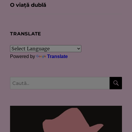
O viaţă dublă
Articolul
următor:
TRANSLATE
Powered by
Translate
CĂU
Caută
după: