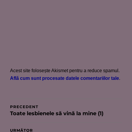
Acest site folosește Akismet pentru a reduce spamul.
Află cum sunt procesate datele comentariilor tale
.
Navigare
PRECEDENT
Toate lesbienele să vină la mine (1)
Articolul
în
anterior:
articole
URMĂTOR