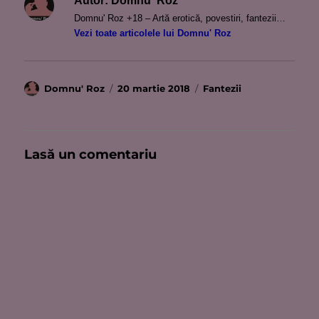
Autor:
Domnu' Roz
Domnu' Roz +18 – Artă erotică, povestiri, fantezii…
Vezi toate articolele lui Domnu' Roz
Autor
Publicat
Categorii
Domnu' Roz
20 martie 2018
Fantezii
pe
Lasă un comentariu