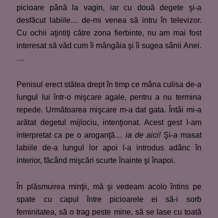
picioare până la vagin, iar cu două degete şi-a
desfăcut labiile… de-mi venea să intru în televizor.
Cu ochii aţintiţi către zona fierbinte, nu am mai fost
interesat să văd cum îi mângâia şi îi sugea sânii Anei.
…
Penisul erect stătea drept în timp ce mâna culisa de-a
lungul lui într-o mişcare agale, pentru a nu termina
repede. Următoarea mişcare m-a dat gata. Întâi mi-a
arătat degetul mijlociu, intenţionat. Acest gest l-am
interpretat ca pe o aroganţă…
ia de aici!
Şi-a masat
labiile de-a lungul lor apoi l-a introdus adânc în
interior, făcând mişcări scurte înainte şi înapoi.
În plăsmuirea minţii, mă şi vedeam acolo întins pe
spate cu capul între picioarele ei să-i sorb
feminitatea, să o trag peste mine, să se lase cu toată