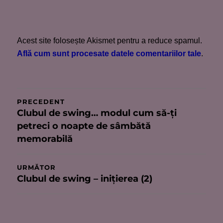
Acest site folosește Akismet pentru a reduce spamul.
Află cum sunt procesate datele comentariilor tale
.
Navigare
PRECEDENT
Clubul de swing… modul cum să-ţi
Articolul
în
petreci o noapte de sâmbătă
anterior:
articole
memorabilă
URMĂTOR
Clubul de swing – iniţierea (2)
Articolul
următor: