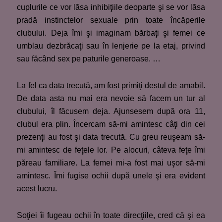
cuplurile ce vor lăsa inhibiţiile deoparte şi se vor lăsa
pradă instinctelor sexuale prin toate încăperile
clubului. Deja îmi şi imaginam bărbaţi şi femei ce
umblau dezbrăcaţi sau în lenjerie pe la etaj, privind
sau făcând sex pe paturile generoase. …
La fel ca data trecută, am fost primiţi destul de amabil.
De data asta nu mai era nevoie să facem un tur al
clubului, îl făcusem deja. Ajunsesem după ora 11,
clubul era plin. Încercam să-mi amintesc câţi din cei
prezenţi au fost şi data trecută. Cu greu reuşeam să-
mi amintesc de feţele lor. Pe alocuri, câteva feţe îmi
păreau familiare. La femei mi-a fost mai uşor să-mi
amintesc. Îmi fugise ochii după unele şi era evident
acest lucru.
Soţiei îi fugeau ochii în toate direcţiile, cred că şi ea