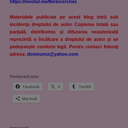
https://revolut.me/florincerchez
M
aterialele publicate pe acest blog intră sub
incidenţa dreptului de autor. Copierea totală sau
parţială, distribuirea şi difuzarea neautorizată
reprezintă o încălcare a dreptului de autor şi se
pedepseşte conform legii. Pentru contact folosiţi
adresa:
domnuroz@yahoo.com
Partajează asta:
Facebook
X
Tumblr
Mai mult
Apreciază: