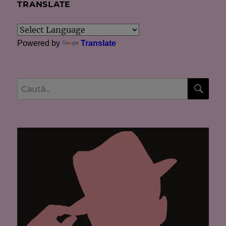
TRANSLATE
Powered by
Translate
CĂU
Caută
după: