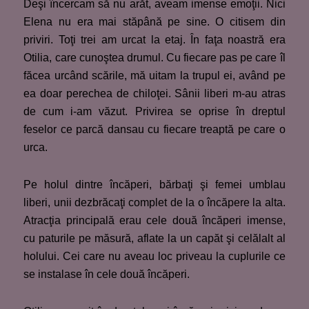
Deşi încercam să nu arăt, aveam imense emoţii. Nici
Elena nu era mai stăpână pe sine. O citisem din
priviri. Toţi trei am urcat la etaj. În faţa noastră era
Otilia, care cunoştea drumul. Cu fiecare pas pe care îl
făcea urcând scările, mă uitam la trupul ei, având pe
ea doar perechea de chiloţei. Sânii liberi m-au atras
de cum i-am văzut. Privirea se oprise în dreptul
feselor ce parcă dansau cu fiecare treaptă pe care o
urca.
Pe holul dintre încăperi, bărbaţi şi femei umblau
liberi, unii dezbrăcaţi complet de la o încăpere la alta.
Atracţia principală erau cele două încăperi imense,
cu paturile pe măsură, aflate la un capăt şi celălalt al
holului. Cei care nu aveau loc priveau la cuplurile ce
se instalase în cele două încăperi.