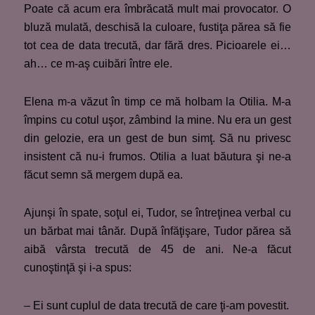
Poate că acum era îmbrăcată mult mai provocator. O
bluză mulată, deschisă la culoare, fustiţa părea să fie
tot cea de data trecută, dar fără dres. Picioarele ei…
ah… ce m-aş cuibări între ele.
Elena m-a văzut în timp ce mă holbam la Otilia. M-a
împins cu cotul uşor, zâmbind la mine. Nu era un gest
din gelozie, era un gest de bun simţ. Să nu privesc
insistent că nu-i frumos. Otilia a luat băutura şi ne-a
făcut semn să mergem după ea.
Ajunşi în spate, soţul ei, Tudor, se întreţinea verbal cu
un bărbat mai tânăr. După înfăţişare, Tudor părea să
aibă vârsta trecută de 45 de ani. Ne-a făcut
cunoştinţă şi i-a spus:
– Ei sunt cuplul de data trecută de care ţi-am povestit.