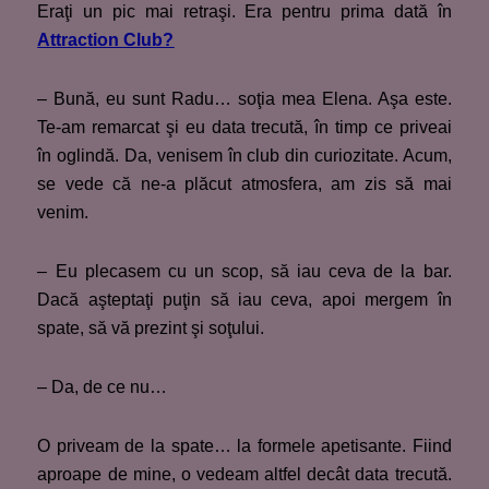
Eraţi un pic mai retraşi. Era pentru prima dată în
Attraction Club
?
– Bună, eu sunt Radu… soţia mea Elena. Aşa este.
Te-am remarcat şi eu data trecută, în timp ce priveai
în oglindă. Da, venisem în club din curiozitate. Acum,
se vede că ne-a plăcut atmosfera, am zis să mai
venim.
– Eu plecasem cu un scop, să iau ceva de la bar.
Dacă aşteptaţi puţin să iau ceva, apoi mergem în
spate, să vă prezint şi soţului.
– Da, de ce nu…
O priveam de la spate… la formele apetisante. Fiind
aproape de mine, o vedeam altfel decât data trecută.