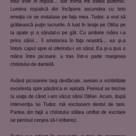
totul este în regulă
… dar inima îmi bătea puternic.
Lumina roşiatică din încăpere ascundea cu brio
emoţia ce se instalase pe faţa mea. Tudor, a vrut să
grăbească puţin lucrurile. A luat în braţe pe Otilia pe
la spate şi a sărutat-o pe gât. Cu ambele mâini i-a
prins sânii… îi smotocea în faţa noastră… ea şi-a
întors capul spre el oferindu-i un sărut. Ea şi-a pus o
mâna între picioare, a tras într-o parte marginea
chilotului de dantelă.
Având picioarele larg desfăcute, aveam o vizibilitate
excelenta spre păsărica ei epilată. Penisul se trezise
la viaţa de când i-am văzut sânii Otiliei. Acum, după
intervenţia lui Tudor, mă excitasem destul de tare.
Partea din faţă a chilotului stătea umflat de excitare
iar penisul cerşea să-l eliberez.