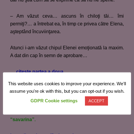
– Am văzut ceva… ascuns în chiloţi tăi… îmi
permiţi?… a întrebat ea, în timp ce privea către Elena,
aşteptând încuviinţarea.
Atunci i-am văzut chipul Elenei emoţionată la maxim.
A dat din cap în semn de aprobare…
… citeste partea a doua …
This website uses cookies to improve your experience. We'll
sursa foto: arhiva
Attraction Club
assume you're ok with this, but you can opt-out if you wish.
GDPR Cookie settings
ACCEPT
Dacă ţi-a plăcut ceea ce ai citit… nu beau cafea…
dar cu o prăjitură mă poţi cumpăra… ador
“savarina”.