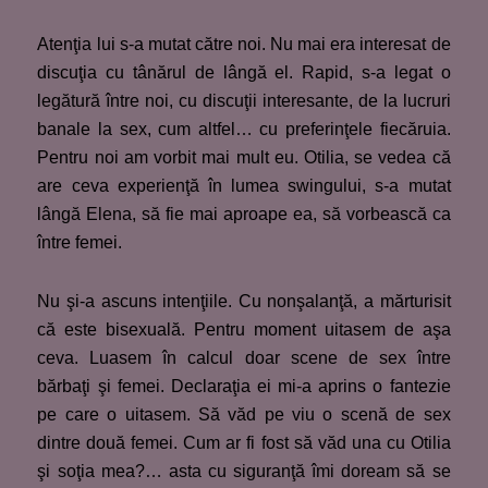
Atenţia lui s-a mutat către noi. Nu mai era interesat de
discuţia cu tânărul de lângă el. Rapid, s-a legat o
legătură între noi, cu discuţii interesante, de la lucruri
banale la sex, cum altfel… cu preferinţele fiecăruia.
Pentru noi am vorbit mai mult eu. Otilia, se vedea că
are ceva experienţă în lumea swingului, s-a mutat
lângă Elena, să fie mai aproape ea, să vorbească ca
între femei.
Nu şi-a ascuns intenţiile. Cu nonşalanţă, a mărturisit
că este bisexuală. Pentru moment uitasem de aşa
ceva. Luasem în calcul doar scene de sex între
bărbaţi şi femei. Declaraţia ei mi-a aprins o fantezie
pe care o uitasem. Să văd pe viu o scenă de sex
dintre două femei. Cum ar fi fost să văd una cu Otilia
şi soţia mea?… asta cu siguranţă îmi doream să se