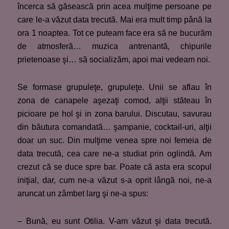
încerca să găsească prin acea mulţime persoane pe
care le-a văzut data trecută. Mai era mult timp până la
ora 1 noaptea. Tot ce puteam face era să ne bucurăm
de atmosferă… muzica antrenantă, chipurile
prietenoase şi… să socializăm, apoi mai vedeam noi.
Se formase grupuleţe, grupuleţe. Unii se aflau în
zona de canapele aşezaţi comod, alţii stăteau în
picioare pe hol şi in zona barului. Discutau, savurau
din băutura comandată… şampanie, cocktail-uri, alţii
doar un suc. Din mulţime venea spre noi femeia de
data trecută, cea care ne-a studiat prin oglindă. Am
crezut că se duce spre bar. Poate că asta era scopul
iniţial, dar, cum ne-a văzut s-a oprit lângă noi, ne-a
aruncat un zâmbet larg şi ne-a spus:
– Bună, eu sunt Otilia. V-am văzut şi data trecută.