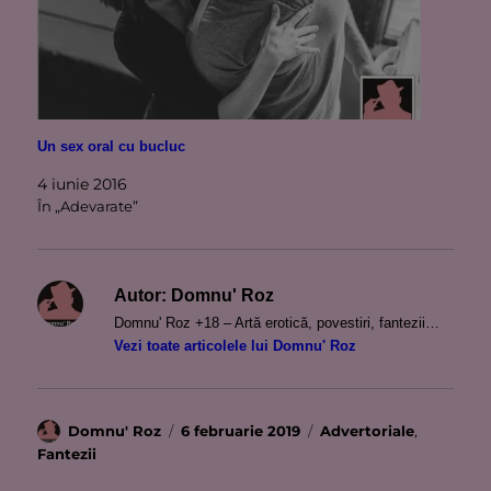
Un sex oral cu bucluc
4 iunie 2016
În „Adevarate”
Autor:
Domnu' Roz
Domnu' Roz +18 – Artă erotică, povestiri, fantezii…
Vezi toate articolele lui Domnu' Roz
Autor
Publicat
Categorii
Domnu' Roz
6 februarie 2019
Advertoriale
,
pe
Fantezii