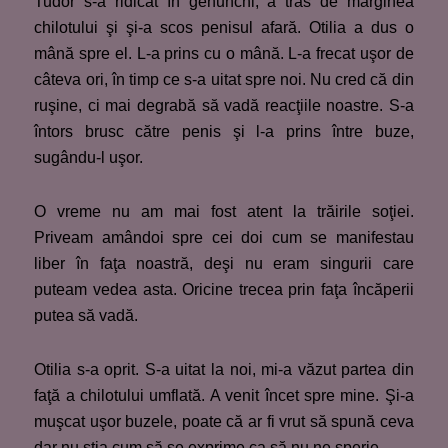
Tudor s-a ridicat în genunchi, a tras de marginea
chilotului şi şi-a scos penisul afară. Otilia a dus o
mână spre el. L-a prins cu o mână. L-a frecat uşor de
câteva ori, în timp ce s-a uitat spre noi. Nu cred că din
ruşine, ci mai degrabă să vadă reacţiile noastre. S-a
întors brusc către penis şi l-a prins între buze,
sugându-l uşor.
O vreme nu am mai fost atent la trăirile soţiei.
Priveam amândoi spre cei doi cum se manifestau
liber în faţa noastră, deşi nu eram singurii care
puteam vedea asta. Oricine trecea prin faţa încăperii
putea să vadă.
Otilia s-a oprit. S-a uitat la noi, mi-a văzut partea din
faţă a chilotului umflată. A venit încet spre mine. Şi-a
muşcat uşor buzele, poate că ar fi vrut să spună ceva
dar nu ştia cum să se exprime ca să nu ne sperie.