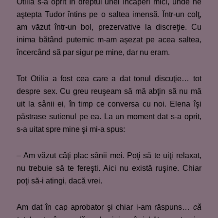
Otilia s-a oprit în dreptul unei încăperi mici, unde ne
aştepta Tudor întins pe o saltea imensă. Într-un colţ,
am văzut într-un bol, prezervative la discreţie. Cu
inima bătând puternic m-am aşezat pe acea saltea,
încercând să par sigur pe mine, dar nu eram.
Tot Otilia a fost cea care a dat tonul discuţie… tot
despre sex. Cu greu reuşeam să mă abţin să nu mă
uit la sânii ei, în timp ce conversa cu noi. Elena îşi
păstrase sutienul pe ea. La un moment dat s-a oprit,
s-a uitat spre mine şi mi-a spus:
– Am văzut câţi plac sânii mei. Poţi să te uiţi relaxat,
nu trebuie să te fereşti. Aici nu există ruşine. Chiar
poţi să-i atingi, dacă vrei.
Am dat în cap aprobator şi chiar i-am răspuns…
că