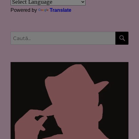
Powered by
Translate
CĂU
Caută
după: