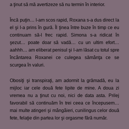
a ţinut să mă avertizeze să nu termin în interior.
Încă puţin… l-am scos rapid, Roxana s-a dus direct la
el şi l-a prins în gură. Îl ţinea între buze în timp ce eu
continuam să-l frec rapid. Simona s-a ridicat în
şezut… poate doar să vadă… cu un ultim efort…
aahhh… am eliberat penisul şi l-am lăsat cu totul spre
încântarea Roxanei ce culegea sămânţa ce se
scurgea în valuri.
Obosiţi şi transpiraţi, am adormit la grămadă, eu la
mijloc iar cele două fete lipite de mine. A doua zi
vremea nu a ţinut cu noi, nici de data asta. Prilej
favorabil să continuăm în trei ceea ce începusem…
mai multe atingeri şi mângâieri, cunilingus celor două
fete, felaţie din partea lor şi orgasme fără număr.