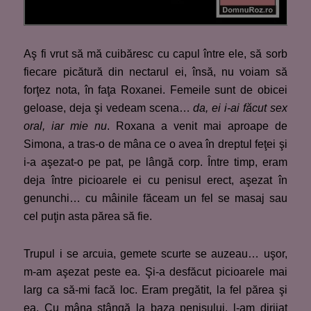
Aş fi vrut să mă cuibăresc cu capul între ele, să sorb
fiecare picătură din nectarul ei, însă, nu voiam să
forţez nota, în faţa Roxanei. Femeile sunt de obicei
geloase, deja şi vedeam scena…
da, ei i-ai făcut sex
oral, iar mie nu
. Roxana a venit mai aproape de
Simona, a tras-o de mâna ce o avea în dreptul feţei şi
i-a aşezat-o pe pat, pe lângă corp. Între timp, eram
deja între picioarele ei cu penisul erect, aşezat în
genunchi… cu mâinile făceam un fel se masaj sau
cel puţin asta părea să fie.
Trupul i se arcuia, gemete scurte se auzeau… uşor,
m-am aşezat peste ea. Şi-a desfăcut picioarele mai
larg ca să-mi facă loc. Eram pregătit, la fel părea şi
ea. Cu mâna stângă la baza penisului, l-am dirijat