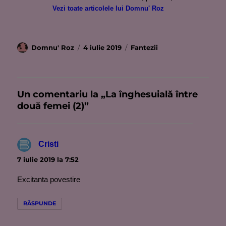
Vezi toate articolele lui Domnu' Roz
Autor
Publicat
Categorii
Domnu' Roz
4 iulie 2019
Fantezii
pe
Un comentariu la „La înghesuială între
două femei (2)”
Cristi
spune:
7 iulie 2019 la 7:52
Excitanta povestire
RĂSPUNDE