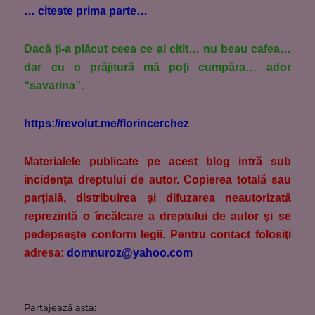
… citeste prima parte…
Dacă ţi-a plăcut ceea ce ai citit… nu beau cafea…
dar cu o prăjitură mă poţi cumpăra… ador
“savarina”.
https://revolut.me/florincerchez
M
aterialele publicate pe acest blog intră sub
incidenţa dreptului de autor. Copierea totală sau
parţială, distribuirea şi difuzarea neautorizată
reprezintă o încălcare a dreptului de autor şi se
pedepseşte conform legii. Pentru contact folosiţi
adresa:
domnuroz@yahoo.com
Partajează asta: