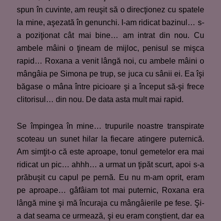
spun în cuvinte, am reuşit să o direcţionez cu spatele
la mine, aşezată în genunchi. I-am ridicat bazinul… s-
a poziţionat cât mai bine… am intrat din nou. Cu
ambele mâini o ţineam de mijloc, penisul se mişca
rapid… Roxana a venit lângă noi, cu ambele mâini o
mângâia pe Simona pe trup, se juca cu sânii ei. Ea îşi
băgase o mâna între picioare şi a început să-şi frece
clitorisul… din nou. De data asta mult mai rapid.
Se împingea în mine… trupurile noastre transpirate
scoteau un sunet hilar la fiecare atingere puternică.
Am simţit-o că este aproape, tonul gemetelor era mai
ridicat un pic… ahhh… a urmat un ţipăt scurt, apoi s-a
prăbuşit cu capul pe pernă. Eu nu m-am oprit, eram
pe aproape… gâfâiam tot mai puternic, Roxana era
lângă mine şi mă încuraja cu mângâierile pe fese. Şi-
a dat seama ce urmează, şi eu eram conştient, dar ea