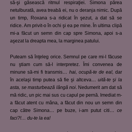
să-şi găsească ritmul respiraţiei. Simona părea
netulburată, avea treabă ei, nu o deranja nimic. După
un timp, Roxana s-a ridicat în şezut, a dat să se
ridice. Am privit-o în ochi şi ea pe mine. În ultima clipă
mi-a făcut un semn din cap spre Simona, apoi s-a
aşezat la dreapta mea, la marginea patului.
Puteam să înţeleg orice. Semnul pe care mi-l făcuse
nu ştiam cum să-l interpretez. Îmi convenea de
minune să-mi fi transmis…
hai, ocupă-te de ea!,
dar
în acelaşi timp putea să fie şi altceva…
uită-te şi la
asta, se masturbează lângă noi
. Nedumerit am dat să
mă ridic, un pic mai sus cu capul pe pernă. Imediat m-
a făcut atent cu mâna, a făcut din nou un semn din
cap către Simona… pe buze, i-am putut citi…
ce
faci?!… du-te la ea!