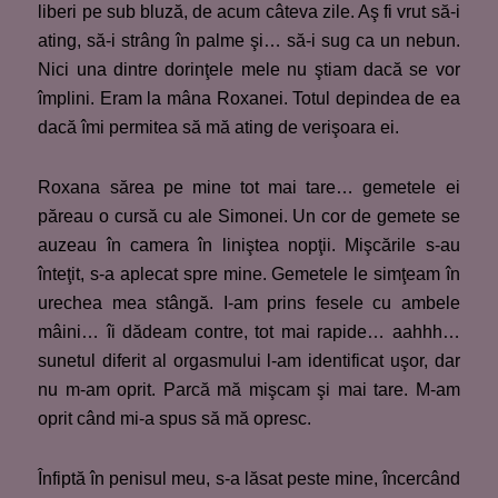
liberi pe sub bluză, de acum câteva zile. Aş fi vrut să-i
ating, să-i strâng în palme şi… să-i sug ca un nebun.
Nici una dintre dorinţele mele nu ştiam dacă se vor
împlini. Eram la mâna Roxanei. Totul depindea de ea
dacă îmi permitea să mă ating de verişoara ei.
Roxana sărea pe mine tot mai tare… gemetele ei
păreau o cursă cu ale Simonei. Un cor de gemete se
auzeau în camera în liniştea nopţii. Mişcările s-au
înteţit, s-a aplecat spre mine. Gemetele le simţeam în
urechea mea stângă. I-am prins fesele cu ambele
mâini… îi dădeam contre, tot mai rapide… aahhh…
sunetul diferit al orgasmului l-am identificat uşor, dar
nu m-am oprit. Parcă mă mişcam şi mai tare. M-am
oprit când mi-a spus să mă opresc.
Înfiptă în penisul meu, s-a lăsat peste mine, încercând