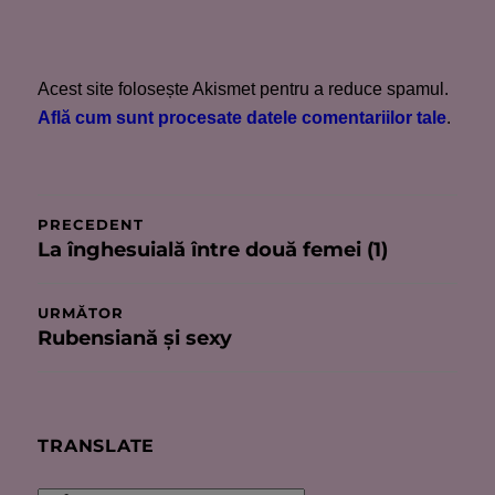
Acest site folosește Akismet pentru a reduce spamul.
Află cum sunt procesate datele comentariilor tale
.
Navigare
PRECEDENT
La înghesuială între două femei (1)
Articolul
în
anterior:
articole
URMĂTOR
Rubensiană şi sexy
Articolul
următor:
TRANSLATE