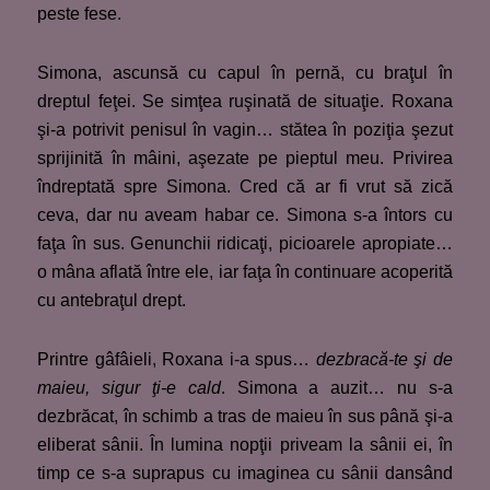
peste fese.
Simona, ascunsă cu capul în pernă, cu braţul în
dreptul feţei. Se simţea ruşinată de situaţie. Roxana
şi-a potrivit penisul în vagin… stătea în poziţia şezut
sprijinită în mâini, aşezate pe pieptul meu. Privirea
îndreptată spre Simona. Cred că ar fi vrut să zică
ceva, dar nu aveam habar ce. Simona s-a întors cu
faţa în sus. Genunchii ridicaţi, picioarele apropiate…
o mâna aflată între ele, iar faţa în continuare acoperită
cu antebraţul drept.
Printre gâfâieli, Roxana i-a spus…
dezbracă-te şi de
maieu, sigur ţi-e cald
. Simona a auzit… nu s-a
dezbrăcat, în schimb a tras de maieu în sus până şi-a
eliberat sânii. În lumina nopţii priveam la sânii ei, în
timp ce s-a suprapus cu imaginea cu sânii dansând