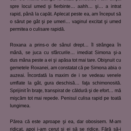
spre locul umed şi fierbinte… aahh… şi… a intrat
rapid, până la capăt. Aplecat peste ea, am început să
o sărut pe gât şi pe umeri… vaginul excitat şi umed
permitea o culisare rapidă.
Roxana a prins-o de sânul drept… îl strângea în
mână, se juca cu sfârcurile… imediat Simona şi-a
dus mâna peste a ei şi apăsa tot mai tare. Obişnuit cu
gemetele Roxanei, am constatat că pe Simona abia o
auzeai. Încordată la maxim de i se vedeau venele
umflate la gât, gura deschisă… faţa schimonosită.
Sprijinit în braţe, transpirat de căldură şi de efort… mă
mişcăm tot mai repede. Penisul culisa rapid pe toată
lungimea.
Părea că este aproape şi ea, dar obosisem. M-am
ridicat, apoi i-am cerut şi ei să se ridice. Fără să-i