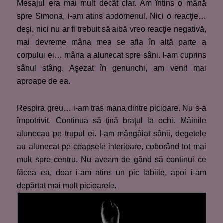
Mesajul era mai mult decât clar. Am întins o mână
spre Simona, i-am atins abdomenul. Nici o reacţie…
deşi, nici nu ar fi trebuit să aibă vreo reacţie negativă,
mai devreme mâna mea se afla în altă parte a
corpului ei… mâna a alunecat spre sâni. I-am cuprins
sânul stâng. Aşezat în genunchi, am venit mai
aproape de ea.
Respira greu… i-am tras mana dintre picioare. Nu s-a
împotrivit. Continua să ţină braţul la ochi. Mâinile
alunecau pe trupul ei. I-am mângâiat sânii, degetele
au alunecat pe coapsele interioare, coborând tot mai
mult spre centru. Nu aveam de gând să continui ce
făcea ea, doar i-am atins un pic labiile, apoi i-am
depărtat mai mult picioarele.