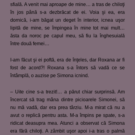
sfială. A venit mai aproape de mine… a tras de chiloţi
în jos până s-a dezbrăcat de ei. Voia şi ea, era
dornică, i-am băgat un deget în interior, icnea uşor
lipită de mine, se împingea în mine tot mai mult…
ăsta da noroc pe capul meu, să fiu la înghesuială
între două femei…
I-am făcut şi ei poftă, era de înţeles, dar Roxana ar fi
fost de acord?! Roxana s-a întors să vadă ce se
întâmplă, o auzise pe Simona icnind.
– Uite cine s-a trezit!… a părut chiar surprinsă. Am
încercat să trag mâna dintre picioarele Simonei, să
nu mă vadă, dar era prea târziu. M-a mirat că nu a
avut o replică pentru asta. M-a împins pe spate, s-a
ridicat deasupra mea. Atunci a observat că Simona
era fără chiloţi. A zâmbit uşor apoi i-a tras o palmă