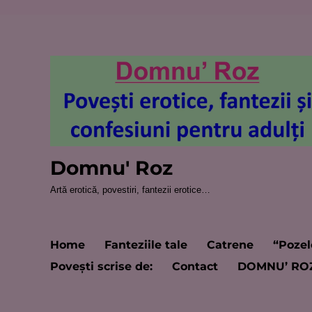
Domnu' Roz
Artă erotică, povestiri, fantezii erotice…
Home
Fanteziile tale
Catrene
“Pozel
Poveşti scrise de:
Contact
DOMNU’ RO