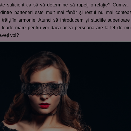
ste suficient ca să vă determine să rupeţi o relaţie? Cumva,
dintre parteneri este mult mai tânăr şi restul nu mai contea
răiţi în armonie. Atunci să introducem şi studiile superioare
ă foarte mare pentru voi dacă acea persoană are la fel de mu
aveţi voi?