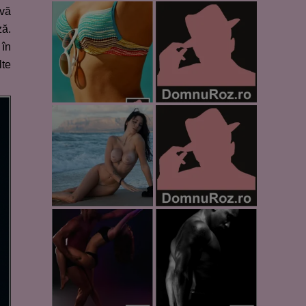
 vă
ză.
 în
lte