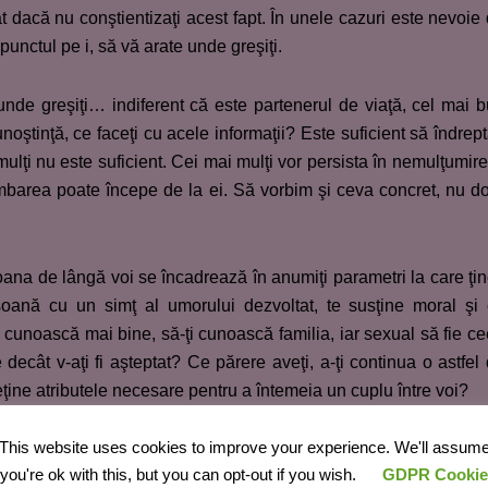
 dacă nu conştientizaţi acest fapt. În unele cazuri este nevoie
unctul pe i, să vă arate unde greşiţi.
nde greşiţi… indiferent că este partenerul de viaţă, cel mai 
noştinţă, ce faceţi cu acele informaţii? Este suficient să îndrept
mulţi nu este suficient. Cei mai mulţi vor persista în nemulţumire
imbarea poate începe de la ei. Să vorbim şi ceva concret, nu d
ana de lângă voi se încadrează în anumiţi parametri la care ţin
oană cu un simţ al umorului dezvoltat, te susţine moral şi
e cunoască mai bine, să-ţi cunoască familia, iar sexual să fie c
 decât v-aţi fi aşteptat? Ce părere aveţi, a-ţi continua o astfel
ţine atributele necesare pentru a întemeia un cuplu între voi?
This website uses cookies to improve your experience. We'll assum
tre voi se vor regăsi în cele enumerate şi vor răspunde pozitiv, 
you're ok with this, but you can opt-out if you wish.
GDPR Cookie
enumerate pentru ca un cuplu să aibă viitor. Cei mai mulţi 