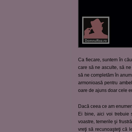
Ca fiecare, suntem în că
care să ne asculte, să ne 
să ne completăm în anumite
armonioasă pentru ambele 
oare de ajuns doar cele
Dacă ceea ce am enumerat 
Ei bine, aici voi trebuie 
voastre, temerile şi frustr
vreţi să recunoaşteţi că le