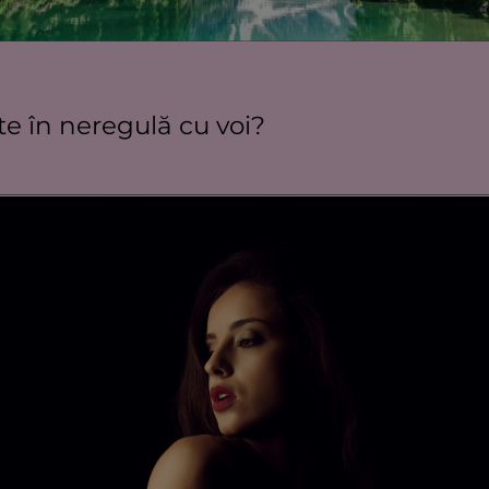
te în neregulă cu voi?