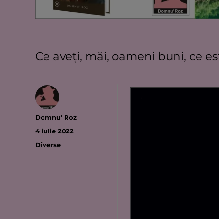
Ce aveţi, măi, oameni buni, ce es
Autor
Domnu' Roz
Publicat
4 iulie 2022
pe
Categorii
Diverse