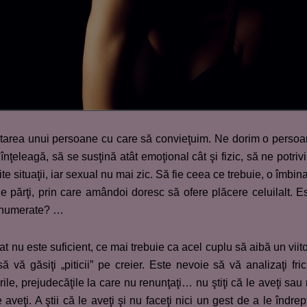
utarea unui persoane cu care să convieţuim. Ne dorim o perso
înţeleagă, să se susţină atât emoţional cât şi fizic, să ne potriv
 situaţii, iar sexual nu mai zic. Să fie ceea ce trebuie, o îmbin
părţi, prin care amândoi doresc să ofere plăcere celuilalt. E
 enumerate? …
nu este suficient, ce mai trebuie ca acel cuplu să aibă un viit
să vă găsiţi „piticii” pe creier. Este nevoie să vă analizaţi fric
ările, prejudecăţile la care nu renunţaţi… nu ştiţi că le aveţi sau
 aveţi. A ştii că le aveţi şi nu faceţi nici un gest de a le îndrep