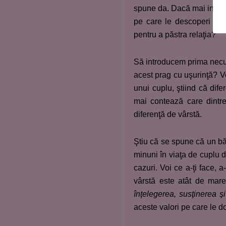
spune da. Dacă mai introd
pe care le descoperi la p
pentru a păstra relaţia?
Să introducem prima necun
acest prag cu uşurinţă? Vo
unui cuplu, ştiind că dif
mai contează care dintre
diferenţă de vârstă.
Ştiu că se spune că un bă
minuni în viaţa de cuplu d
cazuri. Voi ce a-ţi face, 
vârstă este atât de ma
înţelegerea, susţinerea şi
aceste valori pe care le do