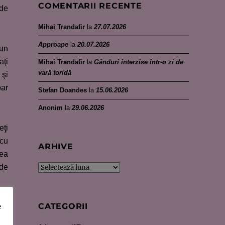
COMENTARII RECENTE
 de
Mihai Trandafir
la
27.07.2026
Approape
la
20.07.2026
bun
aţi
Mihai Trandafir
la
Gânduri interzise într-o zi de
vară toridă
 şi
oar
Stefan Doandes
la
15.06.2026
Anonim
la
29.06.2026
eţi
 cu
ARHIVE
eea
 de
Arhive
CATEGORII
e
vor
vor