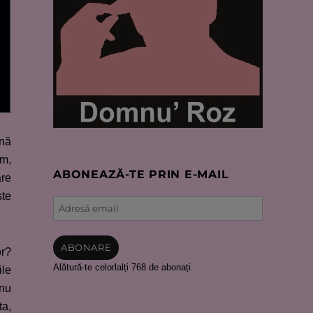
ană
im,
ABONEAZĂ-TE PRIN E-MAIL
are
ste
Adresă
email
ABONARE
or?
Alătură-te celorlalți 768 de abonați.
ile
 nu
ta,