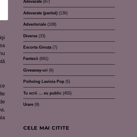
Adevarate
(87)
tii
nte
Adevarate (partial)
(136)
Advertoriale
(108)
Diverse
(33)
ăşi
rea
Escorta Ginuța
(7)
 nu
Fantezii
(691)
stă
Giveaway-uri
(6)
Psiholog Lavinia Pop
(5)
ace
Tu scrii … eu public
(455)
lte
 de
Urare
(9)
ea,
ula
CELE MAI CITITE