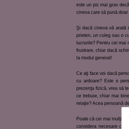
este un pic mai grav decât
cineva care să pună doar p
Şi dacă cineva vă arată u
prieten, un coleg sau o cu
lucrurile? Pentru cei mai 
frustrare, chiar dacă sch
la modul general!
Ce aţi face voi dacă perso
cu ardoare? Este o pers
prezenţa fizică, vrea să t
ce trebuie, chiar mai bine
relaţie? Acea persoană de
Poate că cei mai mulţi din
considera necesare cele 