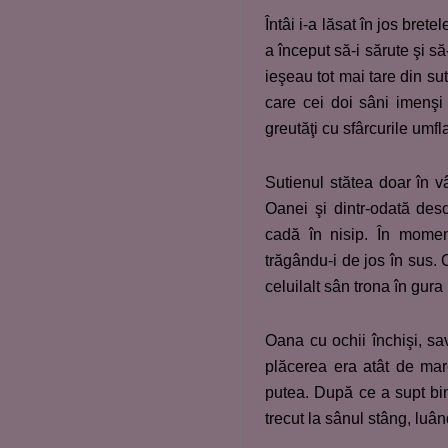
Întâi i-a lăsat în jos brete
a început să-i sărute şi să
ieşeau tot mai tare din su
care cei doi sâni imenşi 
greutăţi cu sfârcurile umf
Sutienul stătea doar în vâ
Oanei şi dintr-odată desc
cadă în nisip. În momen
trăgându-i de jos în sus. 
celuilalt sân trona în gura
Oana cu ochii închişi, sa
plăcerea era atât de mare
putea. După ce a supt bine
trecut la sânul stâng, luâ