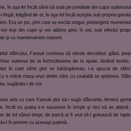
lele, în aşa fel încât sânii să iasă pe jumătate din cupa sutienului
-i lingă, trăgând de ei, în aşa fel încât aceştia sub propria greuta
tien. Era un joc, prin care se excita singur, prelungind momentul
vor ieşi din cupe şi vor atârna greu în jos, sub efectul propr
late şi cu mameloanele maronii.
rful sfârcului, Farouk continua să sărute decolteul, gâtul, piep
hise sutienul de la închizătoarea de la spate, lăsând textila
tul în care sânii grei se bălăngăneau, i-a apucat de sfârc
Cu o mână masa unul dintre sâni, cu cealaltă se sprijinea. Sfâr
 lui, sugându-l de zor.
vura arta cu care Farouk ştia să-i sugă sfârcurile, femeia gem
, încât nu putea s-o savureze în linişte şi nici să se abţină
 de tot sânul drept, de parcă ar fi vrut să-l golească de lapte
ndu-l în primire cu aceeaşi patimă.