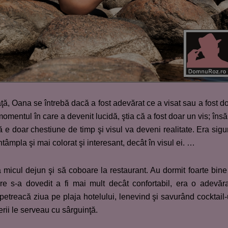
ă, Oana se întrebă dacă a fost adevărat ce a visat sau a fost d
momentul în care a devenit lucidă, ştia că a fost doar un vis; însă
că e doar chestiune de timp şi visul va deveni realitate. Era sigu
întâmpla şi mai colorat şi interesant, decât în visul ei. …
 micul dejun şi să coboare la restaurant. Au dormit foarte bine
are s-a dovedit a fi mai mult decât confortabil, era o adevăr
petreacă ziua pe plaja hotelului, lenevind şi savurând cocktail-
erii le serveau cu sârguinţă.