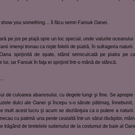
o show you something… îi făcu semn Farouk Oanei.
ră pe jos pe plajă spre un loc special, unde valurile oceanului
ii imenşi tronau ca nişte fotolii de piatră, în sufrageria naturii.
Oana sprijinită de spate, stând semiculcată pe piatra pe c
 lui, iar Farouk în faţa ei sprijinit într-o mână de stâncă.
a…
le lui de culoarea abanosului, cu degete lungi şi fine. Se apropie
zele dulci ale Oanei şi începu s-o sărute pătimaş, înnebunit,
de mult acest lucru şi acum se dezlănţuia ca o putere a naturii.
unecau cu patimă una peste cealaltă într-un sărut răvăşitor, mâin
e trăgând de bretelele sutienului de la costumul de baie al Oane