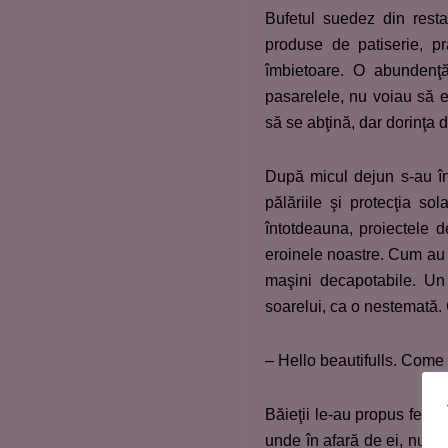
Bufetul suedez din resta
produse de patiserie, pr
îmbietoare. O abundenţă
pasarelele, nu voiau să 
să se abţină, dar dorinţa d
După micul dejun s-au în
pălăriile şi protecţia so
întotdeauna, proiectele d
eroinele noastre. Cum au p
maşini decapotabile. Un 
soarelui, ca o nestemată. 
– Hello beautifulls. Come 
Băieţii le-au propus fetel
unde în afară de ei, nu va