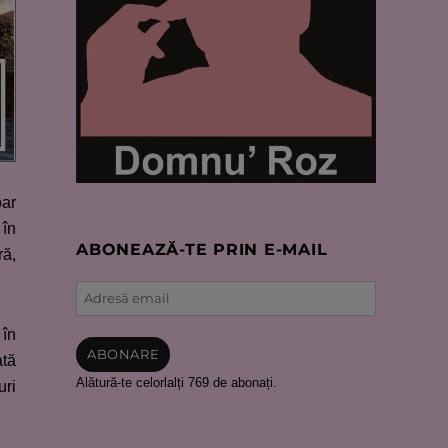
oar
 în
ABONEAZĂ-TE PRIN E-MAIL
ră,
Adresă
email
 în
ABONARE
ată
Alătură-te celorlalți 769 de abonați.
uri