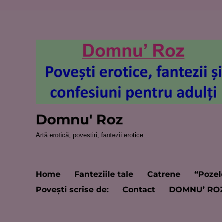
Domnu' Roz
Artă erotică, povestiri, fantezii erotice…
Home
Fanteziile tale
Catrene
“Pozel
Poveşti scrise de:
Contact
DOMNU’ RO