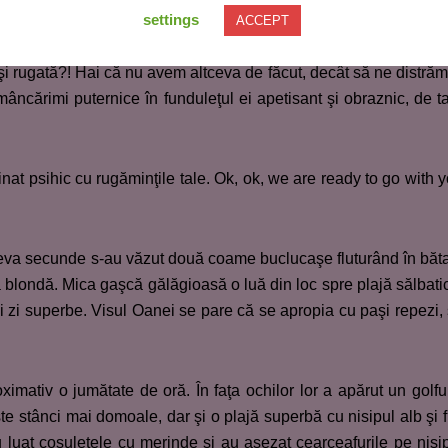
erbă.
settings
ACCEPT
aşi rugată?! Hai că nu avem altceva de făcut, decât să ne distr
âncărimi puternice în funduleţul ei apetisant şi obraznic, de t
inat psihic cu rugăminţile tale. Ok, ok, we are ready to go with 
teva secunde s-au văzut două coame buclucaşe fluturând în băt
a blondă. Mica gaşcă gălăgioasă o luă din loc spre plajă sălbati
 zi superbe. Visul Oanei se pare că se apropia cu paşi repezi,
imativ o jumătate de oră. În faţa ochilor lor a apărut un golfu
şte stânci mai domoale, dar şi o plajă superbă cu nisipul alb şi f
 luat coşuleţele cu merinde şi au aşezat cearceafurile pe nisi