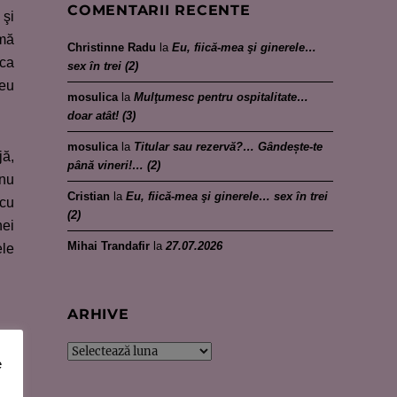
COMENTARII RECENTE
 şi
smă
Christinne Radu
la
Eu, fiică-mea şi ginerele…
 ca
sex în trei (2)
reu
mosulica
la
Mulţumesc pentru ospitalitate…
doar atât! (3)
mosulica
la
Titular sau rezervă?… Gândește-te
jă,
până vineri!… (2)
 nu
Cristian
la
Eu, fiică-mea şi ginerele… sex în trei
 cu
(2)
nei
Mihai Trandafir
la
27.07.2026
ele
ARHIVE
Arhive
e
ei,
tea