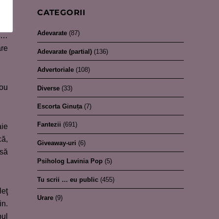
CATEGORII
Adevarate
(87)
ăm…
are
Adevarate (partial)
(136)
Advertoriale
(108)
you
Diverse
(33)
Escorta Ginuța
(7)
Fantezii
(691)
aie
că,
Giveaway-uri
(6)
 să
Psiholog Lavinia Pop
(5)
Tu scrii … eu public
(455)
leţ
Urare
(9)
in.
pul