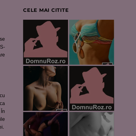
CELE MAI CITITE
 se
 S-
are
 cu
 ca
 În
ile
i.