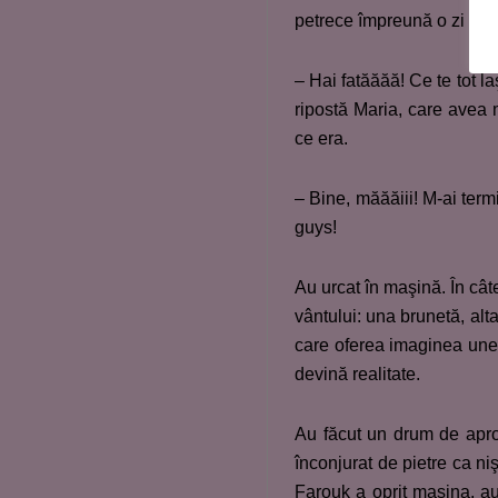
petrece împreună o zi sup
– Hai fatăăăă! Ce te tot l
ripostă Maria, care avea m
ce era.
– Bine, măăăiii! M-ai term
guys!
Au urcat în maşină. În câ
vântului: una brunetă, alt
care oferea imaginea unei
devină realitate.
Au făcut un drum de aprox
înconjurat de pietre ca ni
Farouk a oprit maşina, au