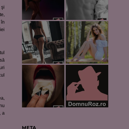
 şi
te,
 în
iei
tul
 să
uri
cul
ea,
 nu
, a
META