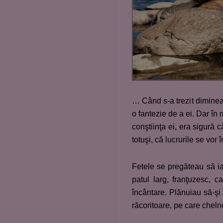
… Când s-a trezit dimineaţ
o fantezie de a ei. Dar în 
conştiinţa ei, era sigură 
totuşi, că lucrurile se vor 
Fetele se pregăteau să ia
patul larg, franţuzesc, c
încântare. Plănuiau să-şi 
răcoritoare, pe care cheln