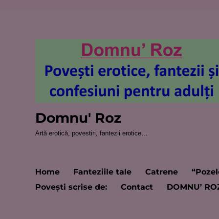
Domnu' Roz
Artă erotică, povestiri, fantezii erotice…
Home
Fanteziile tale
Catrene
“Pozel
Poveşti scrise de:
Contact
DOMNU’ RO