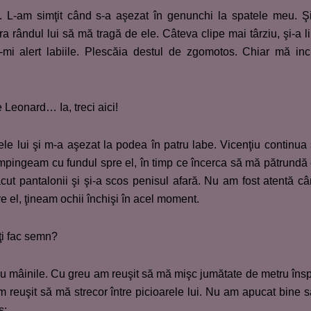
i. L-am simţit când s-a aşezat în genunchi la spatele meu. Ş
a rândul lui să mă tragă de ele. Câteva clipe mai târziu, şi-a li
mi alert labiile. Plescăia destul de zgomotos. Chiar mă inc
 Leonard… Ia, treci aici!
ele lui şi m-a aşezat la podea în patru labe. Vicenţiu continua
mpingeam cu fundul spre el, în timp ce încerca să mă pătrundă
cut pantalonii şi şi-a scos penisul afară. Nu am fost atentă c
e el, ţineam ochii închişi în acel moment.
ţi fac semn?
cu mâinile. Cu greu am reuşit să mă mişc jumătate de metru îns
reuşit să mă strecor între picioarele lui. Nu am apucat bine s
s: