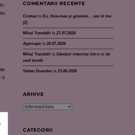
COMENTARII RECENTE
in.
eau
Cristian
la
Eu, fiică-mea şi ginerele… sex în trei
(2)
Mihai Trandafir
la
27.07.2026
Approape
la
20.07.2026
Mihai Trandafir
la
Gânduri interzise într-o zi de
vară toridă
ate
Stefan Doandes
la
15.06.2026
e o
ARHIVE
Arhive
tui
e
 la
CATEGORII
ex,