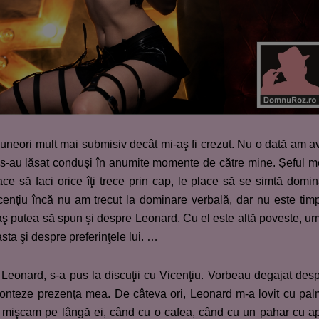
uneori mult mai submisiv decât mi-aş fi crezut. Nu o dată am a
e s-au lăsat conduşi în anumite momente de către mine. Şeful 
ace să faci orice îţi trece prin cap, le place să se simtă domin
Vicenţiu încă nu am trecut la dominare verbală, dar nu este tim
 aş putea să spun şi despre Leonard. Cu el este altă poveste, u
sta şi despre preferinţele lui. …
Leonard, s-a pus la discuţii cu Vicenţiu. Vorbeau degajat des
 conteze prezenţa mea. De câteva ori, Leonard m-a lovit cu pa
ă mişcam pe lângă ei, când cu o cafea, când cu un pahar cu a