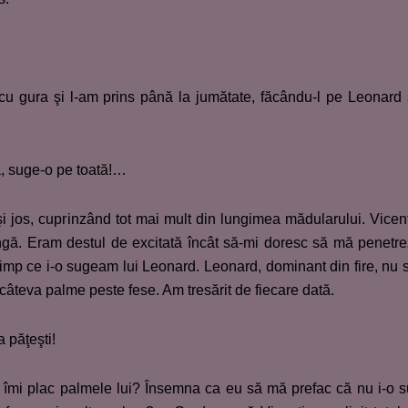
 cu gura şi l-am prins până la jumătate, făcându-l pe Leonard
 suge-o pe toată!…
i jos, cuprinzând tot mai mult din lungimea mădularului. Vicen
ngă. Eram destul de excitată încât să-mi doresc să mă penetr
timp ce i-o sugeam lui Leonard. Leonard, dominant din fire, nu 
 câteva palme peste fese. Am tresărit de fiecare dată.
 păţeşti!
 îmi plac palmele lui? Însemna ca eu să mă prefac că nu i-o 