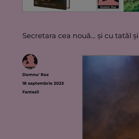
Secretara cea nouă… şi cu tatăl şi 
Autor
Domnu' Roz
Publicat
18 septembrie 2023
pe
Categorii
Fantezii