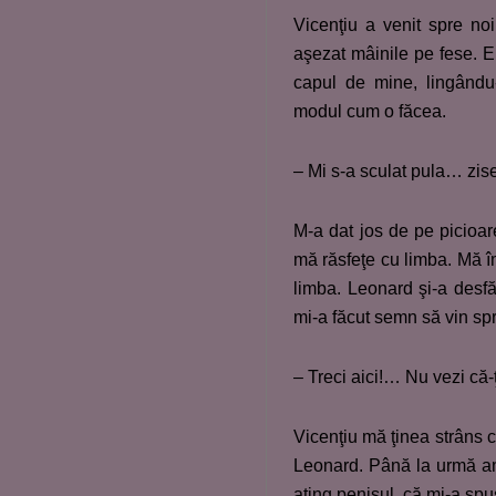
Vicenţiu a venit spre no
aşezat mâinile pe fese. Er
capul de mine, lingându-
modul cum o făcea.
– Mi s-a sculat pula… zise
M-a dat jos de pe picioar
mă răsfeţe cu limba. Mă î
limba. Leonard şi-a desfă
mi-a făcut semn să vin spr
– Treci aici!… Nu vezi că-
Vicenţiu mă ţinea strâns 
Leonard. Până la urmă am 
ating penisul, că mi-a spu