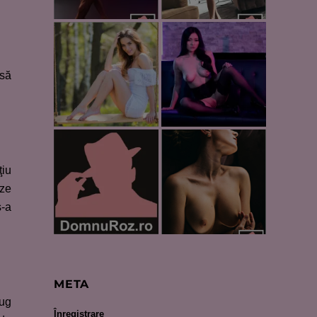
 să
ţiu
eze
s-a
META
sug
Înregistrare