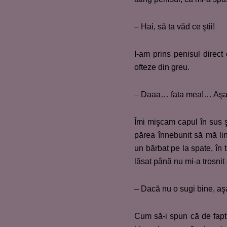
– Hai, să ta văd ce ştii!
I-am prins penisul direct
ofteze din greu.
– Daaa… fata mea!… Aşa,
Îmi mişcam capul în sus ş
părea înnebunit să mă li
un bărbat pe la spate, în 
lăsat până nu mi-a trosnit
– Dacă nu o sugi bine, aşa
Cum să-i spun că de fapt