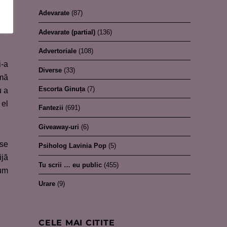
are
Adevarate
(87)
ine
Adevarate (partial)
(136)
Advertoriale
(108)
i-a
Diverse
(33)
 mă
Escorta Ginuța
(7)
u a
 el
Fantezii
(691)
Giveaway-uri
(6)
 se
Psiholog Lavinia Pop
(5)
ijă
Tu scrii … eu public
(455)
cum
Urare
(9)
CELE MAI CITITE