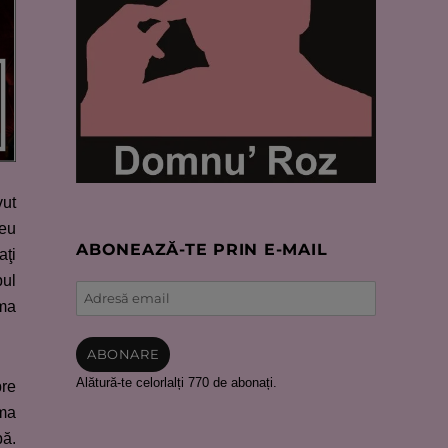
vut
meu
ABONEAZĂ-TE PRIN E-MAIL
aţi
pul
Adresă
rma
email
ABONARE
Alătură-te celorlalți 770 de abonați.
pre
lma
pă.