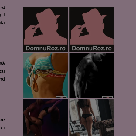
i-a
pit
ita
 să
 cu
ând
pre
ă-i