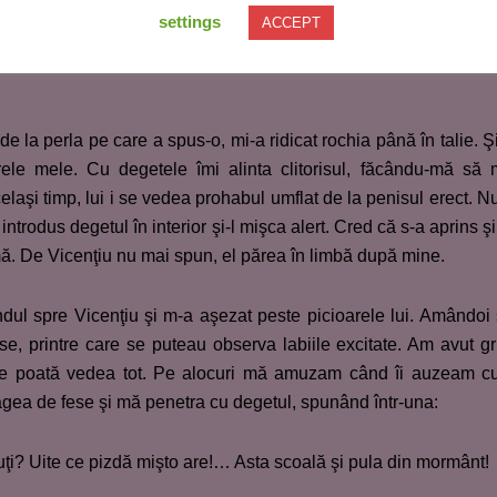
settings
fel de bărbat este un cuceritor, un vânător de trofee. Dacă tot 
ACCEPT
ate şi altora pentru validare, altfel nu ar avea sens dacă ar ţ
de la perla pe care a spus-o, mi-a ridicat rochia până în talie. Ş
ele mele. Cu degetele îmi alinta clitorisul, făcându-mă să
celaşi timp, lui i se vedea prohabul umflat de la penisul erect. N
introdus degetul în interior şi-l mişca alert. Cred că s-a aprins şi
mă. De Vicenţiu nu mai spun, el părea în limbă după mine.
dul spre Vicenţiu şi m-a aşezat peste picioarele lui. Amândoi
se, printre care se puteau observa labiile excitate. Am avut gr
se poată vedea tot. Pe alocuri mă amuzam când îi auzeam 
ea de fese şi mă penetra cu degetul, spunând într-una:
uţi? Uite ce pizdă mişto are!… Asta scoală şi pula din mormânt!