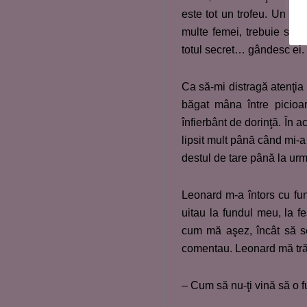
este tot un trofeu. Un ast
multe femei, trebuie să ar
totul secret… gândesc ei.
Ca să-mi distragă atenţia 
băgat mâna între picioar
înfierbânt de dorinţă. În a
lipsit mult până când mi-a 
destul de tare până la ur
Leonard m-a întors cu fun
uitau la fundul meu, la fe
cum mă aşez, încât să 
comentau. Leonard mă trăg
– Cum să nu-ţi vină să o f