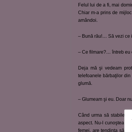
Felul lui de a fi, mai dom
Chiar m-a prins de mijloc
amândoi.
– Bună rău!… Să vezi ce i-
– Ce filmare?… întreb eu 
Deja mă şi vedeam protag
telefoanele bărbaţilor din
glumă.
– Glumeam şi eu. Doar nu c
Când urma să stabilesc î
aspect. Nu-l cunoşteam ma
femei, are tendinţa să-şi