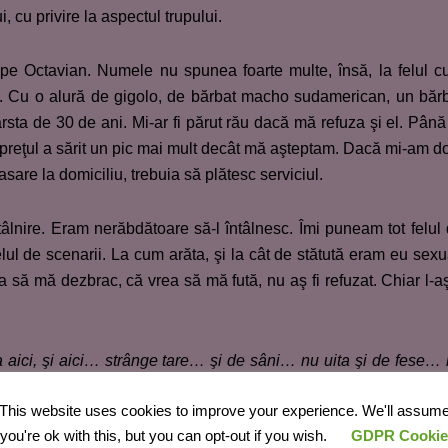
, cu privire la aspectul trupului.
pe Octavian. Numele nu spunea foarte multe, însă, la felul 
at. Cu o alură de gigolo, de bărbat macho sudamerican, un băr
sta de 30 de ani. Mi-ar fi părut rău dacă mă refuza şi el. Până
preţul a sărit un pic mai mult decât mă aşteptam. Dacă mi-am do
sare la domiciliu, trebuia să plătesc serviciul.
âlnire. Eram nerăbdătoare să-l întâlnesc. Îmi puneam tot felul
felul de scenarii. La cum arăta, şi la cât de stătută eram eu sexu
să mă dezbrac, că vrea să mă fută, nu aş fi refuzat. Chiar l-aş
 aici, şi aici… strânge tare… şi de sâni… nu uita şi de fese…
… am fost rea, merită să fiu pedepsită!… pedepseşte-mă tar
This website uses cookies to improve your experience. We'll assum
you're ok with this, but you can opt-out if you wish.
GDPR Cookie