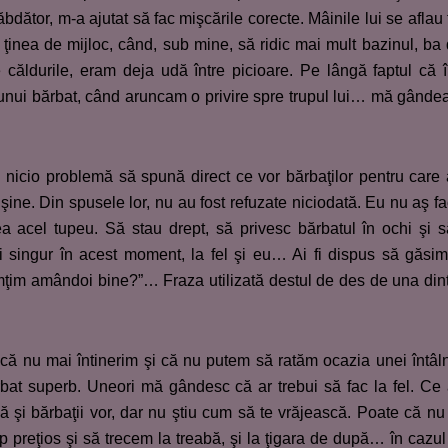
bdător, m-a ajutat să fac mişcările corecte. Mâinile lui se aflau 
inea de mijloc, când, sub mine, să ridic mai mult bazinul, ba
ăldurile, eram deja udă între picioare. Pe lângă faptul că 
 unui bărbat, când aruncam o privire spre trupul lui… mă gând
nicio problemă să spună direct ce vor bărbaţilor pentru care
ruşine. Din spusele lor, nu au fost refuzate niciodată. Eu nu aş f
a acel tupeu. Să stau drept, să privesc bărbatul în ochi şi s
singur în acest moment, la fel şi eu… Ai fi dispus să găsi
mţim amândoi bine?”… Fraza utilizată destul de des de una din
ă nu mai întinerim şi că nu putem să ratăm ocazia unei întâln
bărbat superb. Uneori mă gândesc că ar trebui să fac la fel. Ce
 şi bărbaţii vor, dar nu ştiu cum să te vrăjească. Poate că nu
 preţios şi să trecem la treabă, şi la ţigara de după… în cazul