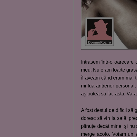
Intrasem într-o oarecare
meu. Nu eram foarte grasă
îl aveam când eram mai t
mi lua antrenor personal, 
aş putea să fac asta. Var
A fost destul de dificil s
doresc să vin la sală, pre
plinuţe decât mine, şi nu 
merge acolo. Voiam un an