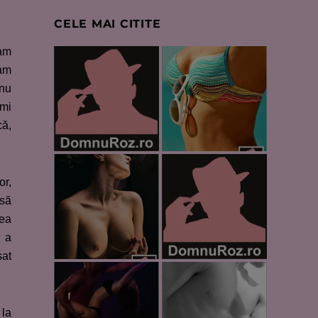
CELE MAI CITITE
eam
 am
 nu
îmi
că,
or,
 să
nea
i a
sat
 la