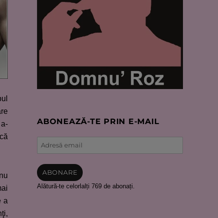
pul
are
ABONEAZĂ-TE PRIN E-MAIL
 a-
 că
Adresă
email
ABONARE
 nu
Alătură-te celorlalți 769 de abonați.
mai
e a
ţi,