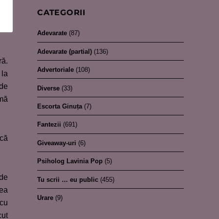
 de
CATEGORII
rul
Adevarate
(87)
Adevarate (partial)
(136)
ră.
Advertoriale
(108)
 la
 de
Diverse
(33)
 mă
Escorta Ginuța
(7)
Fantezii
(691)
 că
Giveaway-uri
(6)
Psiholog Lavinia Pop
(5)
 de
Tu scrii … eu public
(455)
rea
Urare
(9)
 cu
cut