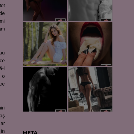
tot
 de
îmi
eam
 au
ace
ă-i
m o
tre
iri
 aş
 ar
 în
META