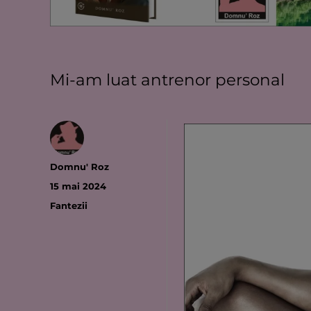
Mi-am luat antrenor personal
Autor
Domnu' Roz
Publicat
15 mai 2024
pe
Categorii
Fantezii