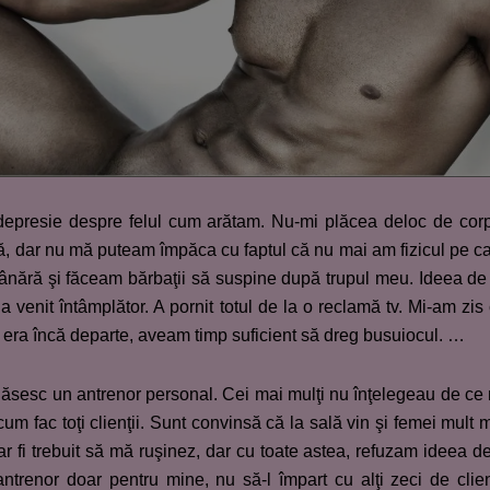
 depresie despre felul cum arătam. Nu-mi plăcea deloc de cor
, dar nu mă puteam împăca cu faptul că nu mai am fizicul pe c
ânără şi făceam bărbaţii să suspine după trupul meu. Ideea de
a venit întâmplător. A pornit totul de la o reclamă tv. Mi-am zis
a era încă departe, aveam timp suficient să dreg busuiocul. …
ă găsesc un antrenor personal. Cei mai mulţi nu înţelegeau de ce
cum fac toţi clienţii. Sunt convinsă că la sală vin şi femei mult 
ar fi trebuit să mă ruşinez, dar cu toate astea, refuzam ideea d
trenor doar pentru mine, nu să-l împart cu alţi zeci de clien