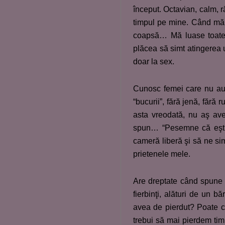
început. Octavian, calm, ră
timpul pe mine. Când mă ţ
coapsă… Mă luase toate c
plăcea să simt atingerea
doar la sex.
Cunosc femei care nu au 
“bucurii”, fără jenă, fără 
asta vreodată, nu aş ave
spun… “Pesemne că eşti 
cameră liberă şi să ne si
prietenele mele.
Are dreptate când spune c
fierbinţi, alături de un 
avea de pierdut? Poate că
trebui să mai pierdem timp