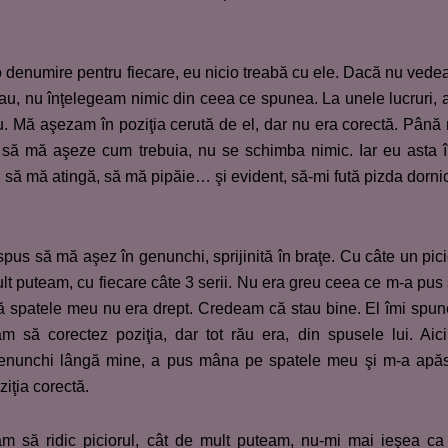
 o denumire pentru fiecare, eu nicio treabă cu ele. Dacă nu ved
 stau, nu înţelegeam nimic din ceea ce spunea. La unele lucruri,
iu. Mă aşezam în poziţia cerută de el, dar nu era corectă. Până
să mă aşeze cum trebuia, nu se schimba nimic. Iar eu asta 
ă mă atingă, să mă pipăie… şi evident, să-mi fută pizda dorni
 spus să mă aşez în genunchi, sprijinită în braţe. Cu câte un pici
mult puteam, cu fiecare câte 3 serii. Nu era greu ceea ce m-a pus
că spatele meu nu era drept. Credeam că stau bine. El îmi spu
m să corectez poziţia, dar tot rău era, din spusele lui. Aic
ngenunchi lângă mine, a pus mâna pe spatele meu şi m-a apă
iţia corectă.
m să ridic piciorul, cât de mult puteam, nu-mi mai ieşea ca