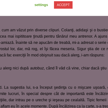
a spuneam multe. Cu practica este o problemă. Nu sunt atât
settings
ACCEPT
sia. Dar, chiar şi aşa… mi-ar fi surâs o partidă de sex cu tână
cum am văzut prin diverse clipuri. Colanţi, adidaşi şi o bustie
ea mai ispititoare ţinută pentru tânărul meu antrenor. A ajuns
-amiază. Înainte să ne apucăm de treabă, mi-a adresat o serie
rostul lor, dar, mă rog, el îşi făcea meseria. Sigur ştia de ce
dacă fac exerciţii în mod obişnuit sau dacă alerg, i-am răspuns:
u alerg nici după autobuz, când îl văd că vine, chiar dacă ştiu
d. La sugestia lui, s-a început şedinţa cu o mişcare uşoară,
ite lucruri, în special despre cât de importantă este încălzi
iile, dar intrau pe o ureche şi ieşeau pe cealaltă. Tipic femeii
aflam eu în acele momente. După încălzirea ca la carte, s-a tre