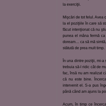
la exerciţii.
Mişcări de tot felul. Avea
la el poziţiile în care să
făcut intenţionat că nu şt
punea el mâna fermă ca 
doream… ca să mă simtă, s
stătută de prea mult timp.
În una dintre poziţii, mi-a
trebuia să-l ridic cât de 
fac, însă nu am realizat 
că nu este bine. Încerca
intervenit el. S-a pus î
până când am ajuns la poz
Acum, în timp ce încerca