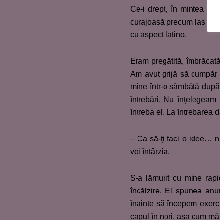
Ce-i drept, în mintea me
curajoasă precum las impre
cu aspect latino.
Eram pregătită, îmbrăcată 
Am avut grijă să cumpăr c
mine într-o sâmbătă după
întrebări. Nu înţelegeam 
întreba el. La întrebarea 
– Ca să-ţi faci o idee… n
voi întârzia.
S-a lămurit cu mine rapi
încălzire. El spunea anum
înainte să începem exerciţ
capul în nori, aşa cum mă 