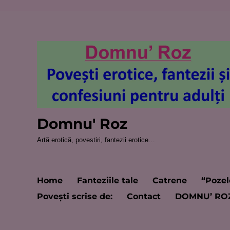
Domnu' Roz
Artă erotică, povestiri, fantezii erotice…
Home
Fanteziile tale
Catrene
“Pozel
Poveşti scrise de:
Contact
DOMNU’ RO