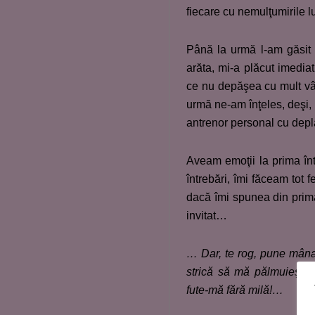
fiecare cu nemulţumirile lui
Până la urmă l-am găsit 
arăta, mi-a plăcut imedi
ce nu depăşea cu mult vâr
urmă ne-am înţeles, deşi, 
antrenor personal cu depla
Aveam emoţii la prima înt
întrebări, îmi făceam tot 
dacă îmi spunea din prima 
invitat…
… Dar, te rog, pune mâna
strică să mă pălmuieşti!
fute-mă fără milă!…