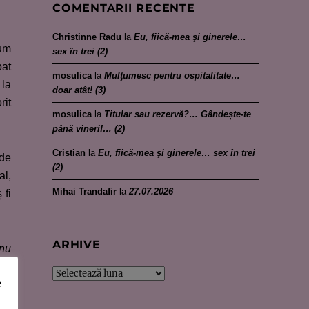
COMENTARII RECENTE
Christinne Radu
la
Eu, fiică-mea şi ginerele…
cum
sex în trei (2)
bat
mosulica
la
Mulţumesc pentru ospitalitate…
 la
doar atât! (3)
rit
mosulica
la
Titular sau rezervă?… Gândește-te
până vineri!… (2)
Cristian
la
Eu, fiică-mea şi ginerele… sex în trei
 de
(2)
al,
Mihai Trandafir
la
27.07.2026
 fi
ARHIVE
 nu
e!…
Arhive
e