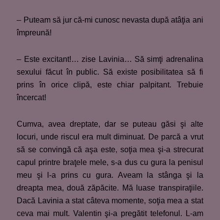
– Puteam să jur că-mi cunosc nevasta după atâţia ani
împreună!
– Este excitant!… zise Lavinia… Să simţi adrenalina
sexului făcut în public. Să existe posibilitatea să fi
prins în orice clipă, este chiar palpitant. Trebuie
încercat!
Cumva, avea dreptate, dar se puteau găsi şi alte
locuri, unde riscul era mult diminuat. De parcă a vrut
să se convingă că aşa este, soţia mea şi-a strecurat
capul printre braţele mele, s-a dus cu gura la penisul
meu şi l-a prins cu gura. Aveam la stânga şi la
dreapta mea, două zăpăcite. Mă luase transpiraţiile.
Dacă Lavinia a stat câteva momente, soţia mea a stat
ceva mai mult. Valentin şi-a pregătit telefonul. L-am