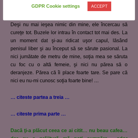
GDPR Cookie settings
ACCEPT
Orgasmul puternic m-a făcut să tremur destul de mult.
Deşi nu mai ieşea nimic din mine, ele încercau să
cureţe tot. Buzele lor intrau în contact tot mai des. La
un moment dat şi-au ridicat uşor capul, lăsând
penisul liber şi au început să se sărute pasional. La
nici jumătate de metru de mine, soţia mea se săruta
cu foc cu o altă femeie, şi nici nu părea să o
deranjeze. Părea că îi place foarte tare. Se pare că
nici eu nu-mi cunosc soţia foarte bine! …
… citeste partea a treia …
… citeste prima parte …
Dacă ţi-a plăcut ceea ce ai citit… nu beau cafea…