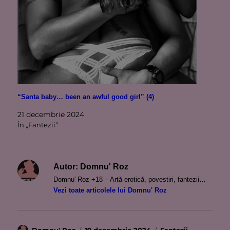
“Santa baby… been an awful good girl” (4)
21 decembrie 2024
În „Fantezii”
Autor:
Domnu' Roz
Domnu' Roz +18 – Artă erotică, povestiri, fantezii…
Vezi toate articolele lui Domnu' Roz
Autor
Publicat
Categorii