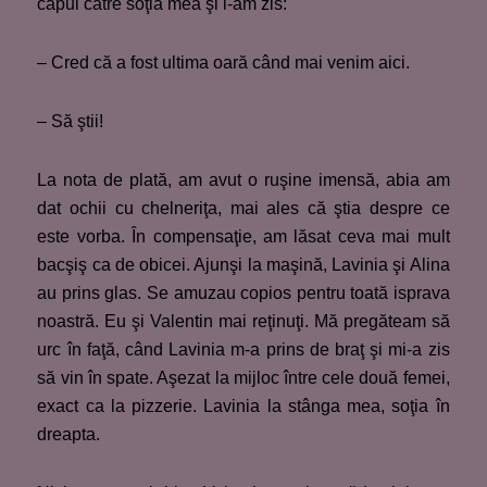
capul către soţia mea şi i-am zis:
– Cred că a fost ultima oară când mai venim aici.
– Să ştii!
La nota de plată, am avut o ruşine imensă, abia am
dat ochii cu chelneriţa, mai ales că ştia despre ce
este vorba. În compensaţie, am lăsat ceva mai mult
bacşiş ca de obicei. Ajunşi la maşină, Lavinia şi Alina
au prins glas. Se amuzau copios pentru toată isprava
noastră. Eu şi Valentin mai reţinuţi. Mă pregăteam să
urc în faţă, când Lavinia m-a prins de braţ şi mi-a zis
să vin în spate. Aşezat la mijloc între cele două femei,
exact ca la pizzerie. Lavinia la stânga mea, soţia în
dreapta.