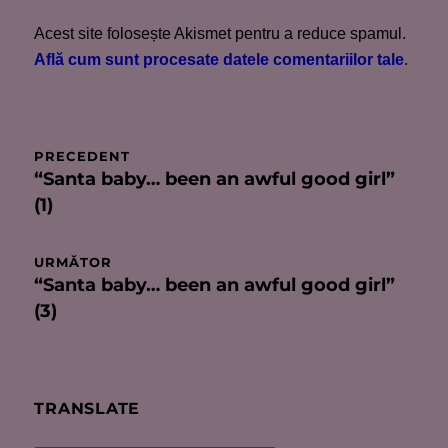
Acest site folosește Akismet pentru a reduce spamul.
Află cum sunt procesate datele comentariilor tale
.
Navigare
PRECEDENT
“Santa baby… been an awful good girl”
Articolul
în
(1)
anterior:
articole
URMĂTOR
“Santa baby… been an awful good girl”
Articolul
(3)
următor:
TRANSLATE