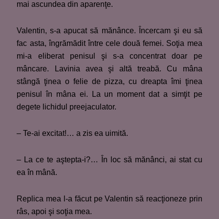
mai ascundea din aparenţe.
Valentin, s-a apucat să mănânce. Încercam şi eu să
fac asta, îngrămădit între cele două femei. Soţia mea
mi-a eliberat penisul şi s-a concentrat doar pe
mâncare. Lavinia avea şi altă treabă. Cu mâna
stângă ţinea o felie de pizza, cu dreapta îmi ţinea
penisul în mâna ei. La un moment dat a simţit pe
degete lichidul preejaculator.
– Te-ai excitat!… a zis ea uimită.
– La ce te aştepta-i?… În loc să mănânci, ai stat cu
ea în mână.
Replica mea l-a făcut pe Valentin să reacţioneze prin
râs, apoi şi soţia mea.