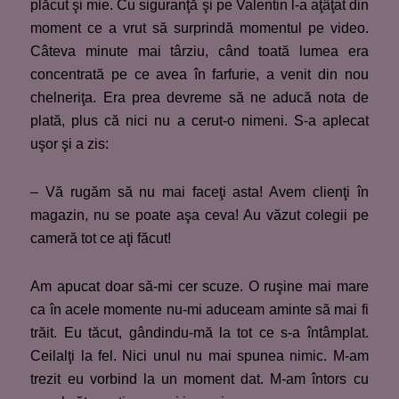
plăcut şi mie. Cu siguranţă şi pe Valentin l-a aţâţat din
moment ce a vrut să surprindă momentul pe video.
Câteva minute mai târziu, când toată lumea era
concentrată pe ce avea în farfurie, a venit din nou
chelneriţa. Era prea devreme să ne aducă nota de
plată, plus că nici nu a cerut-o nimeni. S-a aplecat
uşor şi a zis:
– Vă rugăm să nu mai faceţi asta! Avem clienţi în
magazin, nu se poate aşa ceva! Au văzut colegii pe
cameră tot ce aţi făcut!
Am apucat doar să-mi cer scuze. O ruşine mai mare
ca în acele momente nu-mi aduceam aminte să mai fi
trăit. Eu tăcut, gândindu-mă la tot ce s-a întâmplat.
Ceilalţi la fel. Nici unul nu mai spunea nimic. M-am
trezit eu vorbind la un moment dat. M-am întors cu