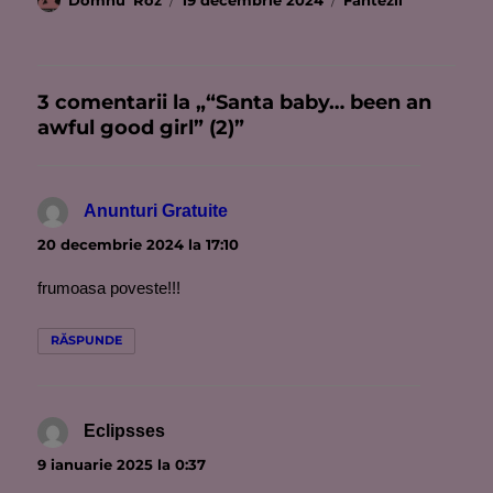
Domnu' Roz
19 decembrie 2024
Fantezii
pe
3 comentarii la „“Santa baby… been an
awful good girl” (2)”
Anunturi Gratuite
spune:
20 decembrie 2024 la 17:10
frumoasa poveste!!!
RĂSPUNDE
Eclipsses
spune:
9 ianuarie 2025 la 0:37