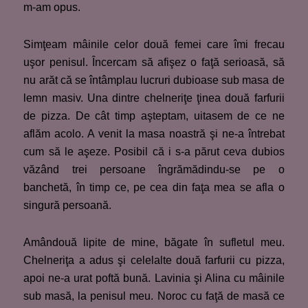
m-am opus.
Simţeam mâinile celor două femei care îmi frecau
uşor penisul. Încercam să afişez o faţă serioasă, să
nu arăt că se întâmplau lucruri dubioase sub masa de
lemn masiv. Una dintre chelneriţe ţinea două farfurii
de pizza. De cât timp aşteptam, uitasem de ce ne
aflăm acolo. A venit la masa noastră şi ne-a întrebat
cum să le aşeze. Posibil că i s-a părut ceva dubios
văzând trei persoane îngrămădindu-se pe o
banchetă, în timp ce, pe cea din faţa mea se afla o
singură persoană.
Amândouă lipite de mine, băgate în sufletul meu.
Chelneriţa a adus şi celelalte două farfurii cu pizza,
apoi ne-a urat poftă bună. Lavinia şi Alina cu mâinile
sub masă, la penisul meu. Noroc cu faţă de masă ce