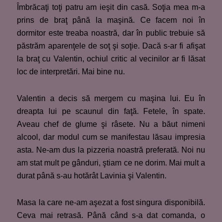
Îmbrăcaţi toţi patru am ieşit din casă. Soţia mea m-a
prins de braţ până la maşină. Ce facem noi în
dormitor este treaba noastră, dar în public trebuie să
păstrăm aparenţele de soţ şi soţie. Dacă s-ar fi afişat
la braţ cu Valentin, ochiul critic al vecinilor ar fi lăsat
loc de interpretări. Mai bine nu.
Valentin a decis să mergem cu maşina lui. Eu în
dreapta lui pe scaunul din faţă. Fetele, în spate.
Aveau chef de glume şi râsete. Nu a băut nimeni
alcool, dar modul cum se manifestau lăsau impresia
asta. Ne-am dus la pizzeria noastră preferată. Noi nu
am stat mult pe gânduri, ştiam ce ne dorim. Mai mult a
durat până s-au hotărât Lavinia şi Valentin.
Masa la care ne-am aşezat a fost singura disponibilă.
Ceva mai retrasă. Până când s-a dat comanda, o