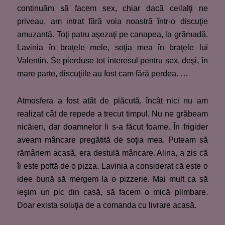
continuăm să facem sex, chiar dacă ceilalţi ne
priveau, am intrat fără voia noastră într-o discuţie
amuzantă. Toţi patru aşezaţi pe canapea, la grămadă.
Lavinia în braţele mele, soţia mea în braţele lui
Valentin. Se pierduse tot interesul pentru sex, deşi, în
mare parte, discuţiile au fost cam fără perdea. …
Atmosfera a fost atât de plăcută, încât nici nu am
realizat cât de repede a trecut timpul. Nu ne grăbeam
nicăieri, dar doamnelor li s-a făcut foame. În frigider
aveam mâncare pregătită de soţia mea. Puteam să
rămânem acasă, era destulă mâncare. Alina, a zis că
îi este poftă de o pizza. Lavinia a considerat că este o
idee bună să mergem la o pizzerie. Mai mult ca să
ieşim un pic din casă, să facem o mică plimbare.
Doar exista soluţia de a comanda cu livrare acasă.