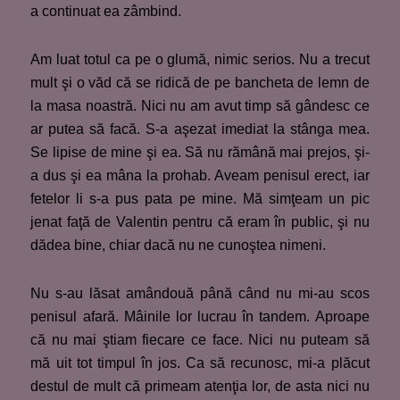
a continuat ea zâmbind.
Am luat totul ca pe o glumă, nimic serios. Nu a trecut
mult şi o văd că se ridică de pe bancheta de lemn de
la masa noastră. Nici nu am avut timp să gândesc ce
ar putea să facă. S-a aşezat imediat la stânga mea.
Se lipise de mine şi ea. Să nu rămână mai prejos, şi-
a dus şi ea mâna la prohab. Aveam penisul erect, iar
fetelor li s-a pus pata pe mine. Mă simţeam un pic
jenat faţă de Valentin pentru că eram în public, şi nu
dădea bine, chiar dacă nu ne cunoştea nimeni.
Nu s-au lăsat amândouă până când nu mi-au scos
penisul afară. Mâinile lor lucrau în tandem. Aproape
că nu mai ştiam fiecare ce face. Nici nu puteam să
mă uit tot timpul în jos. Ca să recunosc, mi-a plăcut
destul de mult că primeam atenţia lor, de asta nici nu