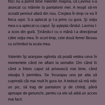
Nici nu a pornit bine Valentin maşina, că Lavinia s-a
aruncat cu mâinile la pantalonii mei. A reuşit să-mi
scoată penisul afară din nou. Creştea în timp ce ea îl
freca uşor. S-a aplecat şi l-a prins cu gura. Şi soţia
mea s-a aplecat cu capul. Îşi aştepta rândul. Lavinia l-
a scos din gură. Ţinându-l cu o mână l-a direcţionat
către soţia mea. În scurt timp, cele două femei făceau
cu schimbul la scula mea.
Valentin îşi aranjase oglinda să poată vedea ceva în
momentele când ne aflam la semafor. Din când în
când a întors capul să privească mai bine, când
situaţia îi permitea. Se încurajau una pe alta să
cuprindă cât mai mult în gura lor. A trebuit să mă ridic
un pic, să trag de pantaloni şi de chiloţi, până
aproape de genunchi, pentru ca ele să aibă un acces
mai facil.