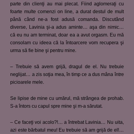
parte din clienţi au mai plecat. Fiind aglomeraţi cu
foarte multe comenzi on line, a durat destul de mult
până când ne-a fost adusă comanda. Discutând
diverse, Lavinia şi-a adus aminte… aşa din nimic…
că eu nu am terminat, doar ea a avut orgasm. Eu mă
consolam cu ideea că la întoarcere vom recupera şi
urma să fie bine şi pentru mine.
– Trebuie să avem grijă, dragul de el. Nu trebuie
neglijat… a zis soţia mea, în timp ce a dus mâna între
picioarele mele.
Se lipise de mine cu umărul, mă strângea de prohab.
S-a întors cu capul spre mine şi m-a sărutat.
– Ce faceţi voi acolo?!… a întrebat Lavinia… Nu uita,
azi este bărbatul meu! Eu trebuie să am grijă de el!…