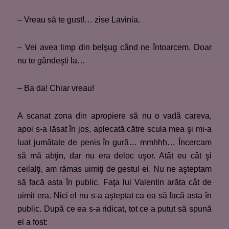
– Vreau să te gust!… zise Lavinia.
– Vei avea timp din belşug când ne întoarcem. Doar
nu te gândeşti la…
– Ba da! Chiar vreau!
A scanat zona din apropiere să nu o vadă careva,
apoi s-a lăsat în jos, aplecată către scula mea şi mi-a
luat jumătate de penis în gură… mmhhh… Încercam
să mă abţin, dar nu era deloc uşor. Atât eu cât şi
ceilalţi, am rămas uimiţi de gestul ei. Nu ne aşteptam
să facă asta în public. Faţa lui Valentin arăta cât de
uimit era. Nici el nu s-a aşteptat ca ea să facă asta în
public. După ce ea s-a ridicat, tot ce a putut să spună
el a fost: