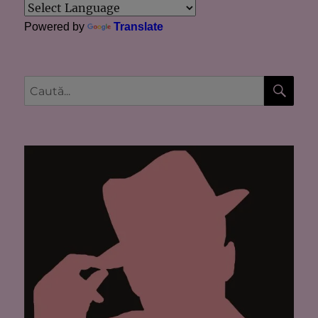
Powered by
Translate
CĂU
Caută
după: