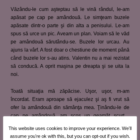
Văzându-le cum aşteptau să le vină rândul, le-am
apăsat pe cap pe amândouă. Le simţeam buzele
apăsate dintr-o parte şi din alta a penisului. Le-am
spus să urce un pic. Aveam un plan. Voiam să le văd
pe amândouă sărutându-se. Buzele lor urcau. Au
ajuns la vârf. A fost doar o chestiune de moment până
când buzele lor s-au atins. Valentin nu a mai rezistat
să conducă. A oprit maşina pe dreapta şi se uita la
noi.
Toată situaţia mă zăpăcise. Uşor, uşor, m-am
încordat. Eram aproape să ejaculez şi aş fi vrut să
ofer la amândouă din sămânţa mea. Ţinându-le de
cap pe amândouă, am scos un geamăt scurt…
aahhh… sperma a ţâşnit. Mă uitam entuziasmat la
This website uses cookies to improve your experience. We'll
amândouă cum încercau să culeagă din jeturile ce
assume you're ok with this, but you can opt-out if you wish.
ieşeau din mine asemeni unui vulcan.