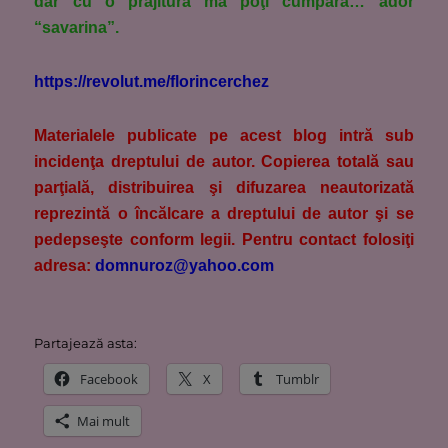
dar cu o prăjitură mă poţi cumpăra… ador
“savarina”.
https://revolut.me/florincerchez
M
aterialele publicate pe acest blog intră sub
incidenţa dreptului de autor. Copierea totală sau
parţială, distribuirea şi difuzarea neautorizată
reprezintă o încălcare a dreptului de autor şi se
pedepseşte conform legii. Pentru contact folosiţi
adresa:
domnuroz@yahoo.com
Partajează asta:
Facebook
X
Tumblr
Mai mult