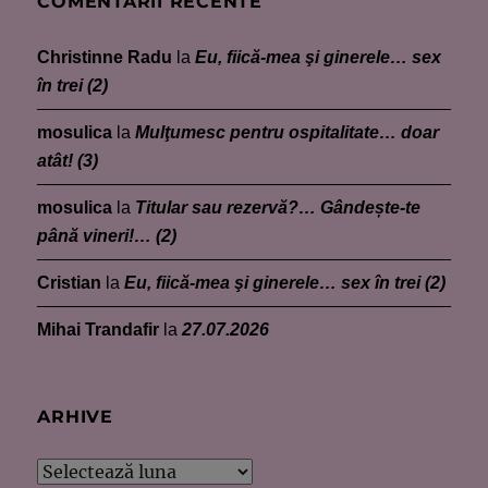
COMENTARII RECENTE
Christinne Radu
la
Eu, fiică-mea şi ginerele… sex
în trei (2)
mosulica
la
Mulţumesc pentru ospitalitate… doar
atât! (3)
mosulica
la
Titular sau rezervă?… Gândește-te
până vineri!… (2)
Cristian
la
Eu, fiică-mea şi ginerele… sex în trei (2)
Mihai Trandafir
la
27.07.2026
ARHIVE
Arhive