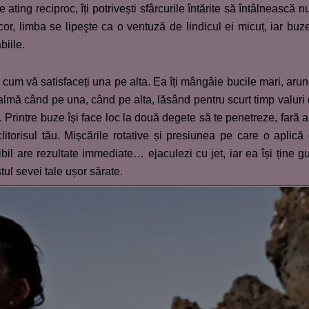
e ating reciproc, îți potrivești sfârcurile întărite să întâlnească nu
ecor, limba se lipeşte ca o ventuză de lindicul ei micuț, iar buz
biile.
m vă satisfaceți una pe alta. Ea îți mângâie bucile mari, aru
almă când pe una, când pe alta, lăsând pentru scurt timp valuri
 Printre buze își face loc la două degete să te penetreze, fară a
litorisul tău. Mișcările rotative și presiunea pe care o aplică
bil are rezultate immediate… ejaculezi cu jet, iar ea își ține g
ul sevei tale ușor sărate.