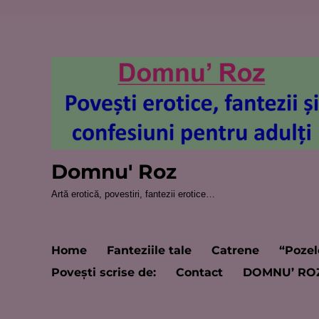
Domnu' Roz
Artă erotică, povestiri, fantezii erotice…
Home
Fanteziile tale
Catrene
“Pozel
Poveşti scrise de:
Contact
DOMNU’ RO