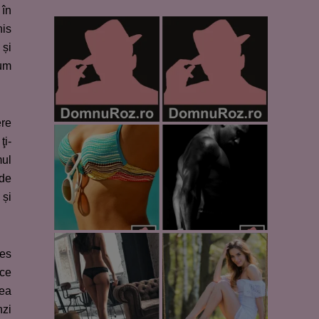
 în
his
 și
cum
ere
ţi-
mul
 de
 și
ies
ace
 ea
nzi