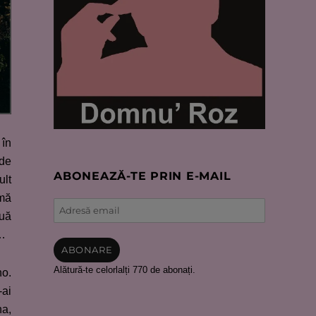
 în
 de
ABONEAZĂ-TE PRIN E-MAIL
ult
 mă
Adresă
ouă
email
 …
ABONARE
Alătură-te celorlalți 770 de abonați.
no.
-ai
na,