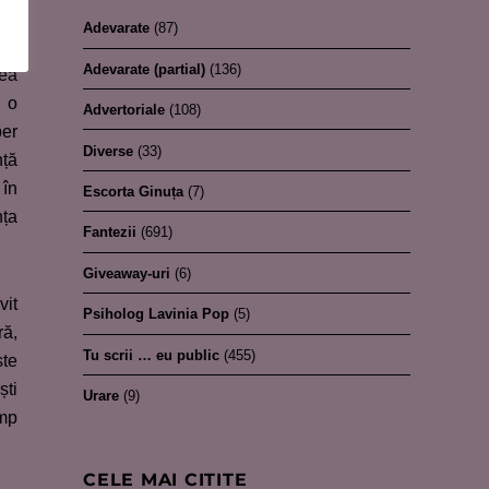
Adevarate
(87)
Adevarate (partial)
(136)
tea
u o
Advertoriale
(108)
per
Diverse
(33)
nță
 în
Escorta Ginuța
(7)
nța
Fantezii
(691)
Giveaway-uri
(6)
vit
Psiholog Lavinia Pop
(5)
ră,
Tu scrii … eu public
(455)
ste
ști
Urare
(9)
imp
CELE MAI CITITE