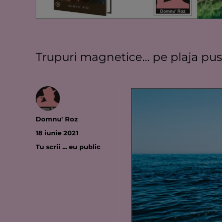
Trupuri magnetice… pe plaja pust
Autor
Domnu' Roz
Publicat
18 iunie 2021
pe
Categorii
Tu scrii ... eu public