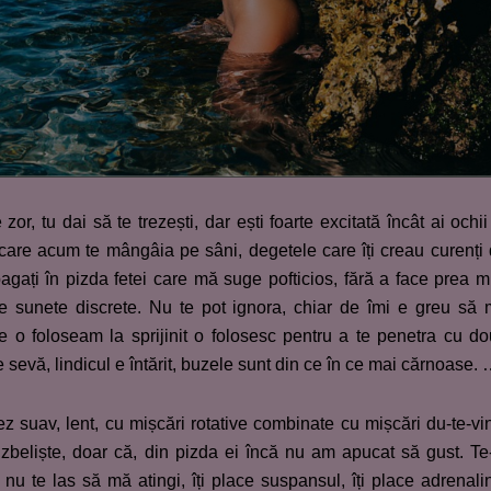
or, tu dai să te trezești, dar ești foarte excitată încât ai ochii
care acum te mângâia pe sâni, degetele care îți creau curenți
agați în pizda fetei care mă suge pofticios, fără a face prea m
e sunete discrete. Nu te pot ignora, chiar de îmi e greu să
 o foloseam la sprijinit o folosesc pentru a te penetra cu d
e sevă, lindicul e întărit, buzele sunt din ce în ce mai cărnoase.
ez suav, lent, cu mișcări rotative combinate cu mișcări du-te-vi
izbeliște, doar că, din pizda ei încă nu am apucat să gust. Te
i, nu te las să mă atingi, îți place suspansul, îți place adrenali