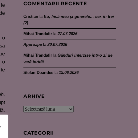
COMENTARII RECENTE
 le
 de
Cristian
la
Eu, fiică-mea şi ginerele… sex în trei
(2)
Mihai Trandafir
la
27.07.2026
a o
Approape
la
20.07.2026
 să
 pe
Mihai Trandafir
la
Gânduri interzise într-o zi de
, o
vară toridă
 te
Stefan Doandes
la
15.06.2026
h,
ARHIVE
upt
Arhive
dă.
cum
e
 și
CATEGORII
iar