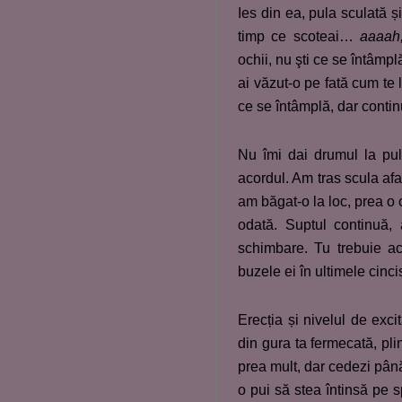
Ies din ea, pula sculată ș
timp ce scoteai…
aaaah
ochii, nu şti ce se întâmplă
ai văzut-o pe fată cum te 
ce se întâmplă, dar contin
Nu îmi dai drumul la pulă
acordul. Am tras scula afa
am băgat-o la loc, prea o c
odată. Suptul continuă,
schimbare. Tu trebuie acu
buzele ei în ultimele cinc
Erecția și nivelul de exci
din gura ta fermecată, pli
prea mult, dar cedezi până 
o pui să stea întinsă pe spa