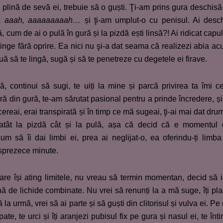
i plină de sevă ei, trebuie să o guști. Ţi-am prins gura deschisă
, aaah, aaaaaaaaah
…
și ţi-am umplut-o cu penisul. Ai desc
, cum de ai o pulă în gură și la pizdă ești linsă?! Ai ridicat capul
linge fără oprire. Ea nici nu şi-a dat seama că realizezi abia a
uă să te lingă, sugă și să te penetreze cu degetele ei firave.
, continui să sugi, te uiți la mine și parcă privirea ta îmi c
ră din gură, te-am sărutat pasional pentru a prinde încredere, și 
ereai, erai transpirată și în timp ce mă sugeai, ţi-ai mai dat dru
 atât la pizdă cât și la pulă, așa că decid că e momentul
m să îi dai limbi ei, prea ai neglijat-o, ea oferindu-ți limba
isprezece minute.
tare își ating limitele, nu vreau să termin momentan, decid să 
nă de lichide combinate. Nu vrei să renunți la a mă suge, îți pl
la urmă, vrei să ai parte și să guști din clitorisul și vulva ei. Pe
te, te urci și îți aranjezi pubisul fix pe gura și nasul ei, te înti