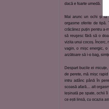
dacă e foarte umedă.
Mai arunc un ochi și la 
orgasme oferite de tipă.
crăcănez puțin pentru a-mi
să reuşesc fără să o doa
vizita unui cocoș. Încerc, 
vagin, o mișc energic, o
arzătoare să i-o bag, sim
Despart bucile ei micuțe,
de perete, mă mișc rapid î
intru adânc până în pere
scoasă afară… alt orgasm v
leșinată pe spate, ochii î
ce ești linsă, cu ocazia ast