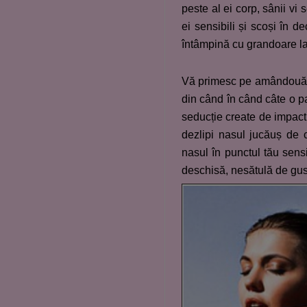
peste al ei corp, sânii vi s
ei sensibili și scoși în d
întâmpină cu grandoare la
Vă primesc pe amândouă cu
din când în când câte o p
seducție create de impact.
dezlipi nasul jucăuș de c
nasul în punctul tău sensi
deschisă, nesătulă de gust