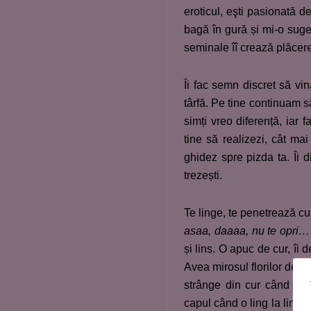
eroticul, eşti pasionată d
bagă în gură și mi-o suge
seminale îî crează plăcere
Îi fac semn discret să vi
târfă. Pe tine continuam să
simți vreo diferență, iar
tine să realizezi, cât mai
ghidez spre pizda ta. Îi d
trezești.
Te linge, te penetrează cu
asaa, daaaa, nu te opri
…
și lins. O apuc de cur, îi d
Avea mirosul florilor de c
strânge din cur când vârf
capul când o ling la lindic