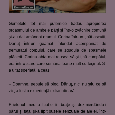
Gemetele tot mai puternice trădau apropierea
orgasmului de ambele părţi şi într-o zvâcnire comună
şi-au dat amândoi drumul. Corina într-un ţipăt ascuţit,
Dănuţ într-un geamăt înfundat acompaniat de
tremuratul corpului, care se zguduia de spasmele
plăcerii. Corina abia mai reuşea să-şi ţină cumpătul,
era într-o stare care semăna foarte mult cu leşinul. S-
a uitat speriată la ceas:
– Doamne, trebuie să plec. Dănuţ, nici nu ştiu ce să
zic, a fost o experienţă extraordinară!
Prietenul meu a luat-o în braţe şi dezmierdându-i
părul şi faţa, şi-a lipit buzele senzuale de ale ei, într-