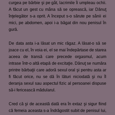
curgea pe bărbie şi pe gât, lacrimile îi umpleau ochii.
A făcut un gest cu mâna să se oprească, iar Dănuţ
înţelegător s-a oprit. A început s-o sărute pe sânii ei
mici, pe abdomen, apoi i-a băgat din nou penisul în
gură.
De data asta i-a lăsat un mic răgaz. A lăsat-o să se
joace cu el, în voia ei, el se mai îndepărtase de starea
aceea de transă care precede orgasmul, acum
intrase într-o altă etapă de excitaţie. Dănuţ se număra
printre bărbaţii care adoră sexul oral şi pentru asta ar
fi făcut orice, nu se dă în lături niciodată şi nu îl
deranja sexul sau aspectul fizic al persoanei dispuse
să-i fericească mădularul.
Cred că şi de această dată era în extaz şi sigur fiind
că femeia aceasta s-a îndrăgostit subit de penisul lui,