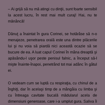
– Ai grijă să nu mă atingi cu dinţii, sunt foarte sensibil
la acest lucru, în rest mai mult curaj! Hai, nu te
mănâncă!
Dănuţ a înaintat în gura Corinei, se hotărâse să n-o
menajeze, penetrarea orală este una dintre plăcerile
lui şi nu voia să piardă nici această ocazie să se
bucure de ea. A luat capul Corinei în mâna dreaptă şi
apăsându-l uşor peste penisul falnic, a început să-I
mişte înainte-înapoi, penetrând tot mai adânc în gâtul
ei.
O vedeam cum se luptă cu respiraţia, cu chinul de a
înghiţi, dar în acelaşi timp de a mângâia cu limba şi
cu întreaga cavitate bucală mădularul acela de
dimensiuni generoase, care i-a umplut gura. Saliva îi