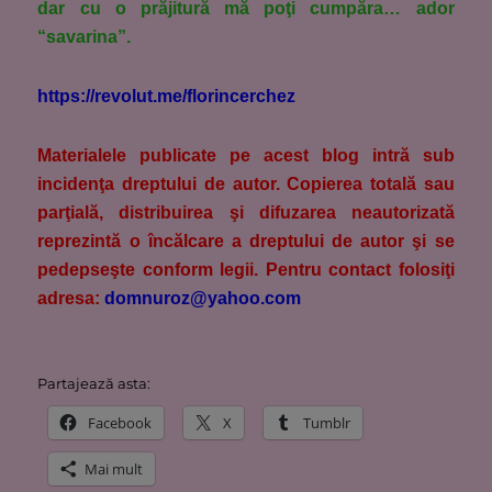
dar cu o prăjitură mă poţi cumpăra… ador
“savarina”.
https://revolut.me/florincerchez
M
aterialele publicate pe acest blog intră sub
incidenţa dreptului de autor. Copierea totală sau
parţială, distribuirea şi difuzarea neautorizată
reprezintă o încălcare a dreptului de autor şi se
pedepseşte conform legii. Pentru contact folosiţi
adresa:
domnuroz@yahoo.com
Partajează asta:
Facebook
X
Tumblr
Mai mult