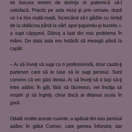
se bucura enorm de dorinţa ei puternică să-l
satisfacă. Practic pe asta miza şi prin urmare, după
ce l-a lins roată-roată, încercând să-l gâdile cu limbă
de la rădăcina până la vârf, apoi ţuguindu-şi buzele, i-
a supt căpşorul, Dănuţ a luat din nou problema în
mâini. De data asta era hotărât să meargă până la
capăt.
– Ai să înveţi să sugi ca o profesionistă, doar caută-ţi
parteneri care să te lase să le sugi penisul. Sunt
convins că vei găsi destui. Ai să înveţi să o laşi să-ţi
intre adânc în gât, fără să lăcrimezi, vei învăţa să
respiri şi să înghiţi, chiar dacă ai ditamai scula în
gură.
Odată rostite aceste cuvinte, a apăsat din nou penisul
adânc în gâtul Corinei, care gemea înfundat, dar