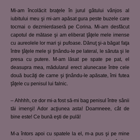
Mi-am încolăcit braţele în jurul gâtului vânjos al
iubitului meu şi mi-am apăsat gura peste buzele care
tocmai o dezmierdaseră pe Corina. Mi-am desfăcut
capotul de mătase şi am eliberat ţâţele mele imense
cu aureolele lor mari şi pufoase. Dănuţ şi-a băgat faţa
între ţâţele mele şi ţinându-le pe lateral, le săruta şi le
presa cu putere. M-am lăsat pe spate pe pat, el
deasupra mea, mădularul erect alunecase între cele
două bucăţi de carne şi ţinându-le apăsate, îmi futea
ţâţele cu penisul lui falnic.
– Ahhhh, ce dor mi-a fost să-mi bag penisul între sânii
tăi imenşi! Ador acţiunea asta! Doamneee, cât de
bine este! Ce bună eşti de pulă!
M-a întors apoi cu spatele la el, m-a pus şi pe mine