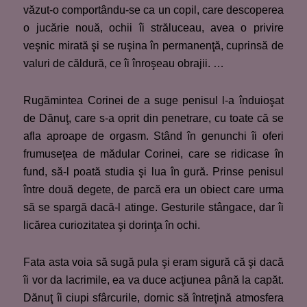
văzut-o comportându-se ca un copil, care descoperea
o jucărie nouă, ochii îi străluceau, avea o privire
veşnic mirată şi se ruşina în permanenţă, cuprinsă de
valuri de căldură, ce îi înroşeau obrajii. …
Rugămintea Corinei de a suge penisul l-a înduioşat
de Dănuţ, care s-a oprit din penetrare, cu toate că se
afla aproape de orgasm. Stând în genunchi îi oferi
frumuseţea de mădular Corinei, care se ridicase în
fund, să-l poată studia şi lua în gură. Prinse penisul
între două degete, de parcă era un obiect care urma
să se spargă dacă-l atinge. Gesturile stângace, dar îi
licărea curiozitatea şi dorinţa în ochi.
Fata asta voia să sugă pula şi eram sigură că şi dacă
îi vor da lacrimile, ea va duce acţiunea până la capăt.
Dănuţ îi ciupi sfârcurile, dornic să întreţină atmosfera