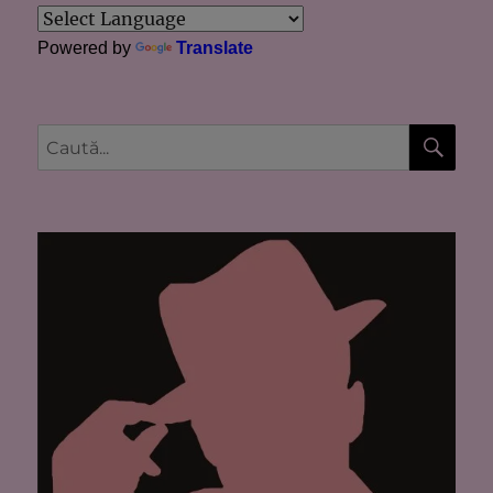
Powered by
Translate
CĂU
Caută
după: