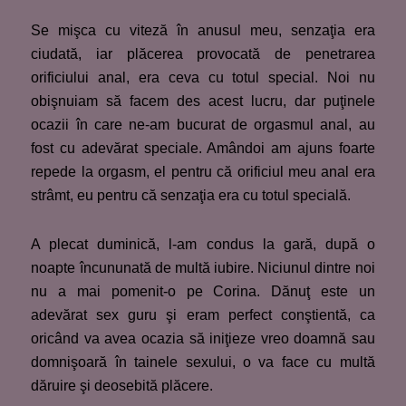
Se mişca cu viteză în anusul meu, senzaţia era
ciudată, iar plăcerea provocată de penetrarea
orificiului anal, era ceva cu totul special. Noi nu
obişnuiam să facem des acest lucru, dar puţinele
ocazii în care ne-am bucurat de orgasmul anal, au
fost cu adevărat speciale. Amândoi am ajuns foarte
repede la orgasm, el pentru că orificiul meu anal era
strâmt, eu pentru că senzaţia era cu totul specială.
A plecat duminică, l-am condus la gară, după o
noapte încununată de multă iubire. Niciunul dintre noi
nu a mai pomenit-o pe Corina. Dănuţ este un
adevărat sex guru şi eram perfect conştientă, ca
oricând va avea ocazia să iniţieze vreo doamnă sau
domnişoară în tainele sexului, o va face cu multă
dăruire şi deosebită plăcere.