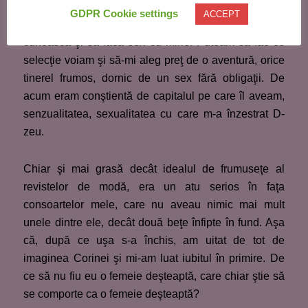
Apoi, dintr-o dată mi-a explodat mesageria, am primit
GDPR Cookie settings
ACCEPT
sute de cereri de prietenie şi toţi voiau să mă
cunoască şi să facă sex cu mine. Puteam să fac ce
selecţie voiam şi să-mi aleg preţ de o aventură, orice
tinerel frumos, dornic de un sex fără obligaţii. De
acum eram conştientă de capitalul pe care îl aveam,
senzualitatea, sexualitatea cu care m-a înzestrat D-
zeu.
Chiar şi mai grasă decât idealul de frumuseţe al
revistelor de modă, era un atu serios în faţa
consoartelor mele, care nu aveau nimic mai mult
unele dintre ele, decât două beţe înfipte în fund. Aşa
că, după ce uşa s-a închis, am uitat de tot de
imaginea Corinei şi mi-am luat iubitul în primire. De
ce să nu fiu eu o femeie deşteaptă, care chiar ştie să
se comporte ca o femeie deşteaptă?