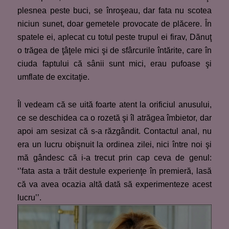
plesnea peste buci, se înroşeau, dar fata nu scotea
niciun sunet, doar gemetele provocate de plăcere. În
spatele ei, aplecat cu totul peste trupul ei firav, Dănuţ
o trăgea de ţâţele mici şi de sfârcurile întărite, care în
ciuda faptului că sânii sunt mici, erau pufoase şi
umflate de excitaţie.
Îl vedeam că se uită foarte atent la orificiul anusului,
ce se deschidea ca o rozetă şi îl atrăgea îmbietor, dar
apoi am sesizat că s-a răzgândit. Contactul anal, nu
era un lucru obişnuit la ordinea zilei, nici între noi şi
mă gândesc că i-a trecut prin cap ceva de genul:
‘’fata asta a trăit destule experienţe în premieră, lasă
că va avea ocazia altă dată să experimenteze acest
lucru’’.