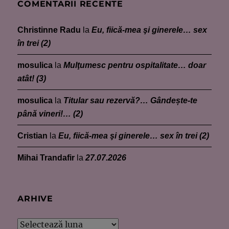
COMENTARII RECENTE
Christinne Radu
la
Eu, fiică-mea şi ginerele… sex
în trei (2)
mosulica
la
Mulţumesc pentru ospitalitate… doar
atât! (3)
mosulica
la
Titular sau rezervă?… Gândește-te
până vineri!… (2)
Cristian
la
Eu, fiică-mea şi ginerele… sex în trei (2)
Mihai Trandafir
la
27.07.2026
ARHIVE
Arhive