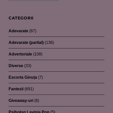
CATEGORII
Adevarate
(87)
Adevarate (partial)
(136)
Advertoriale
(108)
Diverse
(33)
Escorta Ginuța
(7)
Fantezii
(691)
Giveaway-uri
(6)
Psiholog Lavinia Pop
(5)