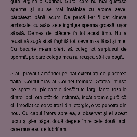
gura virgină a Corinei. Gură, care nu mai gustase
sperma şi nu se mai întâlnise cu aroma sevei
bărbăteşti până acum. De parcă i-ar fi dat cineva
ambrozie, cu atâta sete înghiţea sperma groasă, uşor
sărată. Gemea de plăcere în tot acest timp. Nu a
reuşit să sugă şi să înghită tot, ceva mi-a lăsat şi mie.
Cu bucurie m-am oferit să culeg tot surplusul de
spermă, pe care colega mea nu reuşea să-l culeagă.
S-au prăvălit amândoi pe pat extenuaţi de plăcerea
trăită. Corpul firav al Corinei tremura. Stătea întinsă
pe spate cu picioarele desfăcute larg, fanta rozalie
dintre labii era atât de incitantă, încât eram sigură că
el, imediat ce se va trezi din letargie, o va penetra din
nou. Cu capul întors spre ea, a observat şi el acest
lucru şi şi-a băgat două degete între cele două labii
care musteau de lubrifiant.