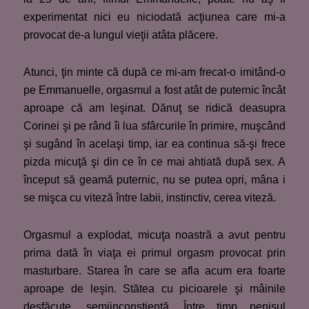
experimentat nici eu niciodată acţiunea care mi-a
provocat de-a lungul vieţii atâta plăcere.
Atunci, ţin minte că după ce mi-am frecat-o imitând-o
pe Emmanuelle, orgasmul a fost atât de puternic încât
aproape că am leşinat. Dănuţ se ridică deasupra
Corinei şi pe rând îi lua sfârcurile în primire, muşcând
şi sugând în acelaşi timp, iar ea continua să-şi frece
pizda micuţă şi din ce în ce mai ahtiată după sex. A
început să geamă puternic, nu se putea opri, mâna i
se mişca cu viteză între labii, instinctiv, cerea viteză.
Orgasmul a explodat, micuţa noastră a avut pentru
prima dată în viaţa ei primul orgasm provocat prin
masturbare. Starea în care se afla acum era foarte
aproape de leşin. Stătea cu picioarele şi mâinile
desfăcute, semiinconştienţă. Între timp penisul