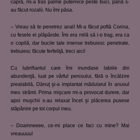
capră, mi-a tras palme puternice peste buci, până s-
au făcut rozalii. Nu îmi păsa.
– Vreau să te penetrez anal! Mi-a făcut poftă Corina,
cu fesele ei plăpânde. Îmi era milă să i-o trag, era ca
o copilă, dar bucile tale imense trebuiesc penetrate,
trebuiesc făcute ferfeliţă, treci aici!
Cu lubrifiantul care îmi inundase labiile din
abundenţă, luat pe vârful penisului, fără o încălzire
prealabilă, Dănuţ şi-a implantat mădularul în anusul
meu strâmt. Prima mişcare mi-a provocat durere, dar
apoi muşchii s-au relaxat încet şi plăcerea pusese
stăpânire pe tot corpul meu.
– Doamneeee, ce-mi place ce faci cu mine? Mai
vreauuuu!