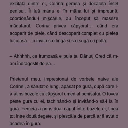
excitată dintre ei, Corina gemea şi decalota încet
penisul. Îi luă mâna ei în mâna lui şi împreună,
coordonându-i mişcările, au început să maseze
mădularul. Corina privea căpşorul… când era
acoperit de piele, când descoperit complet cu pielea
lucioasă… o invita s-o lingă şi s-o sugă cu poftă.
– Ahhhhh, ce frumoasă e pula ta, Dănuţ! Cred că m-
am îndrăgostit de ea…
Prietenul meu, impresionat de vorbele naive ale
Corinei, a sărutat-o lung, apăsat pe gură, după care i-
a atins buzele cu căpşorul umed al penisului. O lovea
peste gura cu el, tachinând-o şi invitând-o să-l ia în
gură. Femeia a prins doar capul între buzele ei, ţinea
tot între două degete, şi plescăia de parcă ar fi avut o
acadea în gură.