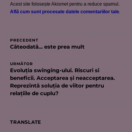
Acest site folosește Akismet pentru a reduce spamul.
Află cum sunt procesate datele comentariilor tale
.
Navigare
PRECEDENT
Câteodată… este prea mult
Articolul
în
anterior:
articole
URMĂTOR
Evoluția swinging-ului. Riscuri si
Articolul
beneficii. Acceptarea și neacceptarea.
următor:
Reprezintă soluția de viitor pentru
relațiile de cuplu?
TRANSLATE