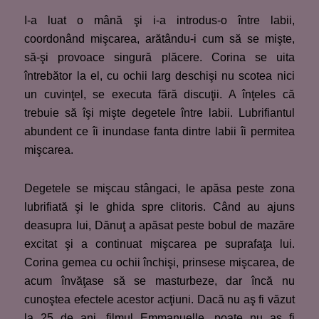
I-a luat o mână şi i-a introdus-o între labii,
coordonând mişcarea, arătându-i cum să se mişte,
să-şi provoace singură plăcere. Corina se uita
întrebător la el, cu ochii larg deschişi nu scotea nici
un cuvinţel, se executa fără discuţii. A înţeles că
trebuie să îşi mişte degetele între labii. Lubrifiantul
abundent ce îi inundase fanta dintre labii îi permitea
mişcarea.
Degetele se mişcau stângaci, le apăsa peste zona
lubrifiată şi le ghida spre clitoris. Când au ajuns
deasupra lui, Dănuţ a apăsat peste bobul de mazăre
excitat şi a continuat mişcarea pe suprafaţa lui.
Corina gemea cu ochii închişi, prinsese mişcarea, de
acum învăţase să se masturbeze, dar încă nu
cunoştea efectele acestor acţiuni. Dacă nu aş fi văzut
la 25 de ani, filmul Emmanuelle, poate nu aş fi