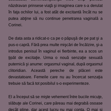
năzdravan prinsese viaţă şi imaginea care s-a derulat
în faţa ochilor lui, a fost atât de excitantă încât nu se
putea abţine să nu continue penetrarea vaginală a
Corinei.
De data asta a ridicat-o ca pe o păpuşă de pe pat şi a
pus-o capră. Fără prea multe mişcări de încălzire, şi-a
introdus penisul în vaginul ei fierbinte, ea a scos un
ţipăt de excitaţie. Urma o nouă senzaţie sexuală
puternică şi anume: orgasmul vaginal, după orgasmul
clitoridian. Această pereche de plăceri este
devastatoare. Femeile care nu au încercat senzaţia
trebuie să facă tot posibilul s-o experimenteze.
El a început să se mişte vehement între bucile micuţe,
slăbuţe ale Corinei, care păreau mai degrabă osoase
decât pline, dar acest lucru nu mai conta. O mai şi