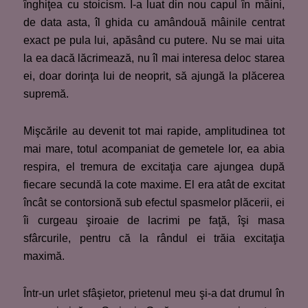
înghiţea cu stoicism. I-a luat din nou capul în mâini,
de data asta, îl ghida cu amândouă mâinile centrat
exact pe pula lui, apăsând cu putere. Nu se mai uita
la ea dacă lăcrimează, nu îl mai interesa deloc starea
ei, doar dorinţa lui de neoprit, să ajungă la plăcerea
supremă.
Mişcările au devenit tot mai rapide, amplitudinea tot
mai mare, totul acompaniat de gemetele lor, ea abia
respira, el tremura de excitaţia care ajungea după
fiecare secundă la cote maxime. El era atât de excitat
încât se contorsionă sub efectul spasmelor plăcerii, ei
îi curgeau şiroaie de lacrimi pe faţă, îşi masa
sfârcurile, pentru că la rândul ei trăia excitaţia
maximă.
Într-un urlet sfâşietor, prietenul meu şi-a dat drumul în