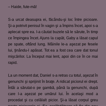
– Haide, fute-mă!
S-a urcat deasupra ei, făcându-şi loc între picioare.
Şi-a potrivit penisul în vagin şi a împins încet, apoi s-a
aplecat spre ea. I-a căutat buzele să le sărute, în timp
ce împingea încet. Ajuns la capăt, Gaby a lăsat capul
pe spate, oftând lung. Mâinile le-a aşezat pe fesele
lui, ţinându-l apăsat. Tot ea a fost cea care dat tonul
mişcărilor. La început mai lent, apoi din ce în ce mai
rapid.
La un moment dat, Daniel s-a retras cu totul, aşezat în
genunchi şi sprijinit în braţe. A ridicat piciorul ei drept.
Întâi a sărutat-o pe gambă, până la genunchi, după
care l-a aşezat pe umărul lui. În acelaşi mod a
procedat şi cu celălalt picior. Şi-a lăsat corpul greu