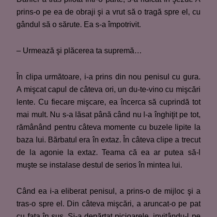
prins-o pe ea de obraji şi a vrut să o tragă spre el, cu
gândul să o sărute. Ea s-a împotrivit.
– Urmează şi plăcerea ta supremă…
În clipa următoare, i-a prins din nou penisul cu gura.
A mişcat capul de câteva ori, un du-te-vino cu mişcări
lente. Cu fiecare mişcare, ea încerca să cuprindă tot
mai mult. Nu s-a lăsat până când nu l-a înghiţit pe tot,
rămânând pentru câteva momente cu buzele lipite la
baza lui. Bărbatul era în extaz. În câteva clipe a trecut
de la agonie la extaz. Teama că ea ar putea să-l
muşte se instalase destul de serios în mintea lui.
Când ea i-a eliberat penisul, a prins-o de mijloc şi a
tras-o spre el. Din câteva mişcări, a aruncat-o pe pat
cu faţa în sus. Şi-a depărtat picioarele, invitându-l pe