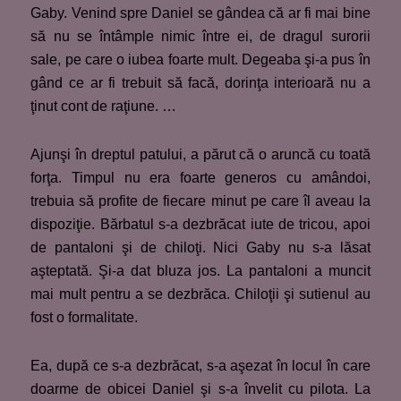
Gaby. Venind spre Daniel se gândea că ar fi mai bine
să nu se întâmple nimic între ei, de dragul surorii
sale, pe care o iubea foarte mult. Degeaba şi-a pus în
gând ce ar fi trebuit să facă, dorinţa interioară nu a
ţinut cont de raţiune. …
Ajunşi în dreptul patului, a părut că o aruncă cu toată
forţa. Timpul nu era foarte generos cu amândoi,
trebuia să profite de fiecare minut pe care îl aveau la
dispoziţie. Bărbatul s-a dezbrăcat iute de tricou, apoi
de pantaloni şi de chiloţi. Nici Gaby nu s-a lăsat
aşteptată. Şi-a dat bluza jos. La pantaloni a muncit
mai mult pentru a se dezbrăca. Chiloţii şi sutienul au
fost o formalitate.
Ea, după ce s-a dezbrăcat, s-a aşezat în locul în care
doarme de obicei Daniel şi s-a învelit cu pilota. La