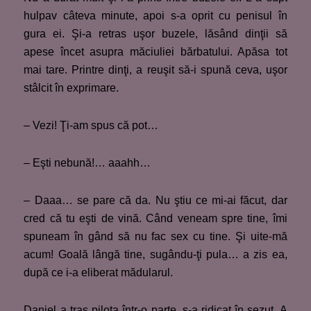
hulpav câteva minute, apoi s-a oprit cu penisul în
gura ei. Şi-a retras uşor buzele, lăsând dinţii să
apese încet asupra măciuliei bărbatului. Apăsa tot
mai tare. Printre dinţi, a reuşit să-i spună ceva, uşor
stâlcit în exprimare.
– Vezi! Ţi-am spus că pot…
– Eşti nebună!… aaahh…
– Daaa… se pare că da. Nu ştiu ce mi-ai făcut, dar
cred că tu eşti de vină. Când veneam spre tine, îmi
spuneam în gând să nu fac sex cu tine. Şi uite-mă
acum! Goală lângă tine, sugându-ţi pula… a zis ea,
după ce i-a eliberat mădularul.
Daniel a tras pilota într-o parte, s-a ridicat în şezut. A