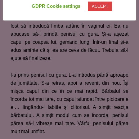
peste trupul lui. Bazinul uşor ridicat, vaginul peste
GDPR Cookie settings
ACCEPT
gura lui. De cum s-a poziţionat, bărbatul şi-a luat
“activitatea” în primire. Primul lucru pe care l-a făcut a
fost să introducă limba adânc în vaginul ei. Ea nu
apucase să-i prindă penisul cu gura. Şi-a aşezat
capul pe coapsa lui, gemând lung. Într-un final şi-a
adus aminte că şi ea are ceva de făcut. Trebuia să-l
ajute să finalizeze.
I-a prins penisul cu gura. L-a introdus până aproape
de jumătate. S-a retras, apoi a revenit din nou. Îşi
mişca capul din ce în ce mai rapid. Bărbatul se
încorda tot mai tare, cu capul afundat între picioarele
ei… lingându-i labiile şi clitorisul. A simţit reacţia
bărbatului. A simţit modul cum se încorda, penisul
părea să-i vibreze mai tare. Vârful penisului părea
mult mai umflat.