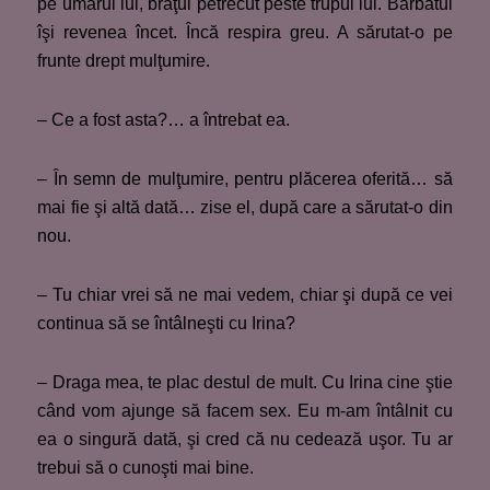
pe umărul lui, braţul petrecut peste trupul lui. Bărbatul
îşi revenea încet. Încă respira greu. A sărutat-o pe
frunte drept mulţumire.
– Ce a fost asta?… a întrebat ea.
– În semn de mulţumire, pentru plăcerea oferită… să
mai fie şi altă dată… zise el, după care a sărutat-o din
nou.
– Tu chiar vrei să ne mai vedem, chiar şi după ce vei
continua să se întâlneşti cu Irina?
– Draga mea, te plac destul de mult. Cu Irina cine ştie
când vom ajunge să facem sex. Eu m-am întâlnit cu
ea o singură dată, şi cred că nu cedează uşor. Tu ar
trebui să o cunoşti mai bine.