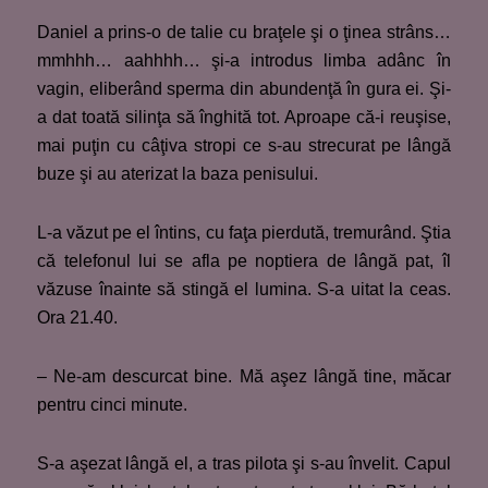
Daniel a prins-o de talie cu braţele şi o ţinea strâns…
mmhhh… aahhhh… şi-a introdus limba adânc în
vagin, eliberând sperma din abundenţă în gura ei. Şi-
a dat toată silinţa să înghită tot. Aproape că-i reuşise,
mai puţin cu câţiva stropi ce s-au strecurat pe lângă
buze şi au aterizat la baza penisului.
L-a văzut pe el întins, cu faţa pierdută, tremurând. Ştia
că telefonul lui se afla pe noptiera de lângă pat, îl
văzuse înainte să stingă el lumina. S-a uitat la ceas.
Ora 21.40.
– Ne-am descurcat bine. Mă aşez lângă tine, măcar
pentru cinci minute.
S-a aşezat lângă el, a tras pilota şi s-au învelit. Capul