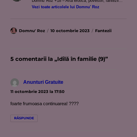
Domnu' Roz +18 – Artă erotică, povestiri, fantezii…
Vezi toate articolele lui Domnu' Roz
Autor
Publicat
Categorii
Domnu' Roz
10 octombrie 2023
Fantezii
pe
5 comentarii la „Idilă în familie (9)”
Anunturi Gratuite
spune:
11 octombrie 2023 la 17:50
foarte frumoasa continuarea! ????
RĂSPUNDE