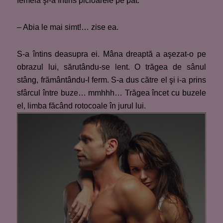
femeia şi-a întins picioarele pe pat.
– Abia le mai simt!… zise ea.
S-a întins deasupra ei. Mâna dreaptă a aşezat-o pe
obrazul lui, sărutându-se lent. O trăgea de sânul
stâng, frământându-l ferm. S-a dus către el şi i-a prins
sfârcul între buze… mmhhh… Trăgea încet cu buzele
el, limba făcând rotocoale în jurul lui.