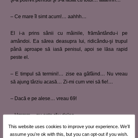
– Ce mare îl simt acum!… aahhh…
El i-a prins sânii cu mâinile, frământându-i pe
amândoi. Ea sărea deasupra lui, ridicându-şi trupul
până aproape să iasă penisul, apoi se lăsa rapid
peste el.
– E timpul să termini!… zise ea gâfâind… Nu vreau
să ajung târziu acasă… Zi-mi cum vrei să fie!…
– Dacă e pe alese… vreau 69!
– Hmmm… nu este rău deloc.
This website uses cookies to improve your experience. We'll
Gaby s-a ridicat, imediat s-a răsucit şi s-a aşezat
assume you're ok with this, but you can opt-out if you wish.