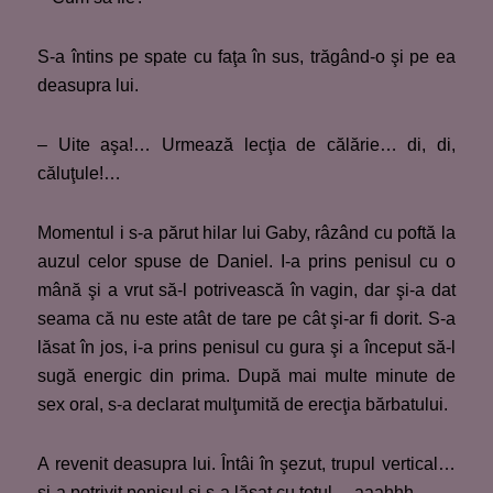
S-a întins pe spate cu faţa în sus, trăgând-o şi pe ea
deasupra lui.
– Uite aşa!… Urmează lecţia de călărie… di, di,
căluţule!…
Momentul i s-a părut hilar lui Gaby, râzând cu poftă la
auzul celor spuse de Daniel. I-a prins penisul cu o
mână şi a vrut să-l potrivească în vagin, dar şi-a dat
seama că nu este atât de tare pe cât şi-ar fi dorit. S-a
lăsat în jos, i-a prins penisul cu gura şi a început să-l
sugă energic din prima. După mai multe minute de
sex oral, s-a declarat mulţumită de erecţia bărbatului.
A revenit deasupra lui. Întâi în şezut, trupul vertical…
şi-a potrivit penisul şi s-a lăsat cu totul… aaahhh…