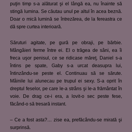
puţin timp s-a alăturat şi el lângă ea, nu înainte să
stingă lumina. Se căutau unul pe altul în acea beznă.
Doar o mică lumină se întrezărea, de la fereastra ce
dă spre curtea interioară.
Săruturi agitate, pe gură pe obraji, pe bărbie.
Mângâieri ferme între ei. El o trăgea de sâni, ea îi
freca uşor penisul, ce se ridicase măreţ. Daniel s-a
întins pe spate, Gaby s-a urcat deasupra lui,
întinzându-se peste el. Continuau să se sărute.
Mâinile lui alunecau pe trupul ei sexy. S-a oprit în
dreptul feselor, pe care le-a strâns şi le-a frământat în
voie. De drag ce-i era, a lovit-o sec peste fese,
făcând-o să tresară instant.
– Ce a fost asta?… zise ea, prefăcându-se mirată şi
surprinsă.