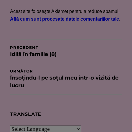
Acest site folosește Akismet pentru a reduce spamul.
Află cum sunt procesate datele comentariilor tale
.
Navigare
PRECEDENT
Idilă în familie (8)
Articolul
în
anterior:
articole
URMĂTOR
Însoţindu-l pe soţul meu într-o vizită de
Articolul
lucru
următor:
TRANSLATE