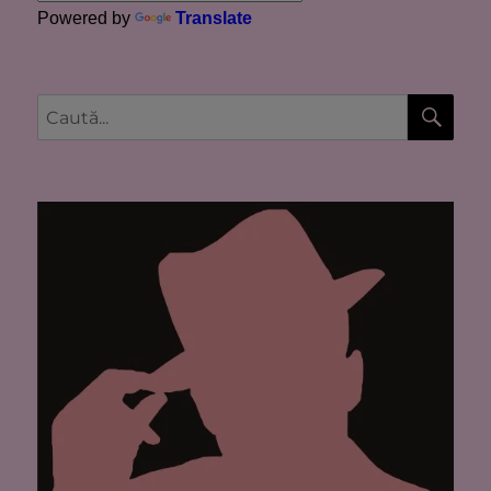
Powered by
Translate
CĂU
Caută
după: