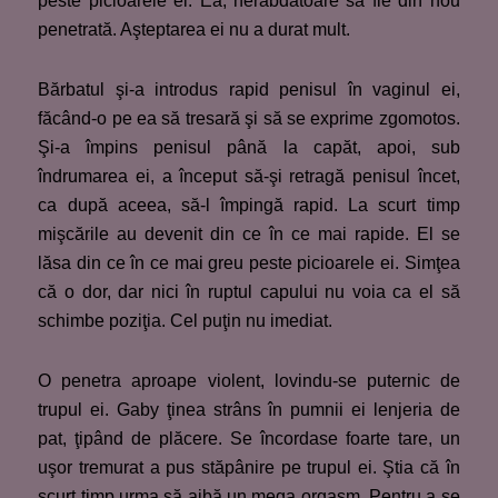
peste picioarele ei. Ea, nerăbdătoare să fie din nou
penetrată. Aşteptarea ei nu a durat mult.
Bărbatul şi-a introdus rapid penisul în vaginul ei,
făcând-o pe ea să tresară şi să se exprime zgomotos.
Şi-a împins penisul până la capăt, apoi, sub
îndrumarea ei, a început să-şi retragă penisul încet,
ca după aceea, să-l împingă rapid. La scurt timp
mişcările au devenit din ce în ce mai rapide. El se
lăsa din ce în ce mai greu peste picioarele ei. Simţea
că o dor, dar nici în ruptul capului nu voia ca el să
schimbe poziţia. Cel puţin nu imediat.
O penetra aproape violent, lovindu-se puternic de
trupul ei. Gaby ţinea strâns în pumnii ei lenjeria de
pat, ţipând de plăcere. Se încordase foarte tare, un
uşor tremurat a pus stăpânire pe trupul ei. Ştia că în
scurt timp urma să aibă un mega orgasm. Pentru a se