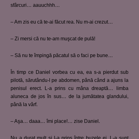
sfârcuri… aauuchhh…
– Am zis eu că te-ai făcut rea. Nu m-ai crezut…
– Zi mersi că nu te-am muşcat de pulă!
– Să nu te împingă păcatul să o faci pe bune…
În timp ce Daniel vorbea cu ea, ea s-a pierdut sub
pilotă, sărutându-l pe abdomen, până când a ajuns la
penisul erect. L-a prins cu mâna dreaptă… limba
aluneca de jos în sus… de la jumătatea glandului,
până la vârf.
– Aşa… daaa… îmi place!… zise Daniel.
Nu a durat mult şi l-a prins între buzele ei. L-a supt