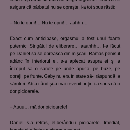
asigura că bărbatul nu se opreşte, i-a tot spus răstit:
– Nu te oprii!… Nu te oprii!… aahhh…
Exact cum anticipase, orgasmul a fost unul foarte
puternic. Strigătul de eliberare… aaahhh… l-a făcut
pe Daniel să se oprească din mişcări. Rămas penisul
adânc în interiorul ei, s-a aplecat asupra ei şi a
început să o sărute pe unde apuca, pe buze, pe
obraji, pe frunte. Gaby nu era în stare să-i răspundă la
săruturi. Abia când şi-a mai revenit puţin i-a spus că o
dor picioarele.
– Auuu… mă dor picioarele!
Daniel s-a retras, eliberându-i picioarele. Imediat,