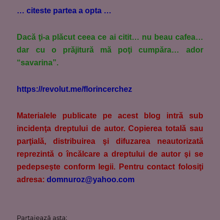
… citeste partea a opta …
Dacă ţi-a plăcut ceea ce ai citit… nu beau cafea…
dar cu o prăjitură mă poţi cumpăra… ador
“savarina”.
https://revolut.me/florincerchez
M
aterialele publicate pe acest blog intră sub
incidenţa dreptului de autor. Copierea totală sau
parţială, distribuirea şi difuzarea neautorizată
reprezintă o încălcare a dreptului de autor şi se
pedepseşte conform legii. Pentru contact folosiţi
adresa:
domnuroz@yahoo.com
Partajează asta: