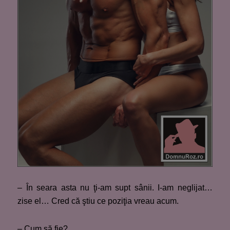
– În seara asta nu ţi-am supt sânii. I-am neglijat…
zise el… Cred că ştiu ce poziţia vreau acum.
– Cum să fie?