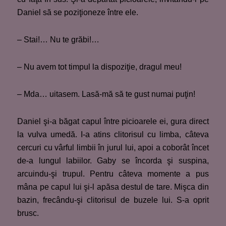
Daniel să se poziţioneze între ele.
– Stai!… Nu te grăbi!…
– Nu avem tot timpul la dispoziţie, dragul meu!
– Mda… uitasem. Lasă-mă să te gust numai puţin!
Daniel şi-a băgat capul între picioarele ei, gura direct
la vulva umedă. I-a atins clitorisul cu limba, câteva
cercuri cu vârful limbii în jurul lui, apoi a coborât încet
de-a lungul labiilor. Gaby se încorda şi suspina,
arcuindu-şi trupul. Pentru câteva momente a pus
mâna pe capul lui şi-l apăsa destul de tare. Mişca din
bazin, frecându-şi clitorisul de buzele lui. S-a oprit
brusc.