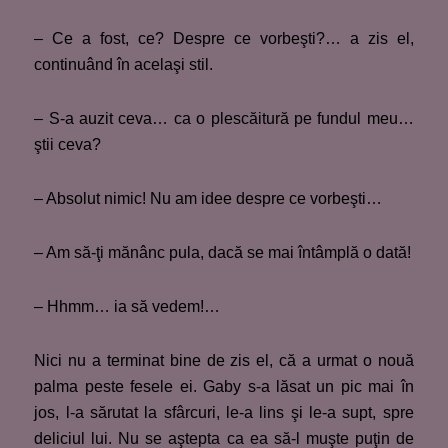
– Ce a fost, ce? Despre ce vorbeşti?… a zis el,
continuând în acelaşi stil.
– S-a auzit ceva… ca o plescăitură pe fundul meu…
ştii ceva?
– Absolut nimic! Nu am idee despre ce vorbeşti…
– Am să-ţi mănânc pula, dacă se mai întâmplă o dată!
– Hhmm… ia să vedem!…
Nici nu a terminat bine de zis el, că a urmat o nouă
palma peste fesele ei. Gaby s-a lăsat un pic mai în
jos, l-a sărutat la sfârcuri, le-a lins şi le-a supt, spre
deliciul lui. Nu se aştepta ca ea să-l muşte puţin de